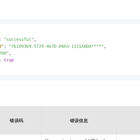
:
"successful"
,
d"
:
"76109369-5729-467D-D4A3-1131A8DA****"
,
200"
,
:
true
错误码
错误信息