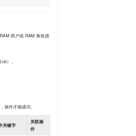
文戏情感细腻自然，动作戏激烈拳拳到肉，实现更强表演能力
支持中英文自由切换，具备更强的噪声鲁棒性
云聚AI 严选权益
SSL 证书
，一键激活高效办公新体验
精选AI产品，从模型到应用全链提效
堡垒机
AI 用量加速计划
应用
防火墙
、识别商机，让客服更高效、服务更出色。
新老同享，达量后返
RAM
用户或
RAM
角色授
千问办公
主机安全
NEW
的智能体编程平台
一站式AI生产力平台
AI 应用及服务市场
伶鹊
ist）。
企业级人与Agent协作平台，接入和调度多个数字员工
智能客服平台，对话机器人、对话分析、智能外呼
AI 应用
大模型服务平台百炼 - 全妙
大模型
应用创作平台
多模态内容创作工具，已接入 DeepSeek
自然语言处理
数据标注
限，操作才能成功。
机器学习
息提取
与 AI 智能体进行实时音视频通话
关联操
件关键字
从文本、图片、视频中提取结构化的属性信息
构建支持视频理解的 AI 音视频实时通话应用
作