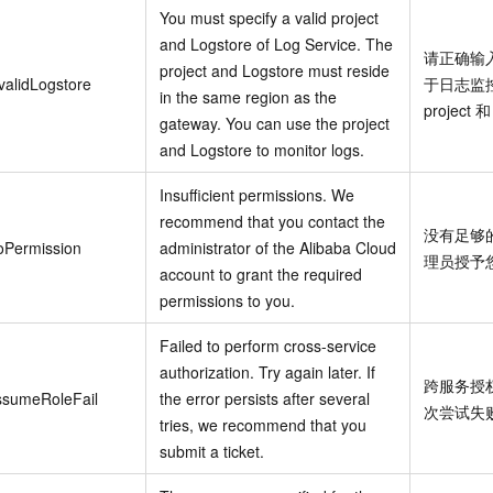
You must specify a valid project
and Logstore of Log Service. The
请正确输
project and Logstore must reside
validLogstore
于日志监控
in the same region as the
project 和
gateway. You can use the project
and Logstore to monitor logs.
Insufficient permissions. We
recommend that you contact the
没有足够
oPermission
administrator of the Alibaba Cloud
理员授予
account to grant the required
permissions to you.
Failed to perform cross-service
authorization. Try again later. If
跨服务授
ssumeRoleFail
the error persists after several
次尝试失
tries, we recommend that you
submit a ticket.