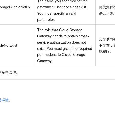
The name you specified for the
torageBundleNotEx
gateway cluster does not exist.
网关集群
You must specify a valid
是否正确
parameter.
The role that Cloud Storage
Gateway needs to obtain cross-
云存储网
service authorization does not
leNotExist
不存在，
exist. You must grant the required
应权限。
permissions to Cloud Storage
Gateway.
更多错误码。
更详情
。