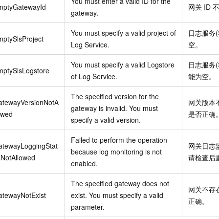
You must enter a valid ID for the
mptyGatewayId
网关
ID
gateway.
You must specify a valid project of
日志服务(
ptySlsProject
Log Service.
空。
You must specify a valid Logstore
日志服务(
mptySlsLogstore
of Log Service.
能为空。
The specified version for the
atewayVersionNotA
网关版本
gateway is invalid. You must
owed
是否正确
specify a valid version.
Failed to perform the operation
atewayLoggingStat
网关日志
because log monitoring is not
sNotAllowed
请检查后
enabled.
The specified gateway does not
网关不存
atewayNotExist
exist. You must specify a valid
正确。
parameter.