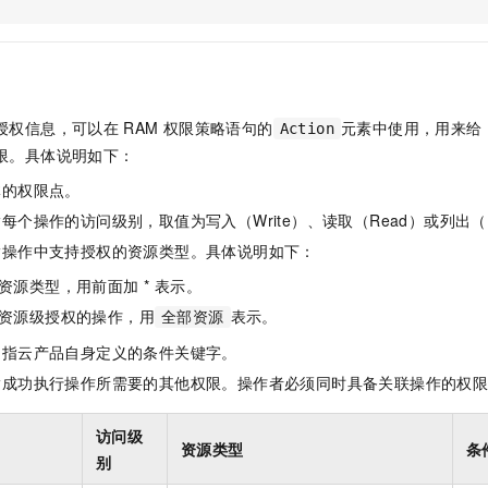
服务生态伙伴
视觉 Coding、空间感知、多模态思考等全面升级
1M上下文，专为长程任务能力而生
云工开物
企业应用
Night Plan 支持 Qwen 3.8-Max
AI 办公
NEW
Red Hat
30+ 款产品免费体验
夜间 5 折，Qwen/Meoo/TokenPlan 客户专享
AI智能应用
科研合作
ERP
堂（旗舰版）
SUSE
智能客服
AI 应用构建
大模型原生
CRM
2个月
自动承接线索
授权信息，可以在
RAM
权限策略语句的
元素中使用，用来给
Action
建站小程序
Qoder
大模型服务平台百炼-应用模版
OA 办公系统
HOT
NEW
限。具体说明如下：
面向真实软件
个人版上线、团队版降价；千问3.8-Max首发发尝鲜
丰富多元化的应用模版和解决方案
力提升
财税管理
模板建站
体的权限点。
万有无界
大模型服务平台百炼-智能体
400电话
定制建站
每个操作的访问级别，取值为写入（Write）、读取（Read）或列出（L
的模型效果
灵活可视化地构建企业级 Agent
指操作中支持授权的资源类型。具体说明如下：
方案
广告营销
模板小程序
秒悟
人工智能平台 PAI
资源类型，用前面加 * 表示。
定制小程序
云端极速 AI 
新一代 AI 视频生成模型，深度适配广告营销等场景
AI Native 的算法工程平台，一站式完成建模、训练、推理服务部署
资源级授权的操作，用
表示。
全部资源
APP 开发
是指云产品自身定义的条件关键字。
建站系统
指成功执行操作所需要的其他权限。操作者必须同时具备关联操作的权
AI 应用
10分钟微调：让0.6B模型媲美235B模型
多模态数据信
访问级
资源类型
条
依托云原生高可用架构,实现Dify私有化部署
用1%尺寸在特定领域达到大模型90%以上效果
别