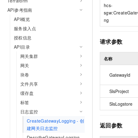
Terraform
10 分钟在聊天系统中增加
hcs-
专有云
API参考指南
sgw:CreateGate
API概览
ng
服务接入点
授权信息
请求参数
API目录
网关集群
名称
网关
块卷
GatewayId
文件共享
SlsProject
缓存盘
标签
SlsLogstore
日志监控
CreateGatewayLogging - 创
返回参数
建网关日志监控
DescribeGatewayLogging -