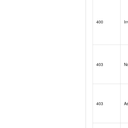
400
In
403
N
403
A