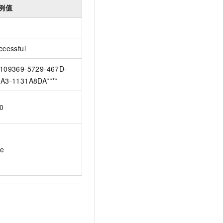
例值
ccessful
109369-5729-467D-
A3-1131A8DA****
0
ue