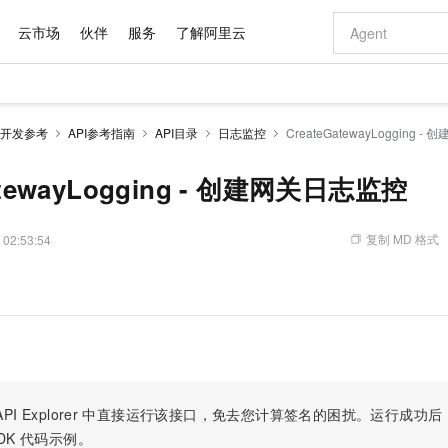
云市场
伙伴
服务
了解阿里云
AI 特惠
数据与 API
成为产品伙伴
企业增值服务
最佳实践
价格计算器
AI 场景体
基础软件
产品伙伴合
阿里云认证
市场活动
配置报价
大模型
开发参考
API参考指南
API目录
日志监控
CreateGatewayLogging 
自助选配和估算价格
步到位
域名与网站
智启 AI 普惠权益
产品生态集成认证中心
企业支持计划
云上春晚
Qwen Audio：打造专属 AI 语音助手
千问官方 MaaS 平台，为开发者和 Agent 而生，新用户赠送 1 亿 + tokens 额度
云服务器 EC
一句话生成原生
AI Coding
阿里云Maa
2026 阿里云
为企业打
数据集
Windows
大模型认证
模型
NEW
NEW
格式还原
值低价云产品抢先购
提供智能易用的域名与建站服务
至高享 1亿+免费 tokens，加速 Al 应用落地
Qwen-Audio-3.0-Realtime 端到端实时语音角色扮演
安全可靠、弹
输入一句话想法,
智能编程，一键
atewayLogging - 创建网关日志监控
产品生态伙伴
专家技术服务
云上奥运之旅
弹性计算合作
阿里云中企出
手机三要素
宝塔 Linux
全部认证
价格优势
开源旗舰模型
对象存储 OSS
即刻拥有 DeepSeek-V4-Pro
阿里云 OPC 创新助力计划
云数据库 RD
一键部署幻兽
AI 电商营销
产品生态伙伴工作台
企业增值服务台
云栖战略参考
云存储合作计
云栖大会
身份实名认证
CentOS
训练营
推动算力普惠，释放技术红利
的大模型服务
最高返9万
真正可用的 1M 上下文,一次完成代码全链路开发
轻松解锁专属 DeepSeek-V4-Pro
至高百万元 Token 补贴，加速一人公司成长
稳定、安全、高性价比、高性能的云存储服务
一键购买专属
从图文生成到
复制 MD 格式
 02:53:54
云上的中国
数据库合作计
活动全景
短信
Docker
图片和
自进化智能体
人工智能平台 PAI
5 分钟轻松部署专属 QwenPaw
Token Plan 模型订阅计划
Qoder
高效搭建 AI
AI 广告创作
企业成长
大模型
NEW
HOT
信息公告
。
看见新力量
云网络合作计
OCR 文字识别
JAVA
级电脑
越聪明
证享300元代金券
一站式AI开发、训练和推理服务
Qwen3.8-Max 首发尝鲜，限时加量 10 倍，夜间低至2折
从聊天伙伴进化为能主动干活的本地数字员工
面向真实软件
图文、视频一
Kimi-K3
HappyHors
NEW
魔搭 Mode
loud
服务实践
官网公告
Kimi 最新旗舰模型，长程编程与推理利器
让文字生成流
金融模力时刻
Salesforce O
版
发票查验
全能环境
Qoder CN
Claude Code + GStack 打造工程团队
千问办公，限时限量积分加倍
云原生数据库 P
低代码高效构
AI 建站
NEW
作计划
计划
创新中心
魔搭 ModelSc
健康状态
让AI从“聊天伙伴”进化为能干活的“数字员工”
覆盖公网/内网、递归/权威、移动APP等全场景解析服务
安装技能 GStack，拥有专属 AI 工程团队
你的AI工作搭子，覆盖日常办公高频场景
基于千问大模型等，支持代码智能生成、研发智能问答
0 代码专业建
客户案例
天气预报查询
操作系统
Deepseek-v4-pro
HappyHors
态合作计划
态智能体模型
旗舰 MoE 大模型，百万上下文与顶尖推理能力
图生视频，流
Compute
同享
容器服务 Kubernetes 版 ACK
万小智 AI 建站低至 15元/月
云防火墙
AI 短剧/漫剧
快递物流查询
WordPress
成为服务伙
高校合作
PI Explorer
中直接运行该接口，免去您计算签名的困扰。运行成功后，OpenA
式云数据仓库
点，立即开启云上创新
提供一站式管理容器应用的 K8s 服务
送.CN域名，送备案服务码
云原生的云上
AI助力短剧
GLM-5.2
Wan2.7-T
DK
代码示例。
Ubuntu