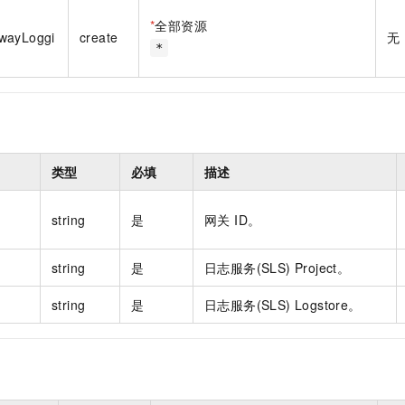
一个 AI 助手
即刻拥有 DeepSeek-R1 满血版
超强辅助，Bol
*
全部资源
在企业官网、通讯软件中为客户提供 AI 客服
多种方案随心选，轻松解锁专属 DeepSeek
wayLoggi
create
无
*
类型
必填
描述
string
是
网关 ID。
string
是
日志服务(SLS) Project。
string
是
日志服务(SLS) Logstore。