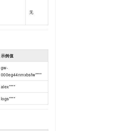
t.diy 一步搞定创意建站
构建大模型应用的安全防护体系
通过自然语言交互简化开发流程,全栈开发支持
通过阿里云安全产品对 AI 应用进行安全防护
无
示例值
gw-
000eg44nmxbsfw****
alex****
logs****