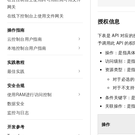
AI 产品 免费试用
网络
网关
安全
云开发大赛
Tableau 订阅
1亿+ 大模型 tokens 和 
在线下控制台上使用文件网关
可观测
入门学习赛
中间件
AI空中课堂在线直播课
授权信息
140+云产品 免费试用
大模型服务
上云与迁云
操作指南
产品新客免费试用，最长1
数据库
下表是
API
对应的
生态解决方案
云控制台用户指南
千问AI平台-Token Plan
企业出海
大模型ACA认证体验
予调用此
API
的权
大数据计算
本地控制台用户指南
助力企业全员 AI 认知与能
行业生态解决方案
操作：是指具
政企业务
媒体服务
千问AI平台-模型体验
开发者生态解决方案
访问级别：是指
实践教程
在线体验全尺寸、多种模态
企业服务与云通信
资源类型：是
最佳实践
AI 开发和 AI 应用解决
Happy 系列大模型
对于必选的
域名与网站
安全合规
对于不支持
终端用户计算
使用RAM进行访问控制
条件关键字：
数据安全
Serverless
关联操作：是
大模型解决方案
监控与日志
开发工具
快速部署 Dify，高效搭建 
操作
开发参考
迁移与运维管理