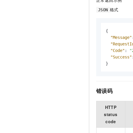
格式
JSON
{
"Message"
"RequestI
"Code"
:
"
"Success"
}
错误码
HTTP
status
code