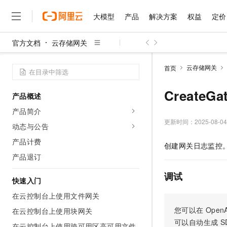
大模型
产品
解决方案
权益
定价
官方文档
云存储网关
大模型
产品
解决方案
权益
定价
云市场
伙伴
服务
了解阿里云
精选产品
精选解决方案
普惠上云
产品定价
精选商城
成为销售伙伴
售前咨询
为什么选择阿里云
千问AI平台
云存储网关
首页
了解云产品的定价详情
大模型服务平台百炼
睿译宝，AI翻译排版一
普惠上云 官方力荐
分销伙伴
在线服务
网站建设
什么是云计算
大
大模型服务与应用平台
上传文档即自动完成翻译和
云服务器38元/年起，超
CreateG
产品概述
咨询伙伴
多端小程序
技术领先
云上成本管理
售后服务
千问大模型
GLM-5.2：长任务时代
官方推荐返现计划
大模型
产品简介
大模型
精选产品
精选解决方案
Salesforce 国际版订阅
稳定可靠
管理和优化成本
多元化、高性能、安全可靠
推荐新用户得奖励，单订单
更新时间：
2025-08-04
销售伙伴合作计划
动态与公告
自助服务
友盟天域
安全合规
人工智能与机器学习
AI
文本生成
无影云电脑
Hermes Agent，打造
云工开物
产品计费
创建网关日志监控
无影生态合作计划
在线服务
观测云
分析师报告
随时随地安全接入的云上超
自主进化，持久记忆，越用
高校专属算力普惠，学生认
计算
互联网应用开发
产品退订
Qwen3.8-Max
HOT
Salesforce On Alibaba C
工单服务
智能体时代全能旗舰模型
Tuya 物联网平台阿里云
研究报告与白皮书
云解析DNS
快速拥有专属 OpenClaw
Consulting Partner 合
调试
大数据
容器
快速入门
免费试用
短信专区
蓝凌 OA
Qwen3.7-Plus
AI 大模型销售与服务生
在云控制台上使用文件网关
现代化应用
存储
天池大赛
能看、能想、能动手的多模
云原生大数据计算服务 Max
解决方案免费试用 新老
电子合同
您可以在
OpenA
在云控制台上使用块网关
面向分析的企业级SaaS模
最高领取价值200元试用
安全
网络与CDN
AI 算法大赛
Qwen3-VL-Plus
可以自动生成
S
畅捷通
在云控制台上使用跨可用区高可用文件