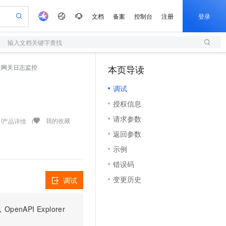
文档
备案
控制台
注册
登录
输入文档关键字查找
验
作计划
器
AI 活动
专业服务
服务伙伴合作计划
开发者社区
加入我们
服务平台百炼
阿里云 OPC 创新助力计划
- 创建网关日志监控
本页导读
（1）
一站式生成采购清单，支持单品或批量购买
S
可编辑精美 PPT 文稿
S产品伙伴计划（繁花）
峰会
造的大模型服务与应用开发平台
轻量应用服务器
Agency Agents：拥有专属领域专家
AI 生产力先锋
Al MaaS 服务伙伴赋能合作
域名
博文
Careers
至高可申请百万元
调试
性可伸缩的云计算服务
 轻松生成专业的 PPT
开启高性价比 AI 编程新体验
先锋实践拓展 AI 生产力的边界
快速构建应用程序和网站，即刻迈出上云第一步
多领域专家智能体,一键组建 AI 虚拟交付团队
Token 补贴，五大权
计划
海大会
伙伴信用分合作计划
商标
问答
社会招聘
授权信息
益加速 OPC 成功
S
帕鲁游戏服务器
数字证书管理服务（原SSL证书）
HappyHorse 打造一站式影视创作平台
飞天发布时刻
HOT
划
备案
电子书
校园招聘
请求参数
联机服务器，轻松开启游戏
视频创作，一键激活电商全链路生产力
全托管，含MySQL、PostgreSQL、SQL Server、MariaDB多引擎
实现全站HTTPS，呈现可信的WEB访问
所见，即是所愿
可视化编排打通从文字构思到成片全链路闭环
我的收藏
产品详情
更多支持
划
公司注册
镜像站
返回参数
视频生成
语音识别与合成
 智能体与工作流应用
短信服务
漫剧工坊：一站式动画创作平台
AI 实训营
合作伙伴培训与认证
示例
划
上云迁移
的智能体编程平台
站生成，高效打造优质广告素材
通过阿里云百炼高效搭建AI应用,助力高效开发
快速生产连贯的高质量长漫剧
从基础到进阶，Agent 创客手把手教你
国内短信简单易用，安全可靠，秒级触达，全球覆盖200+国家和地区。
e-1.1-T2V
Qwen3-TTS-Flash
lScope
我要反馈
查询合作伙伴
错误码
畅细腻的高质量视频
离线语音合成大模型，多语言方言自适应，低延迟高稳定
n Alibaba Cloud ISV 合作
代维服务
olarDB
建企业门户网站
大数据开发治理平台 DataWorks
10 分钟搭建微信、支付宝小程序
变更历史
调试
创新加速
ope
登录合作伙伴管理后台
我要建议
站，无忧落地极速上线
以可视化方式快速构建移动和 PC 门户网站
100%兼容MySQL、PostgreSQL，兼容Oracle，支持集中和分布式
高效部署网站，快速应用到小程序
Data Agent 驱动的一站式 Data+AI 开发治理平台
e-1.1-I2V
Cosyvoice-V3-Flash
安全
畅自然，细节丰富
高表现力语音合成大模型，语音克隆听感自然
我要投诉
上云场景组合购
伴
PI Explorer
边界网络安全防护产品
漫剧创作，剧本、分镜、视频高效生成
覆盖90%+业务场景，专享组合折扣价
2V
VPN
Fun-ASR