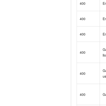
400
E
400
Em
400
E
G
400
ll
G
400
u
400
G