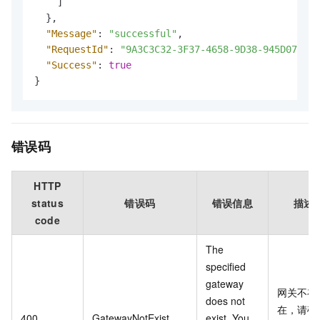
]
}
,
"Message"
:
"successful"
,
"RequestId"
:
"9A3C3C32-3F37-4658-9D38-945D0799CA
"Success"
:
true
}
错误码
HTTP
status
错误码
错误信息
描述
code
The
specified
gateway
网关不存
does not
在，请确
400
GatewayNotExist
exist. You