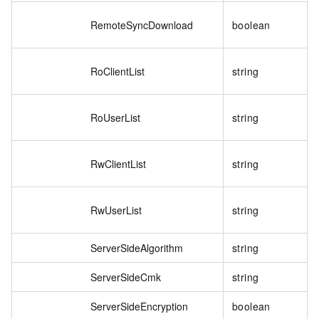
RemoteSyncDownload
boolean
RoClientList
string
RoUserList
string
RwClientList
string
RwUserList
string
ServerSideAlgorithm
string
ServerSideCmk
string
ServerSideEncryption
boolean