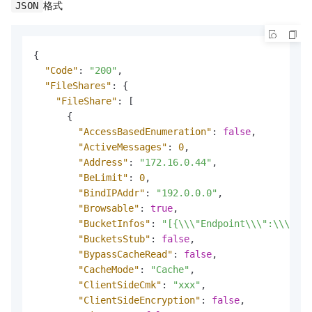
格式
JSON
{
"Code"
:
"200"
,
"FileShares"
:
{
"FileShare"
:
[
{
"AccessBasedEnumeration"
:
false
,
"ActiveMessages"
:
0
,
"Address"
:
"172.16.0.44"
,
"BeLimit"
:
0
,
"BindIPAddr"
:
"192.0.0.0"
,
"Browsable"
:
true
,
"BucketInfos"
:
"[{\\\"Endpoint\\\":\\\"oss
"BucketsStub"
:
false
,
"BypassCacheRead"
:
false
,
"CacheMode"
:
"Cache"
,
"ClientSideCmk"
:
"xxx"
,
"ClientSideEncryption"
:
false
,