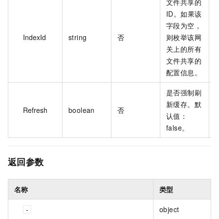
文件共享的
ID。如果该
字段为空，
IndexId
string
否
则枚举该网
N
关上的所有
文件共享的
配置信息。
是否强制刷
新缓存。默
Refresh
boolean
否
t
认值：
false。
返回参数
名称
类型
object