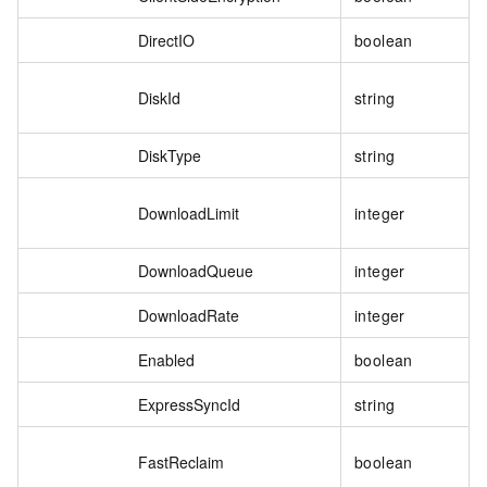
DirectIO
boolean
DiskId
string
DiskType
string
DownloadLimit
integer
DownloadQueue
integer
DownloadRate
integer
Enabled
boolean
ExpressSyncId
string
FastReclaim
boolean