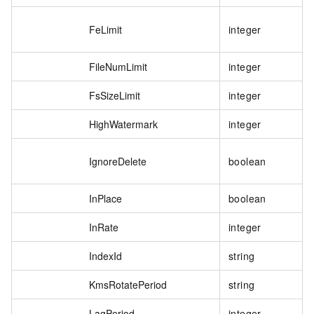
FeLimit
integer
FileNumLimit
integer
FsSizeLimit
integer
HighWatermark
integer
IgnoreDelete
boolean
InPlace
boolean
InRate
integer
IndexId
string
KmsRotatePeriod
string
LagPeriod
integer