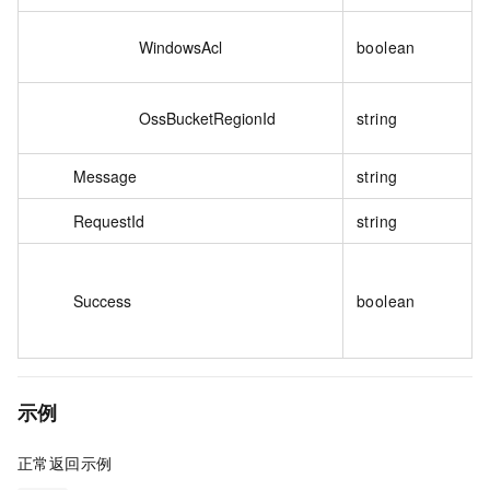
WindowsAcl
boolean
OssBucketRegionId
string
Message
string
RequestId
string
Success
boolean
示例
正常返回示例