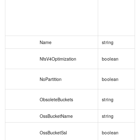
Name
string
NfsV4Optimization
boolean
NoPartition
boolean
ObsoleteBuckets
string
OssBucketName
string
OssBucketSsl
boolean