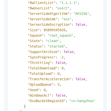
"RwClientList"
:
"1.1.1.1"
,
"RwUserList"
:
"user2"
,
"ServerSideAlgorithm"
:
"AES256"
,
"ServerSideCmk"
:
"xxx"
,
"ServerSideEncryption"
:
false
,
"Size"
:
85899345920
,
"Squash"
:
"root_squash"
,
"State"
:
"clean"
,
"Status"
:
"started"
,
"SupportArchive"
:
false
,
"SyncProgress"
:
-2
,
"Throttling"
:
false
,
"TotalDownload"
:
0
,
"TotalUpload"
:
0
,
"TransferAcceleration"
:
false
,
"UploadQueue"
:
5
,
"Used"
:
0
,
"WindowsAcl"
:
false
,
"OssBucketRegionId"
:
"cn-hangzhou"
}