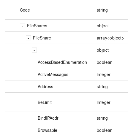
Code
string
FileShares
object
FileShare
array<object>
object
AccessBasedEnumeration
boolean
ActiveMessages
integer
Address
string
BeLimit
integer
BindIPAddr
string
Browsable
boolean