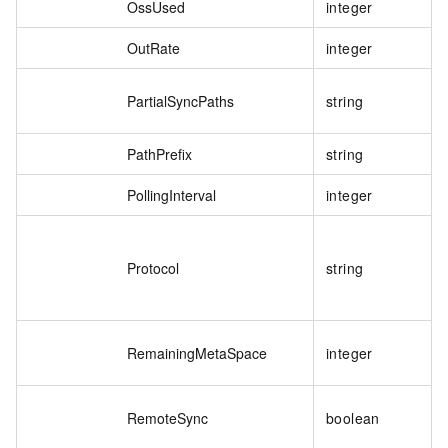
OssUsed
integer
OutRate
integer
PartialSyncPaths
string
PathPrefix
string
PollingInterval
integer
Protocol
string
RemainingMetaSpace
integer
RemoteSync
boolean