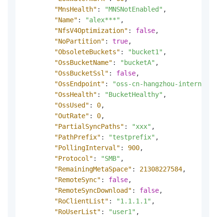
"MnsHealth"
:
"MNSNotEnabled"
,
"Name"
:
"alex***"
,
"NfsV4Optimization"
:
false
,
"NoPartition"
:
true
,
"ObsoleteBuckets"
:
"bucket1"
,
"OssBucketName"
:
"bucketA"
,
"OssBucketSsl"
:
false
,
"OssEndpoint"
:
"oss-cn-hangzhou-internal.a
"OssHealth"
:
"BucketHealthy"
,
"OssUsed"
:
0
,
"OutRate"
:
0
,
"PartialSyncPaths"
:
"xxx"
,
"PathPrefix"
:
"testprefix"
,
"PollingInterval"
:
900
,
"Protocol"
:
"SMB"
,
"RemainingMetaSpace"
:
21308227584
,
"RemoteSync"
:
false
,
"RemoteSyncDownload"
:
false
,
"RoClientList"
:
"1.1.1.1"
,
"RoUserList"
:
"user1"
,