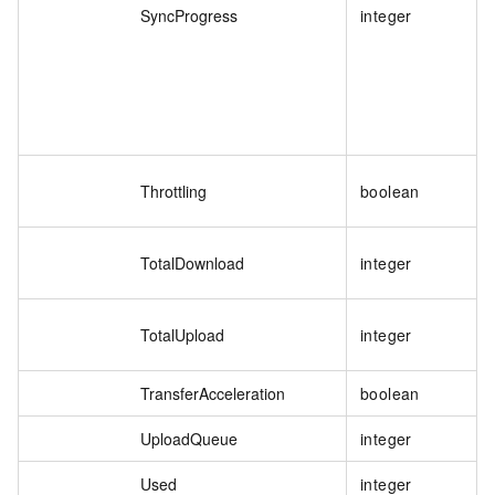
SyncProgress
integer
Throttling
boolean
TotalDownload
integer
TotalUpload
integer
TransferAcceleration
boolean
UploadQueue
integer
Used
integer