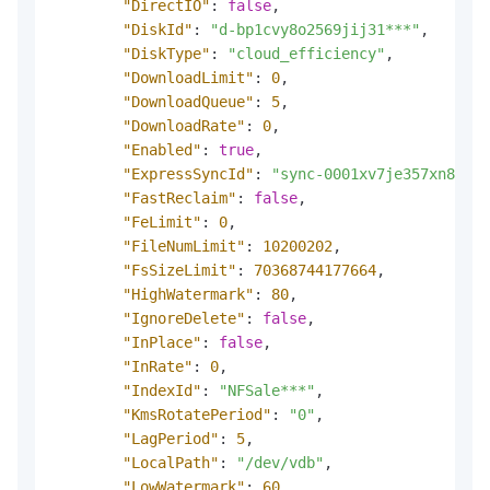
"DirectIO"
:
false
,
"DiskId"
:
"d-bp1cvy8o2569jij31***"
,
"DiskType"
:
"cloud_efficiency"
,
"DownloadLimit"
:
0
,
"DownloadQueue"
:
5
,
"DownloadRate"
:
0
,
"Enabled"
:
true
,
"ExpressSyncId"
:
"sync-0001xv7je357xn8tr**
"FastReclaim"
:
false
,
"FeLimit"
:
0
,
"FileNumLimit"
:
10200202
,
"FsSizeLimit"
:
70368744177664
,
"HighWatermark"
:
80
,
"IgnoreDelete"
:
false
,
"InPlace"
:
false
,
"InRate"
:
0
,
"IndexId"
:
"NFSale***"
,
"KmsRotatePeriod"
:
"0"
,
"LagPeriod"
:
5
,
"LocalPath"
:
"/dev/vdb"
,
"LowWatermark"
:
60
,