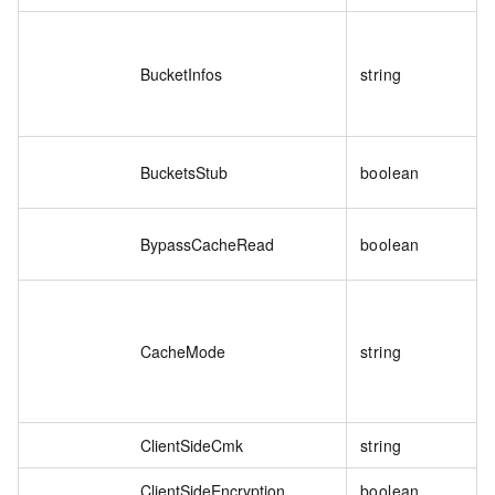
BucketInfos
string
BucketsStub
boolean
BypassCacheRead
boolean
CacheMode
string
ClientSideCmk
string
ClientSideEncryption
boolean