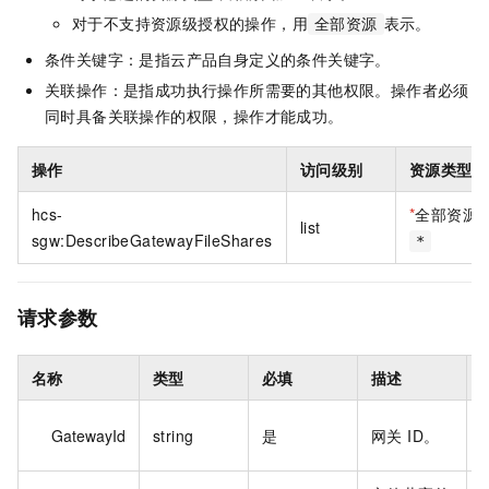
对于不支持资源级授权的操作，用
表示。
全部资源
条件关键字：是指云产品自身定义的条件关键字。
关联操作：是指成功执行操作所需要的其他权限。操作者必须
同时具备关联操作的权限，操作才能成功。
操作
访问级别
资源类型
hcs-
*
全部资源
list
sgw:DescribeGatewayFileShares
*
请求参数
名称
类型
必填
描述
GatewayId
string
是
网关 ID。
0