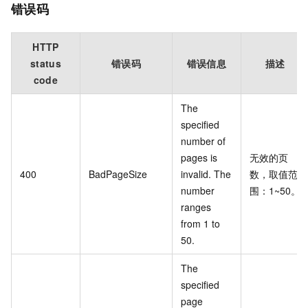
错误码
HTTP
status
错误码
错误信息
描述
code
The
specified
number of
pages is
无效的页
400
BadPageSize
invalid. The
数，取值范
number
围：1~50。
ranges
from 1 to
50.
The
specified
page