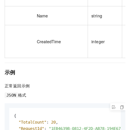
I
网
Name
string
称
网
建
CreatedTime
integer
间
（
示例
正常返回示例
格式
JSON
{
"TotalCount"
:
20
,
"RequestId"
:
"1EB4639B-0812-4F2D-AB78-194E67645E