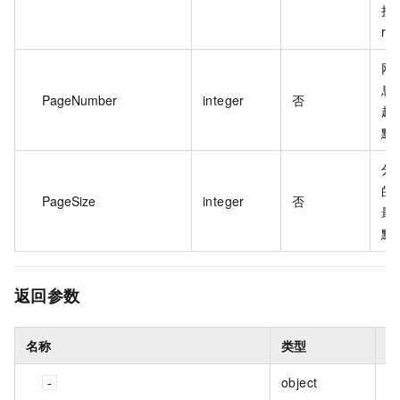
接
re
网
息
PageNumber
integer
否
起
默
分
的
PageSize
integer
否
最
默
返回参数
名称
类型
描
object