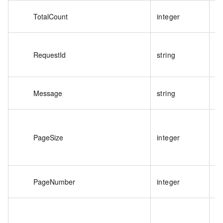
网
TotalCount
integer
总
RequestId
string
请
请
Message
string
述
分
回
PageSize
integer
群
每
网
PageNumber
integer
表
状
态