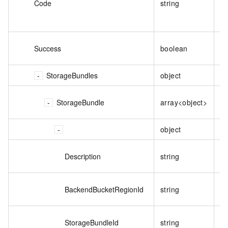
Code
string
表
功
请
Success
boolean
功
StorageBundles
object
网
StorageBundle
array<object>
息
object
网
Description
string
描
网
BackendBucketRegionId
string
在
网
StorageBundleId
string