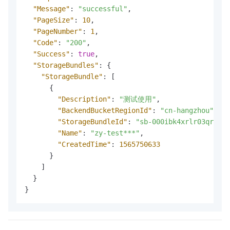
"Message"
:
"successful"
,
"PageSize"
:
10
,
"PageNumber"
:
1
,
"Code"
:
"200"
,
"Success"
:
true
,
"StorageBundles"
:
{
"StorageBundle"
:
[
{
"Description"
:
"测试使用"
,
"BackendBucketRegionId"
:
"cn-hangzhou"
,
"StorageBundleId"
:
"sb-000ibk4xrlr03qrjr**
"Name"
:
"zy-test***"
,
"CreatedTime"
:
1565750633
}
]
}
}