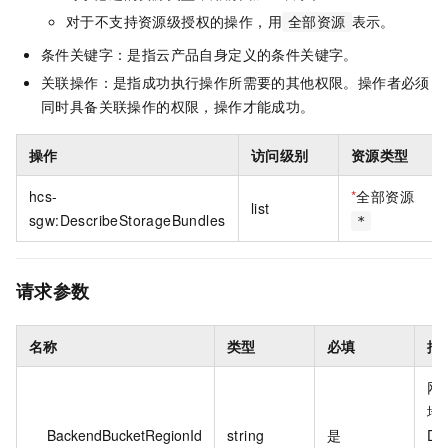
对于不支持资源级授权的操作，用
表示。
全部资源
条件关键字：是指云产品自身定义的条件关键字。
关联操作：是指成功执行操作所需要的其他权限。操作者必须
同时具备关联操作的权限，操作才能成功。
操作
访问级别
资源类型
hcs-
*
全部资源
list
sgw:DescribeStorageBundles
*
请求参数
名称
类型
必填
描
网
地
BackendBucketRegionId
string
是
De