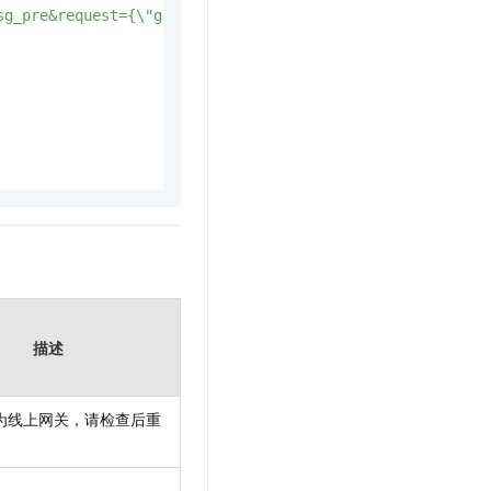
sg_pre&request={\"gateway_id\":\"gw-0007va9bnidei3s8a***
描述
为线上网关，请检查后重