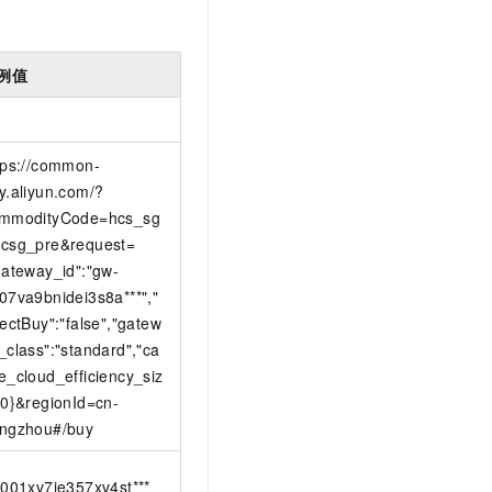
例值
tps://common-
y.aliyun.com/?
mmodityCode=hcs_sg
csg_pre&request=
gateway_id":"gw-
07va9bnidei3s8a***","
rectBuy":"false","gatew
_class":"standard","ca
e_cloud_efficiency_siz
:0}&regionId=cn-
ngzhou#/buy
0001xv7je357xv4st***