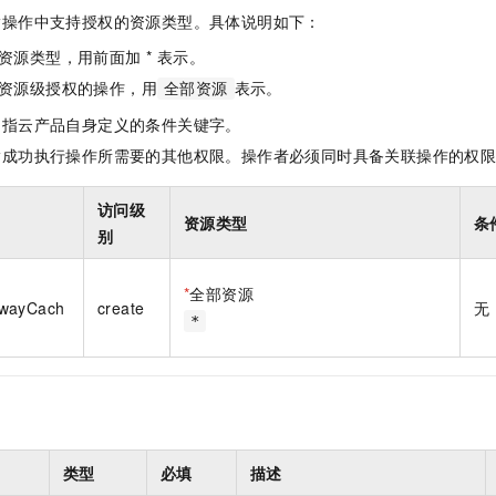
一个 AI 助手
即刻拥有 DeepSeek-R1 满血版
超强辅助，Bol
指操作中支持授权的资源类型。具体说明如下：
在企业官网、通讯软件中为客户提供 AI 客服
多种方案随心选，轻松解锁专属 DeepSeek
资源类型，用前面加 * 表示。
资源级授权的操作，用
表示。
全部资源
是指云产品自身定义的条件关键字。
指成功执行操作所需要的其他权限。操作者必须同时具备关联操作的权
访问级
资源类型
条
别
*
全部资源
ewayCach
create
无
*
类型
必填
描述