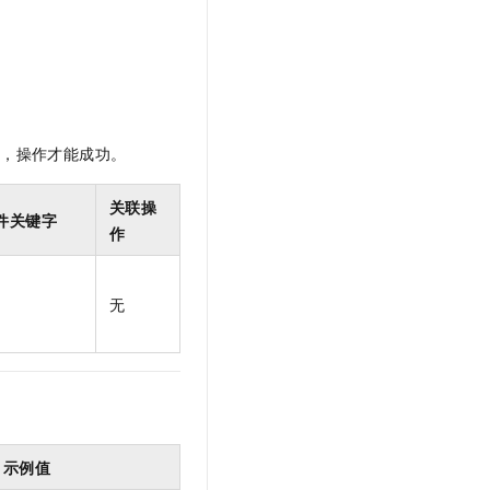
t.diy 一步搞定创意建站
构建大模型应用的安全防护体系
通过自然语言交互简化开发流程,全栈开发支持
通过阿里云安全产品对 AI 应用进行安全防护
限，操作才能成功。
关联操
件关键字
作
无
示例值