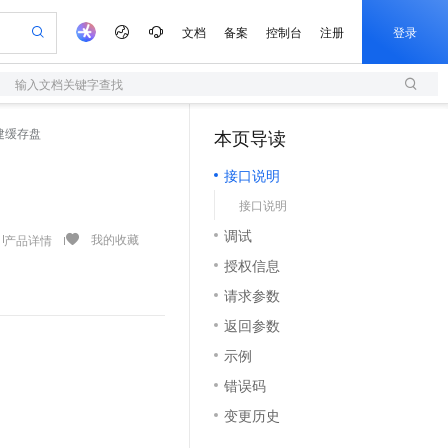
文档
备案
控制台
注册
登录
输入文档关键字查找
验
作计划
器
AI 活动
专业服务
服务伙伴合作计划
开发者社区
加入我们
服务平台百炼
阿里云 OPC 创新助力计划
 创建缓存盘
本页导读
（1）
一站式生成采购清单，支持单品或批量购买
S
可编辑精美 PPT 文稿
S产品伙伴计划（繁花）
峰会
造的大模型服务与应用开发平台
轻量应用服务器
Agency Agents：拥有专属领域专家
AI 生产力先锋
Al MaaS 服务伙伴赋能合作
域名
博文
Careers
至高可申请百万元
接口说明
性可伸缩的云计算服务
 轻松生成专业的 PPT
开启高性价比 AI 编程新体验
先锋实践拓展 AI 生产力的边界
快速构建应用程序和网站，即刻迈出上云第一步
多领域专家智能体,一键组建 AI 虚拟交付团队
Token 补贴，五大权
计划
海大会
伙伴信用分合作计划
商标
问答
社会招聘
接口说明
益加速 OPC 成功
S
帕鲁游戏服务器
数字证书管理服务（原SSL证书）
HappyHorse 打造一站式影视创作平台
飞天发布时刻
HOT
划
备案
电子书
校园招聘
调试
联机服务器，轻松开启游戏
视频创作，一键激活电商全链路生产力
全托管，含MySQL、PostgreSQL、SQL Server、MariaDB多引擎
实现全站HTTPS，呈现可信的WEB访问
所见，即是所愿
可视化编排打通从文字构思到成片全链路闭环
我的收藏
产品详情
更多支持
划
公司注册
镜像站
授权信息
视频生成
语音识别与合成
 智能体与工作流应用
短信服务
漫剧工坊：一站式动画创作平台
AI 实训营
合作伙伴培训与认证
请求参数
划
上云迁移
的智能体编程平台
站生成，高效打造优质广告素材
通过阿里云百炼高效搭建AI应用,助力高效开发
快速生产连贯的高质量长漫剧
从基础到进阶，Agent 创客手把手教你
国内短信简单易用，安全可靠，秒级触达，全球覆盖200+国家和地区。
e-1.1-T2V
Qwen3-TTS-Flash
lScope
我要反馈
查询合作伙伴
返回参数
畅细腻的高质量视频
离线语音合成大模型，多语言方言自适应，低延迟高稳定
n Alibaba Cloud ISV 合作
代维服务
olarDB
建企业门户网站
大数据开发治理平台 DataWorks
10 分钟搭建微信、支付宝小程序
示例
创新加速
ope
登录合作伙伴管理后台
我要建议
站，无忧落地极速上线
以可视化方式快速构建移动和 PC 门户网站
100%兼容MySQL、PostgreSQL，兼容Oracle，支持集中和分布式
高效部署网站，快速应用到小程序
Data Agent 驱动的一站式 Data+AI 开发治理平台
e-1.1-I2V
Cosyvoice-V3-Flash
错误码
安全
畅自然，细节丰富
高表现力语音合成大模型，语音克隆听感自然
我要投诉
上云场景组合购
伴
变更历史
边界网络安全防护产品
漫剧创作，剧本、分镜、视频高效生成
覆盖90%+业务场景，专享组合折扣价
2V
VPN
Fun-ASR