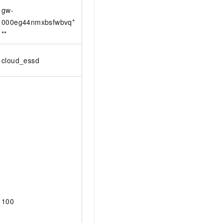
gw-
000eg44nmxbsfwbvq*
**
cloud_essd
100