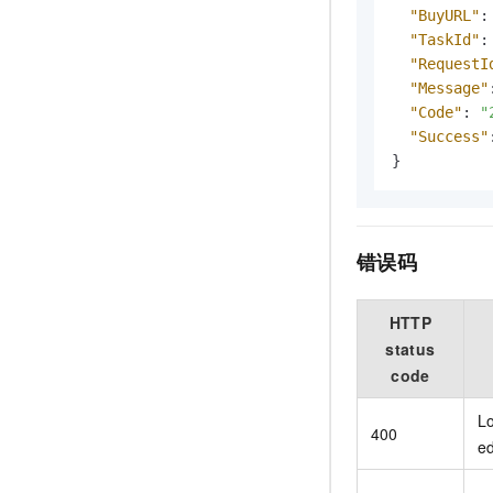
"BuyURL"
:
"TaskId"
:
"RequestI
"Message"
"Code"
:
"
"Success"
}
错误码
HTTP
status
code
Lo
400
e