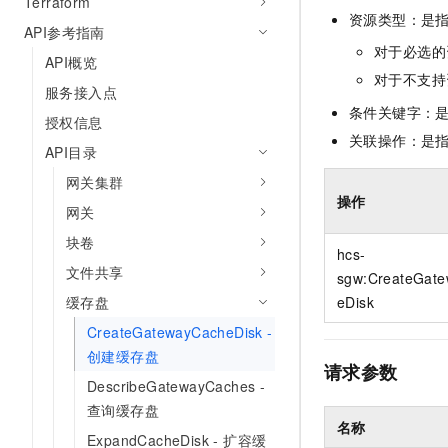
Terraform
10 分钟在聊天系统中增加
资源类型：是
专有云
API参考指南
对于必选的
API概览
对于不支持
服务接入点
条件关键字：
授权信息
关联操作：是
API目录
网关集群
操作
网关
块卷
hcs-
文件共享
sgw:CreateGat
缓存盘
eDisk
CreateGatewayCacheDisk -
创建缓存盘
请求参数
DescribeGatewayCaches -
查询缓存盘
名称
ExpandCacheDisk - 扩容缓