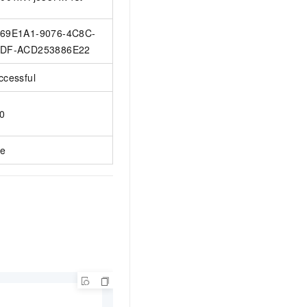
69E1A1-9076-4C8C-
DF-ACD253886E22
ccessful
0
ue