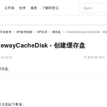
云市场
伙伴
服务
了解阿里云
AI 特惠
数据与 API
成为产品伙伴
企业增值服务
最佳实践
价格计算器
AI 场景体
基础软件
产品伙伴合
阿里云认证
市场活动
配置报价
大模型
开发参考
API参考指南
API目录
缓存盘
CreateGatewayCacheDisk -
自助选配和估算价格
步到位
域名与网站
智启 AI 普惠权益
产品生态集成认证中心
企业支持计划
云上春晚
Qwen Audio：打造专属 AI 语音助手
千问官方 MaaS 平台，为开发者和 Agent 而生，新用户赠送 1 亿 + tokens 额度
云服务器 EC
一句话生成原生
AI Coding
阿里云Maa
2026 阿里云
为企业打
数据集
Windows
大模型认证
模型
NEW
NEW
格式还原
值低价云产品抢先购
提供智能易用的域名与建站服务
至高享 1亿+免费 tokens，加速 Al 应用落地
Qwen-Audio-3.0-Realtime 端到端实时语音角色扮演
安全可靠、弹
输入一句话想法,
智能编程，一键
atewayCacheDisk - 创建缓存盘
产品生态伙伴
专家技术服务
云上奥运之旅
弹性计算合作
阿里云中企出
手机三要素
宝塔 Linux
全部认证
价格优势
开源旗舰模型
对象存储 OSS
即刻拥有 DeepSeek-V4-Pro
阿里云 OPC 创新助力计划
云数据库 RD
一键部署幻兽
AI 电商营销
产品生态伙伴工作台
企业增值服务台
云栖战略参考
云存储合作计
云栖大会
身份实名认证
CentOS
训练营
推动算力普惠，释放技术红利
的大模型服务
最高返9万
真正可用的 1M 上下文,一次完成代码全链路开发
轻松解锁专属 DeepSeek-V4-Pro
至高百万元 Token 补贴，加速一人公司成长
稳定、安全、高性价比、高性能的云存储服务
一键购买专属
从图文生成到
复制 MD 格式
 08:35:50
云上的中国
数据库合作计
活动全景
短信
Docker
图片和
自进化智能体
人工智能平台 PAI
5 分钟轻松部署专属 QwenPaw
Token Plan 模型订阅计划
Qoder
高效搭建 AI
AI 广告创作
企业成长
大模型
NEW
HOT
信息公告
缓存盘。
看见新力量
云网络合作计
OCR 文字识别
JAVA
级电脑
越聪明
证享300元代金券
一站式AI开发、训练和推理服务
Qwen3.8-Max 首发尝鲜，限时加量 10 倍，夜间低至2折
从聊天伙伴进化为能主动干活的本地数字员工
面向真实软件
图文、视频一
Kimi-K3
HappyHors
NEW
魔搭 Mode
loud
服务实践
官网公告
Kimi 最新旗舰模型，长程编程与推理利器
让文字生成流
金融模力时刻
Salesforce O
版
发票查验
全能环境
Qoder CN
Claude Code + GStack 打造工程团队
千问办公，限时限量积分加倍
云原生数据库 P
低代码高效构
AI 建站
NEW
作计划
计划
创新中心
魔搭 ModelSc
健康状态
让AI从“聊天伙伴”进化为能干活的“数字员工”
覆盖公网/内网、递归/权威、移动APP等全场景解析服务
安装技能 GStack，拥有专属 AI 工程团队
你的AI工作搭子，覆盖日常办公高频场景
基于千问大模型等，支持代码智能生成、研发智能问答
0 代码专业建
客户案例
天气预报查询
操作系统
Deepseek-v4-pro
HappyHors
态合作计划
态智能体模型
旗舰 MoE 大模型，百万上下文与顶尖推理能力
图生视频，流
Compute
同享
容器服务 Kubernetes 版 ACK
万小智 AI 建站低至 15元/月
云防火墙
AI 短剧/漫剧
快递物流查询
WordPress
成为服务伙
高校合作
式云数据仓库
点，立即开启云上创新
提供一站式管理容器应用的 K8s 服务
送.CN域名，送备案服务码
云原生的云上
AI助力短剧
GLM-5.2
Wan2.7-T
要注意如下事项：
Ubuntu