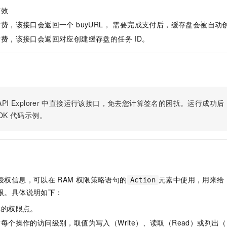
服务生态伙伴
视觉 Coding、空间感知、多模态思考等全面升级
1M上下文，专为长程任务能力而生
云工开物
企业应用
Night Plan 支持 Qwen 3.8-Max
AI 办公
NEW
有效
Red Hat
30+ 款产品免费体验
夜间 5 折，Qwen/Meoo/TokenPlan 客户专享
AI智能应用
科研合作
费，该接口会返回一个 buyURL， 需要完成支付后，缓存盘会被自动
ERP
堂（旗舰版）
SUSE
费，该接口会返回对应创建缓存盘的任务 ID。
智能客服
AI 应用构建
大模型原生
CRM
2个月
自动承接线索
建站小程序
Qoder
大模型服务平台百炼-应用模版
OA 办公系统
HOT
NEW
面向真实软件
个人版上线、团队版降价；千问3.8-Max首发发尝鲜
丰富多元化的应用模版和解决方案
力提升
财税管理
模板建站
万有无界
大模型服务平台百炼-智能体
400电话
定制建站
PI Explorer
中直接运行该接口，免去您计算签名的困扰。运行成功后，OpenA
的模型效果
灵活可视化地构建企业级 Agent
DK
代码示例。
方案
广告营销
模板小程序
秒悟
人工智能平台 PAI
定制小程序
云端极速 AI 
新一代 AI 视频生成模型，深度适配广告营销等场景
AI Native 的算法工程平台，一站式完成建模、训练、推理服务部署
APP 开发
建站系统
授权信息，可以在
RAM
权限策略语句的
元素中使用，用来给
Action
限。具体说明如下：
AI 应用
10分钟微调：让0.6B模型媲美235B模型
多模态数据信
体的权限点。
依托云原生高可用架构,实现Dify私有化部署
用1%尺寸在特定领域达到大模型90%以上效果
每个操作的访问级别，取值为写入（Write）、读取（Read）或列出（L