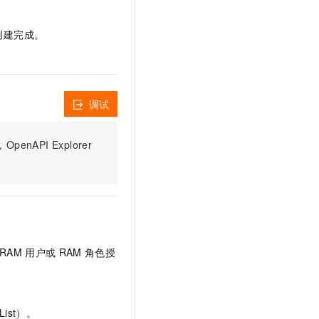
文戏情感细腻自然，动作戏激烈拳拳到肉，实现更强表演能力
支持中英文自由切换，具备更强的噪声鲁棒性
云聚AI 严选权益
SSL 证书
，一键激活高效办公新体验
精选AI产品，从模型到应用全链提效
创建完成。
堡垒机
AI 用量加速计划
应用
防火墙
、识别商机，让客服更高效、服务更出色。
新老同享，达量后返
千问办公
主机安全
NEW
调试
的智能体编程平台
一站式AI生产力平台
AI 应用及服务市场
伶鹊
PI Explorer
企业级人与Agent协作平台，接入和调度多个数字员工
智能客服平台，对话机器人、对话分析、智能外呼
AI 应用
大模型服务平台百炼 - 全妙
大模型
应用创作平台
多模态内容创作工具，已接入 DeepSeek
自然语言处理
数据标注
RAM
用户或
RAM
角色授
机器学习
息提取
与 AI 智能体进行实时音视频通话
从文本、图片、视频中提取结构化的属性信息
构建支持视频理解的 AI 音视频实时通话应用
ist）。