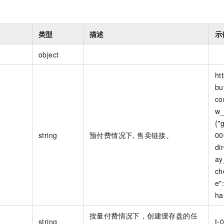
类型
描述
示
object
ht
bu
co
w_
{"
string
预付费情况下, 售卖链接。
00
di
ay
ch
e"
ha
按量付费情况下，创建缓存盘的任
string
t-