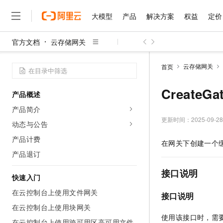
大模型
产品
解决方案
权益
定价
官方文档
云存储网关
大模型
产品
解决方案
权益
定价
云市场
伙伴
服务
了解阿里云
精选产品
精选解决方案
普惠上云
产品定价
精选商城
成为销售伙伴
售前咨询
为什么选择阿里云
千问AI平台
云存储网关
首页
了解云产品的定价详情
大模型服务平台百炼
睿译宝，AI翻译排版一
普惠上云 官方力荐
分销伙伴
在线服务
网站建设
什么是云计算
大
大模型服务与应用平台
上传文档即自动完成翻译和
云服务器38元/年起，超
CreateG
产品概述
咨询伙伴
多端小程序
技术领先
云上成本管理
售后服务
千问大模型
GLM-5.2：长任务时代
官方推荐返现计划
大模型
产品简介
大模型
精选产品
精选解决方案
Salesforce 国际版订阅
稳定可靠
管理和优化成本
多元化、高性能、安全可靠
推荐新用户得奖励，单订单
更新时间：
2025-09-28
销售伙伴合作计划
动态与公告
自助服务
友盟天域
安全合规
人工智能与机器学习
AI
文本生成
无影云电脑
Hermes Agent，打造
云工开物
产品计费
在网关下创建一个
无影生态合作计划
在线服务
观测云
分析师报告
随时随地安全接入的云上超
自主进化，持久记忆，越用
高校专属算力普惠，学生认
计算
互联网应用开发
产品退订
Qwen3.8-Max
HOT
Salesforce On Alibaba C
工单服务
智能体时代全能旗舰模型
Tuya 物联网平台阿里云
研究报告与白皮书
云解析DNS
快速拥有专属 OpenClaw
Consulting Partner 合
接口说明
大数据
容器
快速入门
免费试用
短信专区
蓝凌 OA
Qwen3.7-Plus
AI 大模型销售与服务生
在云控制台上使用文件网关
现代化应用
存储
天池大赛
接口说明
能看、能想、能动手的多模
云原生大数据计算服务 Max
解决方案免费试用 新老
电子合同
在云控制台上使用块网关
面向分析的企业级SaaS模
最高领取价值200元试用
安全
网络与CDN
AI 算法大赛
Qwen3-VL-Plus
使用该接口时，需
畅捷通
在云控制台上使用跨可用区高可用文件