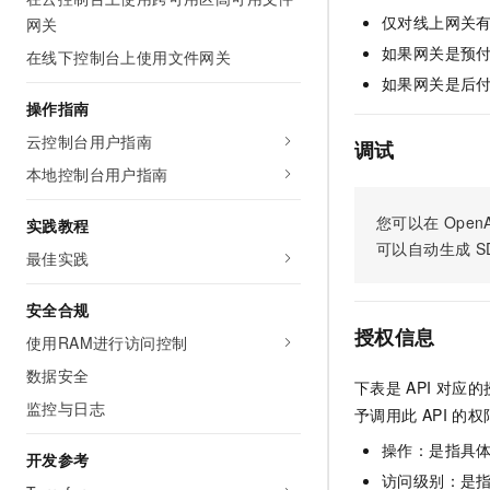
AI 产品 免费试用
网络
仅对线上网关
网关
安全
云开发大赛
Tableau 订阅
1亿+ 大模型 tokens 和 
如果网关是预付
在线下控制台上使用文件网关
可观测
入门学习赛
中间件
AI空中课堂在线直播课
如果网关是后付
140+云产品 免费试用
大模型服务
上云与迁云
操作指南
产品新客免费试用，最长1
数据库
生态解决方案
云控制台用户指南
千问AI平台-Token Plan
调试
企业出海
大模型ACA认证体验
大数据计算
本地控制台用户指南
助力企业全员 AI 认知与能
行业生态解决方案
政企业务
媒体服务
千问AI平台-模型体验
开发者生态解决方案
您可以在
OpenA
实践教程
在线体验全尺寸、多种模态
企业服务与云通信
可以自动生成
S
最佳实践
AI 开发和 AI 应用解决
Happy 系列大模型
域名与网站
安全合规
授权信息
终端用户计算
使用RAM进行访问控制
数据安全
Serverless
大模型解决方案
下表是
API
对应的
监控与日志
予调用此
API
的权
开发工具
快速部署 Dify，高效搭建 
操作：是指具
开发参考
迁移与运维管理
访问级别：是指