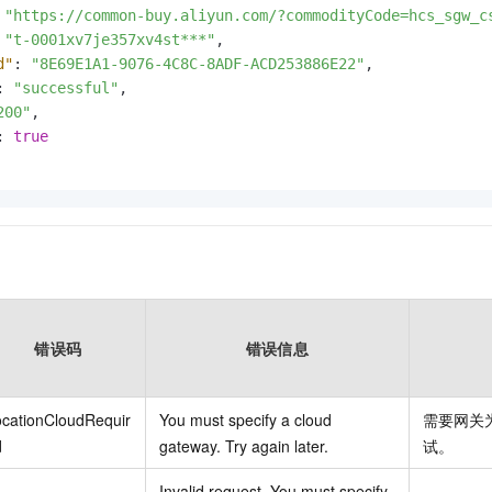
"https://common-buy.aliyun.com/?commodityCode=hcs_sgw_c
"t-0001xv7je357xv4st***"
,
d"
:
"8E69E1A1-9076-4C8C-8ADF-ACD253886E22"
,
:
"successful"
,
200"
,
:
true
错误码
错误信息
cationCloudRequir
You must specify a cloud
需要网关
d
gateway. Try again later.
试。
Invalid request. You must specify