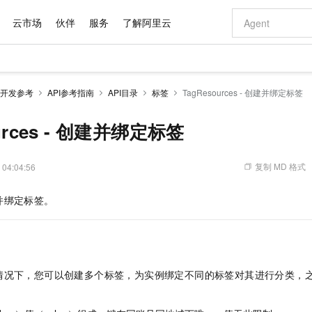
云市场
伙伴
服务
了解阿里云
AI 特惠
数据与 API
成为产品伙伴
企业增值服务
最佳实践
价格计算器
AI 场景体
基础软件
产品伙伴合
阿里云认证
市场活动
配置报价
大模型
开发参考
API参考指南
API目录
标签
TagResources - 创建并绑定标签
自助选配和估算价格
步到位
域名与网站
智启 AI 普惠权益
产品生态集成认证中心
企业支持计划
云上春晚
Qwen Audio：打造专属 AI 语音助手
千问官方 MaaS 平台，为开发者和 Agent 而生，新用户赠送 1 亿 + tokens 额度
云服务器 EC
一句话生成原生
AI Coding
阿里云Maa
2026 阿里云
为企业打
数据集
Windows
大模型认证
模型
NEW
NEW
格式还原
值低价云产品抢先购
提供智能易用的域名与建站服务
至高享 1亿+免费 tokens，加速 Al 应用落地
Qwen-Audio-3.0-Realtime 端到端实时语音角色扮演
安全可靠、弹
输入一句话想法,
智能编程，一键
urces - 创建并绑定标签
产品生态伙伴
专家技术服务
云上奥运之旅
弹性计算合作
阿里云中企出
手机三要素
宝塔 Linux
全部认证
价格优势
开源旗舰模型
对象存储 OSS
即刻拥有 DeepSeek-V4-Pro
阿里云 OPC 创新助力计划
云数据库 RD
一键部署幻兽
AI 电商营销
产品生态伙伴工作台
企业增值服务台
云栖战略参考
云存储合作计
云栖大会
身份实名认证
CentOS
训练营
推动算力普惠，释放技术红利
的大模型服务
最高返9万
真正可用的 1M 上下文,一次完成代码全链路开发
轻松解锁专属 DeepSeek-V4-Pro
至高百万元 Token 补贴，加速一人公司成长
稳定、安全、高性价比、高性能的云存储服务
一键购买专属
从图文生成到
复制 MD 格式
 04:04:56
云上的中国
数据库合作计
活动全景
短信
Docker
图片和
自进化智能体
人工智能平台 PAI
5 分钟轻松部署专属 QwenPaw
Token Plan 模型订阅计划
Qoder
高效搭建 AI
AI 广告创作
企业成长
大模型
NEW
HOT
信息公告
并绑定标签。
看见新力量
云网络合作计
OCR 文字识别
JAVA
级电脑
越聪明
证享300元代金券
一站式AI开发、训练和推理服务
Qwen3.8-Max 首发尝鲜，限时加量 10 倍，夜间低至2折
从聊天伙伴进化为能主动干活的本地数字员工
面向真实软件
图文、视频一
Kimi-K3
HappyHors
NEW
魔搭 Mode
loud
服务实践
官网公告
Kimi 最新旗舰模型，长程编程与推理利器
让文字生成流
金融模力时刻
Salesforce O
版
发票查验
全能环境
Qoder CN
Claude Code + GStack 打造工程团队
千问办公，限时限量积分加倍
云原生数据库 P
低代码高效构
AI 建站
NEW
作计划
计划
创新中心
魔搭 ModelSc
健康状态
让AI从“聊天伙伴”进化为能干活的“数字员工”
覆盖公网/内网、递归/权威、移动APP等全场景解析服务
安装技能 GStack，拥有专属 AI 工程团队
你的AI工作搭子，覆盖日常办公高频场景
基于千问大模型等，支持代码智能生成、研发智能问答
0 代码专业建
客户案例
天气预报查询
操作系统
Deepseek-v4-pro
HappyHors
态合作计划
情况下，您可以创建多个标签，为实例绑定不同的标签对其进行分类，
态智能体模型
旗舰 MoE 大模型，百万上下文与顶尖推理能力
图生视频，流
Compute
同享
容器服务 Kubernetes 版 ACK
万小智 AI 建站低至 15元/月
云防火墙
AI 短剧/漫剧
快递物流查询
WordPress
成为服务伙
高校合作
式云数据仓库
点，立即开启云上创新
提供一站式管理容器应用的 K8s 服务
送.CN域名，送备案服务码
云原生的云上
AI助力短剧
GLM-5.2
Wan2.7-T
Ubuntu