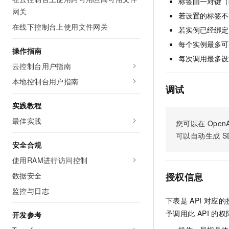
标签由一对键（
AI 产品 免费试用
网络
网关
安全
云开发大赛
若设置的标签不
Tableau 订阅
1亿+ 大模型 tokens 和 
在线下控制台上使用文件网关
可观测
入门学习赛
若实例已经绑定
中间件
AI空中课堂在线直播课
140+云产品 免费试用
大模型服务
每个实例最多可以
上云与迁云
操作指南
产品新客免费试用，最长1
数据库
每次调用最多设
生态解决方案
云控制台用户指南
千问AI平台-Token Plan
企业出海
大模型ACA认证体验
大数据计算
本地控制台用户指南
助力企业全员 AI 认知与能
行业生态解决方案
调试
政企业务
媒体服务
千问AI平台-模型体验
开发者生态解决方案
实践教程
在线体验全尺寸、多种模态
企业服务与云通信
最佳实践
AI 开发和 AI 应用解决
您可以在
OpenA
Happy 系列大模型
可以自动生成
S
域名与网站
安全合规
终端用户计算
使用RAM进行访问控制
数据安全
授权信息
Serverless
大模型解决方案
监控与日志
开发工具
下表是
API
对应的
快速部署 Dify，高效搭建 
予调用此
API
的权
开发参考
迁移与运维管理