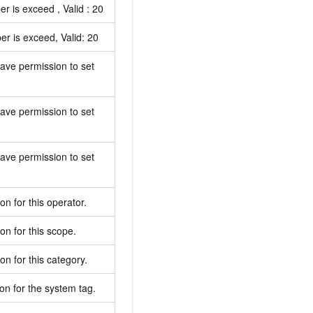
 is exceed , Valid : 20
r is exceed, Valid: 20
have permission to set
have permission to set
have permission to set
n for this operator.
on for this scope.
n for this category.
on for the system tag.