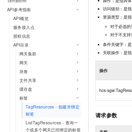
操作：是指具体
Terraform
10 分钟在聊天系统中增加
专有云
访问级别：是指每
API参考指南
资源类型：是指
API概览
对于必选的
服务接入点
对于不支持
授权信息
条件关键字：是
API目录
关联操作：是指
网关集群
网关
操作
块卷
文件共享
缓存盘
hcs-sgw:TagReso
标签
TagResources - 创建并绑定
标签
请求参数
ListTagResources - 查询一
个或多个网关已经绑定的标签
名称