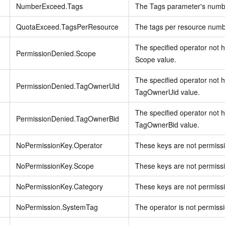
NumberExceed.Tags
The Tags parameter's number
QuotaExceed.TagsPerResource
The tags per resource numbe
The specified operator not 
PermissionDenied.Scope
Scope value.
The specified operator not 
PermissionDenied.TagOwnerUid
TagOwnerUid value.
The specified operator not 
PermissionDenied.TagOwnerBid
TagOwnerBid value.
NoPermissionKey.Operator
These keys are not permissio
NoPermissionKey.Scope
These keys are not permissi
NoPermissionKey.Category
These keys are not permissio
NoPermission.SystemTag
The operator is not permissi