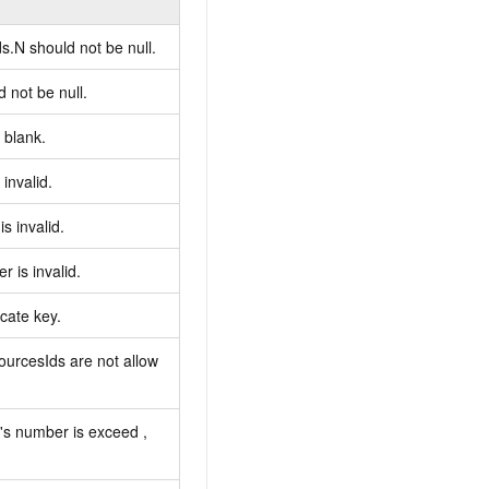
.N should not be null.
 not be null.
 blank.
invalid.
s invalid.
 is invalid.
cate key.
urcesIds are not allow
s number is exceed ,