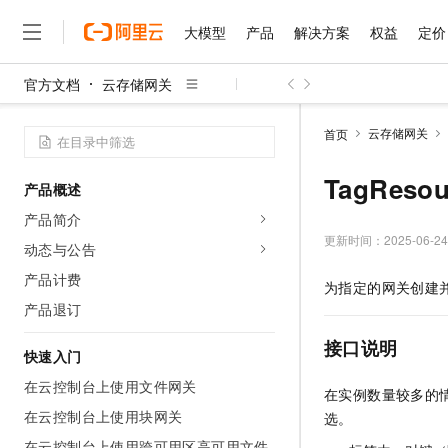
大模型
产品
解决方案
权益
定价
官方文档
云存储网关
大模型
产品
解决方案
权益
定价
云市场
伙伴
服务
了解阿里云
精选产品
精选解决方案
普惠上云
产品定价
精选商城
成为销售伙伴
售前咨询
为什么选择阿里云
千问AI平台
云存储网关
首页
了解云产品的定价详情
大模型服务平台百炼
睿译宝，AI翻译排版一
普惠上云 官方力荐
分销伙伴
在线服务
网站建设
什么是云计算
大
大模型服务与应用平台
上传文档即自动完成翻译和
云服务器38元/年起，超
TagReso
产品概述
咨询伙伴
多端小程序
技术领先
云上成本管理
售后服务
千问大模型
GLM-5.2：长任务时代
官方推荐返现计划
大模型
产品简介
大模型
精选产品
精选解决方案
Salesforce 国际版订阅
稳定可靠
管理和优化成本
多元化、高性能、安全可靠
推荐新用户得奖励，单订单
更新时间：
2025-06-24
销售伙伴合作计划
动态与公告
自助服务
友盟天域
安全合规
人工智能与机器学习
AI
文本生成
无影云电脑
Hermes Agent，打造
云工开物
产品计费
为指定的网关创建
无影生态合作计划
在线服务
观测云
分析师报告
随时随地安全接入的云上超
自主进化，持久记忆，越用
高校专属算力普惠，学生认
计算
互联网应用开发
产品退订
Qwen3.8-Max
HOT
Salesforce On Alibaba C
工单服务
智能体时代全能旗舰模型
Tuya 物联网平台阿里云
研究报告与白皮书
云解析DNS
快速拥有专属 OpenClaw
Consulting Partner 合
接口说明
大数据
容器
快速入门
免费试用
短信专区
蓝凌 OA
Qwen3.7-Plus
AI 大模型销售与服务生
在云控制台上使用文件网关
现代化应用
存储
天池大赛
在实例数量较多的
能看、能想、能动手的多模
云原生大数据计算服务 Max
解决方案免费试用 新老
电子合同
在云控制台上使用块网关
选。
面向分析的企业级SaaS模
最高领取价值200元试用
安全
网络与CDN
AI 算法大赛
Qwen3-VL-Plus
畅捷通
在云控制台上使用跨可用区高可用文件