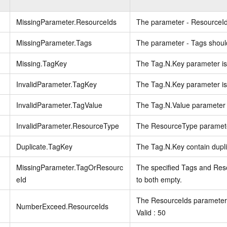
MissingParameter.ResourceIds
The parameter - ResourceIds
MissingParameter.Tags
The parameter - Tags should
Missing.TagKey
The Tag.N.Key parameter is
InvalidParameter.TagKey
The Tag.N.Key parameter is 
InvalidParameter.TagValue
The Tag.N.Value parameter i
InvalidParameter.ResourceType
The ResourceType parameter
Duplicate.TagKey
The Tag.N.Key contain dupli
MissingParameter.TagOrResourc
The specified Tags and Reso
eId
to both empty.
The ResourceIds parameter'
NumberExceed.ResourceIds
Valid : 50