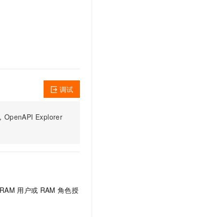
文戏情感细腻自然，动作戏激烈拳拳到肉，实现更强表演能力
支持中英文自由切换，具备更强的噪声鲁棒性
云聚AI 严选权益
SSL 证书
，一键激活高效办公新体验
精选AI产品，从模型到应用全链提效
堡垒机
AI 用量加速计划
应用
防火墙
、识别商机，让客服更高效、服务更出色。
新老同享，达量后返
千问办公
主机安全
NEW
的智能体编程平台
一站式AI生产力平台
AI 应用及服务市场
调试
伶鹊
企业级人与Agent协作平台，接入和调度多个数字员工
智能客服平台，对话机器人、对话分析、智能外呼
AI 应用
PI Explorer
大模型服务平台百炼 - 全妙
大模型
应用创作平台
多模态内容创作工具，已接入 DeepSeek
自然语言处理
数据标注
机器学习
RAM
用户或
RAM
角色授
息提取
与 AI 智能体进行实时音视频通话
从文本、图片、视频中提取结构化的属性信息
构建支持视频理解的 AI 音视频实时通话应用