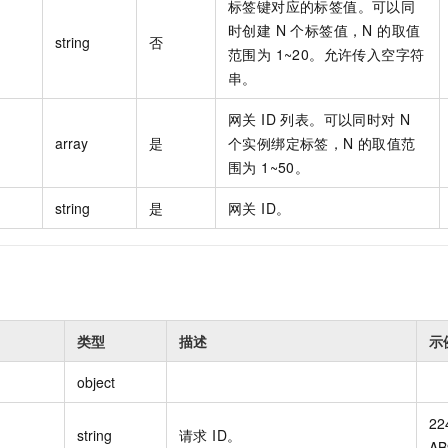
标签键对应的标签值。可以同
时创建 N 个标签值，N 的取值
string
否
范围为 1~20。允许传入空字符
串。
网关 ID 列表。可以同时对 N
array
是
个实例绑定标签，N 的取值范
围为 1~50。
string
是
网关 ID。
类型
描述
示
object
22
string
请求 ID。
AB