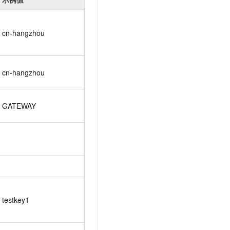
cn-hangzhou
cn-hangzhou
GATEWAY
testkey1