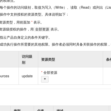
的权限点。
一个 AI 助手
即刻拥有 DeepSeek-R1 满血版
超强辅助，Bol
个操作的访问级别，取值为写入（Write）、读取（Read）或列出（Lis
在企业官网、通讯软件中为客户提供 AI 客服
多种方案随心选，轻松解锁专属 DeepSeek
操作中支持授权的资源类型。具体说明如下：
资源类型，用前面加
*
表示。
资源级授权的操作，用
表示。
全部资源
指云产品自身定义的条件关键字。
成功执行操作所需要的其他权限。操作者必须同时具备关联操作的权限，
访问级
资源类型
条
别
*
全部资源
urces
update
*
类型
必填
描述