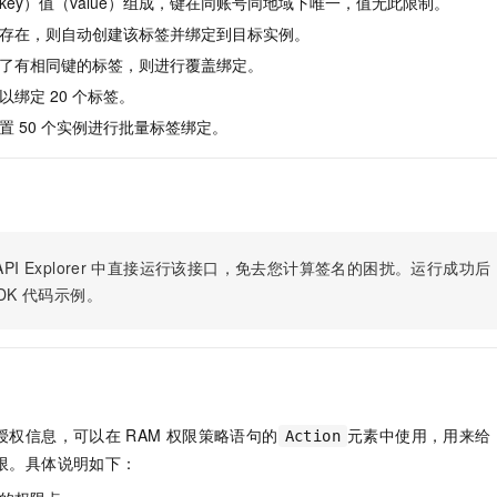
key）值（value）组成，键在同账号同地域下唯一，值无此限制。
服务生态伙伴
视觉 Coding、空间感知、多模态思考等全面升级
1M上下文，专为长程任务能力而生
云工开物
企业应用
Night Plan 支持 Qwen 3.8-Max
AI 办公
NEW
存在，则自动创建该标签并绑定到目标实例。
Red Hat
30+ 款产品免费体验
夜间 5 折，Qwen/Meoo/TokenPlan 客户专享
AI智能应用
科研合作
ERP
了有相同键的标签，则进行覆盖绑定。
堂（旗舰版）
SUSE
智能客服
AI 应用构建
大模型原生
绑定 20 个标签。
CRM
2个月
自动承接线索
置 50 个实例进行批量标签绑定。
建站小程序
Qoder
大模型服务平台百炼-应用模版
OA 办公系统
HOT
NEW
面向真实软件
个人版上线、团队版降价；千问3.8-Max首发发尝鲜
丰富多元化的应用模版和解决方案
力提升
财税管理
模板建站
万有无界
大模型服务平台百炼-智能体
400电话
定制建站
的模型效果
灵活可视化地构建企业级 Agent
方案
广告营销
模板小程序
PI Explorer
中直接运行该接口，免去您计算签名的困扰。运行成功后，OpenA
秒悟
人工智能平台 PAI
DK
代码示例。
定制小程序
云端极速 AI 
新一代 AI 视频生成模型，深度适配广告营销等场景
AI Native 的算法工程平台，一站式完成建模、训练、推理服务部署
APP 开发
建站系统
授权信息，可以在
RAM
权限策略语句的
元素中使用，用来给
Action
AI 应用
10分钟微调：让0.6B模型媲美235B模型
多模态数据信
限。具体说明如下：
依托云原生高可用架构,实现Dify私有化部署
用1%尺寸在特定领域达到大模型90%以上效果