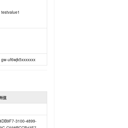
testvalue1
gw-uf6wjk5xxxxxxx
例值
4DB9F7-3100-4899-
9C-C938BCCB43E7