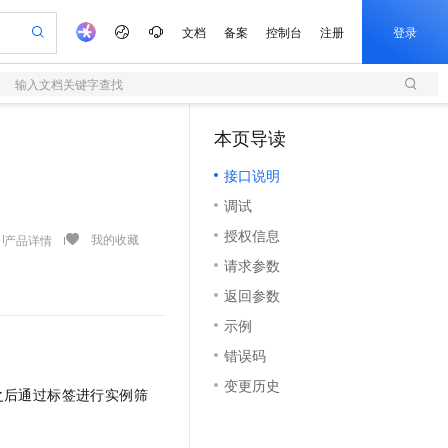
文档
备案
控制台
注册
登录
输入文档关键字查找
验
作计划
器
AI 活动
专业服务
服务伙伴合作计划
开发者社区
加入我们
服务平台百炼
阿里云 OPC 创新助力计划
本页导读
（1）
一站式生成采购清单，支持单品或批量购买
S
可编辑精美 PPT 文稿
S产品伙伴计划（繁花）
峰会
造的大模型服务与应用开发平台
轻量应用服务器
Agency Agents：拥有专属领域专家
AI 生产力先锋
Al MaaS 服务伙伴赋能合作
域名
博文
Careers
至高可申请百万元
接口说明
性可伸缩的云计算服务
 轻松生成专业的 PPT
开启高性价比 AI 编程新体验
先锋实践拓展 AI 生产力的边界
快速构建应用程序和网站，即刻迈出上云第一步
多领域专家智能体,一键组建 AI 虚拟交付团队
Token 补贴，五大权
计划
海大会
伙伴信用分合作计划
商标
问答
社会招聘
调试
益加速 OPC 成功
S
帕鲁游戏服务器
数字证书管理服务（原SSL证书）
HappyHorse 打造一站式影视创作平台
飞天发布时刻
HOT
划
备案
电子书
校园招聘
授权信息
联机服务器，轻松开启游戏
视频创作，一键激活电商全链路生产力
全托管，含MySQL、PostgreSQL、SQL Server、MariaDB多引擎
实现全站HTTPS，呈现可信的WEB访问
所见，即是所愿
可视化编排打通从文字构思到成片全链路闭环
我的收藏
产品详情
更多支持
划
公司注册
镜像站
请求参数
视频生成
语音识别与合成
 智能体与工作流应用
短信服务
漫剧工坊：一站式动画创作平台
AI 实训营
合作伙伴培训与认证
返回参数
划
上云迁移
的智能体编程平台
站生成，高效打造优质广告素材
通过阿里云百炼高效搭建AI应用,助力高效开发
快速生产连贯的高质量长漫剧
从基础到进阶，Agent 创客手把手教你
国内短信简单易用，安全可靠，秒级触达，全球覆盖200+国家和地区。
e-1.1-T2V
Qwen3-TTS-Flash
lScope
我要反馈
查询合作伙伴
示例
畅细腻的高质量视频
离线语音合成大模型，多语言方言自适应，低延迟高稳定
n Alibaba Cloud ISV 合作
代维服务
olarDB
建企业门户网站
大数据开发治理平台 DataWorks
10 分钟搭建微信、支付宝小程序
错误码
创新加速
ope
登录合作伙伴管理后台
我要建议
站，无忧落地极速上线
以可视化方式快速构建移动和 PC 门户网站
100%兼容MySQL、PostgreSQL，兼容Oracle，支持集中和分布式
高效部署网站，快速应用到小程序
Data Agent 驱动的一站式 Data+AI 开发治理平台
e-1.1-I2V
Cosyvoice-V3-Flash
变更历史
安全
之后通过标签进行实例筛
畅自然，细节丰富
高表现力语音合成大模型，语音克隆听感自然
我要投诉
上云场景组合购
伴
边界网络安全防护产品
漫剧创作，剧本、分镜、视频高效生成
覆盖90%+业务场景，专享组合折扣价
2V
VPN
Fun-ASR