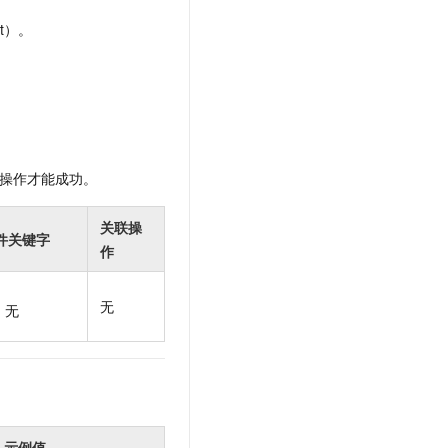
t.diy 一步搞定创意建站
构建大模型应用的安全防护体系
t）。
通过自然语言交互简化开发流程,全栈开发支持
通过阿里云安全产品对 AI 应用进行安全防护
操作才能成功。
关联操
件关键字
作
无
无
示例值