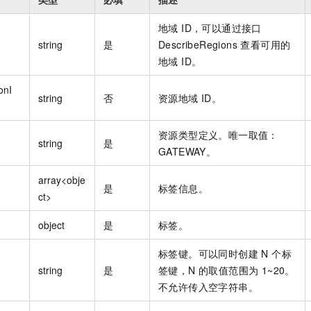
地域 ID，可以通过接口
string
是
DescribeRegions 查看可用的
地域 ID。
onI
string
否
资源地域 ID。
资源类型定义。唯一取值：
string
是
GATEWAY。
array<obje
是
标签信息。
ct>
object
是
标签。
标签键。可以同时创建 N 个标
string
是
签键，N 的取值范围为 1~20。
不允许传入空字符串。