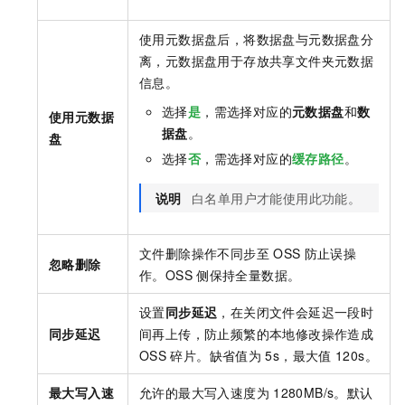
使用元数据盘后，将数据盘与元数据盘分
离，元数据盘用于存放共享文件夹元数据
信息。
选择
是
，需选择对应的
元数据盘
和
数
使用元数据
据盘
。
盘
选择
否
，需选择对应的
缓存路径
。
说明
白名单用户才能使用此功能。
文件删除操作不同步至
OSS
防止误操
忽略删除
作。OSS
侧保持全量数据。
设置
同步延迟
，在关闭文件会延迟一段时
同步延迟
间再上传，防止频繁的本地修改操作造成
OSS
碎片。缺省值为
5s，最大值
120s。
最大写入速
允许的最大写入速度为
1280MB/s。默认