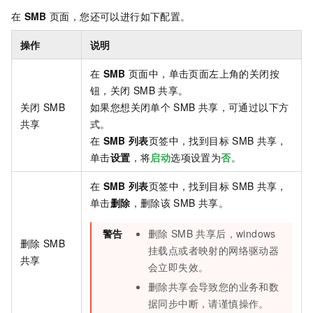
在
SMB
页面，您还可以进行如下配置。
操作
说明
在
SMB
页面中，单击页面左上角的关闭按
钮，关闭
SMB
共享。
关闭
SMB
如果您想关闭单个
SMB
共享，可通过以下方
共享
式。
在
SMB
列表
页签中，找到目标
SMB
共享，
单击
设置
，将
启动
选项设置为
否
。
在
SMB
列表
页签中，找到目标
SMB
共享，
单击
删除
，删除该
SMB
共享。
警告
删除
SMB
共享后，windows
删除
SMB
挂载点或者映射的网络驱动器
共享
会立即失效。
删除共享会导致您的业务和数
据同步中断，请谨慎操作。