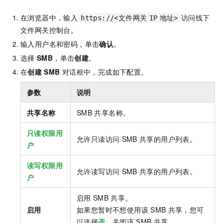
在浏览器中，输入
访问线下
https://<文件网关
IP
地址>
文件网关控制台。
输入用户名和密码，单击
确认
。
选择
SMB
，单击
创建
。
在
创建
SMB
对话框中，完成如下配置。
参数
说明
共享名称
SMB
共享名称。
只读权限用
允许只读访问
SMB
共享的用户列表。
户
读写权限用
允许读写访问
SMB
共享的用户列表。
户
启用
SMB
共享。
启用
如果您暂时不想使用该
SMB
共享，您可
以选择
否
，关闭该
SMB
共享。