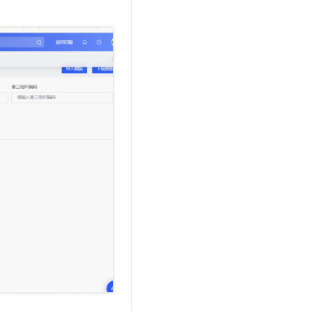
文戏情感细腻自然，动作戏激烈拳拳到肉，实现更强表演能力
支持中英文自由切换，具备更强的噪声鲁棒性
云聚AI 严选权益
SSL 证书
，一键激活高效办公新体验
精选AI产品，从模型到应用全链提效
堡垒机
AI 用量加速计划
应用
防火墙
、识别商机，让客服更高效、服务更出色。
新老同享，达量后返
千问办公
主机安全
NEW
的智能体编程平台
一站式AI生产力平台
AI 应用及服务市场
伶鹊
企业级人与Agent协作平台，接入和调度多个数字员工
智能客服平台，对话机器人、对话分析、智能外呼
AI 应用
大模型服务平台百炼 - 全妙
大模型
应用创作平台
多模态内容创作工具，已接入 DeepSeek
自然语言处理
数据标注
机器学习
息提取
与 AI 智能体进行实时音视频通话
从文本、图片、视频中提取结构化的属性信息
构建支持视频理解的 AI 音视频实时通话应用