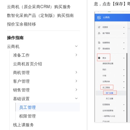
息，点击【保存】
AI 产品 免费试用
网络
云商机（原企采商CRM）购买服务
安全
云开发大赛
Tableau 订阅
1亿+ 大模型 tokens 和 
数智化采购产品（定制版）购买指南
可观测
入门学习赛
中间件
AI空中课堂在线直播课
140+云产品 免费试用
报价宝余额转移
大模型服务
上云与迁云
产品新客免费试用，最长1
数据库
生态解决方案
操作指南
千问AI平台-Token Plan
企业出海
大模型ACA认证体验
大数据计算
云商机
助力企业全员 AI 认知与能
行业生态解决方案
政企业务
媒体服务
准备工作
千问AI平台-模型体验
开发者生态解决方案
在线体验全尺寸、多种模态
云商机首页介绍
企业服务与云通信
AI 开发和 AI 应用解决
商机管理
Happy 系列大模型
域名与网站
客户管理
终端用户计算
销售管理
基础设置
Serverless
大模型解决方案
员工管理
开发工具
快速部署 Dify，高效搭建 
权限管理
迁移与运维管理
线上课服务