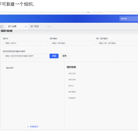
服务生态伙伴
视觉 Coding、空间感知、多模态思考等全面升级
1M上下文，专为长程任务能力而生
云工开物
即可新建一个组织。
企业应用
Night Plan 支持 Qwen 3.8-Max
AI 办公
NEW
Red Hat
30+ 款产品免费体验
夜间 5 折，Qwen/Meoo/TokenPlan 客户专享
AI智能应用
科研合作
ERP
堂（旗舰版）
SUSE
智能客服
AI 应用构建
大模型原生
CRM
2个月
自动承接线索
建站小程序
Qoder
大模型服务平台百炼-应用模版
OA 办公系统
HOT
NEW
面向真实软件
个人版上线、团队版降价；千问3.8-Max首发发尝鲜
丰富多元化的应用模版和解决方案
力提升
财税管理
模板建站
万有无界
大模型服务平台百炼-智能体
400电话
定制建站
的模型效果
灵活可视化地构建企业级 Agent
方案
广告营销
模板小程序
秒悟
人工智能平台 PAI
定制小程序
云端极速 AI 
新一代 AI 视频生成模型，深度适配广告营销等场景
AI Native 的算法工程平台，一站式完成建模、训练、推理服务部署
APP 开发
建站系统
AI 应用
10分钟微调：让0.6B模型媲美235B模型
多模态数据信
依托云原生高可用架构,实现Dify私有化部署
用1%尺寸在特定领域达到大模型90%以上效果