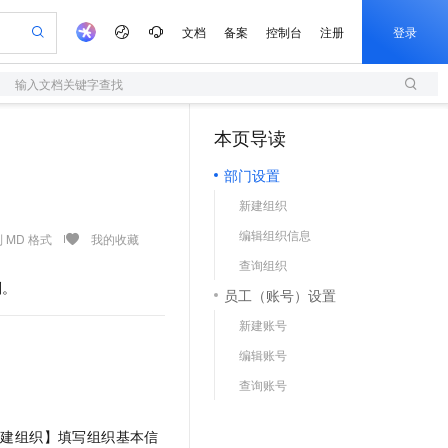
文档
备案
控制台
注册
登录
输入文档关键字查找
验
作计划
器
AI 活动
专业服务
服务伙伴合作计划
开发者社区
加入我们
服务平台百炼
阿里云 OPC 创新助力计划
本页导读
（0）
一站式生成采购清单，支持单品或批量购买
S
io：打造专属 AI 语音助手
S产品伙伴计划（繁花）
峰会
造的大模型服务与应用开发平台
轻量应用服务器
一句话生成原生可编辑精美 PPT 文稿
AI 生产力先锋
Al MaaS 服务伙伴赋能合作
域名
博文
Careers
至高可申请百万元
部门设置
性可伸缩的云计算服务
开启高性价比 AI 编程新体验
Qwen-Audio-3.0-Realtime 端到端实时语音角色扮演
输入一句话想法, 轻松生成专业的 PPT
先锋实践拓展 AI 生产力的边界
快速构建应用程序和网站，即刻迈出上云第一步
Token 补贴，五大权
计划
海大会
伙伴信用分合作计划
商标
问答
社会招聘
新建组织
益加速 OPC 成功
S
eek-V4-Pro
数字证书管理服务（原SSL证书）
一键部署幻兽帕鲁游戏服务器
飞天发布时刻
HOT
划
备案
电子书
校园招聘
编辑组织信息
pSeek-V4-Pro
视频创作，一键激活电商全链路生产力
全托管，含MySQL、PostgreSQL、SQL Server、MariaDB多引擎
实现全站HTTPS，呈现可信的WEB访问
一键购买专属联机服务器，轻松开启游戏
所见，即是所愿
 MD 格式
我的收藏
更多支持
划
公司注册
镜像站
查询组织
视频生成
语音识别与合成
专属 QwenPaw
短信服务
漫剧工坊：一站式动画创作平台
AI 实训营
HOT
则。
合作伙伴培训与认证
员工（账号）设置
划
上云迁移
的智能体编程平台
站生成，高效打造优质广告素材
从聊天伙伴进化为能主动干活的本地数字员工
快速生产连贯的高质量长漫剧
从基础到进阶，Agent 创客手把手教你
国内短信简单易用，安全可靠，秒级触达，全球覆盖200+国家和地区。
e-1.1-T2V
Qwen3-TTS-Flash
lScope
我要反馈
查询合作伙伴
新建账号
畅细腻的高质量视频
离线语音合成大模型，多语言方言自适应，低延迟高稳定
n Alibaba Cloud ISV 合作
代维服务
olarDB
建企业门户网站
大数据开发治理平台 DataWorks
10 分钟搭建微信、支付宝小程序
编辑账号
创新加速
ope
登录合作伙伴管理后台
我要建议
站，无忧落地极速上线
以可视化方式快速构建移动和 PC 门户网站
100%兼容MySQL、PostgreSQL，兼容Oracle，支持集中和分布式
高效部署网站，快速应用到小程序
Data Agent 驱动的一站式 Data+AI 开发治理平台
e-1.1-I2V
Cosyvoice-V3-Flash
查询账号
安全
畅自然，细节丰富
高表现力语音合成大模型，语音克隆听感自然
我要投诉
上云场景组合购
伴
边界网络安全防护产品
漫剧创作，剧本、分镜、视频高效生成
覆盖90%+业务场景，专享组合折扣价
2V
VPN
Fun-ASR
新建组织】填写组织基本信