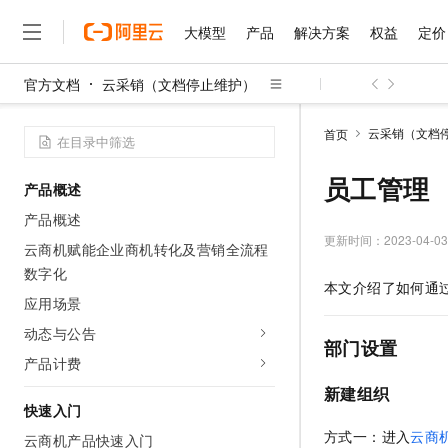
大模型
产品
解决方案
权益
定价
官方文档
云采销（文档停止维护）
大模型
产品
解决方案
权益
定价
云市场
伙伴
服务
了解阿里云
精选产品
精选解决方案
普惠上云
产品定价
精选商城
成为销售伙伴
售前咨询
为什么选择阿里云
千问AI平台
云采销（文档
首页
了解云产品的定价详情
大模型服务平台百炼
千问办公，解锁你的工作
普惠上云 官方力荐
分销伙伴
在线服务
网站建设
什么是云计算
大
大模型服务与应用平台
企业级Agent产品，直接
云服务器38元/年起，超
员工管理
产品概述
咨询伙伴
多端小程序
技术领先
云上成本管理
售后服务
千问大模型
Agency Agents：拥
官方推荐返现计划
大模型
产品概述
大模型
精选产品
精选解决方案
Salesforce 国际版订阅
稳定可靠
管理和优化成本
多元化、高性能、安全可靠
推荐新用户得奖励，单订单
更新时间：
2023-04-03
销售伙伴合作计划
云商机赋能企业商机转化及营销全流程
自助服务
友盟天域
安全合规
人工智能与机器学习
AI
文本生成
数字化
无影云电脑
HappyHorse 打造一
云工开物
本文介绍了如何通
无影生态合作计划
在线服务
观测云
分析师报告
随时随地安全接入的云上超
高校专属算力普惠，学生认
应用场景
计算
互联网应用开发
Qwen3.8-Max
HOT
Salesforce On Alibaba C
工单服务
动态与公告
智能体时代全能旗舰模型
Tuya 物联网平台阿里云
研究报告与白皮书
云解析DNS
快速拥有专属 OpenClaw
Consulting Partner 合
部门设置
大数据
容器
免费试用
短信专区
产品计费
蓝凌 OA
Qwen3.7-Plus
AI 大模型销售与服务生
现代化应用
存储
天池大赛
新建组织
能看、能想、能动手的多模
云原生大数据计算服务 Max
解决方案免费试用 新老
电子合同
快速入门
面向分析的企业级SaaS模
最高领取价值200元试用
安全
网络与CDN
AI 算法大赛
Qwen3-VL-Plus
方式一：进入
云商
云商机产品快速入门
畅捷通