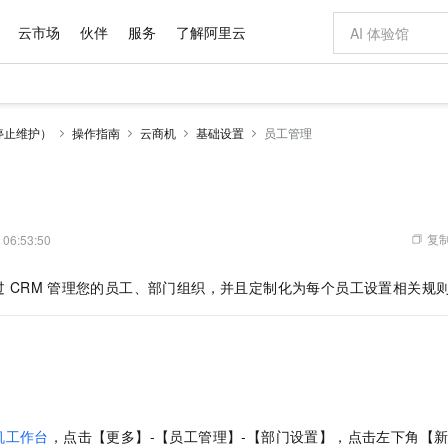
云市场
伙伴
服务
了解阿里云
AI 特惠
数据与 API
成为产品伙伴
企业增值服务
最佳实践
价格计算器
AI 场景体
基础软件
产品伙伴合
阿里云认证
市场活动
配置报价
大模型
停止维护）
操作指南
云商机
基础设置
员工管理
自助选配和估算价格
新方式
域名与网站
睿译宝，AI翻译排版一步到位
智启 AI 普惠权益
产品生态集成认证中心
企业支持计划
云上春晚
千问官方 MaaS 平台，为开发者和 Agent 而生，新用户赠送 1 亿 + tokens 额度
云服务器 EC
Qwen Aud
AI Coding
阿里云Maa
2026 阿里云
为企业打
数据集
Windows
大模型认证
模型
NEW
NEW
交付可用成果
值低价云产品抢先购
提供智能易用的域名与建站服务
上传文档即自动完成翻译和格式还原
至高享 1亿+免费 tokens，加速 Al 应用落地
安全可靠、弹
智能编程，一键
产品生态伙伴
专家技术服务
云上奥运之旅
弹性计算合作
阿里云中企出
手机三要素
宝塔 Linux
全部认证
价格优势
有专属领域专家
对象存储 OSS
GLM-5.2：长任务时代开源旗舰模型
阿里云 OPC 创新助力计划
云数据库 RD
即刻拥有 DeepS
AI 电商营销
产品生态伙伴工作台
企业增值服务台
云栖战略参考
云存储合作计
云栖大会
身份实名认证
CentOS
训练营
推动算力普惠，释放技术红利
的大模型服务
最高返9万
多领域专家智能体,一键组建 AI 虚拟交付团队
至高百万元 Token 补贴，加速一人公司成长
稳定、安全、高性价比、高性能的云存储服务
真正可用的 1M 上下文,一次完成代码全链路开发
轻松解锁专属 Dee
从图文生成到
复制
 06:53:50
云上的中国
数据库合作计
活动全景
短信
Docker
图片和
站式影视创作平台
人工智能平台 PAI
Hermes Agent，打造自进化智能体
Token Plan 模型订阅计划
Qoder
5 分钟轻松部署
AI 广告创作
企业成长
大模型
NEW
信息公告
过
CRM
管理您的员工、部门组织，并且定制化为每个员工设置相关规
看见新力量
云网络合作计
OCR 文字识别
JAVA
级电脑
证享300元代金券
可视化编排打通从文字构思到成片全链路闭环
一站式AI开发、训练和推理服务
自主进化，持久记忆，越用越聪明
Qwen3.8-Max 首发尝鲜，限时加量 10 倍，夜间低至2折
面向真实软件
图文、视频一
Kimi-K3
HappyHors
NEW
魔搭 Mode
loud
服务实践
官网公告
Kimi 最新旗舰模型，长程编程与推理利器
让文字生成流
金融模力时刻
Salesforce O
版
发票查验
全能环境
Qoder CN
Claude Code + GStack 打造工程团队
千问办公，限时限量积分加倍
云原生数据库 P
低代码高效构
AI 建站
NEW
作计划
计划
创新中心
魔搭 ModelSc
健康状态
让AI从“聊天伙伴”进化为能干活的“数字员工”
覆盖公网/内网、递归/权威、移动APP等全场景解析服务
安装技能 GStack，拥有专属 AI 工程团队
你的AI工作搭子，覆盖日常办公高频场景
基于千问大模型等，支持代码智能生成、研发智能问答
0 代码专业建
客户案例
天气预报查询
操作系统
Deepseek-v4-pro
HappyHors
态合作计划
态智能体模型
旗舰 MoE 大模型，百万上下文与顶尖推理能力
图生视频，流
Compute
同享
容器服务 Kubernetes 版 ACK
万小智 AI 建站低至 15元/月
云防火墙
AI 短剧/漫剧
快递物流查询
WordPress
成为服务伙
高校合作
式云数据仓库
点，立即开启云上创新
提供一站式管理容器应用的 K8s 服务
送.CN域名，送备案服务码
云原生的云上
AI助力短剧
GLM-5.2
Wan2.7-T
机工作台
，点击【更多】-【员工管理】-【部门设置】，点击左下角【
Ubuntu