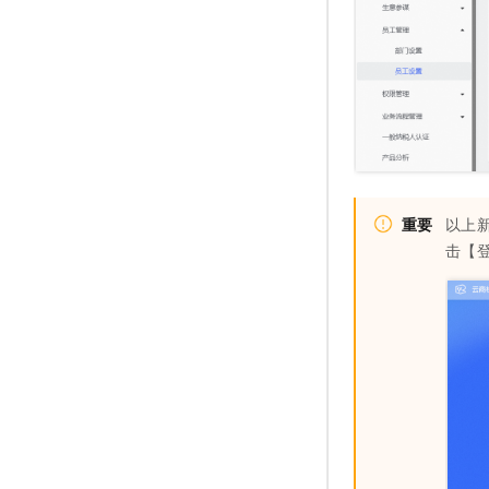
重要
以上
击【