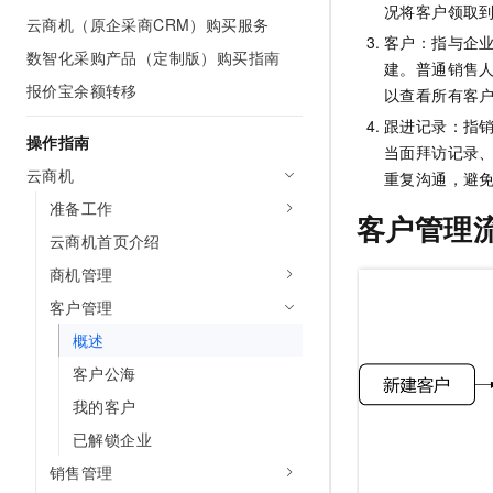
况将客户领取
AI 产品 免费试用
网络
云商机（原企采商CRM）购买服务
安全
云开发大赛
Tableau 订阅
客户：指与企
1亿+ 大模型 tokens 和 
数智化采购产品（定制版）购买指南
可观测
入门学习赛
建。普通销售
中间件
AI空中课堂在线直播课
140+云产品 免费试用
报价宝余额转移
大模型服务
以查看所有客
上云与迁云
产品新客免费试用，最长1
数据库
跟进记录：指
生态解决方案
操作指南
千问AI平台-Token Plan
当面拜访记录
企业出海
大模型ACA认证体验
大数据计算
云商机
重复沟通，避
助力企业全员 AI 认知与能
行业生态解决方案
政企业务
媒体服务
准备工作
千问AI平台-模型体验
客户管理
开发者生态解决方案
在线体验全尺寸、多种模态
云商机首页介绍
企业服务与云通信
AI 开发和 AI 应用解决
商机管理
Happy 系列大模型
域名与网站
客户管理
终端用户计算
概述
客户公海
Serverless
大模型解决方案
我的客户
开发工具
快速部署 Dify，高效搭建 
已解锁企业
迁移与运维管理
销售管理