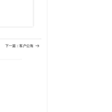
t.diy 一步搞定创意建站
构建大模型应用的安全防护体系
通过自然语言交互简化开发流程,全栈开发支持
通过阿里云安全产品对 AI 应用进行安全防护
下一篇：
客户公海