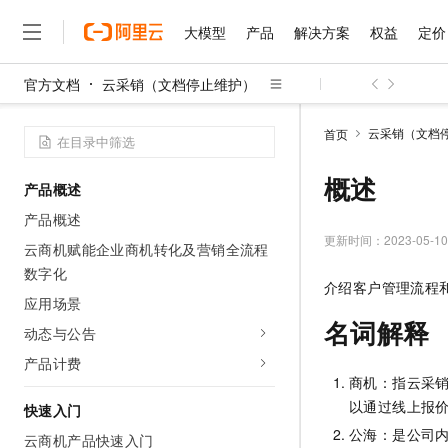
大模型
产品
解决方案
权益
定价
官方文档
云采销（文档停止维护）
大模型
产品
解决方案
权益
定价
云市场
伙伴
服务
了解阿里云
精选产品
精选解决方案
普惠上云
产品定价
精选商城
成为销售伙伴
售前咨询
为什么选择阿里云
千问AI平台
云采销（文档
首页
了解云产品的定价详情
大模型服务平台百炼
千问办公，解锁你的工作
普惠上云 官方力荐
分销伙伴
在线服务
网站建设
什么是云计算
大
大模型服务与应用平台
企业级Agent产品，直接
云服务器38元/年起，超
概述
产品概述
咨询伙伴
多端小程序
技术领先
云上成本管理
售后服务
千问大模型
Agency Agents：拥
官方推荐返现计划
大模型
产品概述
大模型
精选产品
精选解决方案
Salesforce 国际版订阅
稳定可靠
管理和优化成本
多元化、高性能、安全可靠
推荐新用户得奖励，单订单
更新时间：
2023-05-10
销售伙伴合作计划
云商机赋能企业商机转化及营销全流程
自助服务
友盟天域
安全合规
人工智能与机器学习
AI
文本生成
数字化
无影云电脑
HappyHorse 打造一
云工开物
介绍客户管理流程
无影生态合作计划
在线服务
观测云
分析师报告
随时随地安全接入的云上超
高校专属算力普惠，学生认
应用场景
计算
互联网应用开发
Qwen3.8-Max
HOT
Salesforce On Alibaba C
工单服务
名词解释
动态与公告
智能体时代全能旗舰模型
Tuya 物联网平台阿里云
研究报告与白皮书
云解析DNS
快速拥有专属 OpenClaw
Consulting Partner 合
大数据
容器
免费试用
短信专区
产品计费
蓝凌 OA
Qwen3.7-Plus
AI 大模型销售与服务生
商机：指云采
现代化应用
存储
天池大赛
能看、能想、能动手的多模
云原生大数据计算服务 Max
解决方案免费试用 新老
以通过线上报
电子合同
快速入门
面向分析的企业级SaaS模
最高领取价值200元试用
安全
网络与CDN
公海：是公司
AI 算法大赛
Qwen3-VL-Plus
云商机产品快速入门
畅捷通