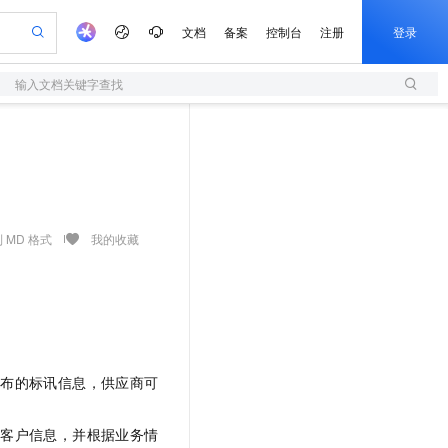
文档
备案
控制台
注册
登录
输入文档关键字查找
验
作计划
器
AI 活动
专业服务
服务伙伴合作计划
开发者社区
加入我们
服务平台百炼
阿里云 OPC 创新助力计划
一站式生成采购清单，支持单品或批量购买
S
io：打造专属 AI 语音助手
S产品伙伴计划（繁花）
峰会
造的大模型服务与应用开发平台
轻量应用服务器
一句话生成原生可编辑精美 PPT 文稿
AI 生产力先锋
Al MaaS 服务伙伴赋能合作
域名
博文
Careers
至高可申请百万元
性可伸缩的云计算服务
开启高性价比 AI 编程新体验
Qwen-Audio-3.0-Realtime 端到端实时语音角色扮演
输入一句话想法, 轻松生成专业的 PPT
先锋实践拓展 AI 生产力的边界
快速构建应用程序和网站，即刻迈出上云第一步
Token 补贴，五大权
计划
海大会
伙伴信用分合作计划
商标
问答
社会招聘
益加速 OPC 成功
S
eek-V4-Pro
数字证书管理服务（原SSL证书）
一键部署幻兽帕鲁游戏服务器
飞天发布时刻
HOT
划
备案
电子书
校园招聘
pSeek-V4-Pro
视频创作，一键激活电商全链路生产力
全托管，含MySQL、PostgreSQL、SQL Server、MariaDB多引擎
实现全站HTTPS，呈现可信的WEB访问
一键购买专属联机服务器，轻松开启游戏
所见，即是所愿
 MD 格式
我的收藏
更多支持
划
公司注册
镜像站
视频生成
语音识别与合成
专属 QwenPaw
短信服务
漫剧工坊：一站式动画创作平台
AI 实训营
HOT
合作伙伴培训与认证
划
上云迁移
的智能体编程平台
站生成，高效打造优质广告素材
从聊天伙伴进化为能主动干活的本地数字员工
快速生产连贯的高质量长漫剧
从基础到进阶，Agent 创客手把手教你
国内短信简单易用，安全可靠，秒级触达，全球覆盖200+国家和地区。
e-1.1-T2V
Qwen3-TTS-Flash
lScope
我要反馈
查询合作伙伴
畅细腻的高质量视频
离线语音合成大模型，多语言方言自适应，低延迟高稳定
n Alibaba Cloud ISV 合作
代维服务
olarDB
建企业门户网站
大数据开发治理平台 DataWorks
10 分钟搭建微信、支付宝小程序
创新加速
ope
登录合作伙伴管理后台
我要建议
站，无忧落地极速上线
以可视化方式快速构建移动和 PC 门户网站
100%兼容MySQL、PostgreSQL，兼容Oracle，支持集中和分布式
高效部署网站，快速应用到小程序
Data Agent 驱动的一站式 Data+AI 开发治理平台
e-1.1-I2V
Cosyvoice-V3-Flash
发布的标讯信息，供应商可
安全
畅自然，细节丰富
高表现力语音合成大模型，语音克隆听感自然
我要投诉
上云场景组合购
伴
边界网络安全防护产品
漫剧创作，剧本、分镜、视频高效生成
覆盖90%+业务场景，专享组合折扣价
享客户信息，并根据业务情
2V
VPN
Fun-ASR