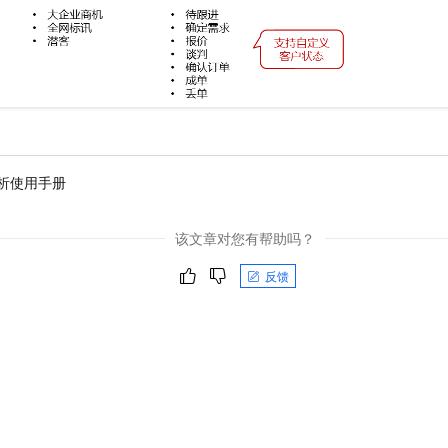
一个 AI 助手
即刻拥有 DeepSeek-R1 满血版
超强辅助，Bol
在企业官网、通讯软件中为客户提供 AI 客服
多种方案随心选，轻松解锁专属 DeepSeek
析使用手册
该文章对您有帮助吗？
反馈