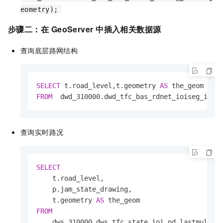
eometry);
步骤二：在
GeoServer
中插入相关数据源
查询底层路网结构
SELECT
 t.road_level,t.geometry 
AS
FROM
  dwd_310000.dwd_tfc_bas_rdnet_ioiseg_info
查询实时路况
SELECT
    t.road_level,

    p.jam_state_drawing,

    t.geometry 
AS
FROM