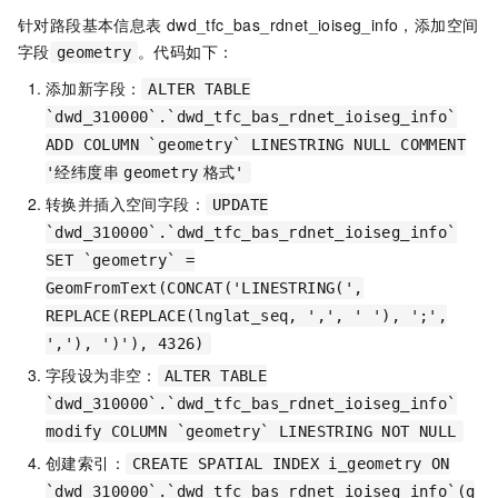
针对路段基本信息表
dwd_tfc_bas_rdnet_ioiseg_info，添加空间
字段
。代码如下：
geometry
添加新字段：
ALTER TABLE
`dwd_310000`.`dwd_tfc_bas_rdnet_ioiseg_info`
ADD COLUMN `geometry` LINESTRING NULL COMMENT
'经纬度串
geometry
格式'
转换并插入空间字段：
UPDATE
`dwd_310000`.`dwd_tfc_bas_rdnet_ioiseg_info`
SET `geometry` =
GeomFromText(CONCAT('LINESTRING(',
REPLACE(REPLACE(lnglat_seq, ',', ' '), ';',
','), ')'), 4326)
字段设为非空：
ALTER TABLE
`dwd_310000`.`dwd_tfc_bas_rdnet_ioiseg_info`
modify COLUMN `geometry` LINESTRING NOT NULL
创建索引：
CREATE SPATIAL INDEX i_geometry ON
`dwd_310000`.`dwd_tfc_bas_rdnet_ioiseg_info`(g