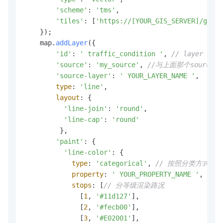
'scheme'
: 
'tms'
,

'tiles'
: [
'https://[YOUR_GIS_SERVER]/geose
    });

    map.
addLayer
({

'id'
: 
' traffic_condition '
, 
// layer id
'source'
: 
'my_source'
, 
//与上面那个source
'source-layer'
: 
' YOUR_LAYER_NAME '
, 

type
: 
'line'
,

layout
: {

'line-join'
: 
'round'
,

'line-cap'
: 
'round'
         },

'paint'
: {

'line-color'
: {

type
: 
'categorical'
, 
// 按照分类方式渲染
property
: 
' YOUR_PROPERTY_NAME '
, 
//
stops
: [
// 分等级渲染路况
              [
1
, 
'#11d127'
],

              [
2
, 
'#fecb00'
],

              [
3
, 
'#E02001'
],
