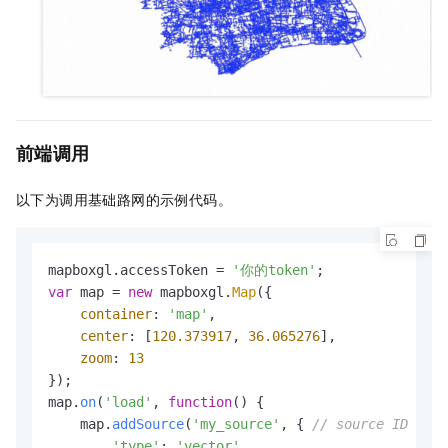
前端调用
以下为调用基础路网的示例代码。
mapboxgl.
accessToken
 = 
'你的token'
var
 map = 
new
 mapboxgl.
Map
({

container
: 
'map'
,

center
: [
120.373917
, 
36.065276
],

zoom
: 
13
});

map.
on
(
'load'
, 
function
(
) {

    map.
addSource
(
'my_source'
, { 
// source ID
'type'
: 
'vector'
,
