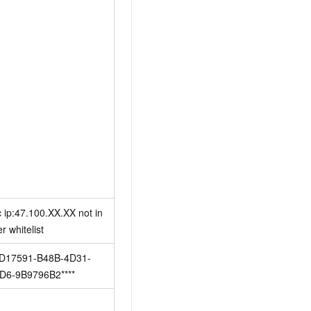
 ip:47.100.XX.XX not in 
r whitelist
D17591-B48B-4D31-
D6-9B9796B2****