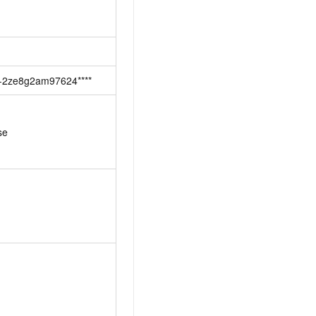
-2ze8g2am97624****
se