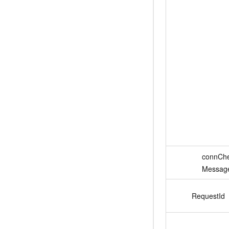
connChe
Messag
RequestId