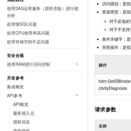
10 分钟在聊天系统中增加
访问级别：是指每
专有云
使用DAS运维服务（原经济版）进行锁
资源类型：是指
分析
对于必选的
处理慢SQL问题
对于不支持
处理CPU使用率高问题
条件关键字：是
处理存储空间不足问题
关联操作：是指
安全合规
使用RAM进行访问控制
操作
开发参考
hdm:GetDBInsta
集成概览
ctivityDiagnosis
API参考
API概览
请求参数
服务接入点
授权信息
名称
流控信息