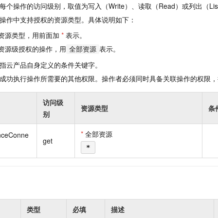
一个 AI 助手
即刻拥有 DeepSeek-R1 满血版
超强辅助，Bol
个操作的访问级别，取值为写入（Write）、读取（Read）或列出（Lis
在企业官网、通讯软件中为客户提供 AI 客服
多种方案随心选，轻松解锁专属 DeepSeek
操作中支持授权的资源类型。具体说明如下：
资源类型，用前面加
*
表示。
资源级授权的操作，用
表示。
全部资源
指云产品自身定义的条件关键字。
成功执行操作所需要的其他权限。操作者必须同时具备关联操作的权限，
访问级
资源类型
条
别
*
全部资源
nceConne
get
*
类型
必填
描述