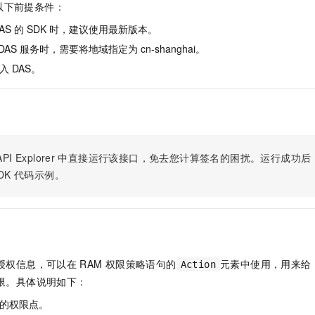
服务生态伙伴
视觉 Coding、空间感知、多模态思考等全面升级
1M上下文，专为长程任务能力而生
以下前提条件：
云工开物
企业应用
Night Plan 支持 Qwen 3.8-Max
AI 办公
NEW
Red Hat
30+ 款产品免费体验
夜间 5 折，Qwen/Meoo/TokenPlan 客户专享
AI智能应用
AS 的 SDK 时，建议使用最新版本。
科研合作
ERP
堂（旗舰版）
SUSE
 DAS 服务时，需要将地域指定为 cn-shanghai。
智能客服
AI 应用构建
大模型原生
CRM
 DAS。
2个月
自动承接线索
建站小程序
Qoder
大模型服务平台百炼-应用模版
OA 办公系统
HOT
NEW
面向真实软件
个人版上线、团队版降价；千问3.8-Max首发发尝鲜
丰富多元化的应用模版和解决方案
力提升
财税管理
模板建站
万有无界
大模型服务平台百炼-智能体
400电话
定制建站
的模型效果
灵活可视化地构建企业级 Agent
PI Explorer
中直接运行该接口，免去您计算签名的困扰。运行成功后，OpenA
方案
广告营销
模板小程序
DK
代码示例。
秒悟
人工智能平台 PAI
定制小程序
云端极速 AI 
新一代 AI 视频生成模型，深度适配广告营销等场景
AI Native 的算法工程平台，一站式完成建模、训练、推理服务部署
APP 开发
建站系统
授权信息，可以在
RAM
权限策略语句的
元素中使用，用来给
Action
AI 应用
10分钟微调：让0.6B模型媲美235B模型
多模态数据信
限。具体说明如下：
依托云原生高可用架构,实现Dify私有化部署
用1%尺寸在特定领域达到大模型90%以上效果
的权限点。