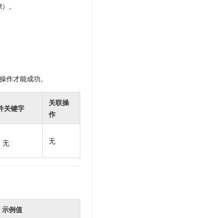
t.diy 一步搞定创意建站
构建大模型应用的安全防护体系
t）。
通过自然语言交互简化开发流程,全栈开发支持
通过阿里云安全产品对 AI 应用进行安全防护
操作才能成功。
关联操
件关键字
作
无
无
示例值