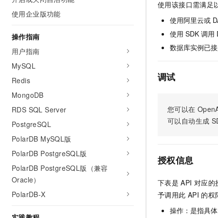
使用该接口需满足
AI 产品 免费试用
网络
安全
云开发大赛
使用企业版功能
Tableau 订阅
1亿+ 大模型 tokens 和 
使用阿里云或 D
可观测
入门学习赛
中间件
AI空中课堂在线直播课
使用 SDK 调用
操作指南
140+云产品 免费试用
大模型服务
数据库实例已接入
上云与迁云
产品新客免费试用，最长1
数据库
用户指南
生态解决方案
千问AI平台-Token Plan
MySQL
企业出海
大模型ACA认证体验
大数据计算
调试
助力企业全员 AI 认知与能
Redis
行业生态解决方案
政企业务
媒体服务
千问AI平台-模型体验
MongoDB
开发者生态解决方案
在线体验全尺寸、多种模态
您可以在
OpenA
RDS SQL Server
企业服务与云通信
AI 开发和 AI 应用解决
可以自动生成
S
Happy 系列大模型
PostgreSQL
域名与网站
PolarDB MySQL版
终端用户计算
PolarDB PostgreSQL版
授权信息
PolarDB PostgreSQL版（兼容
Serverless
大模型解决方案
Oracle）
下表是
API
对应的
开发工具
快速部署 Dify，高效搭建 
PolarDB-X
予调用此
API
的权
迁移与运维管理
操作：是指具体
实践教程