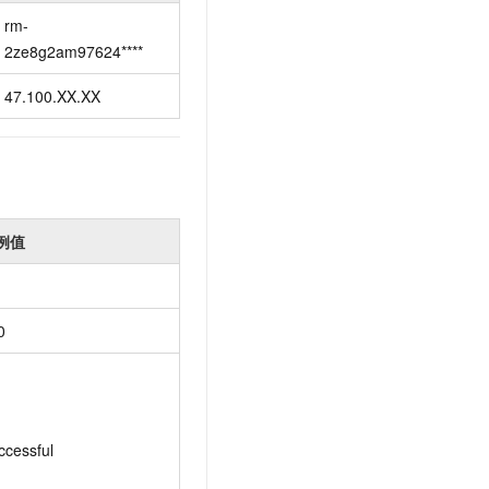
rm-
2ze8g2am97624****
47.100.XX.XX
例值
0
ccessful