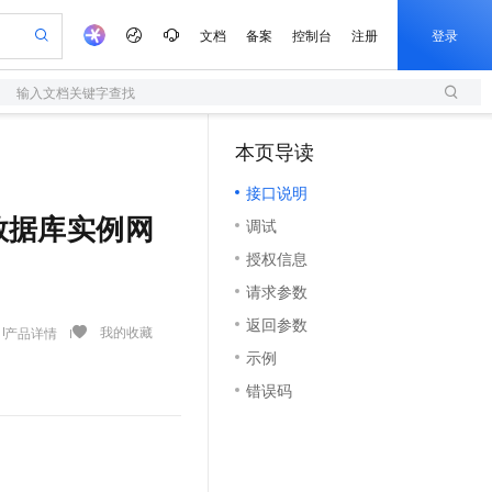
文档
备案
控制台
注册
登录
输入文档关键字查找
验
作计划
器
AI 活动
专业服务
服务伙伴合作计划
开发者社区
加入我们
服务平台百炼
阿里云 OPC 创新助力计划
本页导读
（1）
一站式生成采购清单，支持单品或批量购买
S
io：打造专属 AI 语音助手
S产品伙伴计划（繁花）
峰会
造的大模型服务与应用开发平台
轻量应用服务器
一句话生成原生可编辑精美 PPT 文稿
AI 生产力先锋
Al MaaS 服务伙伴赋能合作
域名
博文
Careers
至高可申请百万元
接口说明
性可伸缩的云计算服务
开启高性价比 AI 编程新体验
Qwen-Audio-3.0-Realtime 端到端实时语音角色扮演
输入一句话想法, 轻松生成专业的 PPT
先锋实践拓展 AI 生产力的边界
快速构建应用程序和网站，即刻迈出上云第一步
Token 补贴，五大权
计划
海大会
伙伴信用分合作计划
商标
问答
社会招聘
 获取数据库实例网
调试
益加速 OPC 成功
S
eek-V4-Pro
数字证书管理服务（原SSL证书）
一键部署幻兽帕鲁游戏服务器
飞天发布时刻
HOT
划
备案
电子书
校园招聘
授权信息
pSeek-V4-Pro
视频创作，一键激活电商全链路生产力
全托管，含MySQL、PostgreSQL、SQL Server、MariaDB多引擎
实现全站HTTPS，呈现可信的WEB访问
一键购买专属联机服务器，轻松开启游戏
所见，即是所愿
更多支持
划
公司注册
镜像站
请求参数
视频生成
语音识别与合成
专属 QwenPaw
短信服务
漫剧工坊：一站式动画创作平台
AI 实训营
HOT
合作伙伴培训与认证
返回参数
划
上云迁移
的智能体编程平台
站生成，高效打造优质广告素材
从聊天伙伴进化为能主动干活的本地数字员工
快速生产连贯的高质量长漫剧
从基础到进阶，Agent 创客手把手教你
国内短信简单易用，安全可靠，秒级触达，全球覆盖200+国家和地区。
我的收藏
产品详情
e-1.1-T2V
Qwen3-TTS-Flash
lScope
我要反馈
查询合作伙伴
示例
畅细腻的高质量视频
离线语音合成大模型，多语言方言自适应，低延迟高稳定
n Alibaba Cloud ISV 合作
代维服务
olarDB
建企业门户网站
大数据开发治理平台 DataWorks
10 分钟搭建微信、支付宝小程序
错误码
创新加速
ope
登录合作伙伴管理后台
我要建议
站，无忧落地极速上线
以可视化方式快速构建移动和 PC 门户网站
100%兼容MySQL、PostgreSQL，兼容Oracle，支持集中和分布式
高效部署网站，快速应用到小程序
Data Agent 驱动的一站式 Data+AI 开发治理平台
e-1.1-I2V
Cosyvoice-V3-Flash
安全
畅自然，细节丰富
高表现力语音合成大模型，语音克隆听感自然
我要投诉
上云场景组合购
伴
边界网络安全防护产品
漫剧创作，剧本、分镜、视频高效生成
覆盖90%+业务场景，专享组合折扣价
2V
VPN
Fun-ASR