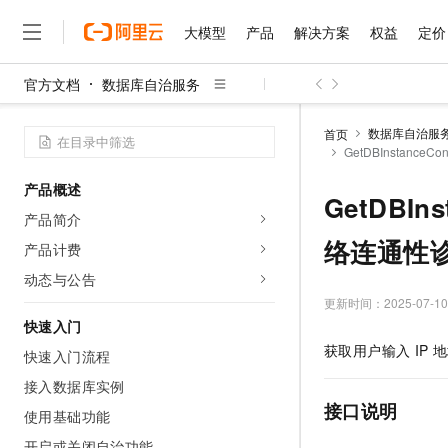
大模型
产品
解决方案
权益
定价
官方文档
数据库自治服务
大模型
产品
解决方案
权益
定价
云市场
伙伴
服务
了解阿里云
精选产品
精选解决方案
普惠上云
产品定价
精选商城
成为销售伙伴
售前咨询
为什么选择阿里云
千问AI平台
数据库自治服
首页
了解云产品的定价详情
GetDBInstance
大模型服务平台百炼
千问办公，解锁你的工作
普惠上云 官方力荐
分销伙伴
在线服务
网站建设
什么是云计算
大
大模型服务与应用平台
企业级Agent产品，直接
云服务器38元/年起，超
产品概述
咨询伙伴
多端小程序
技术领先
GetDBIn
云上成本管理
售后服务
千问大模型
Agency Agents：拥
官方推荐返现计划
大模型
产品简介
大模型
精选产品
精选解决方案
Salesforce 国际版订阅
稳定可靠
管理和优化成本
多元化、高性能、安全可靠
推荐新用户得奖励，单订单
络连通性
销售伙伴合作计划
产品计费
自助服务
友盟天域
安全合规
人工智能与机器学习
AI
文本生成
无影云电脑
HappyHorse 打造一
云工开物
动态与公告
无影生态合作计划
在线服务
观测云
分析师报告
随时随地安全接入的云上超
高校专属算力普惠，学生认
更新时间：
2025-07-10
计算
互联网应用开发
Qwen3.8-Max
HOT
Salesforce On Alibaba C
工单服务
快速入门
智能体时代全能旗舰模型
Tuya 物联网平台阿里云
研究报告与白皮书
云解析DNS
快速拥有专属 OpenClaw
Consulting Partner 合
大数据
容器
获取用户输入
IP
地
快速入门流程
免费试用
短信专区
蓝凌 OA
Qwen3.7-Plus
AI 大模型销售与服务生
接入数据库实例
现代化应用
存储
天池大赛
能看、能想、能动手的多模
云原生大数据计算服务 Max
解决方案免费试用 新老
电子合同
接口说明
使用基础功能
面向分析的企业级SaaS模
最高领取价值200元试用
安全
网络与CDN
AI 算法大赛
Qwen3-VL-Plus
畅捷通
开启或关闭自治功能