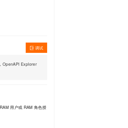
文戏情感细腻自然，动作戏激烈拳拳到肉，实现更强表演能力
支持中英文自由切换，具备更强的噪声鲁棒性
云聚AI 严选权益
SSL 证书
，一键激活高效办公新体验
精选AI产品，从模型到应用全链提效
堡垒机
AI 用量加速计划
应用
防火墙
、识别商机，让客服更高效、服务更出色。
新老同享，达量后返
千问办公
主机安全
NEW
的智能体编程平台
一站式AI生产力平台
调试
AI 应用及服务市场
伶鹊
企业级人与Agent协作平台，接入和调度多个数字员工
智能客服平台，对话机器人、对话分析、智能外呼
PI Explorer
AI 应用
大模型服务平台百炼 - 全妙
大模型
应用创作平台
多模态内容创作工具，已接入 DeepSeek
自然语言处理
数据标注
机器学习
RAM
用户或
RAM
角色授
息提取
与 AI 智能体进行实时音视频通话
从文本、图片、视频中提取结构化的属性信息
构建支持视频理解的 AI 音视频实时通话应用