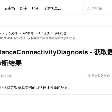
云市场
伙伴
服务
了解阿里云
AI 特惠
数据与 API
成为产品伙伴
企业增值服务
最佳实践
价格计算器
AI 场景体
基础软件
产品伙伴合
阿里云认证
市场活动
配置报价
大模型
务
开发参考
API参考
API目录
诊断报告
自助选配和估算价格
ConnectivityDiagnosis - 获取数据库实例网络连通性诊断结果
新方式
域名与网站
睿译宝，AI翻译排版一步到位
智启 AI 普惠权益
产品生态集成认证中心
企业支持计划
云上春晚
千问官方 MaaS 平台，为开发者和 Agent 而生，新用户赠送 1 亿 + tokens 额度
云服务器 EC
Qwen Aud
AI Coding
阿里云Maa
2026 阿里云
为企业打
数据集
Windows
大模型认证
模型
NEW
NEW
交付可用成果
值低价云产品抢先购
提供智能易用的域名与建站服务
上传文档即自动完成翻译和格式还原
至高享 1亿+免费 tokens，加速 Al 应用落地
安全可靠、弹
智能编程，一键
产品生态伙伴
专家技术服务
云上奥运之旅
弹性计算合作
阿里云中企出
手机三要素
宝塔 Linux
全部认证
stanceConnectivityDiagnosis -
价格优势
有专属领域专家
对象存储 OSS
GLM-5.2：长任务时代开源旗舰模型
阿里云 OPC 创新助力计划
云数据库 RD
即刻拥有 DeepS
AI 电商营销
产品生态伙伴工作台
企业增值服务台
云栖战略参考
云存储合作计
云栖大会
身份实名认证
CentOS
训练营
推动算力普惠，释放技术红利
的大模型服务
最高返9万
多领域专家智能体,一键组建 AI 虚拟交付团队
至高百万元 Token 补贴，加速一人公司成长
稳定、安全、高性价比、高性能的云存储服务
真正可用的 1M 上下文,一次完成代码全链路开发
轻松解锁专属 Dee
从图文生成到
诊断结果
云上的中国
数据库合作计
活动全景
短信
Docker
图片和
站式影视创作平台
人工智能平台 PAI
Hermes Agent，打造自进化智能体
Token Plan 模型订阅计划
Qoder
5 分钟轻松部署
AI 广告创作
企业成长
大模型
NEW
信息公告
看见新力量
云网络合作计
OCR 文字识别
JAVA
级电脑
证享300元代金券
可视化编排打通从文字构思到成片全链路闭环
一站式AI开发、训练和推理服务
自主进化，持久记忆，越用越聪明
Qwen3.8-Max 首发尝鲜，限时加量 10 倍，夜间低至2折
面向真实软件
图文、视频一
复制 MD 格式
 10:09:01
Kimi-K3
HappyHors
NEW
魔搭 Mode
loud
服务实践
官网公告
Kimi 最新旗舰模型，长程编程与推理利器
让文字生成流
金融模力时刻
Salesforce O
版
发票查验
全能环境
Qoder CN
Claude Code + GStack 打造工程团队
千问办公，限时限量积分加倍
云原生数据库 P
低代码高效构
AI 建站
NEW
作计划
址到指定数据库实例的网络连通性诊断结果。
计划
创新中心
魔搭 ModelSc
健康状态
让AI从“聊天伙伴”进化为能干活的“数字员工”
覆盖公网/内网、递归/权威、移动APP等全场景解析服务
安装技能 GStack，拥有专属 AI 工程团队
你的AI工作搭子，覆盖日常办公高频场景
基于千问大模型等，支持代码智能生成、研发智能问答
0 代码专业建
客户案例
天气预报查询
操作系统
Deepseek-v4-pro
HappyHors
态合作计划
态智能体模型
旗舰 MoE 大模型，百万上下文与顶尖推理能力
图生视频，流
Compute
同享
容器服务 Kubernetes 版 ACK
万小智 AI 建站低至 15元/月
云防火墙
AI 短剧/漫剧
快递物流查询
WordPress
成为服务伙
高校合作
式云数据仓库
点，立即开启云上创新
提供一站式管理容器应用的 K8s 服务
送.CN域名，送备案服务码
云原生的云上
AI助力短剧
GLM-5.2
Wan2.7-T
Ubuntu