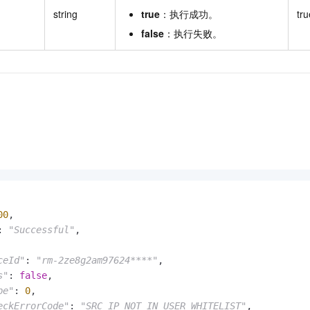
string
true
：执行成功。
tru
false
：执行失败。
00
,

: 
"Successful"
,

ceId"
: 
"rm-2ze8g2am97624****"
,

s"
: 
false
,

pe"
: 
0
,

eckErrorCode"
: 
"SRC_IP_NOT_IN_USER_WHITELIST"
,
