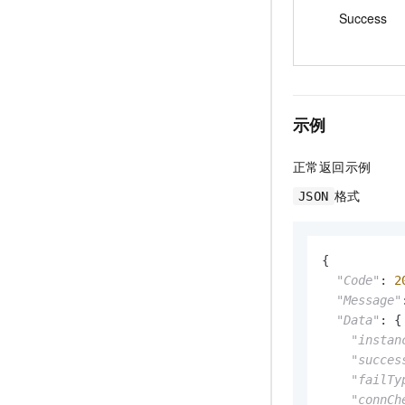
Success
示例
正常返回示例
格式
JSON
{

"Code"
: 
2
"Message"
"Data"
: {

"instan
"succes
"failTy
"connCh