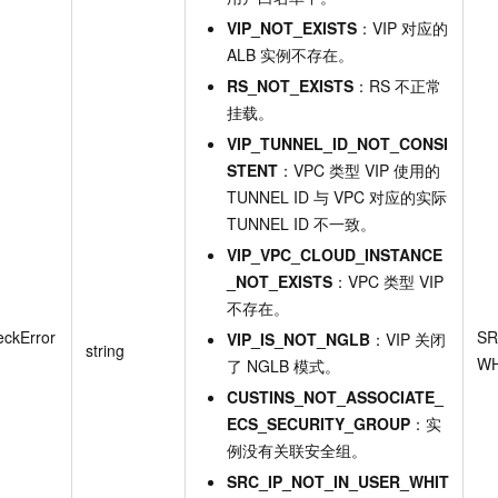
VIP_NOT_EXISTS
：VIP 对应的
ALB 实例不存在。
RS_NOT_EXISTS
：RS 不正常
挂载。
VIP_TUNNEL_ID_NOT_CONSI
STENT
：VPC 类型 VIP 使用的
TUNNEL ID 与 VPC 对应的实际
TUNNEL ID 不一致。
VIP_VPC_CLOUD_INSTANCE
_NOT_EXISTS
：VPC 类型 VIP
不存在。
ckError
SR
VIP_IS_NOT_NGLB
：VIP 关闭
string
WH
了 NGLB 模式。
CUSTINS_NOT_ASSOCIATE_
ECS_SECURITY_GROUP
：实
例没有关联安全组。
SRC_IP_NOT_IN_USER_WHIT