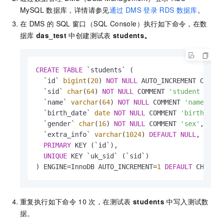
MySQL
数据库，详情请参见
通过
DMS
登录
RDS
数据库
。
在
DMS
的
SQL
窗口（SQL Console）执行如下命令，在数
据库
das_test
中创建测试表
students。
CREATE
TABLE
 `students` (

  `id` 
bigint
(
20
) 
NOT
NULL
 AUTO_INCREMENT COMM
  `sid` 
char
(
64
) 
NOT
NULL
 COMMENT 
'student id'
,
  `name` 
varchar
(
64
) 
NOT
NULL
 COMMENT 
'name'
,

  `birth_date` 
date
NOT
NULL
 COMMENT 
'birth da
  `gender` 
char
(
16
) 
NOT
NULL
 COMMENT 
'sex'
,

  `extra_info` 
varchar
(
1024
) 
DEFAULT
NULL
,

PRIMARY
 KEY (`id`),

UNIQUE
 KEY `uk_sid` (`sid`)

) ENGINE
=
InnoDB AUTO_INCREMENT
=
1
DEFAULT
 CHARS
重复执行如下命令
10
次，在测试表
students
中写入测试数
据。