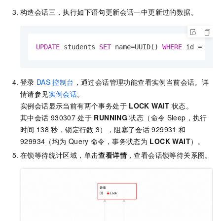
构造会话三，执行如下语句更新会话一中更新过的数据。
UPDATE
 students 
SET
 name
=
UUID() 
WHERE
 id 
=
2
;
登录
DAS
控制台
，通过会话管理功能查看实例当前会话。详
情请参见
实例会话
。
实例会话显示当前有两个事务处于
LOCK WAIT
状态。
其中会话
930307
处于
RUNNING
状态（命令
Sleep，执行
时间
138
秒，锁定行数
3），阻塞了会话
929931
和
929934（均为
Query
命令，事务状态为
LOCK WAIT
）。
在锁等待统计区域，单击
查看详情
，查看会话锁等待关系图。