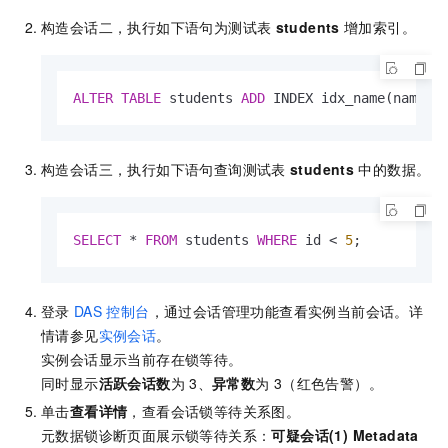
构造会话二，执行如下语句为测试表
students
增加索引。
ALTER
TABLE
 students 
ADD
 INDEX idx_name(name);
构造会话三，执行如下语句查询测试表
students
中的数据。
SELECT
*
FROM
 students 
WHERE
 id 
<
5
;
登录
DAS
控制台
，通过会话管理功能查看实例当前会话。详
情请参见
实例会话
。
实例会话显示当前存在锁等待。
同时显示
活跃会话数
为
3、
异常数
为
3（红色告警）。
单击
查看详情
，查看会话锁等待关系图。
元数据锁诊断页面展示锁等待关系：
可疑会话(1) Metadata