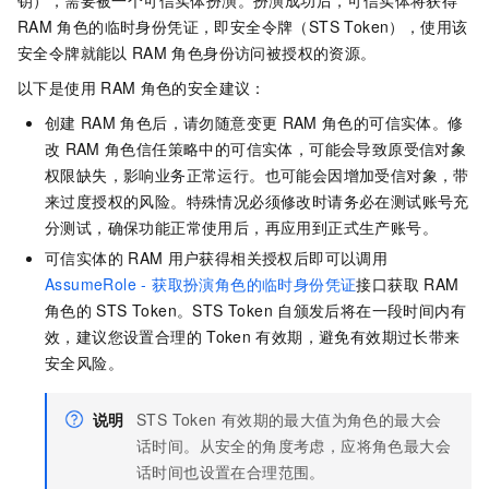
RAM
角色的临时身份凭证，即安全令牌（STS Token），使用该
安全令牌就能以
RAM
角色身份访问被授权的资源。
以下是使用
RAM
角色的安全建议：
创建
RAM
角色后，请勿随意变更
RAM
角色的可信实体。修
改
RAM
角色信任策略中的可信实体，可能会导致原受信对象
权限缺失，影响业务正常运行。也可能会因增加受信对象，带
来过度授权的风险。特殊情况必须修改时请务必在测试账号充
分测试，确保功能正常使用后，再应用到正式生产账号。
可信实体的
RAM
用户获得相关授权后即可以调用
AssumeRole - 获取扮演角色的临时身份凭证
接口获取
RAM
角色的
STS Token。STS Token
自颁发后将在一段时间内有
效，建议您设置合理的
Token
有效期，避免有效期过长带来
安全风险。
说明
STS Token
有效期的最大值为角色的最大会
话时间。从安全的角度考虑，应将角色最大会
话时间也设置在合理范围。