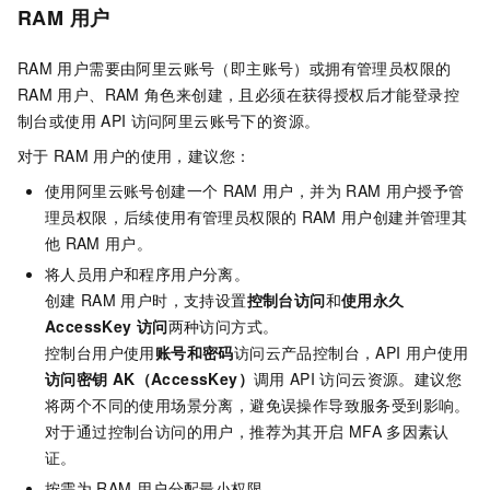
RAM
用户
RAM
用户需要由阿里云账号（即主账号）或拥有管理员权限的
RAM
用户、RAM
角色来创建，且必须在获得授权后才能登录控
制台或使用
API
访问阿里云账号下的资源。
对于
RAM
用户的使用，建议您：
使用阿里云账号创建一个
RAM
用户，并为
RAM
用户授予管
理员权限，后续使用有管理员权限的
RAM
用户创建并管理其
他
RAM
用户。
将人员用户和程序用户分离。
创建
RAM
用户时，支持设置
控制台访问
和
使用永久
AccessKey
访问
两种访问方式。
控制台用户使用
账号和密码
访问云产品控制台，API
用户使用
访问密钥
AK（AccessKey）
调用
API
访问云资源。建议您
将两个不同的使用场景分离，避免误操作导致服务受到影响。
对于通过控制台访问的用户，推荐为其开启
MFA
多因素认
证。
按需为
RAM
用户分配最小权限。