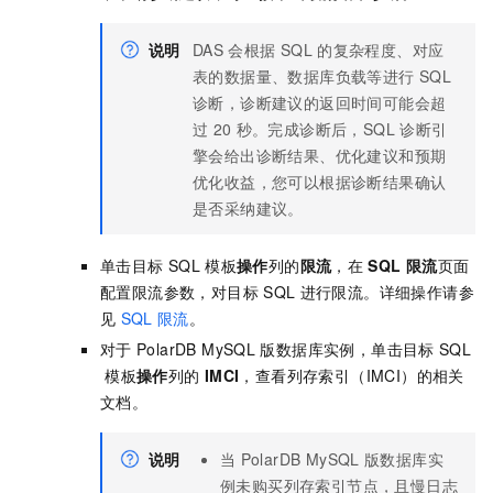
说明
DAS
会根据
SQL
的复杂程度、对应
表的数据量、数据库负载等进行
SQL
诊断，诊断建议的返回时间可能会超
过
20
秒。完成诊断后，SQL
诊断引
擎会给出诊断结果、优化建议和预期
优化收益，您可以根据诊断结果确认
是否采纳建议。
单击目标
SQL
模板
操作
列的
限流
，在
SQL
限流
页面
配置限流参数，对目标
SQL
进行限流。详细操作请参
见
SQL
限流
。
对于
PolarDB MySQL
版
数据库实例，单击目标
SQL
模板
操作
列的
IMCI
，查看列存索引（IMCI）的相关
文档。
说明
当
PolarDB MySQL
版
数据库实
例未购买列存索引节点，且慢日志