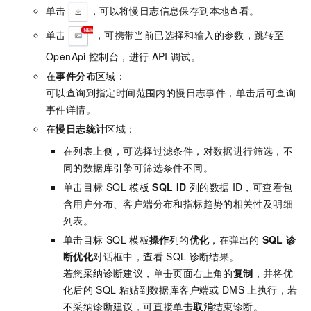
单击
，可以将慢日志信息保存到本地查看。
单击
，可携带当前已选择和输入的参数，跳转至
OpenApi
控制台，进行
API
调试。
在
事件分布
区域：
可以查询到指定时间范围内的慢日志事件，单击后可查询
事件详情。
在
慢日志统计
区域：
在列表上侧，可选择过滤条件，对数据进行筛选，不
同的数据库引擎可筛选条件不同。
单击目标
SQL
模板
SQL ID
列的数据
ID，可查看包
含用户分布、客户端分布和指标趋势的相关性及明细
列表。
单击目标
SQL
模板
操作
列的
优化
，在弹出的
SQL
诊
断优化
对话框中，查看
SQL
诊断结果。
若您采纳诊断建议，单击页面右上角的
复制
，并将优
化后的
SQL
粘贴到数据库客户端或
DMS
上执行，若
不采纳诊断建议，可直接单击
取消
结束诊断。