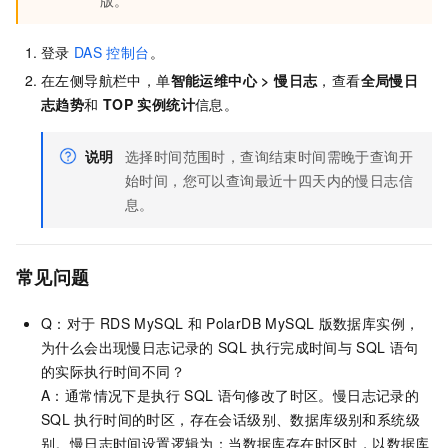
版
。
登录
DAS
控制台
。
在左侧导航栏中，单
智能运维中心
>
慢日志
，查看
全局慢日
志趋势
和
TOP 实例统计
信息。
说明
选择时间范围时，查询结束时间需晚于查询开
始时间，您可以查询最近十四天内的慢日志信
息。
常见问题
Q：对于
RDS MySQL
和
PolarDB MySQL
版
数据库实例，
为什么会出现慢日志记录的
SQL
执行完成时间与
SQL
语句
的实际执行时间不同？
A：通常情况下是执行
SQL
语句修改了时区。慢日志记录的
SQL
执行时间的时区，存在会话级别、数据库级别和系统级
别。慢日志时间设置逻辑为：当数据库存在时区时，以数据库