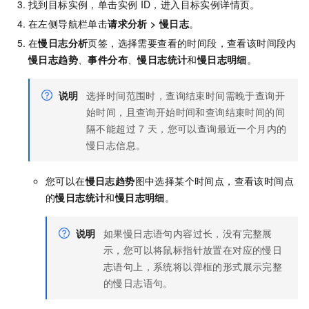
找到目标实例，单击实例
ID，进入目标实例详情页。
在左侧导航栏单击
请求分析
>
慢日志
。
在
慢日志分析
页签，选择需要查看的时间段，查看该时间段内
慢日志趋势
、
事件分布
、
慢日志统计
和
慢日志明细
。
说明
选择时间范围时，查询结束时间需晚于查询开
始时间，且查询开始时间和查询结束时间的间
隔不能超过
7
天，您可以查询最近一个月内的
慢日志信息。
您可以在
慢日志趋势
图中选择某个时间点，查看该时间点
的
慢日志统计
和
慢日志明细
。
说明
如果慢日志语句内容过长，没有完整展
示，您可以将鼠标指针放置在对应的慢日
志语句上，系统将以弹框的形式展示完整
的慢日志语句。