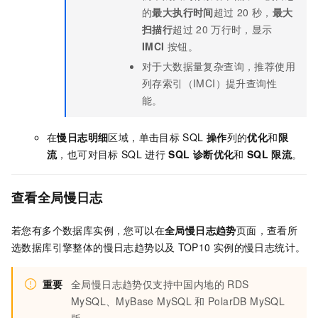
的
最大执行时间
超过
20
秒，
最大
扫描行
超过
20
万行时，显示
IMCI
按钮。
对于大数据量复杂查询，推荐使用
列存索引（IMCI）提升查询性
能。
在
慢日志明细
区域，单击目标
SQL
操作
列的
优化
和
限
流
，也可对目标
SQL
进行
SQL
诊断优化
和
SQL
限流
。
查看全局慢日志
若您有多个数据库实例，您可以在
全局慢日志趋势
页面，查看所
选数据库引擎整体的慢日志趋势以及
TOP10
实例的慢日志统计。
重要
全局慢日志趋势仅支持中国内地的
RDS
MySQL
、
MyBase MySQL
和
PolarDB MySQL