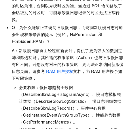
的时区为准，否则以系统时区为准。当通过
SQL
语句修改了
会话级别的时区时，可能导致慢日志记录的时区无法正常转
换。
Q：为什么能够正常访问旧版慢日志，而访问新版慢日志时却
会出现权限错误的提示（例如，NoPermission
和
Forbidden.RAM）？
A：新版慢日志页面经过重新设计，提供了更为强大的数据过
滤和筛选功能，其所需的权限策略（Action）也与旧版慢日志
有所不同。若您没有对应的权限策略，则无法正常访问新版慢
日志页面。请参考
RAM
用户授权
文档，为
RAM
用户授予如
下权限策略：
必要权限：慢日志趋势图数据
（DescribeSlowLogHistogramAsync）、慢日志模板统
计数据（DescribeSlowLogStatistic）、慢日志明细数据
（DescribeSlowLogRecords）、事件中心数据
（GetInstanceEventWithGroupType）、性能趋势数据
（GetPerformanceMetrics）。