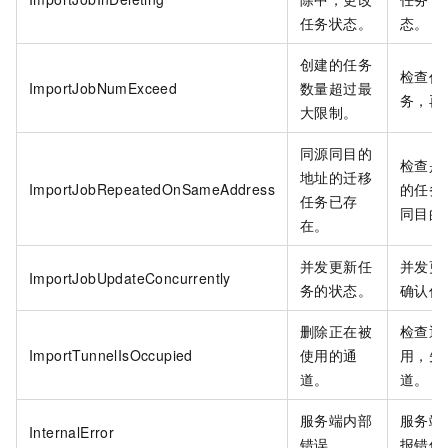
任务状态。
态。
创建的任务
检查任
ImportJobNumExceed
数量超过最
务，再
大限制。
同源同目的
检查是
地址的迁移
ImportJobRepeatedOnSameAddress
的任务
任务已存
同目的
在。
并发更新任
并发更
ImportJobUpdateConcurrently
务的状态。
确认任
删除正在被
检查通
ImportTunnelIsOccupied
使用的通
用，先
道。
道。
服务端内部
服务端
InternalError
错误。
报错信