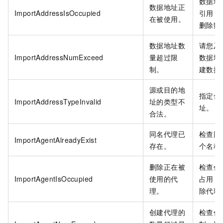
数据地
数据地址正
ImportAddressIsOccupied
引用，
在被使用。
删除数
数据地址数
请您及
ImportAddressNumExceed
量超过限
数据地
制。
建数据
源或目的地
指定合
ImportAddressTypeInvalid
址的类型不
址。
合法。
同名代理已
检查同
ImportAgentAlreadyExist
存在。
个名称
删除正在被
检查代
ImportAgentIsOccupied
使用的代
占用，
理。
除代理
创建代理的
检查代