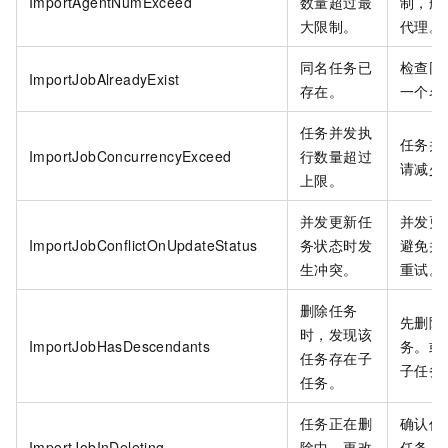
ImportAgentNumExceed
数量超过最
制，删
大限制。
代理。
同名任务已
检查同
ImportJobAlreadyExist
存在。
一个名
任务并发执
任务并
ImportJobConcurrencyExceed
行数量超过
请减少
上限。
并发更新任
并发更
ImportJobConflictOnUpdateStatus
务状态时发
避免并
生冲突。
重试。
删除任务
先删除
时，发现该
ImportJobHasDescendants
务。或
任务存在子
子任务
任务。
任务正在删
确认任
ImportJobInDeleting
除中，更改
任务，