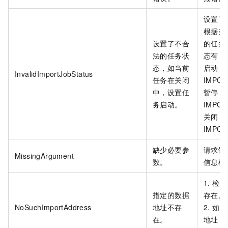
设置了
根据当
设置了不合
的任务
法的任务状
态有：
态，如当前
启动：
InvalidImportJobStatus
任务在关闭
IMPOR
中，设置任
暂停：
务启动。
IMPOR
关闭：
IMPOR
缺少必要参
请求缺
MissingArgument
数。
信息检
1. 
指定的数据
存在。
NoSuchImportAddress
地址不存
2. 
在。
地址，