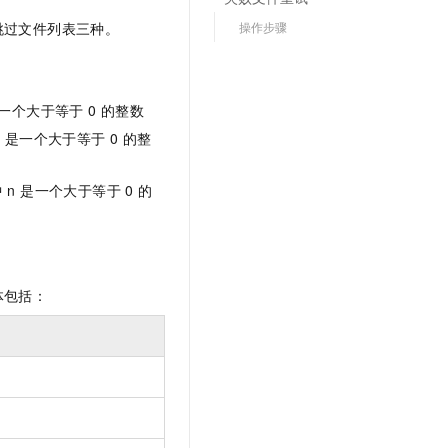
文戏情感细腻自然，动作戏激烈拳拳到肉，实现更强表演能力
支持中英文自由切换，具备更强的噪声鲁棒性
云聚AI 严选权益
SSL 证书
跳过文件列表三种。
操作步骤
，一键激活高效办公新体验
精选AI产品，从模型到应用全链提效
堡垒机
AI 用量加速计划
应用
防火墙
、识别商机，让客服更高效、服务更出色。
新老同享，达量后返
n 是一个大于等于 0 的整数
千问办公
主机安全
NEW
 n 是一个大于等于 0 的整
的智能体编程平台
一站式AI生产力平台
AI 应用及服务市场
其中 n 是一个大于等于 0 的
伶鹊
企业级人与Agent协作平台，接入和调度多个数字员工
智能客服平台，对话机器人、对话分析、智能外呼
AI 应用
大模型服务平台百炼 - 全妙
大模型
应用创作平台
多模态内容创作工具，已接入 DeepSeek
体包括：
自然语言处理
数据标注
机器学习
息提取
与 AI 智能体进行实时音视频通话
从文本、图片、视频中提取结构化的属性信息
构建支持视频理解的 AI 音视频实时通话应用