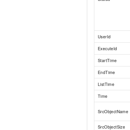
UserId
ExecuteId
StartTime
EndTime
ListTime
Time
SrcObjectName
SrcObjectSize