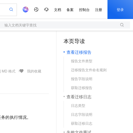
文档
备案
控制台
注册
登录
输入文档关键字查找
验
作计划
器
AI 活动
专业服务
服务伙伴合作计划
开发者社区
加入我们
服务平台百炼
阿里云 OPC 创新助力计划
本页导读
（1）
一站式生成采购清单，支持单品或批量购买
S
io：打造专属 AI 语音助手
S产品伙伴计划（繁花）
峰会
造的大模型服务与应用开发平台
轻量应用服务器
一句话生成原生可编辑精美 PPT 文稿
AI 生产力先锋
Al MaaS 服务伙伴赋能合作
域名
博文
Careers
至高可申请百万元
查看迁移报告
性可伸缩的云计算服务
开启高性价比 AI 编程新体验
Qwen-Audio-3.0-Realtime 端到端实时语音角色扮演
输入一句话想法, 轻松生成专业的 PPT
先锋实践拓展 AI 生产力的边界
快速构建应用程序和网站，即刻迈出上云第一步
Token 补贴，五大权
计划
海大会
伙伴信用分合作计划
商标
问答
社会招聘
报告文件类型
益加速 OPC 成功
S
eek-V4-Pro
数字证书管理服务（原SSL证书）
一键部署幻兽帕鲁游戏服务器
飞天发布时刻
HOT
划
备案
电子书
校园招聘
迁移报告文件命名规则
pSeek-V4-Pro
视频创作，一键激活电商全链路生产力
全托管，含MySQL、PostgreSQL、SQL Server、MariaDB多引擎
实现全站HTTPS，呈现可信的WEB访问
一键购买专属联机服务器，轻松开启游戏
所见，即是所愿
 MD 格式
我的收藏
更多支持
划
公司注册
镜像站
报告字段说明
视频生成
语音识别与合成
专属 QwenPaw
短信服务
漫剧工坊：一站式动画创作平台
AI 实训营
HOT
合作伙伴培训与认证
获取迁移报告
划
上云迁移
的智能体编程平台
站生成，高效打造优质广告素材
从聊天伙伴进化为能主动干活的本地数字员工
快速生产连贯的高质量长漫剧
从基础到进阶，Agent 创客手把手教你
国内短信简单易用，安全可靠，秒级触达，全球覆盖200+国家和地区。
e-1.1-T2V
Qwen3-TTS-Flash
lScope
我要反馈
查询合作伙伴
查看迁移日志
畅细腻的高质量视频
离线语音合成大模型，多语言方言自适应，低延迟高稳定
n Alibaba Cloud ISV 合作
代维服务
olarDB
建企业门户网站
大数据开发治理平台 DataWorks
10 分钟搭建微信、支付宝小程序
日志类型
创新加速
ope
登录合作伙伴管理后台
我要建议
站，无忧落地极速上线
以可视化方式快速构建移动和 PC 门户网站
100%兼容MySQL、PostgreSQL，兼容Oracle，支持集中和分布式
高效部署网站，快速应用到小程序
Data Agent 驱动的一站式 Data+AI 开发治理平台
e-1.1-I2V
Cosyvoice-V3-Flash
日志字段说明
安全
任务的执行情况。
畅自然，细节丰富
高表现力语音合成大模型，语音克隆听感自然
我要投诉
上云场景组合购
伴
获取迁移日志
边界网络安全防护产品
漫剧创作，剧本、分镜、视频高效生成
覆盖90%+业务场景，专享组合折扣价
2V
VPN
Fun-ASR
失败文件重试