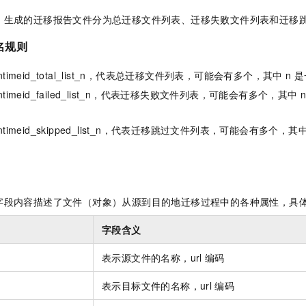
服务生态伙伴
视觉 Coding、空间感知、多模态思考等全面升级
1M上下文，专为长程任务能力而生
云工开物
企业应用
Night Plan 支持 Qwen 3.8-Max
AI 办公
NEW
，生成的迁移报告文件分为总迁移文件列表、迁移失败文件列表和迁移
Red Hat
30+ 款产品免费体验
夜间 5 折，Qwen/Meoo/TokenPlan 客户专享
AI智能应用
科研合作
ERP
名规则
堂（旗舰版）
SUSE
智能客服
AI 应用构建
大模型原生
CRM
2个月
自动承接线索
@runtimeid_total_list_n，代表总迁移文件列表，可能会有多个，其中 
建站小程序
Qoder
大模型服务平台百炼-应用模版
OA 办公系统
HOT
NEW
@runtimeid_failed_list_n，代表迁移失败文件列表，可能会有多个，其中
面向真实软件
个人版上线、团队版降价；千问3.8-Max首发发尝鲜
丰富多元化的应用模版和解决方案
力提升
财税管理
模板建站
@runtimeid_skipped_list_n，代表迁移跳过文件列表，可能会有多个，
万有无界
大模型服务平台百炼-智能体
400电话
定制建站
的模型效果
灵活可视化地构建企业级 Agent
方案
广告营销
模板小程序
秒悟
人工智能平台 PAI
定制小程序
云端极速 AI 
新一代 AI 视频生成模型，深度适配广告营销等场景
AI Native 的算法工程平台，一站式完成建模、训练、推理服务部署
字段内容描述了文件（对象）从源到目的地迁移过程中的各种属性，具
APP 开发
字段含义
建站系统
表示源文件的名称，url
编码
AI 应用
10分钟微调：让0.6B模型媲美235B模型
多模态数据信
表示目标文件的名称，url
编码
依托云原生高可用架构,实现Dify私有化部署
用1%尺寸在特定领域达到大模型90%以上效果