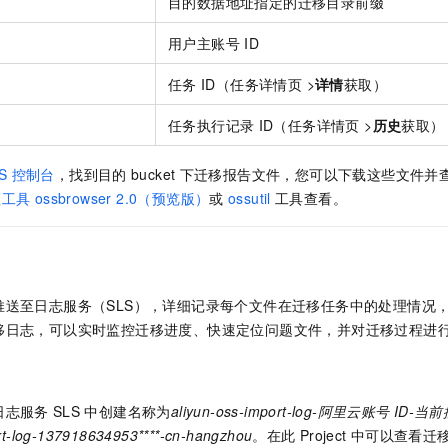
目的数据地址指定的迁移目录前缀
用户主账号
ID
任务
ID（任务详情页 >
详情
获取）
任务执行记录
ID（任务详情页 >
历史
获取）
S
控制台
，找到目的
bucket
下迁移报告文件，您可以下载这些文件并
理工具
ossbrowser 2.0（预览版）
或
ossutil
工具查看。
推送至日志服务（SLS），详细记录每个文件在迁移任务中的处理情况
移日志，可以实时监控迁移进度、快速定位问题文件，并对迁移过程进
日志服务
SLS
中创建名称为
aliyun-oss-import-log-阿里云账号
ID-当
rt-log-137918634953****-cn-hangzhou
。在此
Project
中可以查看迁