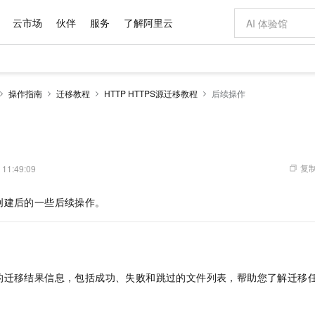
云市场
伙伴
服务
了解阿里云
AI 特惠
数据与 API
成为产品伙伴
企业增值服务
最佳实践
价格计算器
AI 场景体
基础软件
产品伙伴合
阿里云认证
市场活动
配置报价
大模型
操作指南
迁移教程
HTTP HTTPS源迁移教程
后续操作
自助选配和估算价格
新方式
域名与网站
睿译宝，AI翻译排版一步到位
智启 AI 普惠权益
产品生态集成认证中心
企业支持计划
云上春晚
千问官方 MaaS 平台，为开发者和 Agent 而生，新用户赠送 1 亿 + tokens 额度
云服务器 EC
Qwen Aud
AI Coding
阿里云Maa
2026 阿里云
为企业打
数据集
Windows
大模型认证
模型
NEW
NEW
交付可用成果
值低价云产品抢先购
提供智能易用的域名与建站服务
上传文档即自动完成翻译和格式还原
至高享 1亿+免费 tokens，加速 Al 应用落地
安全可靠、弹
智能编程，一键
产品生态伙伴
专家技术服务
云上奥运之旅
弹性计算合作
阿里云中企出
手机三要素
宝塔 Linux
全部认证
价格优势
有专属领域专家
对象存储 OSS
GLM-5.2：长任务时代开源旗舰模型
阿里云 OPC 创新助力计划
云数据库 RD
即刻拥有 DeepS
AI 电商营销
产品生态伙伴工作台
企业增值服务台
云栖战略参考
云存储合作计
云栖大会
身份实名认证
CentOS
训练营
推动算力普惠，释放技术红利
的大模型服务
最高返9万
多领域专家智能体,一键组建 AI 虚拟交付团队
至高百万元 Token 补贴，加速一人公司成长
稳定、安全、高性价比、高性能的云存储服务
真正可用的 1M 上下文,一次完成代码全链路开发
轻松解锁专属 Dee
从图文生成到
复制
 11:49:09
云上的中国
数据库合作计
活动全景
短信
Docker
图片和
站式影视创作平台
人工智能平台 PAI
Hermes Agent，打造自进化智能体
Token Plan 模型订阅计划
Qoder
5 分钟轻松部署
AI 广告创作
企业成长
大模型
NEW
信息公告
创建后的一些后续操作。
看见新力量
云网络合作计
OCR 文字识别
JAVA
级电脑
证享300元代金券
可视化编排打通从文字构思到成片全链路闭环
一站式AI开发、训练和推理服务
自主进化，持久记忆，越用越聪明
Qwen3.8-Max 首发尝鲜，限时加量 10 倍，夜间低至2折
面向真实软件
图文、视频一
Kimi-K3
HappyHors
NEW
魔搭 Mode
loud
服务实践
官网公告
Kimi 最新旗舰模型，长程编程与推理利器
让文字生成流
金融模力时刻
Salesforce O
版
发票查验
全能环境
Qoder CN
Claude Code + GStack 打造工程团队
千问办公，限时限量积分加倍
云原生数据库 P
低代码高效构
AI 建站
NEW
作计划
计划
创新中心
魔搭 ModelSc
健康状态
让AI从“聊天伙伴”进化为能干活的“数字员工”
覆盖公网/内网、递归/权威、移动APP等全场景解析服务
安装技能 GStack，拥有专属 AI 工程团队
你的AI工作搭子，覆盖日常办公高频场景
基于千问大模型等，支持代码智能生成、研发智能问答
0 代码专业建
客户案例
天气预报查询
操作系统
Deepseek-v4-pro
HappyHors
态合作计划
的迁移结果信息，包括成功、失败和跳过的文件列表，帮助您了解迁移
态智能体模型
旗舰 MoE 大模型，百万上下文与顶尖推理能力
图生视频，流
Compute
同享
容器服务 Kubernetes 版 ACK
万小智 AI 建站低至 15元/月
云防火墙
AI 短剧/漫剧
快递物流查询
WordPress
成为服务伙
高校合作
式云数据仓库
点，立即开启云上创新
提供一站式管理容器应用的 K8s 服务
送.CN域名，送备案服务码
云原生的云上
AI助力短剧
GLM-5.2
Wan2.7-T
Ubuntu