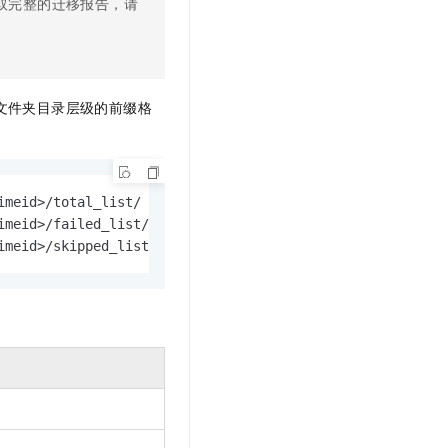
取完整的迁移报告，请
文件夹目录层级的前缀格
meid>/total_list/

meid>/failed_list/

imeid>/skipped_list/