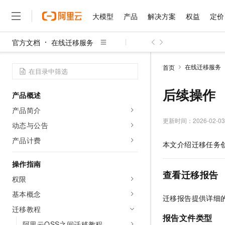
大模型
产品
解决方案
权益
定价
官方文档
在线迁移服务
大模型
产品
解决方案
权益
定价
云市场
伙伴
服务
了解阿里云
精选产品
精选解决方案
普惠上云
产品定价
精选商城
成为销售伙伴
售前咨询
为什么选择阿里云
千问AI平台
在线迁移服务
首页
了解云产品的定价详情
大模型服务平台百炼
千问办公，解锁你的工作
普惠上云 官方力荐
分销伙伴
在线服务
网站建设
什么是云计算
大
大模型服务与应用平台
企业级Agent产品，直接
云服务器38元/年起，超
后续操作
产品概述
咨询伙伴
多端小程序
技术领先
云上成本管理
售后服务
千问大模型
Agency Agents：拥
官方推荐返现计划
大模型
产品简介
大模型
精选产品
精选解决方案
Salesforce 国际版订阅
稳定可靠
管理和优化成本
多元化、高性能、安全可靠
推荐新用户得奖励，单订单
更新时间：
2026-02-03
销售伙伴合作计划
动态与公告
自助服务
友盟天域
安全合规
人工智能与机器学习
AI
文本生成
无影云电脑
HappyHorse 打造一
云工开物
产品计费
本文介绍迁移任务
无影生态合作计划
在线服务
观测云
分析师报告
随时随地安全接入的云上超
高校专属算力普惠，学生认
计算
互联网应用开发
Qwen3.8-Max
HOT
Salesforce On Alibaba C
工单服务
操作指南
智能体时代全能旗舰模型
Tuya 物联网平台阿里云
研究报告与白皮书
云解析DNS
快速拥有专属 OpenClaw
Consulting Partner 合
查看迁移报告
大数据
容器
权限
免费试用
短信专区
蓝凌 OA
Qwen3.7-Plus
AI 大模型销售与服务生
基本概念
现代化应用
存储
天池大赛
迁移报告提供详细
能看、能想、能动手的多模
云原生大数据计算服务 Max
解决方案免费试用 新老
电子合同
迁移教程
面向分析的企业级SaaS模
最高领取价值200元试用
安全
网络与CDN
报告文件类型
AI 算法大赛
Qwen3-VL-Plus
畅捷通
阿里云OSS之间迁移教程