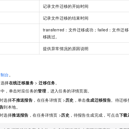
记录文件迁移的开始时间
记录文件迁移的结束时间
transferred：文件迁移成功；failed：文件迁
移跳过。
提供异常情况的原因说明
控制台
。
，选择
在线迁移服务
>
迁移任务
。
表中，单击对应任务的
管理
，进入任务的详情页面。
时选择
不推送报告
，在任务详情页 >
历史
，单击
生成迁移报告
。待迁移
告
到本地。
时选择
推送报告
，在任务详情页 >
历史
，待报告生成完成，可点击
下载