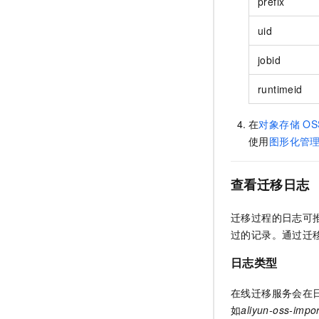
prefix
uid
jobid
runtimeid
在
对象存储
OS
使用
图形化管
查看迁移日志
迁移过程的日志可
过的记录。通过迁
日志类型
在线迁移服务会在
如
aliyun-oss-impo