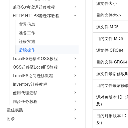
10 分钟在聊天系统中增加
源文件大小
专有云
兼容S3协议源迁移教程
目的文件大小
HTTP HTTPS源迁移教程
背景信息
源文件
MD5
准备工作
目的文件
MD5
迁移实施
后续操作
源文件
CRC64
LocalFS迁移至OSS教程
目的文件
CRC64
OSS迁移至LocalFS教程
源文件最后修改
LocalFS之间迁移教程
Inventory迁移教程
目的文件最后修
使用代理迁移
源对象版本
ID
同步任务教程
及）
最佳实践
目的对象版本
I
附录
及）