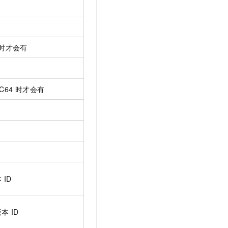
t.diy 一步搞定创意建站
构建大模型应用的安全防护体系
通过自然语言交互简化开发流程,全栈开发支持
通过阿里云安全产品对 AI 应用进行安全防护
时才会有
C64
时才会有
本
ID
版本
ID