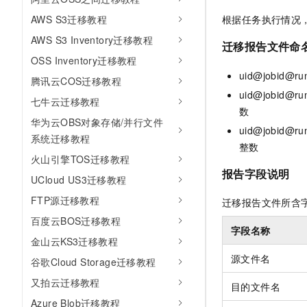
AI 产品 免费试用
网络
安全
云开发大赛
根据任务执行情况
AWS S3迁移教程
Tableau 订阅
1亿+ 大模型 tokens 和 
AWS S3 Inventory迁移教程
可观测
入门学习赛
中间件
迁移报告文件命
AI空中课堂在线直播课
140+云产品 免费试用
大模型服务
OSS Inventory迁移教程
上云与迁云
产品新客免费试用，最长1
数据库
uid@jobid
腾讯云COS迁移教程
生态解决方案
千问AI平台-Token Plan
uid@jobid
企业出海
大模型ACA认证体验
大数据计算
七牛云迁移教程
数
助力企业全员 AI 认知与能
行业生态解决方案
华为云OBS对象存储/并行文件
政企业务
媒体服务
uid@jobid
千问AI平台-模型体验
系统迁移教程
开发者生态解决方案
整数
在线体验全尺寸、多种模态
企业服务与云通信
火山引擎TOS迁移教程
AI 开发和 AI 应用解决
报告字段说明
Happy 系列大模型
UCloud US3迁移教程
域名与网站
FTP源迁移教程
迁移报告文件所含
终端用户计算
百度云BOS迁移教程
字段名称
Serverless
金山云KS3迁移教程
大模型解决方案
源文件名
谷歌Cloud Storage迁移教程
开发工具
快速部署 Dify，高效搭建 
又拍云迁移教程
目的文件名
迁移与运维管理
Azure Blob迁移教程