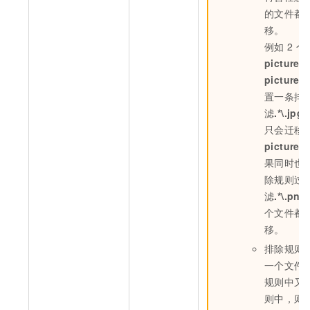
的文件都
移。
例如
2
个
picture.j
picture.
置一条排
滤
.*\.jpg$
只会迁移
picture.
果同时也
除规则过
滤
.*\.png
个文件都
移。
排除规则
一个文件
规则中又
则中，则