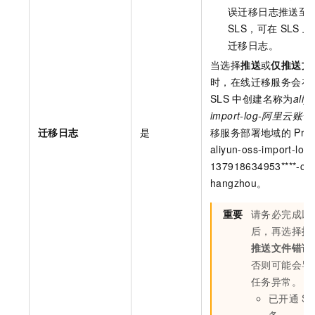
误迁移日志推送至
SLS，可在
SLS
上
迁移日志。
当选择
推送
或
仅推送文
时，在线迁移服务会在
SLS
中创建名称为
aliy
import-log-阿里云账号
迁移日志
是
移服务部署地域的
Pro
aliyun-oss-import-log-
137918634953****-cn-
hangzhou。
重要
请务必完成以
后，再选择
推
推送文件错误
否则可能会导
任务异常。
已开通
SL
务。