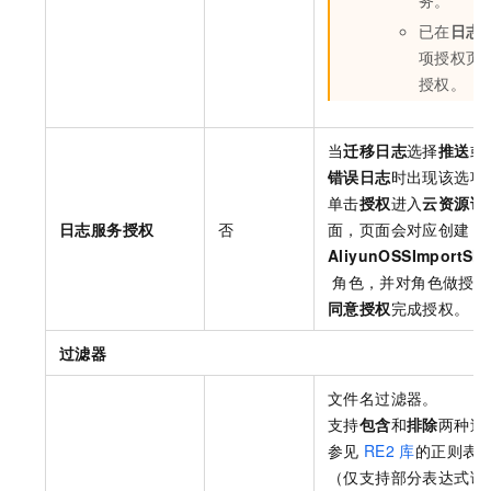
已在
日志
项授权页
授权。
当
迁移日志
选择
推送
或
错误日志
时出现该选项
单击
授权
进入
云资源访
日志服务授权
否
面，页面会对应创建
AliyunOSSImportSls
角色，并对角色做授权
同意授权
完成授权。
过滤器
文件名过滤器。
支持
包含
和
排除
两种过
参见
RE2
库
的正则表
（仅支持部分表达式语