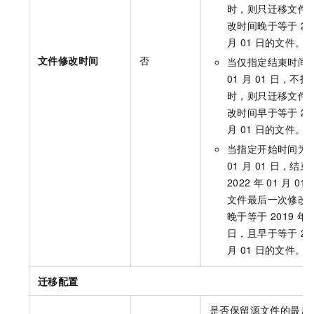
时，则只迁移文件
改时间晚于等于
20
月
01
日的文件。
文件修改时间
否
当仅指定结束时间
01
月
01
日，不指
时，则只迁移文件
改时间早于等于
20
月
01
日的文件。
当指定开始时间为
01
月
01
日，结束
2022
年
01
月
01
文件最后一次修改
晚于等于
2019
年
日，且早于等于
20
月
01
日的文件。
迁移配置
是否保留源文件的最后