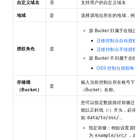
自定义域名
否
支持用户的自定义域名
地域
是
选择源地址所在的地域，例如
源
Bucket
归属于在线迁
迁移控制台自动授权
授权角色
是
迁移控制台手动授权
源
Bucket
不归属于在线
OSS
控制台授权角色
存储桶
输入当前控制台所在账号下待
是
（Bucket）
（Bucket）名称。
您可以指定数据路径前缀迁移
能以正斜线（/）开头，必须
如
。
data/to/oss/
指定前缀：例如设置源数
为
，此
example/src/