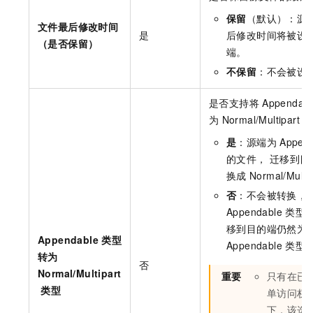
保留
（默认）：源
文件最后修改时间
是
后修改时间将被设
（是否保留）
端。
不保留
：不会被设
是否支持将
Appendabl
为
Normal/Multipart
类
是
：源端为
Appen
的文件， 迁移到目
换成
Normal/Multip
否
：不会被转换，
Appendable
类型
移到目的端仍然为
Appendable
类型
Appendable
类型
转为
否
Normal/Multipart
重要
只有在已
类型
单访问权
下，该选