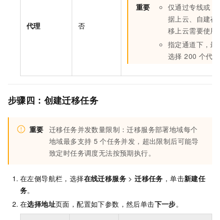
重要
仅通过专线或
V
据上云、自建存
代理
否
移上云需要使用
指定通道下，最
选择 200 个代
步骤四：创建迁移任务
重要
迁移任务并发数量限制：迁移服务部署地域每个
地域最多支持
5
个任务并发，超出限制后可能导
致定时任务调度无法按预期执行。
在左侧导航栏，选择
在线迁移服务
>
迁移任务
，单击
新建任
务
。
在
选择地址
页面，配置如下参数，然后单击
下一步
。