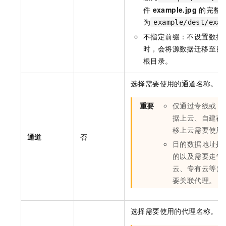
件
example.jpg
的完整
为
example/dest/exam
不指定前缀：不设置数据
时，会将源数据迁移至目
根目录。
选择需要使用的通道名称。
重要
仅通过专线或
V
据上云、自建存
移上云需要使用
通道
否
目的数据地址是
的以及需要走专
云、专有云等）
要关联代理。
选择需要使用的代理名称。