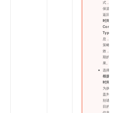
式，
保源
返回
时间
Conte
Type
息，
策略
效，
期的
果。
选择
根据
时间
为执
盖判
别请
目的
信息