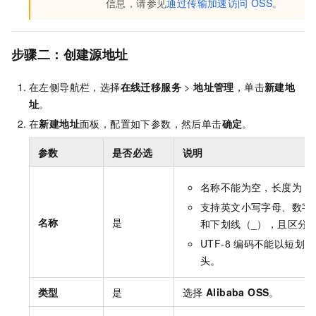
信息，请参见
通过传输加速访问
OSS
。
步骤二：创建源地址
在左侧导航栏，选择
在线迁移服务
>
地址管理
，单击
新建地
址
。
在
新建地址
面板，配置如下参数，然后单击
确定
。
参数
是否必选
说明
名称不能为空，长度为
3
支持英文小写字母、数字
名称
是
和下划线（_），且区分
UTF-8
编码不能以短划线
头。
类型
是
选择
Alibaba OSS
。