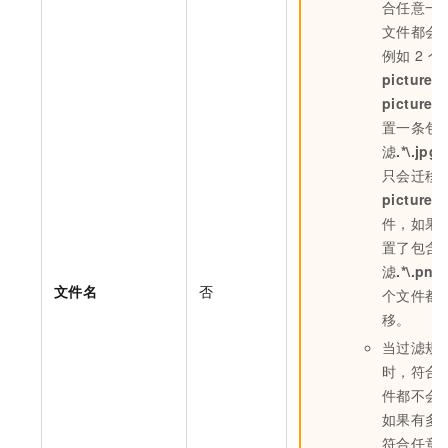
合任意一
文件都会
例如
2
个
picture.j
picture.
置一条包
滤
.*\.jpg$
只会迁移
picture.j
件，如果
置了包含
滤
.*\.png
文件名
否
个文件都
移。
当过滤规
时，符合
件都不会
如果有多
符合任意