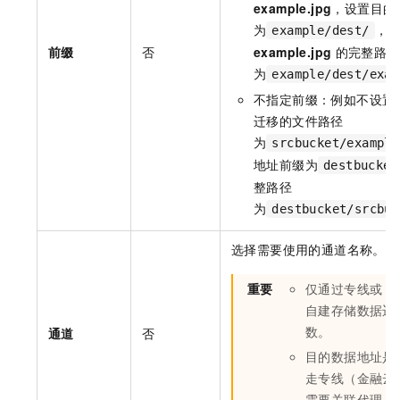
example.jpg
，设置目的
为
，
example/dest/
前缀
否
example.jpg
的完整路径
为
example/dest/exam
不指定前缀：例如不设置
迁移的文件路径
为
srcbucket/example
地址前缀为
destbucket
整路径
为
destbucket/srcbuc
选择需要使用的通道名称。
重要
仅通过专线或
V
自建存储数据迁
数。
通道
否
目的数据地址是
走专线（金融云
需要关联代理。