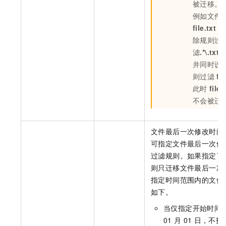
被迁移。
例如文件
file.txt
，
除规则过
滤
.*\.txt$
并同时设
则过滤
fil
此时
file.
不会被迁
文件最后一次修改时间
可指定文件最后一次修
过滤规则。如果指定了
则只迁移文件最后一次
指定时间范围内的文件
如下。
当仅指定开始时间
01
月
01
日，不指