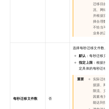
迁移目的
况、网络
并根据实
择合理数
不恰当可
业务的正
选择每秒迁移文件数。
默认
：每秒迁移文
指定上限
：根据控
定具体的每秒迁移
重要
实际迁移
据源、网
限流、文
因素有关
每秒迁移文件数
否
能达到指
请您评估