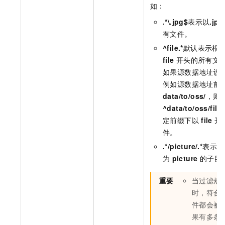
如：
.*\.jpg$
表示以
.jpg
有文件。
^file.*
默认表示根
file
开头的所有文
如果源数据地址设
例如源数据地址前
data/to/oss/
，则
^data/to/oss/file.
定前缀下以
file
开
件。
.*/picture/.*
表示匹
为
picture
的子目
重要
当过滤规
时，符合
件都会被
果有多条