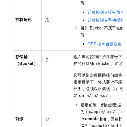
号
迁移控制台授权角色
授权角色
是
迁移控制台手动授权
目的
Bucket
不属于在线
号
OSS
控制台授权角色
存储桶
输入当前控制台所在账号下迁
是
（Bucket）
在的存储桶（Bucket）名称
您可以指定数据路径前缀将源
指定目录下。格式要求不能以
开头，必须以正斜线（/）结
如
。
data/to/oss/
指定前缀：例如源数据地
为
，此
example/src/
前缀
否
example.jpg
，设置目的
缀为
example/dest/