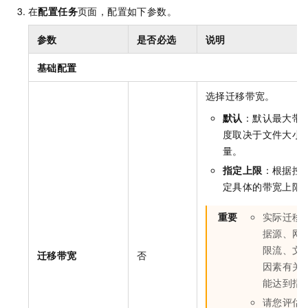
在
配置任务
页面，配置如下参数。
参数
是否必选
说明
基础配置
选择迁移带宽。
默认
：默认最大带
度取决于文件大小
量。
指定上限
：根据控
定具体的带宽上限
重要
实际迁移
据源、网
限流、文
迁移带宽
否
因素有关
能达到指
请您评估