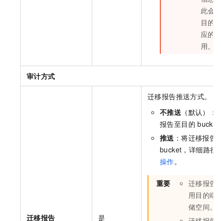
此会
目的
应的
用。
审计方式
迁移报告推送方式。
不推送
（默认）：
报告至目的
bucke
推送
：将迁移报告
bucket，详细路
操作
。
重要
迁移报告
用目的端
储空间。
迁移报告
是
迁移报告