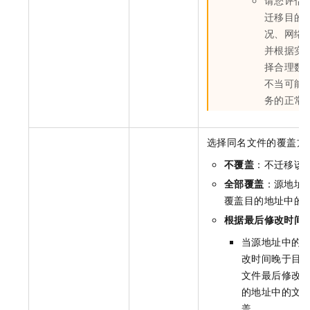
迁移目的
况、网络
并根据实
择合理数
不当可能
务的正常
选择同名文件的覆盖方
不覆盖
：不迁移该
全部覆盖
：源地址
覆盖目的地址中的
根据最后修改时间
当源地址中的
改时间晚于目
文件最后修改
的地址中的文
盖。