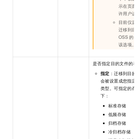
示在页面
许用户进
目前仅源
迁移到目
OSS
的任
该选项。
是否指定目的文件的存
指定
：迁移到目的
会被设置成您指定
类型。可指定的存
下：
标准存储
低频存储
归档存储
冷归档存储