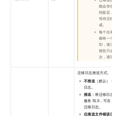
能会存在
间延迟，
等待迁移
成。
每个任务
都有一个
ID，请注
报告只会
次，请谨
迁移日志推送方式。
不推送
（默认）：
日志。
推送
：将迁移日志
服务
SLS，可在
S
迁移日志。
仅推送文件错误日