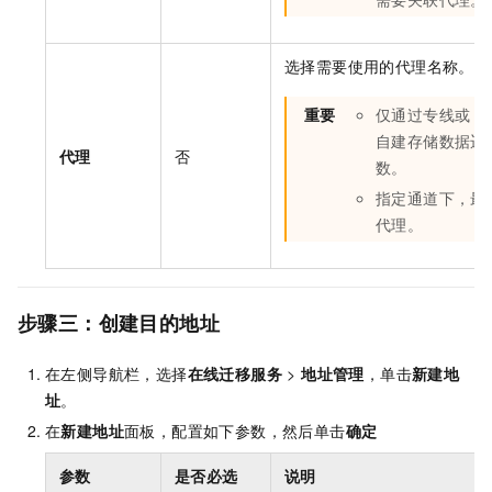
选择需要使用的代理名称。
重要
仅通过专线或
V
自建存储数据迁
代理
否
数。
指定通道下，最多
代理。
步骤三：创建目的地址
在左侧导航栏，选择
在线迁移服务
>
地址管理
，单击
新建地
址
。
在
新建地址
面板，配置如下参数，然后单击
确定
参数
是否必选
说明