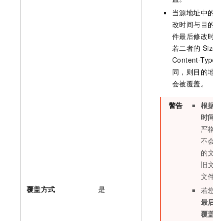
当源地址中的
改时间与目的
件最后修改时
若二者的
Size
Content-Type
同，则目的地
会被覆盖。
警告
根据
时间
严格
不会
的文
旧文
文件
覆盖方式
是
若您
最后
覆盖