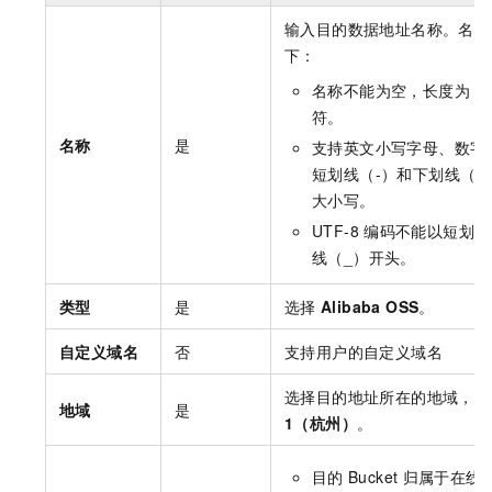
输入目的数据地址名称。名称
下：
名称不能为空，长度为
3
符。
名称
是
支持英文小写字母、数字
短划线（-）和下划线（_
大小写。
UTF-8
编码不能以短划线
线（_）开头。
类型
是
选择
Alibaba OSS
。
自定义域名
否
支持用户的自定义域名
选择目的地址所在的地域，例
地域
是
1（杭州）
。
目的
Bucket
归属于在线