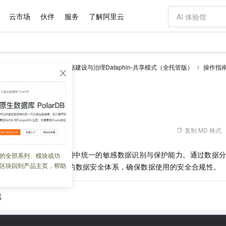
云市场
伙伴
服务
了解阿里云
AI 特惠
数据与 API
成为产品伙伴
企业增值服务
最佳实践
价格计算器
AI 场景体
基础软件
产品伙伴合
阿里云认证
市场活动
配置报价
大模型
理 Dataphin
智能数据建设与治理Dataphin-共享模式（全托管版）
操作指
自助选配和估算价格
新方式
域名与网站
睿译宝，AI翻译排版一步到位
智启 AI 普惠权益
产品生态集成认证中心
企业支持计划
云上春晚
千问官方 MaaS 平台，为开发者和 Agent 而生，新用户赠送 1 亿 + tokens 额度
云服务器 EC
Qwen Aud
AI Coding
阿里云Maa
2026 阿里云
为企业打
数据集
Windows
大模型认证
模型
NEW
NEW
交付可用成果
值低价云产品抢先购
提供智能易用的域名与建站服务
上传文档即自动完成翻译和格式还原
至高享 1亿+免费 tokens，加速 Al 应用落地
安全可靠、弹
智能编程，一键
产品生态伙伴
专家技术服务
云上奥运之旅
弹性计算合作
阿里云中企出
手机三要素
宝塔 Linux
全部认证
概述
价格优势
有专属领域专家
对象存储 OSS
GLM-5.2：长任务时代开源旗舰模型
阿里云 OPC 创新助力计划
云数据库 RD
即刻拥有 DeepS
AI 电商营销
产品生态伙伴工作台
企业增值服务台
云栖战略参考
云存储合作计
云栖大会
身份实名认证
CentOS
训练营
推动算力普惠，释放技术红利
的大模型服务
最高返9万
多领域专家智能体,一键组建 AI 虚拟交付团队
至高百万元 Token 补贴，加速一人公司成长
稳定、安全、高性价比、高性能的云存储服务
真正可用的 1M 上下文,一次完成代码全链路开发
轻松解锁专属 Dee
从图文生成到
复制 MD 格式
 02:16:28
云上的中国
数据库合作计
活动全景
短信
Docker
图片和
站式影视创作平台
人工智能平台 PAI
Hermes Agent，打造自进化智能体
Token Plan 模型订阅计划
Qoder
5 分钟轻松部署
AI 广告创作
企业成长
大模型
NEW
信息公告
看见新力量
云网络合作计
OCR 文字识别
JAVA
级电脑
证享300元代金券
可视化编排打通从文字构思到成片全链路闭环
一站式AI开发、训练和推理服务
自主进化，持久记忆，越用越聪明
Qwen3.8-Max 首发尝鲜，限时加量 10 倍，夜间低至2折
面向真实软件
图文、视频一
in
提供了数据生命周期中统一的敏感数据识别与保护能力。通过数据
的全部系列、模块或功
Kimi-K3
HappyHors
NEW
魔搭 Mode
loud
服务实践
官网公告
区块回到产品主页，帮助
施，帮助客户建立完善的数据安全体系，确保数据使用的安全合规性。
Kimi 最新旗舰模型，长程编程与推理利器
让文字生成流
金融模力时刻
Salesforce O
版
发票查验
全能环境
Qoder CN
Claude Code + GStack 打造工程团队
千问办公，限时限量积分加倍
云原生数据库 P
低代码高效构
AI 建站
NEW
作计划
计划
创新中心
魔搭 ModelSc
健康状态
让AI从“聊天伙伴”进化为能干活的“数字员工”
覆盖公网/内网、递归/权威、移动APP等全场景解析服务
安装技能 GStack，拥有专属 AI 工程团队
你的AI工作搭子，覆盖日常办公高频场景
基于千问大模型等，支持代码智能生成、研发智能问答
0 代码专业建
客户案例
天气预报查询
操作系统
Deepseek-v4-pro
HappyHors
态合作计划
解
态智能体模型
旗舰 MoE 大模型，百万上下文与顶尖推理能力
图生视频，流
Compute
同享
容器服务 Kubernetes 版 ACK
万小智 AI 建站低至 15元/月
云防火墙
AI 短剧/漫剧
快递物流查询
WordPress
成为服务伙
高校合作
式云数据仓库
点，立即开启云上创新
提供一站式管理容器应用的 K8s 服务
送.CN域名，送备案服务码
云原生的云上
AI助力短剧
GLM-5.2
Wan2.7-T
Ubuntu