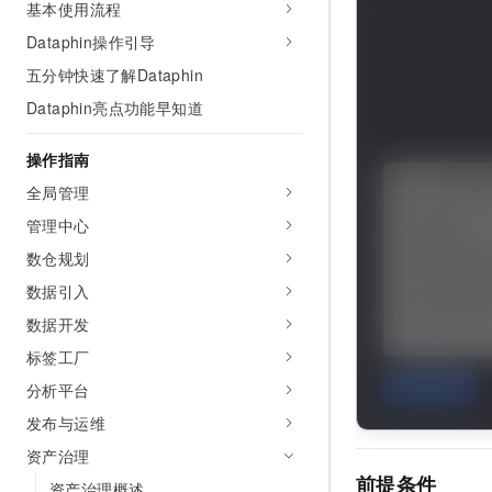
基本使用流程
AI 产品 免费试用
网络
安全
云开发大赛
Tableau 订阅
Dataphin操作引导
1亿+ 大模型 tokens 和 
可观测
入门学习赛
中间件
AI空中课堂在线直播课
五分钟快速了解Dataphin
140+云产品 免费试用
大模型服务
Dataphin亮点功能早知道
上云与迁云
产品新客免费试用，最长1
数据库
生态解决方案
千问AI平台-Token Plan
企业出海
大模型ACA认证体验
操作指南
大数据计算
助力企业全员 AI 认知与能
行业生态解决方案
全局管理
政企业务
媒体服务
千问AI平台-模型体验
开发者生态解决方案
管理中心
在线体验全尺寸、多种模态
企业服务与云通信
数仓规划
AI 开发和 AI 应用解决
Happy 系列大模型
数据引入
域名与网站
数据开发
终端用户计算
标签工厂
Serverless
大模型解决方案
分析平台
发布与运维
开发工具
快速部署 Dify，高效搭建 
资产治理
迁移与运维管理
前提条件
资产治理概述