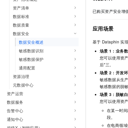
10 分钟在聊天系统中增加
专有云
资产清单
已购买
资产安全
增
数据标准
数据质量
应用场景
数据安全
基于
Dataphin
实
数据安全概述
敏感数据识别
场景
1：业务
您可以使用资
敏感数据保护
后*三。
通用配置
场景
2：开发
资源治理
敏感数据从生
元数据中心
敏感数据的脱
资产运营
场景
3：脱敏
您可以使用资
数据服务
在某一时间
告警中心
段。
通知中心
在电商领域
超级X（智能应用）