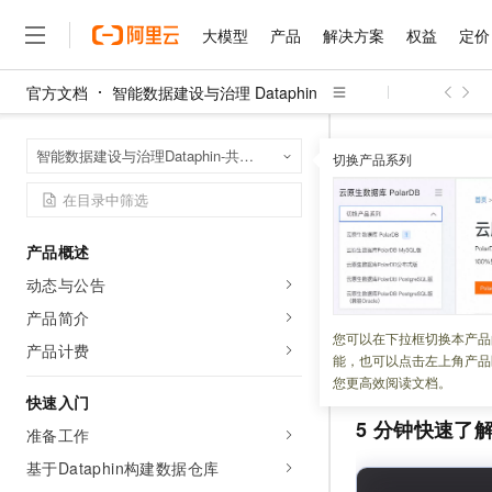
大模型
产品
解决方案
权益
定价
官方文档
智能数据建设与治理 Dataphin
大模型
产品
解决方案
权益
定价
云市场
伙伴
服务
了解阿里云
精选产品
精选解决方案
普惠上云
产品定价
精选商城
成为销售伙伴
售前咨询
为什么选择阿里云
千问AI平台
智能数据建设与治
首页
智能数据建设与治理Dataphin-共享模式（全托管版）
了解云产品的定价详情
切换产品系列
数据安全概述
大模型服务平台百炼
千问办公，解锁你的工作
普惠上云 官方力荐
分销伙伴
在线服务
网站建设
什么是云计算
大
大模型服务与应用平台
企业级Agent产品，直接
云服务器38元/年起，超
咨询伙伴
多端小程序
技术领先
数据安全
云上成本管理
售后服务
千问大模型
Agency Agents：拥
官方推荐返现计划
大模型
大模型
精选产品
精选解决方案
Salesforce 国际版订阅
稳定可靠
产品概述
管理和优化成本
多元化、高性能、安全可靠
推荐新用户得奖励，单订单
销售伙伴合作计划
自助服务
动态与公告
更新时间：
2025-07-01
友盟天域
安全合规
人工智能与机器学习
AI
文本生成
无影云电脑
HappyHorse 打造一
云工开物
无影生态合作计划
在线服务
产品简介
观测云
分析师报告
随时随地安全接入的云上超
高校专属算力普惠，学生认
计算
互联网应用开发
资产安全为
Dataph
您可以在下拉框切换本产品
Qwen3.8-Max
HOT
产品计费
Salesforce On Alibaba C
工单服务
能，也可以点击左上角产品
敏感数据脱敏等措
智能体时代全能旗舰模型
Tuya 物联网平台阿里云
研究报告与白皮书
云解析DNS
快速拥有专属 OpenClaw
Consulting Partner 合
大数据
容器
您更高效阅读文档。
免费试用
短信专区
快速入门
蓝凌 OA
Qwen3.7-Plus
AI 大模型销售与服务生
现代化应用
存储
5
分钟快速了
天池大赛
能看、能想、能动手的多模
准备工作
云原生大数据计算服务 Max
解决方案免费试用 新老
电子合同
面向分析的企业级SaaS模
最高领取价值200元试用
基于Dataphin构建数据仓库
安全
网络与CDN
AI 算法大赛
Qwen3-VL-Plus
畅捷通