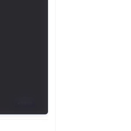
文戏情感细腻自然，动作戏激烈拳拳到肉，实现更强表演能力
支持中英文自由切换，具备更强的噪声鲁棒性
云聚AI 严选权益
SSL 证书
，一键激活高效办公新体验
精选AI产品，从模型到应用全链提效
堡垒机
AI 用量加速计划
应用
防火墙
、识别商机，让客服更高效、服务更出色。
新老同享，达量后返
千问办公
主机安全
NEW
的智能体编程平台
一站式AI生产力平台
AI 应用及服务市场
伶鹊
企业级人与Agent协作平台，接入和调度多个数字员工
智能客服平台，对话机器人、对话分析、智能外呼
AI 应用
大模型服务平台百炼 - 全妙
大模型
应用创作平台
多模态内容创作工具，已接入 DeepSeek
自然语言处理
数据标注
机器学习
息提取
与 AI 智能体进行实时音视频通话
从文本、图片、视频中提取结构化的属性信息
构建支持视频理解的 AI 音视频实时通话应用