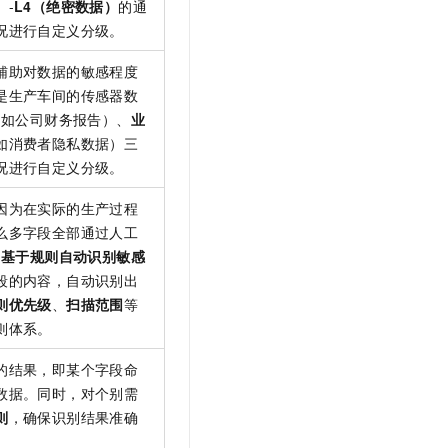
）
-
L4（绝密数据）
的通
况进行自定义分级。
辅助对数据的敏感程度
是生产车间的传感器数
（如公司财务报告）、
业
如消费者隐私数据）三
况进行自定义分级。
因为在实际的生产过程
么多字段全部通过人工
了
基于规则自动识别敏感
段的内容，自动识别出
则优先级
、
扫描范围
等
则体系。
的结果，即某个字段命
数据。同时，对个别需
则
，确保识别结果准确