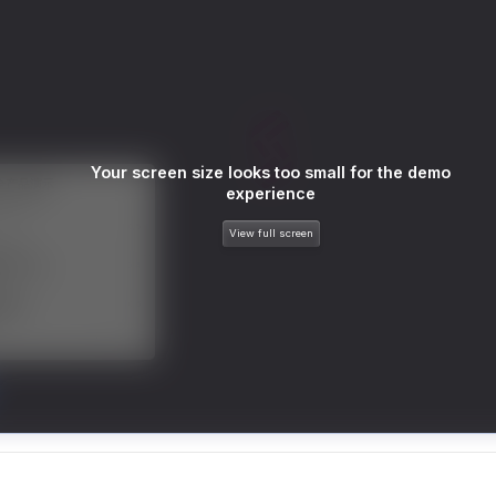
服务生态伙伴
视觉 Coding、空间感知、多模态思考等全面升级
1M上下文，专为长程任务能力而生
云工开物
企业应用
Night Plan 支持 Qwen 3.8-Max
AI 办公
NEW
Red Hat
30+ 款产品免费体验
夜间 5 折，Qwen/Meoo/TokenPlan 客户专享
AI智能应用
科研合作
ERP
堂（旗舰版）
SUSE
智能客服
AI 应用构建
大模型原生
CRM
2个月
自动承接线索
建站小程序
Qoder
大模型服务平台百炼-应用模版
OA 办公系统
HOT
NEW
面向真实软件
个人版上线、团队版降价；千问3.8-Max首发发尝鲜
丰富多元化的应用模版和解决方案
力提升
财税管理
模板建站
万有无界
大模型服务平台百炼-智能体
400电话
定制建站
的模型效果
灵活可视化地构建企业级 Agent
方案
广告营销
模板小程序
秒悟
人工智能平台 PAI
定制小程序
云端极速 AI 
新一代 AI 视频生成模型，深度适配广告营销等场景
AI Native 的算法工程平台，一站式完成建模、训练、推理服务部署
APP 开发
建站系统
AI 应用
10分钟微调：让0.6B模型媲美235B模型
多模态数据信
依托云原生高可用架构,实现Dify私有化部署
用1%尺寸在特定领域达到大模型90%以上效果