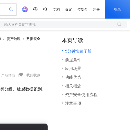
文档
备案
控制台
注册
登录
输入文档关键字查找
验
作计划
器
AI 活动
专业服务
服务伙伴合作计划
开发者社区
加入我们
服务平台百炼
阿里云 OPC 创新助力计划
南
资产治理
数据安全
本页导读
（0）
一站式生成采购清单，支持单品或批量购买
S
io：打造专属 AI 语音助手
S产品伙伴计划（繁花）
峰会
造的大模型服务与应用开发平台
轻量应用服务器
一句话生成原生可编辑精美 PPT 文稿
AI 生产力先锋
Al MaaS 服务伙伴赋能合作
域名
博文
Careers
至高可申请百万元
5分钟快速了解
性可伸缩的云计算服务
开启高性价比 AI 编程新体验
Qwen-Audio-3.0-Realtime 端到端实时语音角色扮演
输入一句话想法, 轻松生成专业的 PPT
先锋实践拓展 AI 生产力的边界
快速构建应用程序和网站，即刻迈出上云第一步
Token 补贴，五大权
计划
海大会
伙伴信用分合作计划
商标
问答
社会招聘
前提条件
益加速 OPC 成功
S
eek-V4-Pro
数字证书管理服务（原SSL证书）
一键部署幻兽帕鲁游戏服务器
飞天发布时刻
HOT
划
备案
电子书
校园招聘
应用场景
pSeek-V4-Pro
视频创作，一键激活电商全链路生产力
全托管，含MySQL、PostgreSQL、SQL Server、MariaDB多引擎
实现全站HTTPS，呈现可信的WEB访问
一键购买专属联机服务器，轻松开启游戏
所见，即是所愿
更多支持
我的收藏
产品详情
划
公司注册
镜像站
功能优势
视频生成
语音识别与合成
专属 QwenPaw
短信服务
漫剧工坊：一站式动画创作平台
AI 实训营
HOT
合作伙伴培训与认证
相关概念
划
上云迁移
的智能体编程平台
站生成，高效打造优质广告素材
从聊天伙伴进化为能主动干活的本地数字员工
快速生产连贯的高质量长漫剧
从基础到进阶，Agent 创客手把手教你
国内短信简单易用，安全可靠，秒级触达，全球覆盖200+国家和地区。
分类分级、敏感数据识别、
e-1.1-T2V
Qwen3-TTS-Flash
lScope
我要反馈
查询合作伙伴
资产安全使用流程
畅细腻的高质量视频
离线语音合成大模型，多语言方言自适应，低延迟高稳定
n Alibaba Cloud ISV 合作
代维服务
olarDB
建企业门户网站
大数据开发治理平台 DataWorks
10 分钟搭建微信、支付宝小程序
注意事项
创新加速
ope
登录合作伙伴管理后台
我要建议
站，无忧落地极速上线
以可视化方式快速构建移动和 PC 门户网站
100%兼容MySQL、PostgreSQL，兼容Oracle，支持集中和分布式
高效部署网站，快速应用到小程序
Data Agent 驱动的一站式 Data+AI 开发治理平台
e-1.1-I2V
Cosyvoice-V3-Flash
安全
畅自然，细节丰富
高表现力语音合成大模型，语音克隆听感自然
我要投诉
上云场景组合购
伴
边界网络安全防护产品
漫剧创作，剧本、分镜、视频高效生成
覆盖90%+业务场景，专享组合折扣价
2V
VPN
Fun-ASR