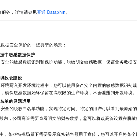
一个 AI 助手
即刻拥有 DeepSeek-R1 满血版
超强辅助，Bol
在企业官网、通讯软件中为客户提供 AI 客服
多种方案随心选，轻松解锁专属 DeepSeek
值服务，详情请参见
开通
Dataphin
。
现数据安全保护的一些典型的场景：
数据中敏感数据保护
产安全的敏感数据识别和保护功能，脱敏明文敏感数据，保证业务数据
环境数仓建设
产环境写入开发环境过程中，您可以使用资产安全内置的敏感数据识别
敏，确保敏感数据始终保留在高权限的生产环境，不会泄露到开发环境
白名单的灵活运用
产安全的脱敏白名单功能，实现特定时间、特定的用户可以看到最原始
段内，公司高管需要查看明文的财务数据，您可以将该高管设置在脱敏
中，某些特殊场景下需要显示真实销售额用于宣传，您可以开启将某个