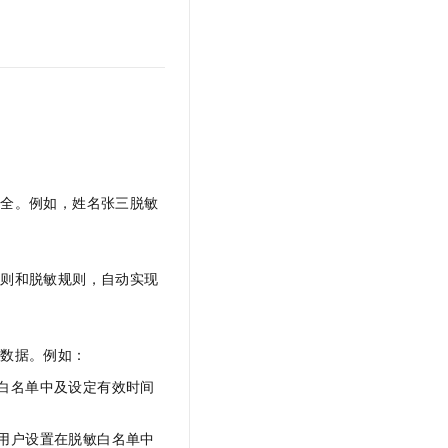
t.diy 一步搞定创意建站
构建大模型应用的安全防护体系
通过自然语言交互简化开发流程,全栈开发支持
通过阿里云安全产品对 AI 应用进行安全防护
安全。例如，姓名张三脱敏
规则和脱敏规则，自动实现
。
的数据。例如：
白名单中及设定有效时间
用户设置在脱敏白名单中