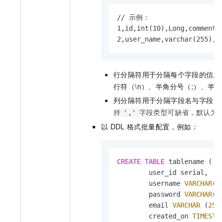
// 示例：

1,id,int(10),Long,comment1

2,user_name,varchar(255),L
行分隔符用于分隔每个字段的信息
行符（\n）、半角分号（;）、半角
列分隔符用于分隔字段名与字段类
持
字段类型可缺省，默认为
','
以
DDL
格式批量配置，例如：
CREATE
TABLE
 tablename (

	user_id serial,

	username 
VARCHAR
(
5
	password 
VARCHAR
(
5
	email 
VARCHAR
 (
255
	created_on 
TIMESTA