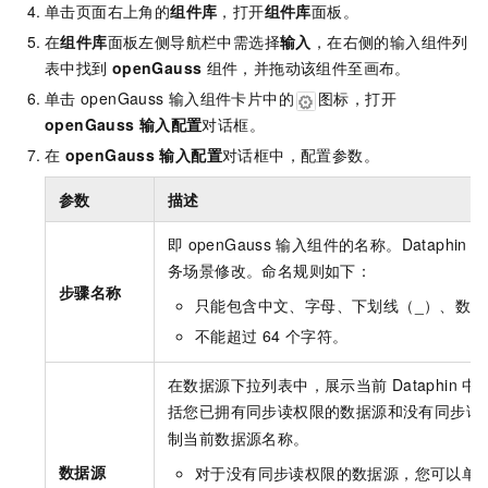
单击页面右上角的
组件库
，打开
组件库
面板。
在
组件库
面板左侧导航栏中需选择
输入
，在右侧的输入组件列
表中找到
openGauss
组件，并拖动该组件至画布。
单击
openGauss
输入组件卡片中的
图标，打开
openGauss
输入配置
对话框。
在
openGauss
输入配置
对话框中，配置参数。
参数
描述
即
openGauss
输入组件的名称。Dataphin
自
务场景修改。命名规则如下：
步骤名称
只能包含中文、字母、下划线（_）、数字
不能超过
64
个字符。
在数据源下拉列表中，展示当前
Dataphin
中
括您已拥有同步读权限的数据源和没有同步读
制当前数据源名称。
数据源
对于没有同步读权限的数据源，您可以单