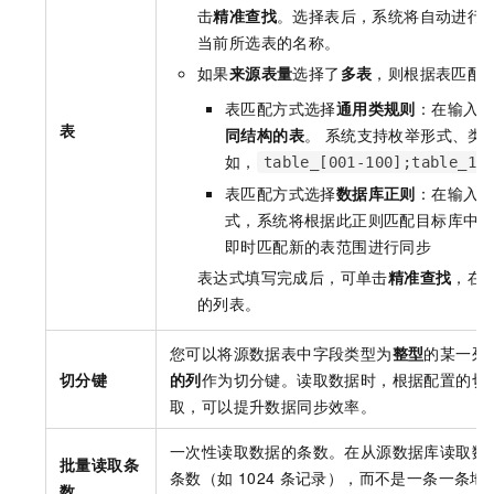
击
精准查找
。选择表后，系统将自动进行
当前所选表的名称。
如果
来源表量
选择了
多表
，则根据表匹配
表匹配方式选择
通用类规则
：在输入
表
同结构的表
。 系统支持枚举形式、类
如，
table_[001-100];table_10
表匹配方式选择
数据库正则
：在输入
式，系统将根据此正则匹配目标库中
即时匹配新的表范围进行同步
表达式填写完成后，可单击
精准查找
，在
的列表。
您可以将源数据表中字段类型为
整型
的某一列
切分键
的列
作为切分键。读取数据时，根据配置的切
取，可以提升数据同步效率。
一次性读取数据的条数。在从源数据库读取数
批量读取条
条数（如
1024
条记录），而不是一条一条地
数