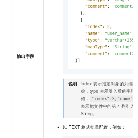
"comment"
:
"comment1"
}
,
{
"index"
:
2
,
"name"
:
"user_name"
,
"type"
:
"varchar(255)
"mapType"
:
"String"
,
"comment"
:
"comment2"
输出字段
}
]
说明
index
表示指定对象的列编号，
称，type
表示引入后的字段类
如，
"index":3,"name":
表示把文件中的第
4
列引入
String。
以
TEXT
格式批量配置，例如：