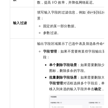
数，提高
I/O
效率，并降低网络延迟。
填写输入字段的过滤信息，例如
ds=${bizda
景：
输入过滤
固定的某一部分数据。
参数过滤。
输出字段区域展示了已选中表及筛选条件命中
字段管理
：如果不需要将某些字段输出至
段：
单个删除字段场景
：如果需要删除少
图标，删除多余的字段。
批量删除字段场景
：如果需要删除大
字段管理
对话框选择多个字段后，单
移入到未选的输入字段并单击
确定
，