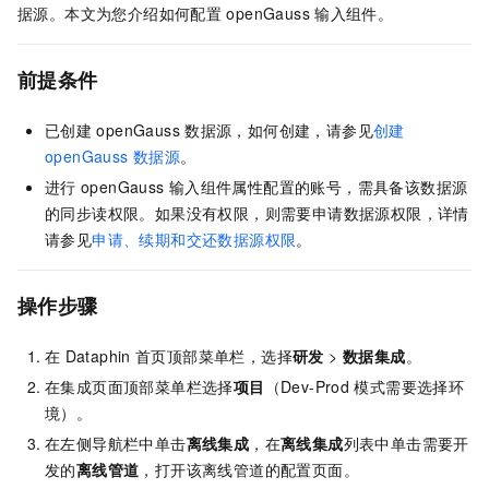
据源。本文为您介绍如何配置
openGauss
输入组件。
前提条件
已创建
openGauss
数据源，如何创建，请参见
创建
openGauss
数据源
。
进行
openGauss
输入组件属性配置的账号，需具备该数据源
的同步读权限。如果没有权限，则需要申请数据源权限，详情
请参见
申请、续期和交还数据源权限
。
操作步骤
在
Dataphin
首页顶部菜单栏，选择
研发
>
数据集成
。
在集成页面顶部菜单栏选择
项目
（Dev-Prod
模式需要选择环
境）。
在左侧导航栏中单击
离线集成
，在
离线集成
列表中单击需要开
发的
离线管道
，打开该离线管道的配置页面。