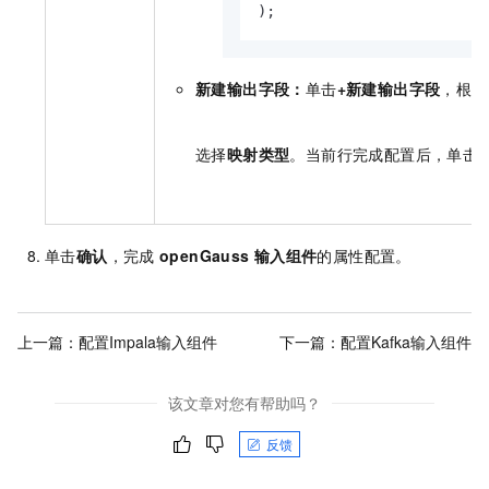
);
新建输出字段：
单击
+新建输出字段
，根据
选择
映射类型
。当前行完成配置后，单击
单击
确认
，完成
openGauss
输入组件
的属性配置。
上一篇：
配置Impala输入组件
下一篇：
配置Kafka输入组件
该文章对您有帮助吗？
反馈