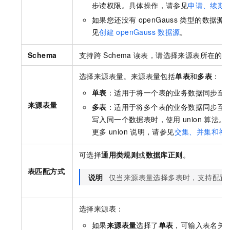
步读权限。具体操作，请参见
申请、续期
如果您还没有
openGauss
类型的数据源
见
创建
openGauss
数据源
。
Schema
支持跨
Schema
读表，请选择来源表所在的
S
选择来源表量。来源表量包括
单表
和
多表
：
单表
：适用于将一个表的业务数据同步至
来源表量
多表
：适用于将多个表的业务数据同步至
写入同一个数据表时，使用
union
算法。
更多
union
说明，请参见
交集、并集和补
可选择
通用类规则
或
数据库正则
。
表匹配方式
说明
仅当来源表量选择多表时，支持配置
选择来源表：
如果
来源表量
选择了
单表
，可输入表名关