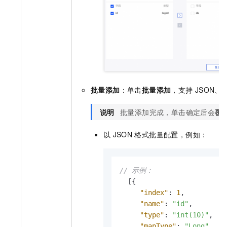
批量添加
：单击
批量添加
，支持
JSON、T
说明
批量添加完成，单击确定后会
覆
以
JSON
格式批量配置，例如：
// 示例：
[
{
"index"
:
1
,
"name"
:
"id"
,
"type"
:
"int(10)"
,
"mapType"
:
"Long"
,