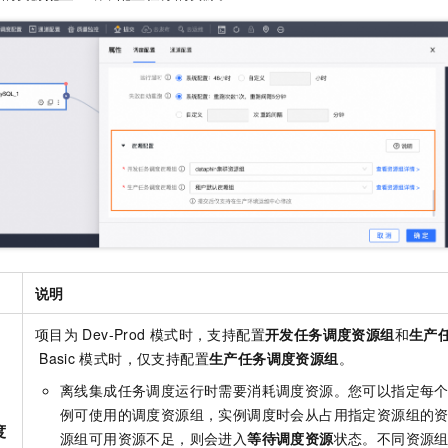
服务生态伙伴
视觉 Coding、空间感知、多模态思考等全面升级
1M上下文，专为长程任务能力而生
云工开物
企业应用
Night Plan 支持 Qwen 3.8-Max
AI 办公
NEW
Red Hat
30+ 款产品免费体验
夜间 5 折，Qwen/Meoo/TokenPlan 客户专享
AI智能应用
科研合作
ERP
堂（旗舰版）
SUSE
智能客服
AI 应用构建
大模型原生
CRM
2个月
自动承接线索
建站小程序
Qoder
大模型服务平台百炼-应用模版
OA 办公系统
HOT
NEW
面向真实软件
个人版上线、团队版降价；千问3.8-Max首发发尝鲜
丰富多元化的应用模版和解决方案
力提升
财税管理
模板建站
万有无界
大模型服务平台百炼-智能体
400电话
定制建站
的模型效果
灵活可视化地构建企业级 Agent
方案
广告营销
模板小程序
秒悟
人工智能平台 PAI
定制小程序
云端极速 AI 
新一代 AI 视频生成模型，深度适配广告营销等场景
AI Native 的算法工程平台，一站式完成建模、训练、推理服务部署
说明
APP 开发
项目为
Dev-Prod
模式时，支持配置
开发任务调度资源组
和
生产
建站系统
Basic
模式时，仅支持配置
生产任务调度资源组
。
离线集成任务调度运行时需要消耗调度资源。您可以指定每
AI 应用
10分钟微调：让0.6B模型媲美235B模型
多模态数据信
例可使用的调度资源组，实例调度时会从占用指定资源组的
依托云原生高可用架构,实现Dify私有化部署
用1%尺寸在特定领域达到大模型90%以上效果
度
源组可用资源不足，则会进入
等待调度资源
状态。不同资源