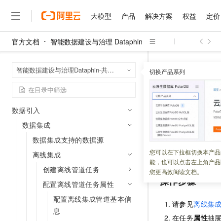
五分钟快速了解Dataphin
大模型
产品
解决方案
权益
定价
Dataphin亮点功能早知道
官方文档
智能数据建设与治理 Dataphin
操作指南
大模型
产品
解决方案
权益
定价
云市场
伙伴
服务
了解阿里云
精选产品
精选解决方案
普惠上云
产品定价
精选商城
成为销售伙伴
售前咨询
为什么选择阿里云
千问AI平台
全局管理
智能数据建设与治
首页
智能数据建设与治理Dataphin-共享模式（全托管版）
了解云产品的定价详情
切换产品系列
离线集成
配置离
大模型服务平台百炼
千问办公，解锁你的工作
普惠上云 官方力荐
分销伙伴
在线服务
网站建设
什么是云计算
大
管理中心
大模型服务与应用平台
企业级Agent产品，直接
云服务器38元/年起，超
咨询伙伴
多端小程序
技术领先
数仓规划
配置离线
云上成本管理
售后服务
千问大模型
Agency Agents：拥
官方推荐返现计划
大模型
大模型
数据引入
精选产品
精选解决方案
Salesforce 国际版订阅
稳定可靠
管理和优化成本
多元化、高性能、安全可靠
推荐新用户得奖励，单订单
销售伙伴合作计划
自助服务
数据集成
更新时间：
2024-07-25
友盟天域
安全合规
人工智能与机器学习
AI
文本生成
无影云电脑
HappyHorse 打造一
云工开物
数据集成支持的数据源
无影生态合作计划
在线服务
观测云
分析师报告
随时随地安全接入的云上超
高校专属算力普惠，学生认
计算
互联网应用开发
您可根据业务场景
您可以在下拉框切换本产品
Qwen3.8-Max
HOT
离线集成
Salesforce On Alibaba C
工单服务
能，也可以点击左上角产品
智能体时代全能旗舰模型
Tuya 物联网平台阿里云
研究报告与白皮书
云解析DNS
快速拥有专属 OpenClaw
创建离线管道任务
Consulting Partner 合
大数据
容器
您更高效阅读文档。
免费试用
短信专区
操作步骤
蓝凌 OA
Qwen3.7-Plus
配置离线管道任务属性
AI 大模型销售与服务生
现代化应用
存储
天池大赛
能看、能想、能动手的多模
云原生大数据计算服务 Max
解决方案免费试用 新老
配置离线集成管道基本信
电子合同
请参见
离线集
面向分析的企业级SaaS模
最高领取价值200元试用
安全
息
网络与CDN
AI 算法大赛
Qwen3-VL-Plus
在任务
属性
抽
畅捷通