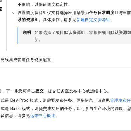
产
一个 AI 助手
即刻拥有 DeepSeek-R1 满血版
超强辅助，Bol
不影响，以保证调度稳定性。
源
在企业官网、通讯软件中为客户提供 AI 客服
多种方案随心选，轻松解锁专属 DeepSeek
设置调度资源组仅支持选择应用场景为
任务日常调度
且与当
系的资源组
。具体操作，请参见
新建自定义资源组
。
说明
如果选择了
项目默认资源组
，将根据
项目默认资源
新。
成离线集成管道任务资源配置。
后，下一步您可单击
提交
，提交任务至发布中心或运维中心。
模式是
Dev-Prod
模式，则需要发布任务。更多信息，请参见
管理发布任
模式是
Basic
模式，则提交成功后的任务，即可参与生产环境的调度。
更多信息，请参见
运维中心概述
。