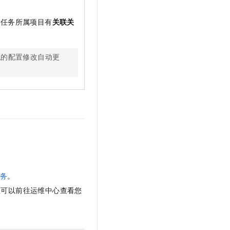
t.diy 一步搞定创意建站
构建大模型应用的安全防护体系
通过自然语言交互简化开发流程,全栈开发支持
通过阿里云安全产品对 AI 应用进行安全防护
前任务所属项目有
关联关
组
的配置修改自动更
务
。
您可以前往运维中心查看您