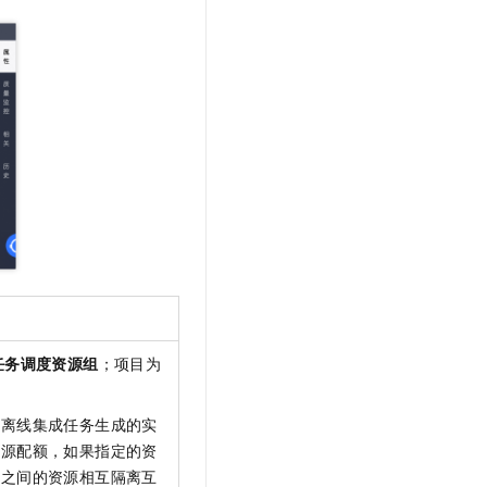
文戏情感细腻自然，动作戏激烈拳拳到肉，实现更强表演能力
支持中英文自由切换，具备更强的噪声鲁棒性
云聚AI 严选权益
SSL 证书
，一键激活高效办公新体验
精选AI产品，从模型到应用全链提效
堡垒机
AI 用量加速计划
应用
防火墙
、识别商机，让客服更高效、服务更出色。
新老同享，达量后返
千问办公
主机安全
NEW
的智能体编程平台
一站式AI生产力平台
AI 应用及服务市场
伶鹊
企业级人与Agent协作平台，接入和调度多个数字员工
智能客服平台，对话机器人、对话分析、智能外呼
AI 应用
大模型服务平台百炼 - 全妙
大模型
应用创作平台
多模态内容创作工具，已接入 DeepSeek
自然语言处理
任务调度资源组
；项目为
数据标注
机器学习
个离线集成任务生成的实
息提取
与 AI 智能体进行实时音视频通话
资源配额，如果指定的资
从文本、图片、视频中提取结构化的属性信息
构建支持视频理解的 AI 音视频实时通话应用
组之间的资源相互隔离互