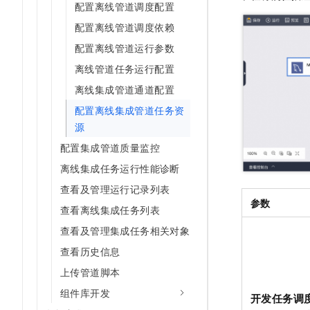
配置离线管道调度配置
AI 产品 免费试用
网络
安全
云开发大赛
Tableau 订阅
配置离线管道调度依赖
1亿+ 大模型 tokens 和 
可观测
入门学习赛
中间件
AI空中课堂在线直播课
配置离线管道运行参数
140+云产品 免费试用
大模型服务
上云与迁云
离线管道任务运行配置
产品新客免费试用，最长1
数据库
生态解决方案
离线集成管道通道配置
千问AI平台-Token Plan
企业出海
大模型ACA认证体验
大数据计算
配置离线集成管道任务资
助力企业全员 AI 认知与能
行业生态解决方案
政企业务
源
媒体服务
千问AI平台-模型体验
开发者生态解决方案
配置集成管道质量监控
在线体验全尺寸、多种模态
企业服务与云通信
AI 开发和 AI 应用解决
离线集成任务运行性能诊断
Happy 系列大模型
域名与网站
查看及管理运行记录列表
参数
查看离线集成任务列表
终端用户计算
查看及管理集成任务相关对象
Serverless
大模型解决方案
查看历史信息
开发工具
上传管道脚本
快速部署 Dify，高效搭建 
组件库开发
迁移与运维管理
开发任务调