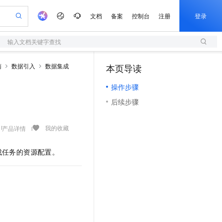
文档
备案
控制台
注册
登录
输入文档关键字查找
验
作计划
器
AI 活动
专业服务
服务伙伴合作计划
开发者社区
加入我们
服务平台百炼
阿里云 OPC 创新助力计划
南
数据引入
数据集成
本页导读
（0）
一站式生成采购清单，支持单品或批量购买
S
io：打造专属 AI 语音助手
S产品伙伴计划（繁花）
峰会
造的大模型服务与应用开发平台
轻量应用服务器
一句话生成原生可编辑精美 PPT 文稿
AI 生产力先锋
Al MaaS 服务伙伴赋能合作
域名
博文
Careers
至高可申请百万元
操作步骤
性可伸缩的云计算服务
开启高性价比 AI 编程新体验
Qwen-Audio-3.0-Realtime 端到端实时语音角色扮演
输入一句话想法, 轻松生成专业的 PPT
先锋实践拓展 AI 生产力的边界
快速构建应用程序和网站，即刻迈出上云第一步
Token 补贴，五大权
计划
海大会
伙伴信用分合作计划
商标
问答
社会招聘
后续步骤
益加速 OPC 成功
S
eek-V4-Pro
数字证书管理服务（原SSL证书）
一键部署幻兽帕鲁游戏服务器
飞天发布时刻
HOT
划
备案
电子书
校园招聘
pSeek-V4-Pro
视频创作，一键激活电商全链路生产力
全托管，含MySQL、PostgreSQL、SQL Server、MariaDB多引擎
实现全站HTTPS，呈现可信的WEB访问
一键购买专属联机服务器，轻松开启游戏
所见，即是所愿
更多支持
我的收藏
产品详情
划
公司注册
镜像站
视频生成
语音识别与合成
专属 QwenPaw
短信服务
漫剧工坊：一站式动画创作平台
AI 实训营
HOT
合作伙伴培训与认证
划
上云迁移
的智能体编程平台
站生成，高效打造优质广告素材
从聊天伙伴进化为能主动干活的本地数字员工
快速生产连贯的高质量长漫剧
从基础到进阶，Agent 创客手把手教你
国内短信简单易用，安全可靠，秒级触达，全球覆盖200+国家和地区。
成任务的资源配置。
e-1.1-T2V
Qwen3-TTS-Flash
lScope
我要反馈
查询合作伙伴
畅细腻的高质量视频
离线语音合成大模型，多语言方言自适应，低延迟高稳定
n Alibaba Cloud ISV 合作
代维服务
olarDB
建企业门户网站
大数据开发治理平台 DataWorks
10 分钟搭建微信、支付宝小程序
创新加速
ope
登录合作伙伴管理后台
我要建议
站，无忧落地极速上线
以可视化方式快速构建移动和 PC 门户网站
100%兼容MySQL、PostgreSQL，兼容Oracle，支持集中和分布式
高效部署网站，快速应用到小程序
Data Agent 驱动的一站式 Data+AI 开发治理平台
e-1.1-I2V
Cosyvoice-V3-Flash
安全
畅自然，细节丰富
高表现力语音合成大模型，语音克隆听感自然
我要投诉
上云场景组合购
伴
边界网络安全防护产品
漫剧创作，剧本、分镜、视频高效生成
覆盖90%+业务场景，专享组合折扣价
2V
VPN
Fun-ASR