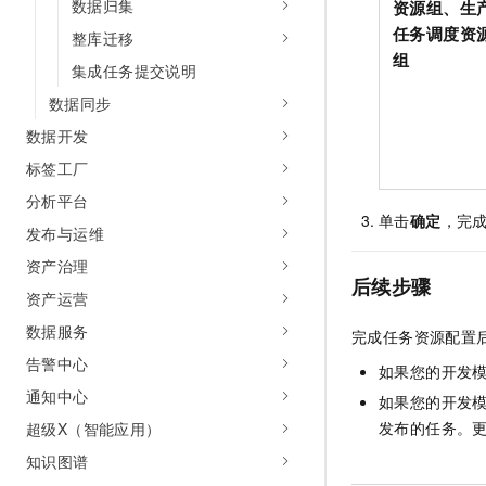
数据归集
资源组
、
生
10 分钟在聊天系统中增加
专有云
任务调度资
整库迁移
组
集成任务提交说明
数据同步
数据开发
标签工厂
分析平台
单击
确定
，完
发布与运维
资产治理
后续步骤
资产运营
数据服务
完成任务资源配置
告警中心
如果您的开发
通知中心
如果您的开发
发布的任务。
超级X（智能应用）
知识图谱