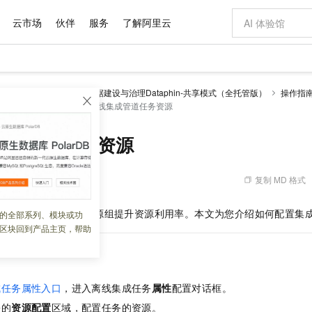
云市场
伙伴
服务
了解阿里云
AI 特惠
数据与 API
成为产品伙伴
企业增值服务
最佳实践
价格计算器
AI 场景体
基础软件
产品伙伴合
阿里云认证
市场活动
配置报价
大模型
理 Dataphin
智能数据建设与治理Dataphin-共享模式（全托管版）
操作指
自助选配和估算价格
线管道任务属性
配置离线集成管道任务资源
新方式
域名与网站
睿译宝，AI翻译排版一步到位
智启 AI 普惠权益
产品生态集成认证中心
企业支持计划
云上春晚
千问官方 MaaS 平台，为开发者和 Agent 而生，新用户赠送 1 亿 + tokens 额度
云服务器 EC
Qwen Aud
AI Coding
阿里云Maa
2026 阿里云
为企业打
数据集
Windows
大模型认证
模型
NEW
NEW
交付可用成果
值低价云产品抢先购
提供智能易用的域名与建站服务
上传文档即自动完成翻译和格式还原
至高享 1亿+免费 tokens，加速 Al 应用落地
安全可靠、弹
智能编程，一键
产品生态伙伴
专家技术服务
云上奥运之旅
弹性计算合作
阿里云中企出
手机三要素
宝塔 Linux
全部认证
集成管道任务资源
价格优势
有专属领域专家
对象存储 OSS
GLM-5.2：长任务时代开源旗舰模型
阿里云 OPC 创新助力计划
云数据库 RD
即刻拥有 DeepS
AI 电商营销
产品生态伙伴工作台
企业增值服务台
云栖战略参考
云存储合作计
云栖大会
身份实名认证
CentOS
训练营
推动算力普惠，释放技术红利
的大模型服务
最高返9万
多领域专家智能体,一键组建 AI 虚拟交付团队
至高百万元 Token 补贴，加速一人公司成长
稳定、安全、高性价比、高性能的云存储服务
真正可用的 1M 上下文,一次完成代码全链路开发
轻松解锁专属 Dee
从图文生成到
复制 MD 格式
 06:03:31
云上的中国
数据库合作计
活动全景
短信
Docker
图片和
站式影视创作平台
人工智能平台 PAI
Hermes Agent，打造自进化智能体
Token Plan 模型订阅计划
Qoder
5 分钟轻松部署
AI 广告创作
企业成长
大模型
NEW
信息公告
看见新力量
云网络合作计
OCR 文字识别
JAVA
级电脑
证享300元代金券
可视化编排打通从文字构思到成片全链路闭环
一站式AI开发、训练和推理服务
自主进化，持久记忆，越用越聪明
Qwen3.8-Max 首发尝鲜，限时加量 10 倍，夜间低至2折
面向真实软件
图文、视频一
为集成任务配置所属资源组提升资源利用率。本文为您介绍如何配置集
的全部系列、模块或功
Kimi-K3
HappyHors
NEW
魔搭 Mode
loud
服务实践
官网公告
区块回到产品主页，帮助
Kimi 最新旗舰模型，长程编程与推理利器
让文字生成流
金融模力时刻
Salesforce O
版
发票查验
全能环境
Qoder CN
Claude Code + GStack 打造工程团队
千问办公，限时限量积分加倍
云原生数据库 P
低代码高效构
AI 建站
NEW
作计划
计划
创新中心
魔搭 ModelSc
健康状态
让AI从“聊天伙伴”进化为能干活的“数字员工”
覆盖公网/内网、递归/权威、移动APP等全场景解析服务
安装技能 GStack，拥有专属 AI 工程团队
你的AI工作搭子，覆盖日常办公高频场景
基于千问大模型等，支持代码智能生成、研发智能问答
0 代码专业建
客户案例
天气预报查询
操作系统
Deepseek-v4-pro
HappyHors
态合作计划
态智能体模型
旗舰 MoE 大模型，百万上下文与顶尖推理能力
图生视频，流
Compute
同享
容器服务 Kubernetes 版 ACK
万小智 AI 建站低至 15元/月
云防火墙
AI 短剧/漫剧
快递物流查询
WordPress
成为服务伙
成任务属性入口
，进入离线集成任务
属性
配置对话框。
高校合作
式云数据仓库
点，立即开启云上创新
提供一站式管理容器应用的 K8s 服务
送.CN域名，送备案服务码
云原生的云上
AI助力短剧
GLM-5.2
Wan2.7-T
屉的
资源配置
区域，配置任务的资源。
Ubuntu