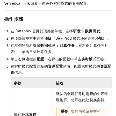
Ververica Flink
流批一体任务实时模式的资源配置。
操作步骤
在
Dataphin
首页的顶部菜单栏，选择
研发
>
数据研发
。
在顶部菜单栏中选择
项目
（Dev-Prod
模式还需选择
环境
）。
在左侧导航栏选择
数据处理
>
计算任务
，在右侧计算任务列
表中，单击目标计算任务。
单击右侧边栏的
配置
，在弹出的面板中单击
实时模式
页签。
在实时模式配置面板的
资源配置
区域，配置实时模式的
资源配
置
信息。
参数
描述
默认为创建任务时选择的生产环
境集群。您可在此处切换集群。
重要
集群切换后提交生
生产环境集群