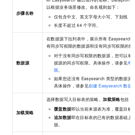
以根据业务场景修改。命名规则如下：
步骤名称
仅包含中文、英文字母大小写、下划线（_
长度不超过
64
个字符。
在数据源下拉列表中，展示所有
Easysearch
有同步写权限的数据源和没有同步写权限的数
对于没有同步写权限的数据源，您可以单
数据源
据源的同步写权限。具体操作，请参见
申
限
。
如果您还没有
Easysearch
类型的数据源
具体操作，请参见
创建
Easysearch
数据
选择数据写入目标表的策略。
加载策略
包括：
覆盖数据
即以当前来源表为准，覆盖目标
加载策略
追加数据
即在目标表的已有的数据基础上
据。