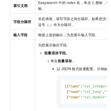
Easysearch
中的
index
名，单击
图标，可
索引文档
称。
非必填项，填写字段之间分隔符。如果您没有
字段分隔符
逗号（,）作为分隔符。
输入字段
根据上游的输出，为您展示输入字段。
为您展示输出字段。
批量添加
字段。
单击
批量添加
。
以
JSON
格式批量配置。示例如
[
{
"name"
:
"col_integer"
,
{
"name"
:
"col_long"
,
"ty
{
"name"
:
"col_double"
,
"