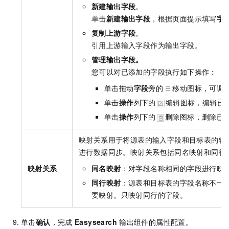
新建输出字段
。
单击
新建输出字段
，根据页面提示填写
字
复制上游字段
。
引用上游输入字段作为输出字段。
管理输出字段。
您可以对已添加的字段执行如下操作：
单击拖动
字段
旁的
移动图标，可调
单击
操作
列下的
编辑图标，编辑已
单击
操作
列下的
删除图标，删除已
映射关系用于将源表的输入字段和目标表的输
进行数据同步。映射关系包括同名映射和同行
映射关系
同名映射
：对字段名称相同的字段进行映
同行映射
：源表和目标表的字段名称不一
要映射。只映射同行的字段。
单击
确认
，完成
Easysearch
输出组件的属性配置。