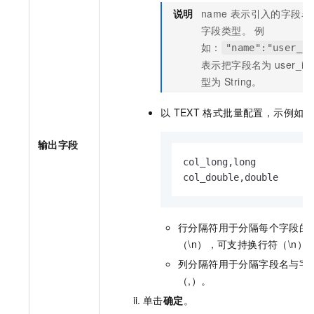
说明
name
表示引入的字段名称
字段类型。 例
如：
"name":"user_id
表示把字段名为
user_id
型为
String。
以
TEXT
格式批量配置，示例如下
输出字段
col_long,long

col_double,double
行分隔符用于分隔每个字段的
（\n），可支持换行符（\n）
列分隔符用于分隔字段名与字
（,）。
单击
确定
。