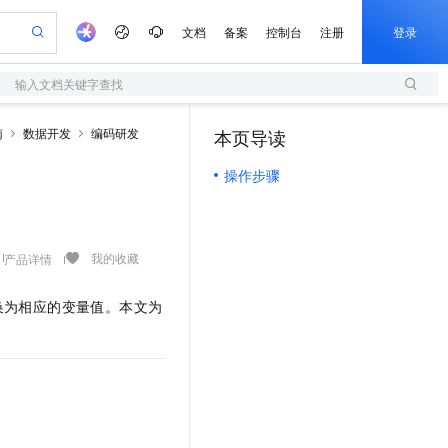
文档
备案
控制台
注册
登录
输入文档关键字查找
验
作计划
器
AI 活动
专业服务
服务伙伴合作计划
开发者社区
加入我们
服务平台百炼
阿里云 OPC 创新助力计划
南
数据开发
编码研发
本页导读
（0）
一站式生成采购清单，支持单品或批量购买
S
io：打造专属 AI 语音助手
S产品伙伴计划（繁花）
峰会
造的大模型服务与应用开发平台
轻量应用服务器
一句话生成原生可编辑精美 PPT 文稿
AI 生产力先锋
Al MaaS 服务伙伴赋能合作
域名
博文
Careers
至高可申请百万元
操作步骤
性可伸缩的云计算服务
开启高性价比 AI 编程新体验
Qwen-Audio-3.0-Realtime 端到端实时语音角色扮演
输入一句话想法, 轻松生成专业的 PPT
先锋实践拓展 AI 生产力的边界
快速构建应用程序和网站，即刻迈出上云第一步
Token 补贴，五大权
计划
海大会
伙伴信用分合作计划
商标
问答
社会招聘
益加速 OPC 成功
S
eek-V4-Pro
数字证书管理服务（原SSL证书）
一键部署幻兽帕鲁游戏服务器
飞天发布时刻
HOT
划
备案
电子书
校园招聘
pSeek-V4-Pro
视频创作，一键激活电商全链路生产力
全托管，含MySQL、PostgreSQL、SQL Server、MariaDB多引擎
实现全站HTTPS，呈现可信的WEB访问
一键购买专属联机服务器，轻松开启游戏
所见，即是所愿
更多支持
我的收藏
产品详情
划
公司注册
镜像站
视频生成
语音识别与合成
专属 QwenPaw
短信服务
漫剧工坊：一站式动画创作平台
AI 实训营
HOT
合作伙伴培训与认证
划
上云迁移
的智能体编程平台
站生成，高效打造优质广告素材
从聊天伙伴进化为能主动干活的本地数字员工
快速生产连贯的高质量长漫剧
从基础到进阶，Agent 创客手把手教你
国内短信简单易用，安全可靠，秒级触达，全球覆盖200+国家和地区。
换为相应的变量值。本文为
e-1.1-T2V
Qwen3-TTS-Flash
lScope
我要反馈
查询合作伙伴
畅细腻的高质量视频
离线语音合成大模型，多语言方言自适应，低延迟高稳定
n Alibaba Cloud ISV 合作
代维服务
olarDB
建企业门户网站
大数据开发治理平台 DataWorks
10 分钟搭建微信、支付宝小程序
创新加速
ope
登录合作伙伴管理后台
我要建议
站，无忧落地极速上线
以可视化方式快速构建移动和 PC 门户网站
100%兼容MySQL、PostgreSQL，兼容Oracle，支持集中和分布式
高效部署网站，快速应用到小程序
Data Agent 驱动的一站式 Data+AI 开发治理平台
e-1.1-I2V
Cosyvoice-V3-Flash
安全
畅自然，细节丰富
高表现力语音合成大模型，语音克隆听感自然
我要投诉
上云场景组合购
伴
边界网络安全防护产品
漫剧创作，剧本、分镜、视频高效生成
覆盖90%+业务场景，专享组合折扣价
2V
VPN
Fun-ASR