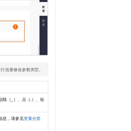
t.diy 一步搞定创意建站
构建大模型应用的安全防护体系
通过自然语言交互简化开发流程,全栈开发支持
通过阿里云安全产品对 AI 应用进行安全防护
进行批量修改参数类型。
线（_）、点（.）、短
信息，请参见
变量分类