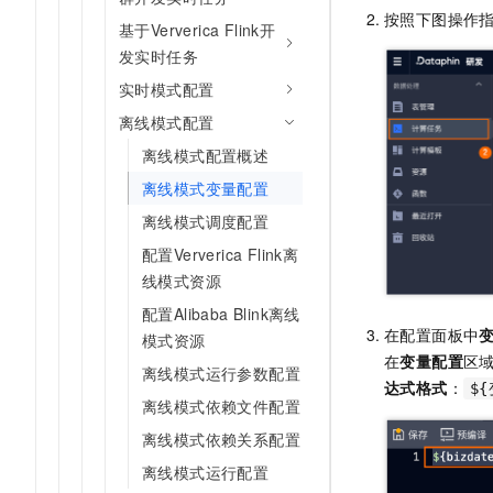
AI 产品 免费试用
按照下图操作
网络
安全
云开发大赛
基于Ververica Flink开
Tableau 订阅
1亿+ 大模型 tokens 和 
发实时任务
可观测
入门学习赛
中间件
AI空中课堂在线直播课
140+云产品 免费试用
实时模式配置
大模型服务
上云与迁云
产品新客免费试用，最长1
数据库
离线模式配置
生态解决方案
千问AI平台-Token Plan
企业出海
大模型ACA认证体验
离线模式配置概述
大数据计算
助力企业全员 AI 认知与能
行业生态解决方案
离线模式变量配置
政企业务
媒体服务
千问AI平台-模型体验
离线模式调度配置
开发者生态解决方案
在线体验全尺寸、多种模态
企业服务与云通信
配置Ververica Flink离
AI 开发和 AI 应用解决
Happy 系列大模型
线模式资源
域名与网站
配置Alibaba Blink离线
在配置面板中
终端用户计算
模式资源
在
变量配置
区
离线模式运行参数配置
Serverless
达式格式
：
大模型解决方案
$
离线模式依赖文件配置
开发工具
快速部署 Dify，高效搭建 
离线模式依赖关系配置
迁移与运维管理
离线模式运行配置