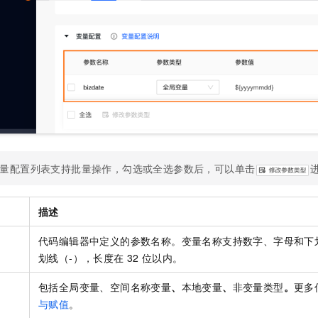
一个 AI 助手
即刻拥有 DeepSeek-R1 满血版
超强辅助，Bol
在企业官网、通讯软件中为客户提供 AI 客服
多种方案随心选，轻松解锁专属 DeepSeek
量配置列表支持批量操作，勾选或全选参数后，可以单击
描述
代码编辑器中定义的参数名称。变量名称支持数字、字母和下划
划线（-），长度在
32
位以内。
包括全局变量、空间名称变量
、
本地变量
、
非变量类型
。
更多
与赋值
。