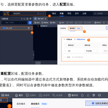
服务生态伙伴
视觉 Coding、空间感知、多模态思考等全面升级
1M上下文，专为长程任务能力而生
云工开物
企业应用
Night Plan 支持 Qwen 3.8-Max
AI 办公
指引，选择需配置变量参数的任务，进入
配置
面板。
NEW
Red Hat
30+ 款产品免费体验
夜间 5 折，Qwen/Meoo/TokenPlan 客户专享
AI智能应用
科研合作
ERP
堂（旗舰版）
SUSE
智能客服
AI 应用构建
大模型原生
CRM
2个月
自动承接线索
建站小程序
Qoder
大模型服务平台百炼-应用模版
OA 办公系统
HOT
NEW
面向真实软件
个人版上线、团队版降价；千问3.8-Max首发发尝鲜
丰富多元化的应用模版和解决方案
力提升
财税管理
模板建站
万有无界
大模型服务平台百炼-智能体
400电话
定制建站
的模型效果
灵活可视化地构建企业级 Agent
方案
广告营销
模板小程序
秒悟
人工智能平台 PAI
定制小程序
云端极速 AI 
新一代 AI 视频生成模型，深度适配广告营销等场景
AI Native 的算法工程平台，一站式完成建模、训练、推理服务部署
变量配置
区域，配置任务参数。
APP 开发
域，可以在代码编辑器中通过表达式方式新增参数、系统将自动加载代
建站系统
。同时可以在参数列表中修改参数类型并对参数赋值。
{变量名}
AI 应用
10分钟微调：让0.6B模型媲美235B模型
多模态数据信
依托云原生高可用架构,实现Dify私有化部署
用1%尺寸在特定领域达到大模型90%以上效果