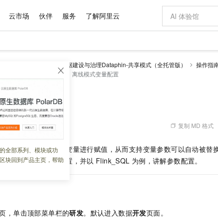
云市场
伙伴
服务
了解阿里云
AI 特惠
数据与 API
成为产品伙伴
企业增值服务
最佳实践
价格计算器
AI 场景体
基础软件
产品伙伴合
阿里云认证
市场活动
配置报价
大模型
理 Dataphin
智能数据建设与治理Dataphin-共享模式（全托管版）
操作指
自助选配和估算价格
务开发
离线模式配置
离线模式变量配置
新方式
域名与网站
睿译宝，AI翻译排版一步到位
智启 AI 普惠权益
产品生态集成认证中心
企业支持计划
云上春晚
千问官方 MaaS 平台，为开发者和 Agent 而生，新用户赠送 1 亿 + tokens 额度
云服务器 EC
Qwen Aud
AI Coding
阿里云Maa
2026 阿里云
为企业打
数据集
Windows
大模型认证
模型
NEW
NEW
交付可用成果
值低价云产品抢先购
提供智能易用的域名与建站服务
上传文档即自动完成翻译和格式还原
至高享 1亿+免费 tokens，加速 Al 应用落地
安全可靠、弹
智能编程，一键
产品生态伙伴
专家技术服务
云上奥运之旅
弹性计算合作
阿里云中企出
手机三要素
宝塔 Linux
全部认证
变量配置
价格优势
有专属领域专家
对象存储 OSS
GLM-5.2：长任务时代开源旗舰模型
阿里云 OPC 创新助力计划
云数据库 RD
即刻拥有 DeepS
AI 电商营销
产品生态伙伴工作台
企业增值服务台
云栖战略参考
云存储合作计
云栖大会
身份实名认证
CentOS
训练营
推动算力普惠，释放技术红利
的大模型服务
最高返9万
多领域专家智能体,一键组建 AI 虚拟交付团队
至高百万元 Token 补贴，加速一人公司成长
稳定、安全、高性价比、高性能的云存储服务
真正可用的 1M 上下文,一次完成代码全链路开发
轻松解锁专属 Dee
从图文生成到
复制 MD 格式
 06:21:01
云上的中国
数据库合作计
活动全景
短信
Docker
图片和
站式影视创作平台
人工智能平台 PAI
Hermes Agent，打造自进化智能体
Token Plan 模型订阅计划
Qoder
5 分钟轻松部署
AI 广告创作
企业成长
大模型
NEW
信息公告
看见新力量
云网络合作计
OCR 文字识别
JAVA
级电脑
证享300元代金券
可视化编排打通从文字构思到成片全链路闭环
一站式AI开发、训练和推理服务
自主进化，持久记忆，越用越聪明
Qwen3.8-Max 首发尝鲜，限时加量 10 倍，夜间低至2折
面向真实软件
图文、视频一
计算任务代码中所用的变量进行赋值，从而支持变量参数可以自动被替
的全部系列、模块或功
Kimi-K3
HappyHors
NEW
魔搭 Mode
loud
服务实践
官网公告
区块回到产品主页，帮助
时任务离线模式变量配置，并以
Flink_SQL
为例，讲解参数配置。
Kimi 最新旗舰模型，长程编程与推理利器
让文字生成流
金融模力时刻
Salesforce O
版
发票查验
全能环境
Qoder CN
Claude Code + GStack 打造工程团队
千问办公，限时限量积分加倍
云原生数据库 P
低代码高效构
AI 建站
NEW
作计划
计划
创新中心
魔搭 ModelSc
健康状态
让AI从“聊天伙伴”进化为能干活的“数字员工”
覆盖公网/内网、递归/权威、移动APP等全场景解析服务
安装技能 GStack，拥有专属 AI 工程团队
你的AI工作搭子，覆盖日常办公高频场景
基于千问大模型等，支持代码智能生成、研发智能问答
0 代码专业建
客户案例
天气预报查询
操作系统
Deepseek-v4-pro
HappyHors
态合作计划
态智能体模型
旗舰 MoE 大模型，百万上下文与顶尖推理能力
图生视频，流
Compute
同享
容器服务 Kubernetes 版 ACK
万小智 AI 建站低至 15元/月
云防火墙
AI 短剧/漫剧
快递物流查询
WordPress
成为服务伙
高校合作
式云数据仓库
点，立即开启云上创新
提供一站式管理容器应用的 K8s 服务
送.CN域名，送备案服务码
云原生的云上
AI助力短剧
GLM-5.2
Wan2.7-T
页，单击顶部菜单栏的
研发
。默认进入数据
开发
页面。
Ubuntu