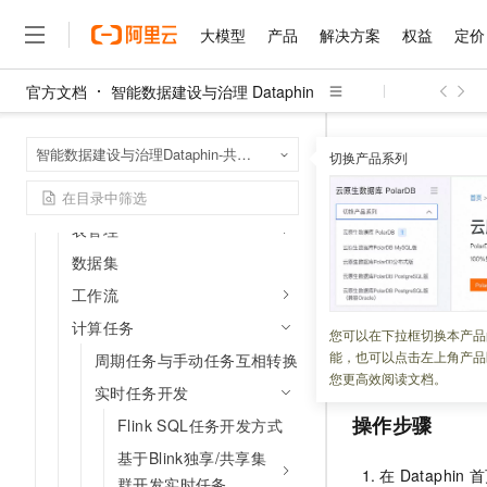
管理中心
数仓规划
大模型
产品
解决方案
权益
定价
数据引入
官方文档
智能数据建设与治理 Dataphin
数据开发
大模型
产品
解决方案
权益
定价
云市场
伙伴
服务
了解阿里云
精选产品
精选解决方案
普惠上云
产品定价
精选商城
成为销售伙伴
售前咨询
为什么选择阿里云
数据开发概述
千问AI平台
智能数据建设与治
首页
智能数据建设与治理Dataphin-共享模式（全托管版）
了解云产品的定价详情
切换产品系列
规范建模
计算任务
实时任
大模型服务平台百炼
千问办公，解锁你的工作
普惠上云 官方力荐
分销伙伴
在线服务
网站建设
什么是云计算
大
大模型服务与应用平台
企业级Agent产品，直接
云服务器38元/年起，超
编码研发
咨询伙伴
多端小程序
技术领先
离线模式
云上成本管理
售后服务
表管理
千问大模型
Agency Agents：拥
官方推荐返现计划
大模型
大模型
精选产品
精选解决方案
Salesforce 国际版订阅
稳定可靠
管理和优化成本
多元化、高性能、安全可靠
推荐新用户得奖励，单订单
数据集
销售伙伴合作计划
自助服务
更新时间：
2024-04-16
友盟天域
安全合规
人工智能与机器学习
AI
文本生成
工作流
无影云电脑
HappyHorse 打造一
云工开物
无影生态合作计划
在线服务
观测云
分析师报告
计算任务
随时随地安全接入的云上超
高校专属算力普惠，学生认
计算
互联网应用开发
变量参数配置是对
您可以在下拉框切换本产品
Qwen3.8-Max
HOT
Salesforce On Alibaba C
工单服务
能，也可以点击左上角产品
您介绍如何配置实
周期任务与手动任务互相转换
智能体时代全能旗舰模型
Tuya 物联网平台阿里云
研究报告与白皮书
云解析DNS
快速拥有专属 OpenClaw
Consulting Partner 合
大数据
容器
您更高效阅读文档。
免费试用
短信专区
实时任务开发
蓝凌 OA
Qwen3.7-Plus
AI 大模型销售与服务生
现代化应用
存储
操作步骤
天池大赛
Flink SQL任务开发方式
能看、能想、能动手的多模
云原生大数据计算服务 Max
解决方案免费试用 新老
电子合同
基于Blink独享/共享集
面向分析的企业级SaaS模
最高领取价值200元试用
安全
网络与CDN
AI 算法大赛
Qwen3-VL-Plus
在
Dataphin
首
畅捷通
群开发实时任务