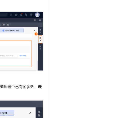
文戏情感细腻自然，动作戏激烈拳拳到肉，实现更强表演能力
支持中英文自由切换，具备更强的噪声鲁棒性
云聚AI 严选权益
SSL 证书
，一键激活高效办公新体验
精选AI产品，从模型到应用全链提效
堡垒机
AI 用量加速计划
应用
防火墙
、识别商机，让客服更高效、服务更出色。
新老同享，达量后返
千问办公
主机安全
NEW
的智能体编程平台
一站式AI生产力平台
AI 应用及服务市场
伶鹊
企业级人与Agent协作平台，接入和调度多个数字员工
智能客服平台，对话机器人、对话分析、智能外呼
AI 应用
大模型服务平台百炼 - 全妙
大模型
应用创作平台
多模态内容创作工具，已接入 DeepSeek
自然语言处理
码编辑器中已有的参数。
表
数据标注
机器学习
息提取
与 AI 智能体进行实时音视频通话
从文本、图片、视频中提取结构化的属性信息
构建支持视频理解的 AI 音视频实时通话应用