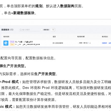
一个 AI 助手
即刻拥有 DeepSeek-R1 满血版
超强辅助，Bol
页，单击顶部菜单栏的
规划
。默认进入
数据架构
页面。
在企业官网、通讯软件中为客户提供 AI 客服
多种方案随心选，轻松解锁专属 DeepSeek
面，单击
+新建数据板块
。
块
配置向导页面，配置
数据板块信息。
择
生产开发类型。
的实际需求，选择对应
生产开发类型
。
v-Prod 模式
：
如您管理诉求较强，数据研发人员较多且能力及分工明
，推荐此模式。Dev
环境和
Prod
环境逻辑隔离，可加强对数据研发流
权限，最大化保障数据生产稳定性。但是研发流程灵活及便捷性较低，
求较高，需要配置双份计算存储资源。
sic 模式
：
如您关注数据研发效率而非强管控，研发人员职能边界相对