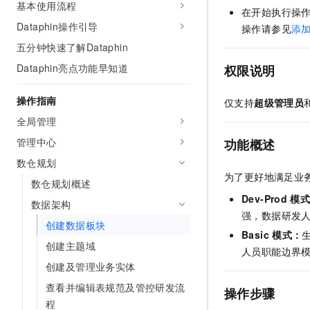
基本使用流程
AI 产品 免费试用
在开始执行操
网络
安全
云开发大赛
Tableau 订阅
Dataphin操作引导
1亿+ 大模型 tokens 和 
操作请参见
添
可观测
入门学习赛
中间件
AI空中课堂在线直播课
五分钟快速了解Dataphin
140+云产品 免费试用
大模型服务
Dataphin亮点功能早知道
上云与迁云
权限说明
产品新客免费试用，最长1
数据库
生态解决方案
千问AI平台-Token Plan
企业出海
大模型ACA认证体验
操作指南
大数据计算
仅支持
超级管理员
助力企业全员 AI 认知与能
行业生态解决方案
全局管理
政企业务
媒体服务
千问AI平台-模型体验
开发者生态解决方案
管理中心
功能概述
在线体验全尺寸、多种模态
企业服务与云通信
数仓规划
AI 开发和 AI 应用解决
Happy 系列大模型
为了更好地满足业务诉
数仓规划概述
域名与网站
Dev-Prod
模
数据架构
终端用户计算
强，数据研发
创建数据板块
Basic
模式：
Serverless
大模型解决方案
创建主题域
人员职能边界
创建及管理业务实体
开发工具
快速部署 Dify，高效搭建 
查看并编辑表规范及管控研发流
操作步骤
迁移与运维管理
程