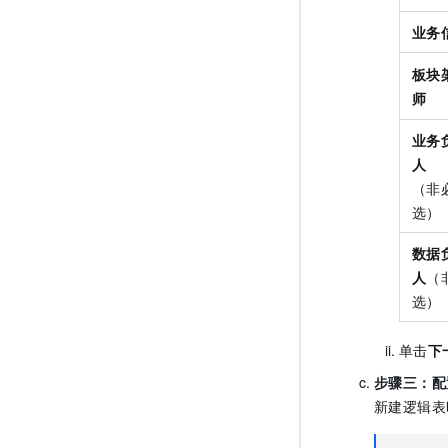
业务
板块
师
业务
人
（非
选）
数据
人
（
选）
单击
下
步骤三：配
新建逻辑表