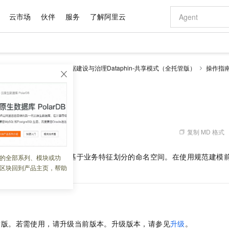
云市场
伙伴
服务
了解阿里云
AI 特惠
数据与 API
成为产品伙伴
企业增值服务
最佳实践
价格计算器
AI 场景体
基础软件
产品伙伴合
阿里云认证
市场活动
配置报价
大模型
理 Dataphin
智能数据建设与治理Dataphin-共享模式（全托管版）
操作指
自助选配和估算价格
新方式
域名与网站
睿译宝，AI翻译排版一步到位
智启 AI 普惠权益
产品生态集成认证中心
企业支持计划
云上春晚
千问官方 MaaS 平台，为开发者和 Agent 而生，新用户赠送 1 亿 + tokens 额度
云服务器 EC
Qwen Aud
AI Coding
阿里云Maa
2026 阿里云
为企业打
数据集
Windows
大模型认证
模型
NEW
NEW
交付可用成果
值低价云产品抢先购
提供智能易用的域名与建站服务
上传文档即自动完成翻译和格式还原
至高享 1亿+免费 tokens，加速 Al 应用落地
安全可靠、弹
智能编程，一键
产品生态伙伴
专家技术服务
云上奥运之旅
弹性计算合作
阿里云中企出
手机三要素
宝塔 Linux
全部认证
板块
价格优势
有专属领域专家
对象存储 OSS
GLM-5.2：长任务时代开源旗舰模型
阿里云 OPC 创新助力计划
云数据库 RD
即刻拥有 DeepS
AI 电商营销
产品生态伙伴工作台
企业增值服务台
云栖战略参考
云存储合作计
云栖大会
身份实名认证
CentOS
训练营
推动算力普惠，释放技术红利
的大模型服务
最高返9万
多领域专家智能体,一键组建 AI 虚拟交付团队
至高百万元 Token 补贴，加速一人公司成长
稳定、安全、高性价比、高性能的云存储服务
真正可用的 1M 上下文,一次完成代码全链路开发
轻松解锁专属 Dee
从图文生成到
复制 MD 格式
 06:04:36
云上的中国
数据库合作计
活动全景
短信
Docker
图片和
站式影视创作平台
人工智能平台 PAI
Hermes Agent，打造自进化智能体
Token Plan 模型订阅计划
Qoder
5 分钟轻松部署
AI 广告创作
企业成长
大模型
NEW
信息公告
看见新力量
云网络合作计
OCR 文字识别
JAVA
级电脑
证享300元代金券
可视化编排打通从文字构思到成片全链路闭环
一站式AI开发、训练和推理服务
自主进化，持久记忆，越用越聪明
Qwen3.8-Max 首发尝鲜，限时加量 10 倍，夜间低至2折
面向真实软件
图文、视频一
间的重要组成部分，是基于业务特征划分的命名空间。在使用规范建模
的全部系列、模块或功
Kimi-K3
HappyHors
NEW
魔搭 Mode
loud
服务实践
官网公告
区块回到产品主页，帮助
绍如何新建数据板块。
Kimi 最新旗舰模型，长程编程与推理利器
让文字生成流
金融模力时刻
Salesforce O
版
发票查验
全能环境
Qoder CN
Claude Code + GStack 打造工程团队
千问办公，限时限量积分加倍
云原生数据库 P
低代码高效构
AI 建站
NEW
作计划
计划
创新中心
魔搭 ModelSc
健康状态
让AI从“聊天伙伴”进化为能干活的“数字员工”
覆盖公网/内网、递归/权威、移动APP等全场景解析服务
安装技能 GStack，拥有专属 AI 工程团队
你的AI工作搭子，覆盖日常办公高频场景
基于千问大模型等，支持代码智能生成、研发智能问答
0 代码专业建
客户案例
天气预报查询
操作系统
Deepseek-v4-pro
HappyHors
态合作计划
态智能体模型
旗舰 MoE 大模型，百万上下文与顶尖推理能力
图生视频，流
Compute
同享
容器服务 Kubernetes 版 ACK
万小智 AI 建站低至 15元/月
云防火墙
AI 短剧/漫剧
快递物流查询
WordPress
成为服务伙
高校合作
式云数据仓库
点，立即开启云上创新
提供一站式管理容器应用的 K8s 服务
送.CN域名，送备案服务码
云原生的云上
AI助力短剧
GLM-5.2
Wan2.7-T
发版。若需使用，请升级当前版本。升级版本，请参见
升级
。
Ubuntu