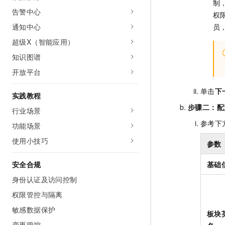
制
告警中心
权
员
通知中心
超级X（智能应用）
知识图谱
开放平台
单击
下
实践教程
步骤二：配
行业场景
参考下
功能场景
使用小技巧
参数
基础
安全合规
身份认证及访问控制
权限管控与隔离
敏感数据保护
板块
变更管控