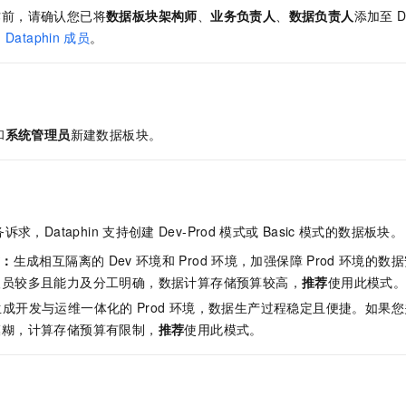
服务生态伙伴
视觉 Coding、空间感知、多模态思考等全面升级
1M上下文，专为长程任务能力而生
云工开物
企业应用
Night Plan 支持 Qwen 3.8-Max
AI 办公
作前，请确认您已将
数据板块架构师
、
业务负责人
、
数据负责人
添加至
D
NEW
Red Hat
30+ 款产品免费体验
夜间 5 折，Qwen/Meoo/TokenPlan 客户专享
AI智能应用
加
Dataphin
成员
。
科研合作
ERP
堂（旗舰版）
SUSE
智能客服
AI 应用构建
大模型原生
CRM
2个月
自动承接线索
建站小程序
Qoder
大模型服务平台百炼-应用模版
OA 办公系统
HOT
NEW
和
系统管理员
新建数据板块。
面向真实软件
个人版上线、团队版降价；千问3.8-Max首发发尝鲜
丰富多元化的应用模版和解决方案
力提升
财税管理
模板建站
万有无界
大模型服务平台百炼-智能体
400电话
定制建站
的模型效果
灵活可视化地构建企业级 Agent
方案
广告营销
模板小程序
秒悟
人工智能平台 PAI
求，Dataphin
支持创建
Dev-Prod
模式或
Basic
模式的数据板块。
定制小程序
云端极速 AI 
新一代 AI 视频生成模型，深度适配广告营销等场景
AI Native 的算法工程平台，一站式完成建模、训练、推理服务部署
式：
生成相互隔离的
Dev
环境和
Prod
环境，加强保障
Prod
环境的数据
APP 开发
人员较多且能力及分工明确，数据计算存储预算较高，
推荐
使用此模式
生成开发与运维一体化的
Prod
环境，数据生产过程稳定且便捷。如果您
建站系统
模糊，计算存储预算有限制，
推荐
使用此模式。
AI 应用
10分钟微调：让0.6B模型媲美235B模型
多模态数据信
依托云原生高可用架构,实现Dify私有化部署
用1%尺寸在特定领域达到大模型90%以上效果