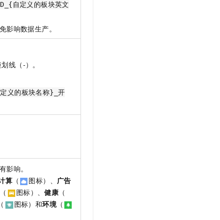
LD_{自定义的板块英文
免影响数据生产。
划线（-）。
自定义的板块名称}_开
有影响。
计算
（
图标）、
广告
（
图标）、
健康
（
（
图标）和
环境
（