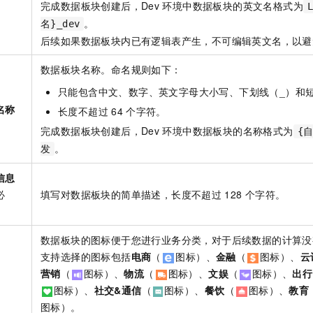
完成数据板块创建后，Dev
环境中数据板块的英文名格式为
。
名}_dev
后续如果数据板块内已有逻辑表产生，不可编辑英文名，以避
数据板块名称。命名规则如下：
只能包含中文、数字、英文字母大小写、下划线（_）和短
名称
长度不超过
64
个字符。
完成数据板块创建后，Dev
环境中数据板块的名称格式为
{
。
发
信息
必
填写对数据板块的简单描述，长度不超过
128
个字符。
数据板块的图标便于您进行业务分类，对于后续数据的计算没
支持选择的图标包括
电商
（
图标）、
金融
（
图标）、
云
营销
（
图标）、
物流
（
图标）、
文娱
（
图标）、
出行
图标）、
社交&通信
（
图标）、
餐饮
（
图标）、
教育
图标）。