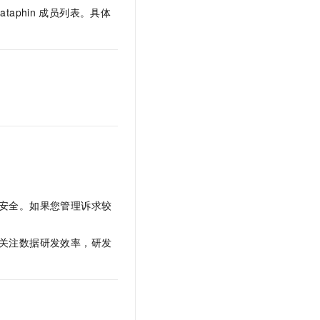
文戏情感细腻自然，动作戏激烈拳拳到肉，实现更强表演能力
支持中英文自由切换，具备更强的噪声鲁棒性
云聚AI 严选权益
ataphin
成员列表。具体
SSL 证书
，一键激活高效办公新体验
精选AI产品，从模型到应用全链提效
堡垒机
AI 用量加速计划
应用
防火墙
、识别商机，让客服更高效、服务更出色。
新老同享，达量后返
千问办公
主机安全
NEW
的智能体编程平台
一站式AI生产力平台
AI 应用及服务市场
伶鹊
企业级人与Agent协作平台，接入和调度多个数字员工
智能客服平台，对话机器人、对话分析、智能外呼
AI 应用
大模型服务平台百炼 - 全妙
大模型
应用创作平台
多模态内容创作工具，已接入 DeepSeek
安全。如果您管理诉求较
自然语言处理
。
数据标注
关注数据研发效率，研发
机器学习
息提取
与 AI 智能体进行实时音视频通话
从文本、图片、视频中提取结构化的属性信息
构建支持视频理解的 AI 音视频实时通话应用