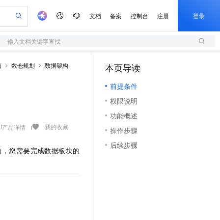
文档
备案
控制台
注册
登录
输入文档关键字查找
验
作计划
器
AI 活动
专业服务
服务伙伴合作计划
开发者社区
加入我们
服务平台百炼
阿里云 OPC 创新助力计划
南
数仓规划
数据架构
本页导读
（0）
一站式生成采购清单，支持单品或批量购买
S
io：打造专属 AI 语音助手
S产品伙伴计划（繁花）
峰会
造的大模型服务与应用开发平台
轻量应用服务器
一句话生成原生可编辑精美 PPT 文稿
AI 生产力先锋
Al MaaS 服务伙伴赋能合作
域名
博文
Careers
至高可申请百万元
前提条件
性可伸缩的云计算服务
开启高性价比 AI 编程新体验
Qwen-Audio-3.0-Realtime 端到端实时语音角色扮演
输入一句话想法, 轻松生成专业的 PPT
先锋实践拓展 AI 生产力的边界
快速构建应用程序和网站，即刻迈出上云第一步
Token 补贴，五大权
计划
海大会
伙伴信用分合作计划
商标
问答
社会招聘
权限说明
益加速 OPC 成功
S
eek-V4-Pro
数字证书管理服务（原SSL证书）
一键部署幻兽帕鲁游戏服务器
飞天发布时刻
HOT
划
备案
电子书
校园招聘
功能概述
pSeek-V4-Pro
视频创作，一键激活电商全链路生产力
全托管，含MySQL、PostgreSQL、SQL Server、MariaDB多引擎
实现全站HTTPS，呈现可信的WEB访问
一键购买专属联机服务器，轻松开启游戏
所见，即是所愿
更多支持
我的收藏
产品详情
划
公司注册
镜像站
操作步骤
视频生成
语音识别与合成
专属 QwenPaw
短信服务
漫剧工坊：一站式动画创作平台
AI 实训营
HOT
合作伙伴培训与认证
后续步骤
划
上云迁移
的智能体编程平台
站生成，高效打造优质广告素材
从聊天伙伴进化为能主动干活的本地数字员工
快速生产连贯的高质量长漫剧
从基础到进阶，Agent 创客手把手教你
国内短信简单易用，安全可靠，秒级触达，全球覆盖200+国家和地区。
前，您需要完成数据板块的
e-1.1-T2V
Qwen3-TTS-Flash
lScope
我要反馈
查询合作伙伴
畅细腻的高质量视频
离线语音合成大模型，多语言方言自适应，低延迟高稳定
n Alibaba Cloud ISV 合作
代维服务
olarDB
建企业门户网站
大数据开发治理平台 DataWorks
10 分钟搭建微信、支付宝小程序
创新加速
ope
登录合作伙伴管理后台
我要建议
站，无忧落地极速上线
以可视化方式快速构建移动和 PC 门户网站
100%兼容MySQL、PostgreSQL，兼容Oracle，支持集中和分布式
高效部署网站，快速应用到小程序
Data Agent 驱动的一站式 Data+AI 开发治理平台
e-1.1-I2V
Cosyvoice-V3-Flash
安全
畅自然，细节丰富
高表现力语音合成大模型，语音克隆听感自然
我要投诉
上云场景组合购
伴
边界网络安全防护产品
漫剧创作，剧本、分镜、视频高效生成
覆盖90%+业务场景，专享组合折扣价
2V
VPN
Fun-ASR