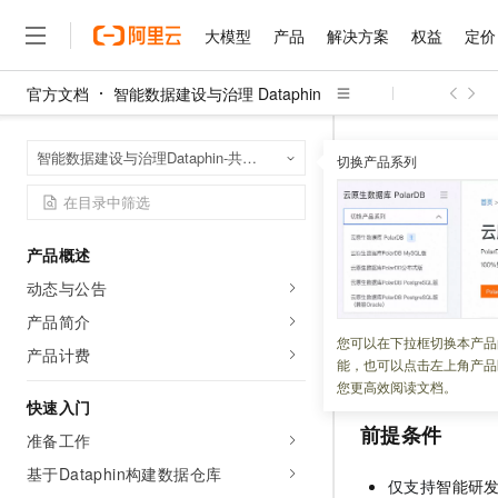
大模型
产品
解决方案
权益
定价
官方文档
智能数据建设与治理 Dataphin
大模型
产品
解决方案
权益
定价
云市场
伙伴
服务
了解阿里云
精选产品
精选解决方案
普惠上云
产品定价
精选商城
成为销售伙伴
售前咨询
为什么选择阿里云
千问AI平台
智能数据建设与治
首页
智能数据建设与治理Dataphin-共享模式（全托管版）
了解云产品的定价详情
切换产品系列
创建数据板块
大模型服务平台百炼
千问办公，解锁你的工作
普惠上云 官方力荐
分销伙伴
在线服务
网站建设
什么是云计算
大
大模型服务与应用平台
企业级Agent产品，直接
云服务器38元/年起，超
咨询伙伴
多端小程序
技术领先
创建数据
云上成本管理
售后服务
千问大模型
Agency Agents：拥
官方推荐返现计划
大模型
大模型
精选产品
精选解决方案
Salesforce 国际版订阅
稳定可靠
产品概述
管理和优化成本
多元化、高性能、安全可靠
推荐新用户得奖励，单订单
销售伙伴合作计划
自助服务
动态与公告
更新时间：
2024-07-25
友盟天域
安全合规
人工智能与机器学习
AI
文本生成
无影云电脑
HappyHorse 打造一
云工开物
无影生态合作计划
在线服务
产品简介
观测云
分析师报告
随时随地安全接入的云上超
高校专属算力普惠，学生认
计算
互联网应用开发
数据板块是逻辑空
您可以在下拉框切换本产品
Qwen3.8-Max
HOT
产品计费
Salesforce On Alibaba C
工单服务
能，也可以点击左上角产品
创建。本文为您介
智能体时代全能旗舰模型
Tuya 物联网平台阿里云
研究报告与白皮书
云解析DNS
快速拥有专属 OpenClaw
Consulting Partner 合
大数据
容器
您更高效阅读文档。
免费试用
短信专区
快速入门
蓝凌 OA
Qwen3.7-Plus
AI 大模型销售与服务生
现代化应用
存储
前提条件
天池大赛
能看、能想、能动手的多模
准备工作
云原生大数据计算服务 Max
解决方案免费试用 新老
电子合同
面向分析的企业级SaaS模
最高领取价值200元试用
基于Dataphin构建数据仓库
安全
网络与CDN
AI 算法大赛
Qwen3-VL-Plus
仅支持
智能研
畅捷通