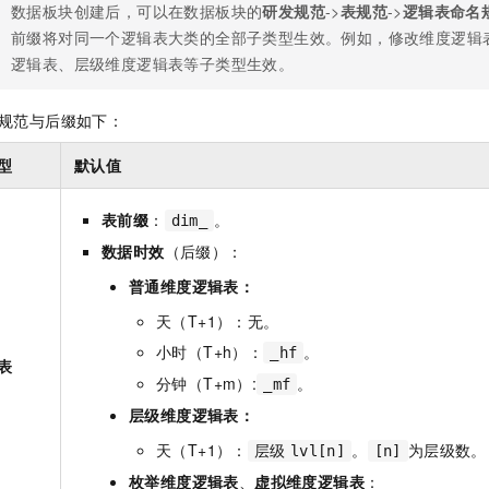
数据板块创建后，可以在数据板块的
研发规范
->
表规范
->
逻辑表命名
前缀将对同一个逻辑表大类的全部子类型生效。例如，修改维度逻辑
逻辑表、层级维度逻辑表等子类型生效。
规范与后缀如下：
型
默认值
表前缀
：
。
dim_
数据时效
（后缀）：
普通维度逻辑表：
天（T+1）：无。
小时（T+h）：
。
_hf
表
分钟（T+m）:
。
_mf
层级维度逻辑表：
天（T+1）：
。
为层级数。
层级
lvl[n]
[n]
枚举维度逻辑表
、
虚拟维度逻辑表
：