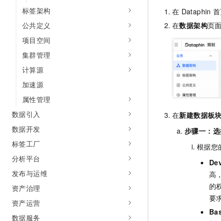
10 分钟在聊天系统中增加
标签架构
专有云
在
Dataphin
首
在
数据架构
页
公共定义
项目空间
集群管理
计算源
加速源
属性管理
数据引入
在
新建数据板
数据开发
步骤一：选
标签工厂
根据您
分析平台
De
发布与运维
高
的
资产治理
要
资产运营
Ba
数据服务