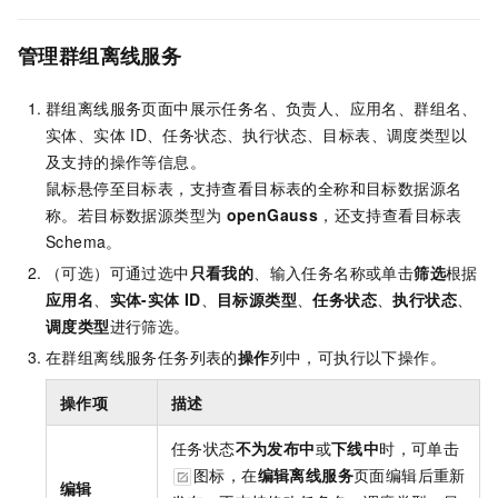
管理群组离线服务
群组离线服务页面中展示任务名、负责人、应用名、群组名、
实体、实体
ID、任务状态、执行状态、目标表、调度类型以
及支持的操作等信息。
鼠标悬停至目标表，支持查看目标表的全称和目标数据源名
称。若目标数据源类型为
openGauss
，还支持查看目标表
Schema。
（可选）可通过选中
只看我的
、输入任务名称或单击
筛选
根据
应用名
、
实体-实体
ID
、
目标源类型
、
任务状态
、
执行状态
、
调度类型
进行筛选。
在群组离线服务任务列表的
操作
列中，可执行以下操作。
操作项
描述
任务状态
不为发布中
或
下线中
时，可单击
图标，在
编辑离线服务
页面编辑后重新
编辑