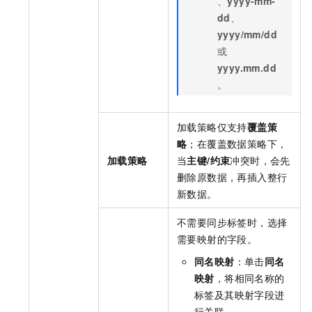
、
yyyy-mm-
dd
、
yyyy/mm/dd
或
yyyy.mm.dd
。
加载策略仅支持
覆盖策
略
；在覆盖数据策略下，
加载策略
当
主键/约束
冲突时，会先
删除原数据，再插入整行
新数据。
不需要同步标签时，选择
需要映射的字段。
同名映射
：单击
同名
映射
，将相同名称的
标签及其映射字段进
行关联。