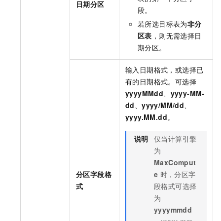
日期分区
段。
若所选目标表为
非分
区表
，则无需选择日
期分区。
输入日期格式，或选择已
有的日期格式。可选择
yyyyMMdd
、
yyyy-MM-
dd
、
yyyy/MM/dd
、
yyyy.MM.dd
。
说明
仅当计算引擎
为
MaxComput
分区字段格
e
时，分区字
式
段格式可选择
为
yyyymmdd