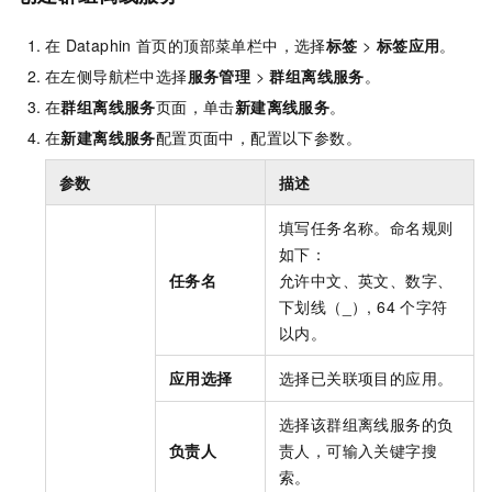
在
Dataphin
首页的顶部菜单栏中，选择
标签
>
标签应用
。
在左侧导航栏中选择
服务管理
>
群组离线服务
。
在
群组离线服务
页面，单击
新建离线服务
。
在
新建离线服务
配置页面中，配置以下参数。
参数
描述
填写任务名称。命名规则
如下：
任务名
允许中文、英文、数字、
下划线（_）, 64
个字符
以内。
应用选择
选择已关联项目的应用。
选择该群组离线服务的负
负责人
责人，可输入关键字搜
索。