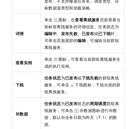
发布，不支持修改任务名、调度类型、目
标数据源类型和加载策略。
单击
图标，在
查看离线服务
页面查看当
前标签离线服务的详细信息。任务状态为
详情
编辑中
、
发布失败
、
已发布
或
已下线
时，
可单击页面底部的
编辑
，可编辑当前群组
离线服务。
单击
图标，可查看当前群组离线服务生
查看实例
成的执行实例。
任务状态
为
已发布
或
下线失败
的群组离线
下线
服务，可单击
下线图标，下线当前的群
组离线服务。
任务状态
为
已发布
状态的
周期调度
群组离
线服务，可单击
补数据图标进行补数
补数据
据，默认补业务日期为昨天（T-1）的数
据。