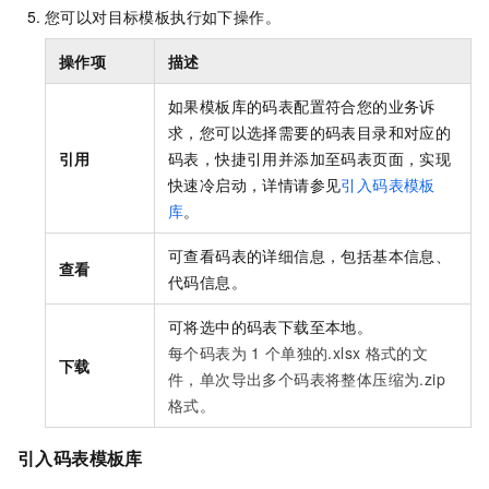
您可以对目标模板执行如下操作。
操作项
描述
如果模板库的码表配置符合您的业务诉
求，您可以选择需要的码表目录和对应的
引用
码表，快捷引用并添加至码表页面，实现
快速冷启动，详情请参见
引入码表模板
库
。
可查看码表的详细信息，包括基本信息、
查看
代码信息。
可将选中的码表下载至本地。
每个码表为
1
个单独的.xlsx
格式的文
下载
件，单次导出多个码表将整体压缩为.zip
格式。
引入码表模板库