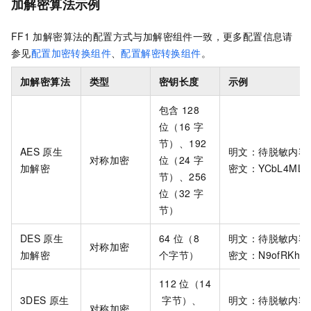
加解密算法示例
FF1
加解密算法的配置方式与加解密组件一致，更多配置信息请
参见
配置加密转换组件
、
配置解密转换组件
。
加解密算法
类型
密钥长度
示例
包含
128
位（16
字
节）、192
AES
原生
明文：待脱敏内容
对称加密
位（24
字
加解密
密文：YCbL4MLjN
节）、256
位（32
字
节）
DES
原生
64
位（8
明文：待脱敏内容
对称加密
加解密
个字节）
密文：N9ofRKhLA
112
位（14
3DES
原生
字节）、
明文：待脱敏内容
对称加密