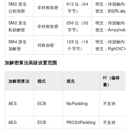
SM2
原生
512
位（64
明文：待脱敏内容
非对称加密
公钥加密
字节）
密文：BIIjRLqkp3a
SM2
原生
256
位（32
明文：待脱敏内容
非对称加密
私钥解密
字节）
密文：ArrayIndexO
SM4
原生
128
位（16
明文：待脱敏内容
对称加密
加解密
个字节）
密文：RghOtCYCH
加解密算法高级设置范围
IV（偏移
加解密算法
模式
填充
量）
AES
ECB
NoPadding
不支持
AES
ECB
PKCS5Padding
不支持