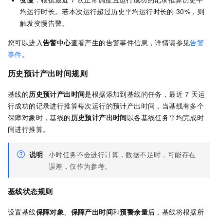
均运行时长。若本次运行超过历史平均运行时长的
30%，则
触发变慢告警。
您可以进入
告警中心
查看产生的
告警事件
信息，详情请参见
告警
事件
。
历史预计产出时间规则
基线的
历史预计产出时间
是根据添加到基线的任务，
最近
7
天运
行成功的记录进行推算每次运行的预计产出时间
，当基线有多个
保障对象时，基线的
历史预计产出时间
以各基线任务平均完成时
间进行推算。
说明
小时任务不会进行计算，数据不足时，可能存在
误差，仅作为参考。
基线状态规则
设置基线
保障对象
、
保障产出时间
和
预警余量
后，基线将根据
所