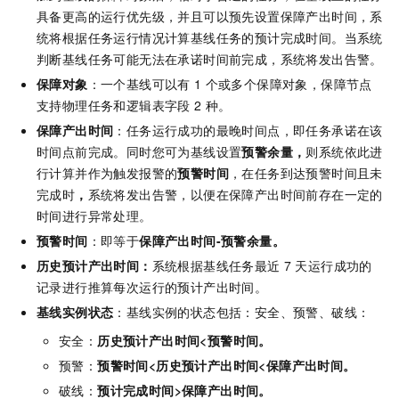
具备更高的运行优先级，并且可以预先设置
保障产出时间
，系
统将根据任务运行情况计算基线任务的预计完成时间。当系统
判断基线任务可能无法在承诺时间前完成，系统将发出告警。
保障对象
：
一个基线可以有
1
个或多个保障对象，保障节点
支持物理任务和逻辑表字段
2
种。
保障产出时间
：任务运行成功的最晚时间点，即任务承诺在该
时间点前完成。同时您可为基线设置
预警余量，
则系统依此进
行计算并作为触发报警的
预警时间
，
在任务到达
预警时间
且未
完成时
，
系统将发出告警，以便在保障产出时间前存在一定
的
时间进行异常处理。
预警时间
：即等于
保障产出时间-预警余量。
历史预计产出时间：
系统根据基线任务最近
7
天运行成功的
记录进行推算每次运行的预计产出时间。
基线实例状态
：基线实例的状态包括：安全、预警、破线：
安全：
历史预计产出时间<预警时间。
预警：
预警时间<历史预计产出时间<保障产出时间。
破线：
预计完成时间>保障产出时间。