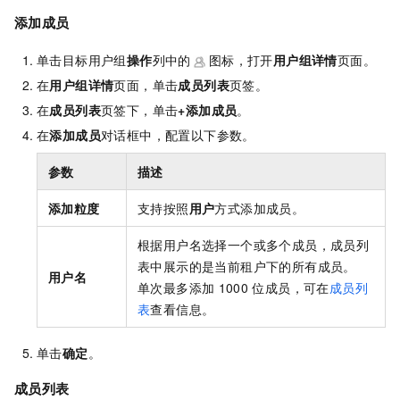
添加成员
单击目标用户组
操作
列中的
图标，打开
用户组详情
页面。
在
用户组详情
页面，单击
成员列表
页签。
在
成员列表
页签下，单击
+添加成员
。
在
添加成员
对话框中，配置以下参数。
参数
描述
添加粒度
支持按照
用户
方式添加成员。
根据用户名选择一个或多个成员，成员列
表中展示的是当前租户下的所有成员。
用户名
单次最多添加
1000
位成员，可在
成员列
表
查看信息。
单击
确定
。
成员列表