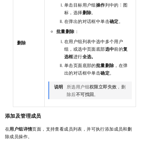
单击目标用户组
操作
列中的
图
标，选择
删除
。
在弹出的对话框中单击
确定
。
批量删除
：
在用户组列表中选中多个用户
删除
组，或选中页面底部
选中
前的
复
选框
进行
全选。
单击页面底部的
批量删除
，在弹
出的对话框中单击
确定
。
说明
所选用户组
权限立即失效
，删
除后
不可找回
。
添加及管理成员
在
用户组详情
页面，支持查看成员列表，并可执行添加成员和删
除成员操作。