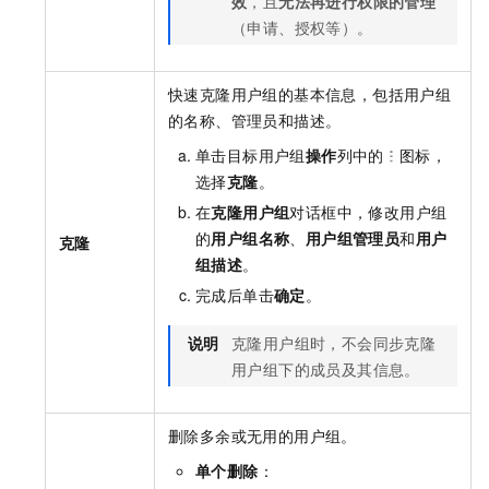
效
，且
无法再进行权限的管理
（申请、授权等）。
快速克隆用户组的基本信息，包括用户组
的名称、管理员和描述。
单击目标用户组
操作
列中的
图标，
选择
克隆
。
在
克隆用户组
对话框中，修改用户组
的
用户组名称
、
用户组管理员
和
用户
克隆
组描述
。
完成后单击
确定
。
说明
克隆用户组时，不会同步克隆
用户组下的成员及其信息。
删除多余或无用的用户组。
单个删除
：