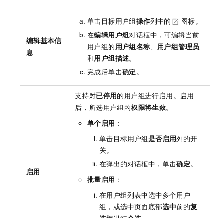
单击目标用户组
操作
列中的
图标。
在
编辑用户组
对话框中，可编辑当前
编辑基本信
用户组的
用户组名称
、
用户组管理员
息
和
用户组描述
。
完成后单击
确定
。
支持对
已停用
的用户组进行启用。启用
后，所选用户组的
权限将生效
。
单个启用
：
单击目标用户组
是否启用
列的开
关。
在弹出的对话框中，单击
确定
。
启用
批量启用
：
在用户组列表中选中多个用户
组，或选中页面底部
选中
前的
复
选框
进行
全选。