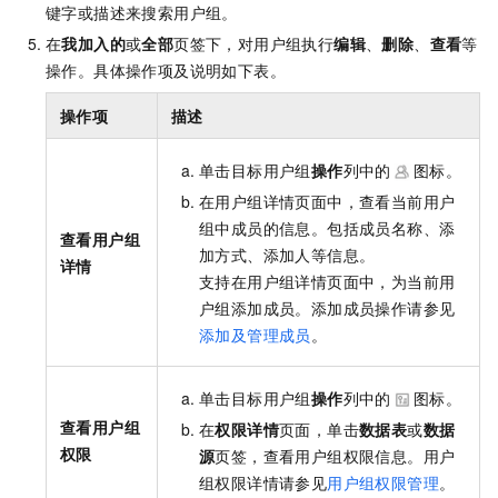
键字或描述来搜索用户组。
在
我加入的
或
全部
页签下，对用户组执行
编辑
、
删除
、
查看
等
操作。具体操作项及说明如下表。
操作项
描述
单击目标用户组
操作
列中的
图标。
在用户组详情页面中，查看当前用户
组中成员的信息。包括成员名称、添
查看用户组
加方式、添加人等信息。
详情
支持在用户组详情页面中，为当前用
户组添加成员。添加成员操作请参见
添加及管理成员
。
单击目标用户组
操作
列中的
图标。
查看用户组
在
权限详情
页面，单击
数据表
或
数据
权限
源
页签，查看用户组权限信息。用户
组权限详情请参见
用户组权限管理
。