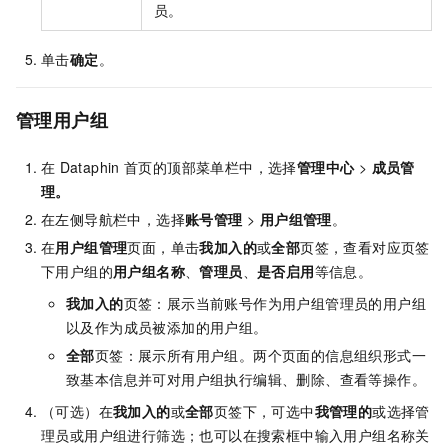
员。
单击
确定
。
管理用户组
在
Dataphin
首页的顶部菜单栏中，选择
管理中心
>
成员管
理
。
在左侧导航栏中，选择
账号管理
>
用户组管理
。
在
用户组管理
页面，单击
我加入的
或
全部
页签，查看对应页签
下用户组的
用户组名称
、
管理员
、
是否启用
等信息。
我加入的
页签：展示当前账号作为用户组管理员的用户组
以及作为成员被添加的用户组。
全部
页签：展示所有用户组。两个页面的信息组织形式一
致基本信息并可对用户组执行编辑、删除、查看等操作。
（可选）在
我加入的
或
全部
页签下，可选中
我管理的
或选择管
理员或用户组进行筛选；也可以在搜索框中输入用户组名称关