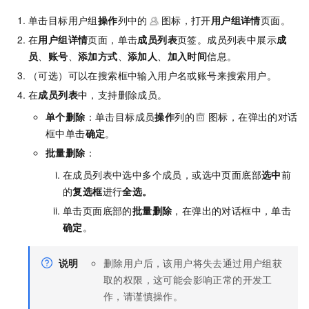
单击目标用户组
操作
列中的
图标，打开
用户组详情
页面。
在
用户组详情
页面，单击
成员列表
页签。成员列表中展示
成
员
、
账号
、
添加方式
、
添加人
、
加入时间
信息。
（可选）可以在搜索框中输入用户名或账号来搜索用户。
在
成员列表
中，支持删除成员。
单个删除
：单击目标成员
操作
列的
图标，在弹出的对话
框中单击
确定
。
批量删除
：
在成员列表中选中多个成员，或选中页面底部
选中
前
的
复选框
进行
全选。
单击页面底部的
批量删除
，在弹出的对话框中，单击
确定
。
说明
删除用户后，该用户将失去通过用户组获
取的权限，这可能会影响正常的开发工
作，请谨慎操作。