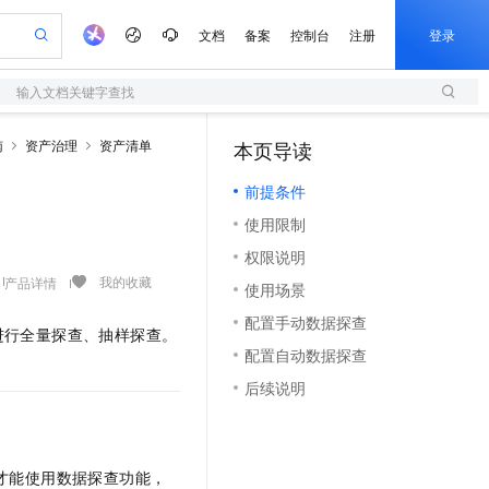
文档
备案
控制台
注册
登录
输入文档关键字查找
验
作计划
器
AI 活动
专业服务
服务伙伴合作计划
开发者社区
加入我们
服务平台百炼
阿里云 OPC 创新助力计划
南
资产治理
资产清单
本页导读
（0）
一站式生成采购清单，支持单品或批量购买
S
S产品伙伴计划（繁花）
峰会
造的大模型服务与应用开发平台
Qwen Audio：打造专属 AI 语音助手
轻量应用服务器
一句话生成原生可编辑精美 PPT 文稿
AI 生产力先锋
Al MaaS 服务伙伴赋能合作
域名
博文
Careers
NEW
至高可申请百万元
前提条件
性可伸缩的云计算服务
开启高性价比 AI 编程新体验
Qwen-Audio-3.0-Realtime 端到端实时语音角色扮演
输入一句话想法, 轻松生成专业的 PPT
先锋实践拓展 AI 生产力的边界
快速构建应用程序和网站，即刻迈出上云第一步
Token 补贴，五大权
计划
海大会
伙伴信用分合作计划
商标
问答
社会招聘
使用限制
益加速 OPC 成功
S
eek-V4-Pro
数字证书管理服务（原SSL证书）
一键部署幻兽帕鲁游戏服务器
飞天发布时刻
HOT
划
备案
电子书
校园招聘
权限说明
pSeek-V4-Pro
视频创作，一键激活电商全链路生产力
全托管，含MySQL、PostgreSQL、SQL Server、MariaDB多引擎
实现全站HTTPS，呈现可信的WEB访问
一键购买专属联机服务器，轻松开启游戏
所见，即是所愿
更多支持
我的收藏
产品详情
划
公司注册
镜像站
使用场景
视频生成
语音识别与合成
专属 QwenPaw
短信服务
漫剧工坊：一站式动画创作平台
AI 实训营
HOT
合作伙伴培训与认证
配置手动数据探查
划
上云迁移
的智能体编程平台
站生成，高效打造优质广告素材
从聊天伙伴进化为能主动干活的本地数字员工
快速生产连贯的高质量长漫剧
从基础到进阶，Agent 创客手把手教你
国内短信简单易用，安全可靠，秒级触达，全球覆盖200+国家和地区。
进行全量探查、抽样探查。
e-1.1-T2V
Qwen3-TTS-Flash
lScope
我要反馈
查询合作伙伴
配置自动数据探查
畅细腻的高质量视频
离线语音合成大模型，多语言方言自适应，低延迟高稳定
n Alibaba Cloud ISV 合作
代维服务
olarDB
建企业门户网站
大数据开发治理平台 DataWorks
10 分钟搭建微信、支付宝小程序
后续说明
创新加速
ope
登录合作伙伴管理后台
我要建议
站，无忧落地极速上线
以可视化方式快速构建移动和 PC 门户网站
100%兼容MySQL、PostgreSQL，兼容Oracle，支持集中和分布式
高效部署网站，快速应用到小程序
Data Agent 驱动的一站式 Data+AI 开发治理平台
e-1.1-I2V
Cosyvoice-V3-Flash
安全
畅自然，细节丰富
高表现力语音合成大模型，语音克隆听感自然
我要投诉
上云场景组合购
伴
边界网络安全防护产品
漫剧创作，剧本、分镜、视频高效生成
覆盖90%+业务场景，专享组合折扣价
2V
VPN
Fun-ASR
才能使用数据探查功能，