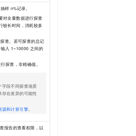
比抽样
n%记录。
要对全量数据进行探查
行较长时间，消耗较多
行探查。若可探查的总记
持输入
1~10000
之间的
进行探查，非精确值。
个字段不同探查场景
果存在差异的可能性
据源和计算引擎
。
查报告的查看权限，以