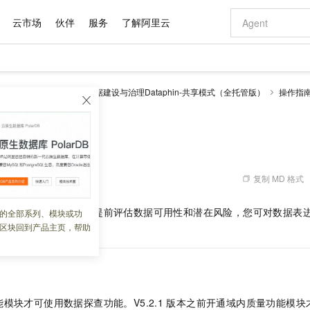
云市场
伙伴
服务
了解阿里云
AI 特惠
数据与 API
成为产品伙伴
企业增值服务
最佳实践
价格计算器
AI 场景体
基础软件
产品伙伴合
阿里云认证
市场活动
配置报价
大模型
理 Dataphin
智能数据建设与治理Dataphin-共享模式（全托管版）
操作指
自助选配和估算价格
据探查任务
新方式
域名与网站
睿译宝，AI翻译排版一步到位
智启 AI 普惠权益
产品生态集成认证中心
企业支持计划
云上春晚
千问官方 MaaS 平台，为开发者和 Agent 而生，新用户赠送 1 亿 + tokens 额度
云服务器 EC
AI Coding
阿里云Maa
2026 阿里云
为企业打
数据集
Windows
大模型认证
模型
NEW
交付可用成果
值低价云产品抢先购
提供智能易用的域名与建站服务
上传文档即自动完成翻译和格式还原
至高享 1亿+免费 tokens，加速 Al 应用落地
安全可靠、弹
智能编程，一键
产品生态伙伴
专家技术服务
云上奥运之旅
弹性计算合作
阿里云中企出
手机三要素
宝塔 Linux
全部认证
探查任务
价格优势
有专属领域专家
对象存储 OSS
GLM-5.2：长任务时代开源旗舰模型
阿里云 OPC 创新助力计划
云数据库 RD
即刻拥有 DeepS
AI 电商营销
产品生态伙伴工作台
企业增值服务台
云栖战略参考
云存储合作计
云栖大会
身份实名认证
CentOS
训练营
推动算力普惠，释放技术红利
的大模型服务
最高返9万
多领域专家智能体,一键组建 AI 虚拟交付团队
至高百万元 Token 补贴，加速一人公司成长
稳定、安全、高性价比、高性能的云存储服务
真正可用的 1M 上下文,一次完成代码全链路开发
轻松解锁专属 Dee
从图文生成到
复制 MD 格式
 06:16:56
云上的中国
数据库合作计
活动全景
短信
Docker
图片和
站式影视创作平台
人工智能平台 PAI
Hermes Agent，打造自进化智能体
Token Plan 模型订阅计划
Qoder
5 分钟轻松部署
AI 广告创作
企业成长
大模型
NEW
信息公告
看见新力量
云网络合作计
OCR 文字识别
JAVA
级电脑
证享300元代金券
可视化编排打通从文字构思到成片全链路闭环
一站式AI开发、训练和推理服务
自主进化，持久记忆，越用越聪明
Qwen3.8-Max 首发尝鲜，限时加量 10 倍，夜间低至2折
面向真实软件
图文、视频一
您快速了解数据概况，提前评估数据可用性和潜在风险，您可对数据表
的全部系列、模块或功
Kimi-K3
HappyHors
NEW
魔搭 Mode
loud
服务实践
官网公告
区块回到产品主页，帮助
新建数据探查任务。
Kimi 最新旗舰模型，长程编程与推理利器
让文字生成流
金融模力时刻
Salesforce O
版
发票查验
全能环境
Qoder CN
Claude Code + GStack 打造工程团队
千问办公，限时限量积分加倍
云原生数据库 P
低代码高效构
AI 建站
NEW
作计划
计划
创新中心
魔搭 ModelSc
健康状态
让AI从“聊天伙伴”进化为能干活的“数字员工”
覆盖公网/内网、递归/权威、移动APP等全场景解析服务
安装技能 GStack，拥有专属 AI 工程团队
你的AI工作搭子，覆盖日常办公高频场景
基于千问大模型等，支持代码智能生成、研发智能问答
0 代码专业建
客户案例
天气预报查询
操作系统
Deepseek-v4-pro
HappyHors
态合作计划
态智能体模型
旗舰 MoE 大模型，百万上下文与顶尖推理能力
图生视频，流
Compute
同享
容器服务 Kubernetes 版 ACK
万小智 AI 建站低至 15元/月
云防火墙
AI 短剧/漫剧
快递物流查询
WordPress
成为服务伙
高校合作
式云数据仓库
点，立即开启云上创新
提供一站式管理容器应用的 K8s 服务
送.CN域名，送备案服务码
云原生的云上
AI助力短剧
GLM-5.2
Wan2.7-T
模块才可使用数据探查功能。V5.2.1
版本之前开通域内质量功能模块
Ubuntu