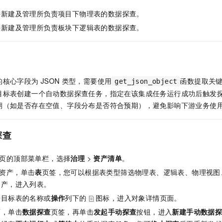
一个 AI 助手
即刻拥有 DeepSeek-R1 满血版
超强辅助，Bol
持新建及管理所负责项目下物理表的数据探查。
在企业官网、通讯软件中为客户提供 AI 客服
多种方案随心选，轻松解锁专属 DeepSeek
持新建及管理所负责板块下逻辑表的数据探查。
的核心字段为
JSON
类型，需要使用
函数提取关
get_json_object
目标表创建一个自动数据探查任务，指定在该集成任务运行成功后触发
期（如是否存在空值、字段分布是否符合预期），避免影响下游业务使
探查
页的顶部菜单栏，选择
治理
>
资产清单
。
资产，单击
表
页签，您可以根据表类型筛选物理表、逻辑表、物理视图
资产，进入列表。
击目标表的名称或
操作
列下的
图标，进入对象详情页面。
面，单击
数据探查
页签，再单击
发起手动探查
按钮，进入
新建手动数据