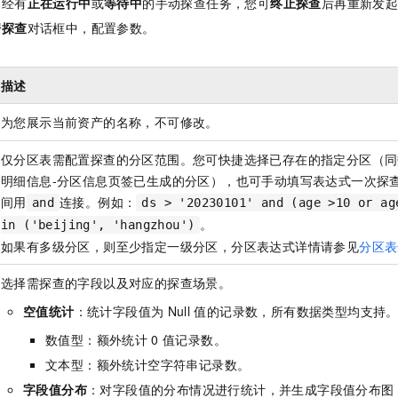
已经有
正在运行中
或
等待中
的手动探查任务，您可
终止探查
后再重新发
据探查
对话框中，配置参数。
描述
为您展示当前资产的名称，不可修改。
仅分区表需配置探查的分区范围。您可快捷选择已存在的指定分区（同
明细信息-分区信息页签已生成的分区），也可手动填写表达式一次探
间用
连接。例如：
and
ds > '20230101' and (age >10 or ag
。
in ('beijing', 'hangzhou')
如果有多级分区，则至少指定一级分区，分区表达式详情请参见
分区表
选择需探查的字段以及对应的探查场景。
空值统计
：统计字段值为
Null
值的记录数，所有数据类型均支持
数值型：额外统计
0
值记录数。
文本型：额外统计空字符串记录数。
字段值分布
：对字段值的分布情况进行统计，并生成字段值分布图