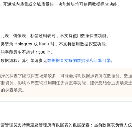
服务生态伙伴
视觉 Coding、空间感知、多模态思考等全面升级
1M上下文，专为长程任务能力而生
云工开物
企业应用
，开通域内质量或全域质量任一功能模块均可使用数据探查功能。
Night Plan 支持 Qwen 3.8-Max
AI 办公
NEW
Red Hat
30+ 款产品免费体验
夜间 5 折，Qwen/Meoo/TokenPlan 客户专享
AI智能应用
科研合作
ERP
堂（旗舰版）
SUSE
智能客服
AI 应用构建
大模型原生
CRM
2个月
自动承接线索
为元表、镜像表、标签逻辑表时，不支持使用数据探查功能。
建站小程序
Qoder
大模型服务平台百炼-应用模版
OA 办公系统
HOT
NEW
储类型为
Hologres
或
Kudu
时，不支持使用数据探查功能。
面向真实软件
个人版上线、团队版降价；千问3.8-Max首发发尝鲜
丰富多元化的应用模版和解决方案
力提升
财税管理
模板建站
择的字段最多不超过
1500
个。
万有无界
大模型服务平台百炼-智能体
400电话
定制建站
的数据源和计算引擎请参见
数据探查支持的数据源和计算引擎
。
的模型效果
灵活可视化地构建企业级 Agent
方案
广告营销
模板小程序
秒悟
人工智能平台 PAI
选择的探查字段或探查场景较多，可能会消耗数据源表所在数据源、数
定制小程序
云端极速 AI 
新一代 AI 视频生成模型，深度适配广告营销等场景
AI Native 的算法工程平台，一站式完成建模、训练、推理服务部署
算源资源，影响即席查询或周期任务调度等功能，建议您结合业务场景
务的探查场景。
APP 开发
建站系统
AI 应用
10分钟微调：让0.6B模型媲美235B模型
多模态数据信
依托云原生高可用架构,实现Dify私有化部署
用1%尺寸在特定领域达到大模型90%以上效果
运营管理员支持新建及管理所有数据表的数据探查；当前数据表负责人
。