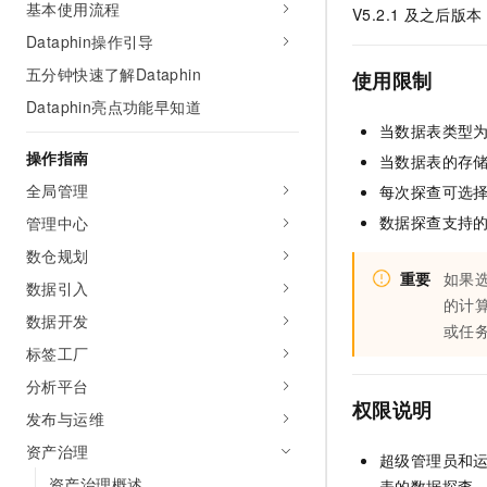
基本使用流程
V5.2.1
及之后版本
AI 产品 免费试用
网络
安全
云开发大赛
Tableau 订阅
Dataphin操作引导
1亿+ 大模型 tokens 和 
可观测
入门学习赛
中间件
AI空中课堂在线直播课
五分钟快速了解Dataphin
使用限制
140+云产品 免费试用
大模型服务
Dataphin亮点功能早知道
上云与迁云
产品新客免费试用，最长1
数据库
当数据表类型
生态解决方案
千问AI平台-Token Plan
企业出海
大模型ACA认证体验
操作指南
大数据计算
当数据表的存
助力企业全员 AI 认知与能
行业生态解决方案
全局管理
每次探查可选
政企业务
媒体服务
千问AI平台-模型体验
开发者生态解决方案
数据探查支持
管理中心
在线体验全尺寸、多种模态
企业服务与云通信
数仓规划
AI 开发和 AI 应用解决
Happy 系列大模型
重要
如果
数据引入
域名与网站
的计
数据开发
或任
终端用户计算
标签工厂
Serverless
大模型解决方案
分析平台
权限
说明
发布与运维
开发工具
快速部署 Dify，高效搭建 
资产治理
超级管理员和
迁移与运维管理
资产治理概述
表的数据探查