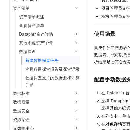
10 分钟在聊天系统中增加
专有云
资产清单
项目管理员支
板块管理员支
资产清单概述
查看资产清单
使用场景
Dataphin资产详情
其他系统资产详情
集成任务中来源表
数据探查
数据表。您可以为
新建数据探查任务
析结果是否符合预
查看数据探查报告及探查记录
数据探查支持的数据源和计算
配置手动数据
引擎
在
Dataphin
首
数据标准
选择
Dataphin
数据质量
选择其他系统
数据安全
在列表中，单
资源治理
在
对象详情
页
元数据中心