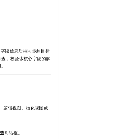
t.diy 一步搞定创意建站
构建大模型应用的安全防护体系
通过自然语言交互简化开发流程,全栈开发支持
通过阿里云安全产品对 AI 应用进行安全防护
键字段信息后再同步到目标
探查，校验该核心字段的解
用。
、逻辑视图、物化视图或
探查
对话框。