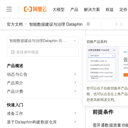
大模型
产品
解决方案
权益
定价
官方文档
智能数据建设与治理 Dataphin
大模型
产品
解决方案
权益
定价
云市场
伙伴
服务
了解阿里云
精选产品
精选解决方案
普惠上云
产品定价
精选商城
成为销售伙伴
售前咨询
为什么选择阿里云
千问AI平台
智能数据建设与治
首页
智能数据建设与治理Dataphin-共享模式（全托管版）
了解云产品的定价详情
切换产品系列
数据探查
新建数
大模型服务平台百炼
千问办公，解锁你的工作
普惠上云 官方力荐
分销伙伴
在线服务
网站建设
什么是云计算
大
大模型服务与应用平台
企业级Agent产品，直接
云服务器38元/年起，超
咨询伙伴
多端小程序
技术领先
新建数据
云上成本管理
售后服务
千问大模型
Agency Agents：拥
官方推荐返现计划
大模型
大模型
精选产品
精选解决方案
Salesforce 国际版订阅
稳定可靠
产品概述
管理和优化成本
多元化、高性能、安全可靠
推荐新用户得奖励，单订单
销售伙伴合作计划
自助服务
动态与公告
更新时间：
2025-11-04
友盟天域
安全合规
人工智能与机器学习
AI
文本生成
无影云电脑
HappyHorse 打造一
云工开物
无影生态合作计划
在线服务
产品简介
观测云
分析师报告
随时随地安全接入的云上超
高校专属算力普惠，学生认
计算
互联网应用开发
数据探查可以帮助
您可以在下拉框切换本产品
Qwen3.8-Max
HOT
产品计费
Salesforce On Alibaba C
工单服务
能，也可以点击左上角产品
本文为您介绍如何
智能体时代全能旗舰模型
Tuya 物联网平台阿里云
研究报告与白皮书
云解析DNS
快速拥有专属 OpenClaw
Consulting Partner 合
大数据
容器
您更高效阅读文档。
免费试用
短信专区
快速入门
蓝凌 OA
Qwen3.7-Plus
AI 大模型销售与服务生
现代化应用
存储
前提条件
天池大赛
能看、能想、能动手的多模
准备工作
云原生大数据计算服务 Max
解决方案免费试用 新老
电子合同
面向分析的企业级SaaS模
最高领取价值200元试用
基于Dataphin构建数据仓库
安全
网络与CDN
AI 算法大赛
Qwen3-VL-Plus
需开通数据质量功能
畅捷通