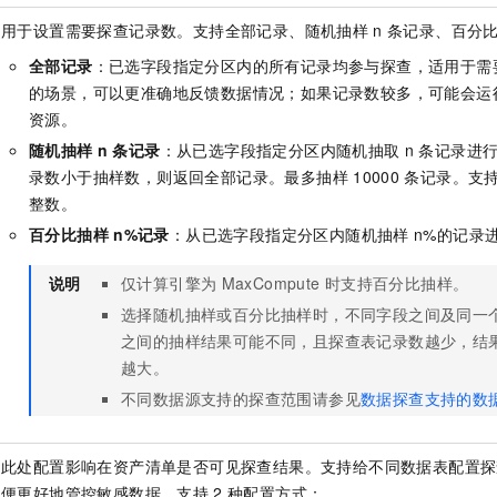
用于设置需要探查记录数。支持全部记录、随机抽样
n
条记录、百分
全部记录
：已选字段指定分区内的所有记录均参与探查，适用于需
的场景，可以更准确地反馈数据情况；如果记录数较多，可能会运
资源。
随机抽样
n
条记录
：从已选字段指定分区内随机抽取
n
条记录进
录数小于抽样数，则返回全部记录。最多抽样
10000
条记录。支
整数。
百分比抽样
n%记录
：从已选字段指定分区内随机抽样
n%的记录
说明
仅计算引擎为
MaxCompute
时支持百分比抽样。
选择随机抽样或百分比抽样时，不同字段之间及同一
之间的抽样结果可能不同，且探查表记录数越少，结
越大。
不同数据源支持的探查范围请参见
数据探查支持的数
此处配置影响在资产清单是否可见探查结果。支持给不同数据表配置探
便更好地管控敏感数据。支持
2
种配置方式：