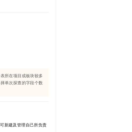
文戏情感细腻自然，动作戏激烈拳拳到肉，实现更强表演能力
支持中英文自由切换，具备更强的噪声鲁棒性
云聚AI 严选权益
SSL 证书
，一键激活高效办公新体验
精选AI产品，从模型到应用全链提效
堡垒机
AI 用量加速计划
应用
防火墙
、识别商机，让客服更高效、服务更出色。
新老同享，达量后返
千问办公
主机安全
NEW
的智能体编程平台
一站式AI生产力平台
AI 应用及服务市场
伶鹊
企业级人与Agent协作平台，接入和调度多个数字员工
智能客服平台，对话机器人、对话分析、智能外呼
AI 应用
大模型服务平台百炼 - 全妙
据表所在项目或板块较多
大模型
应用创作平台
多模态内容创作工具，已接入 DeepSeek
选择单次探查的字段个数
自然语言处理
数据标注
机器学习
息提取
与 AI 智能体进行实时音视频通话
从文本、图片、视频中提取结构化的属性信息
构建支持视频理解的 AI 音视频实时通话应用
仅可新建及管理自己所负责