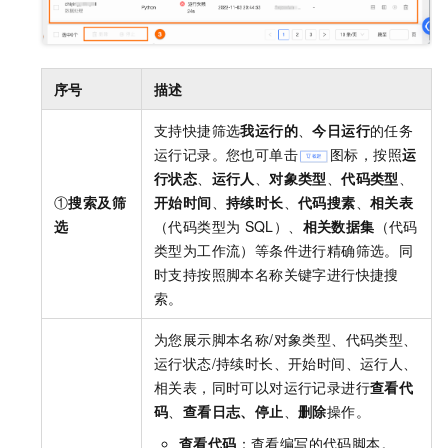
序号
描述
支持快捷筛选
我运行的
、
今日运行
的任务
运行记录。您也可单击
图标，按照
运
行状态
、
运行人
、
对象类型
、
代码类型
、
①
搜索及筛
开始时间
、
持续时长
、
代码搜素
、
相关表
选
（代码类型为
SQL）、
相关数据集
（代码
类型为工作流）等条件进行精确筛选。同
时支持按照脚本名称关键字进行快捷搜
索。
为您展示脚本名称/对象类型、代码类型、
运行状态/持续时长、开始时间、运行人、
相关表，同时可以对运行记录进行
查看代
码
、
查看日志
、
停止
、
删除
操作。
查看代码
：查看编写的代码脚本。