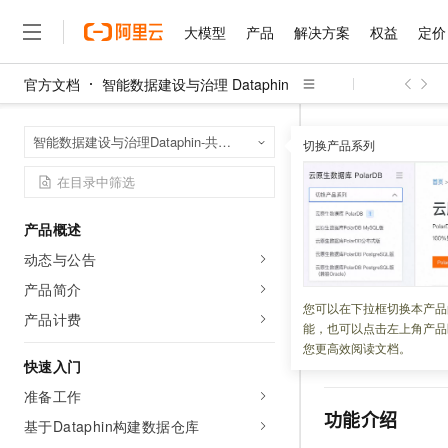
大模型
产品
解决方案
权益
定价
官方文档
智能数据建设与治理 Dataphin
大模型
产品
解决方案
权益
定价
云市场
伙伴
服务
了解阿里云
精选产品
精选解决方案
普惠上云
产品定价
精选商城
成为销售伙伴
售前咨询
为什么选择阿里云
千问AI平台
智能数据建设与治
首页
智能数据建设与治理Dataphin-共享模式（全托管版）
了解云产品的定价详情
切换产品系列
大模型服务平台百炼
睿译宝，AI翻译排版一
普惠上云 官方力荐
分销伙伴
在线服务
网站建设
什么是云计算
大
大模型服务与应用平台
上传文档即自动完成翻译和
云服务器38元/年起，超
概述
咨询伙伴
多端小程序
技术领先
云上成本管理
售后服务
千问大模型
GLM-5.2：长任务时代
官方推荐返现计划
大模型
大模型
精选产品
精选解决方案
Salesforce 国际版订阅
稳定可靠
产品概述
管理和优化成本
多元化、高性能、安全可靠
推荐新用户得奖励，单订单
更新时间：
2022-03-03
销售伙伴合作计划
自助服务
动态与公告
友盟天域
安全合规
人工智能与机器学习
AI
文本生成
无影云电脑
Hermes Agent，打造
云工开物
为了及时告知您任务
无影生态合作计划
在线服务
产品简介
观测云
分析师报告
随时随地安全接入的云上超
自主进化，持久记忆，越用
高校专属算力普惠，学生认
计算
互联网应用开发
您可以在下拉框切换本产品
Qwen3.8-Max
控报警规则进行告
HOT
产品计费
Salesforce On Alibaba C
工单服务
能，也可以点击左上角产品
智能体时代全能旗舰模型
Tuya 物联网平台阿里云
研究报告与白皮书
并处理异常。告警
云解析DNS
快速拥有专属 OpenClaw
Consulting Partner 合
大数据
容器
您更高效阅读文档。
免费试用
在告警中心查看和
短信专区
快速入门
蓝凌 OA
Qwen3.7-Plus
AI 大模型销售与服务生
现代化应用
存储
天池大赛
能看、能想、能动手的多模
准备工作
云原生大数据计算服务 Max
解决方案免费试用 新老
电子合同
功能介绍
面向分析的企业级SaaS模
最高领取价值200元试用
基于Dataphin构建数据仓库
安全
网络与CDN
AI 算法大赛
Qwen3-VL-Plus
畅捷通