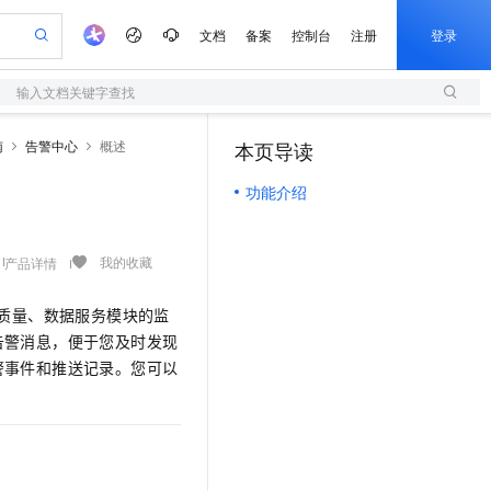
文档
备案
控制台
注册
登录
输入文档关键字查找
验
作计划
器
AI 活动
专业服务
服务伙伴合作计划
开发者社区
加入我们
服务平台百炼
阿里云 OPC 创新助力计划
南
告警中心
概述
本页导读
（0）
一站式生成采购清单，支持单品或批量购买
S
可编辑精美 PPT 文稿
S产品伙伴计划（繁花）
峰会
造的大模型服务与应用开发平台
轻量应用服务器
Agency Agents：拥有专属领域专家
AI 生产力先锋
Al MaaS 服务伙伴赋能合作
域名
博文
Careers
至高可申请百万元
功能介绍
性可伸缩的云计算服务
 轻松生成专业的 PPT
开启高性价比 AI 编程新体验
先锋实践拓展 AI 生产力的边界
快速构建应用程序和网站，即刻迈出上云第一步
多领域专家智能体,一键组建 AI 虚拟交付团队
Token 补贴，五大权
计划
海大会
伙伴信用分合作计划
商标
问答
社会招聘
益加速 OPC 成功
S
帕鲁游戏服务器
数字证书管理服务（原SSL证书）
HappyHorse 打造一站式影视创作平台
飞天发布时刻
HOT
划
备案
电子书
校园招聘
联机服务器，轻松开启游戏
视频创作，一键激活电商全链路生产力
全托管，含MySQL、PostgreSQL、SQL Server、MariaDB多引擎
实现全站HTTPS，呈现可信的WEB访问
所见，即是所愿
可视化编排打通从文字构思到成片全链路闭环
我的收藏
产品详情
更多支持
划
公司注册
镜像站
视频生成
语音识别与合成
 智能体与工作流应用
短信服务
漫剧工坊：一站式动画创作平台
AI 实训营
质量、数据服务模块的监
合作伙伴培训与认证
划
上云迁移
的智能体编程平台
站生成，高效打造优质广告素材
通过阿里云百炼高效搭建AI应用,助力高效开发
快速生产连贯的高质量长漫剧
从基础到进阶，Agent 创客手把手教你
国内短信简单易用，安全可靠，秒级触达，全球覆盖200+国家和地区。
e-1.1-T2V
Qwen3-TTS-Flash
告警消息，便于您及时发现
lScope
我要反馈
查询合作伙伴
畅细腻的高质量视频
离线语音合成大模型，多语言方言自适应，低延迟高稳定
n Alibaba Cloud ISV 合作
警事件和推送记录。您可以
代维服务
olarDB
建企业门户网站
大数据开发治理平台 DataWorks
10 分钟搭建微信、支付宝小程序
创新加速
ope
登录合作伙伴管理后台
我要建议
站，无忧落地极速上线
以可视化方式快速构建移动和 PC 门户网站
100%兼容MySQL、PostgreSQL，兼容Oracle，支持集中和分布式
高效部署网站，快速应用到小程序
Data Agent 驱动的一站式 Data+AI 开发治理平台
e-1.1-I2V
Cosyvoice-V3-Flash
安全
畅自然，细节丰富
高表现力语音合成大模型，语音克隆听感自然
我要投诉
上云场景组合购
伴
边界网络安全防护产品
漫剧创作，剧本、分镜、视频高效生成
覆盖90%+业务场景，专享组合折扣价
2V
VPN
Fun-ASR