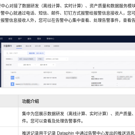
服务生态伙伴
视觉 Coding、空间感知、多模态思考等全面升级
1M上下文，专为长程任务能力而生
云工开物
企业应用
Night Plan 支持 Qwen 3.8-Max
AI 办公
NEW
in告警中心对接了数据研发（离线计算、实时计算）、资产质量和数据服务
Red Hat
30+ 款产品免费体验
夜间 5 折，Qwen/Meoo/TokenPlan 客户专享
AI智能应用
告警中心就通过电话、短信、邮件、钉钉方式报警给报警信息接收人，您
科研合作
ERP
给报警信息接收人外，您可以在告警中心集中查看、处理告警事件，查看
堂（旗舰版）
SUSE
智能客服
AI 应用构建
大模型原生
。
CRM
2个月
自动承接线索
建站小程序
Qoder
大模型服务平台百炼-应用模版
OA 办公系统
HOT
NEW
面向真实软件
个人版上线、团队版降价；千问3.8-Max首发发尝鲜
丰富多元化的应用模版和解决方案
力提升
财税管理
模板建站
万有无界
大模型服务平台百炼-智能体
400电话
定制建站
的模型效果
灵活可视化地构建企业级 Agent
方案
广告营销
模板小程序
秒悟
人工智能平台 PAI
定制小程序
云端极速 AI 
新一代 AI 视频生成模型，深度适配广告营销等场景
AI Native 的算法工程平台，一站式完成建模、训练、推理服务部署
APP 开发
功能介绍
建站系统
集中为您展示数据研发（离线计算、实时计算）、资产质量
AI 应用
10分钟微调：让0.6B模型媲美235B模型
多模态数据信
件。您可以查看及处理告警事件。
依托云原生高可用架构,实现Dify私有化部署
用1%尺寸在特定领域达到大模型90%以上效果
推送记录用于记录
Dataphin
中通过告警中心发出的推送消息