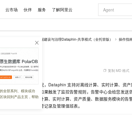
云市场
伙伴
服务
了解阿里云
AI 特惠
数据与 API
成为产品伙伴
企业增值服务
最佳实践
价格计算器
AI 场景体
基础软件
产品伙伴合
阿里云认证
市场活动
配置报价
大模型
理 Dataphin
智能数据建设与治理Dataphin-共享模式（全托管版）
操作指
自助选配和估算价格
步到位
域名与网站
智启 AI 普惠权益
产品生态集成认证中心
企业支持计划
云上春晚
Qwen Audio：打造专属 AI 语音助手
千问官方 MaaS 平台，为开发者和 Agent 而生，新用户赠送 1 亿 + tokens 额度
云服务器 EC
一句话生成原生
AI Coding
阿里云Maa
2026 阿里云
为企业打
数据集
Windows
大模型认证
模型
NEW
NEW
格式还原
值低价云产品抢先购
提供智能易用的域名与建站服务
至高享 1亿+免费 tokens，加速 Al 应用落地
Qwen-Audio-3.0-Realtime 端到端实时语音角色扮演
安全可靠、弹
输入一句话想法,
智能编程，一键
产品生态伙伴
专家技术服务
云上奥运之旅
弹性计算合作
阿里云中企出
手机三要素
宝塔 Linux
全部认证
价格优势
开源旗舰模型
对象存储 OSS
即刻拥有 DeepSeek-V4-Pro
阿里云 OPC 创新助力计划
云数据库 RD
一键部署幻兽
AI 电商营销
产品生态伙伴工作台
企业增值服务台
云栖战略参考
云存储合作计
云栖大会
身份实名认证
CentOS
训练营
推动算力普惠，释放技术红利
的大模型服务
最高返9万
真正可用的 1M 上下文,一次完成代码全链路开发
轻松解锁专属 DeepSeek-V4-Pro
至高百万元 Token 补贴，加速一人公司成长
稳定、安全、高性价比、高性能的云存储服务
一键购买专属
从图文生成到
复制 MD 格式
 06:22:45
云上的中国
数据库合作计
活动全景
短信
Docker
图片和
自进化智能体
人工智能平台 PAI
5 分钟轻松部署专属 QwenPaw
Token Plan 模型订阅计划
Qoder
高效搭建 AI
AI 广告创作
企业成长
大模型
NEW
HOT
信息公告
运行过程中的异常情况，Dataphin
支持对离线计算、实时计算、资产
看见新力量
云网络合作计
OCR 文字识别
JAVA
级电脑
越聪明
证享300元代金券
一站式AI开发、训练和推理服务
Qwen3.8-Max 首发尝鲜，限时加量 10 倍，夜间低至2折
从聊天伙伴进化为能主动干活的本地数字员工
面向真实软件
图文、视频一
的全部系列、模块或功
Kimi-K3
HappyHors
警。任务运行过程中，如果触发了监控告警规则，告警中心会给您发送
NEW
魔搭 Mode
loud
服务实践
官网公告
区块回到产品主页，帮助
Kimi 最新旗舰模型，长程编程与推理利器
让文字生成流
金融模力时刻
Salesforce O
版
中心为您集中展示离线计算、实时计算、资产质量、数据服务模块的告
发票查验
全能环境
Qoder CN
Claude Code + GStack 打造工程团队
千问办公，限时限量积分加倍
云原生数据库 P
低代码高效构
AI 建站
NEW
作计划
计划
处理告警事件、查看告警记录及管理值班表。
创新中心
魔搭 ModelSc
健康状态
让AI从“聊天伙伴”进化为能干活的“数字员工”
覆盖公网/内网、递归/权威、移动APP等全场景解析服务
安装技能 GStack，拥有专属 AI 工程团队
你的AI工作搭子，覆盖日常办公高频场景
基于千问大模型等，支持代码智能生成、研发智能问答
0 代码专业建
客户案例
天气预报查询
操作系统
Deepseek-v4-pro
HappyHors
态合作计划
态智能体模型
旗舰 MoE 大模型，百万上下文与顶尖推理能力
图生视频，流
Compute
同享
容器服务 Kubernetes 版 ACK
万小智 AI 建站低至 15元/月
云防火墙
AI 短剧/漫剧
快递物流查询
WordPress
成为服务伙
高校合作
式云数据仓库
点，立即开启云上创新
提供一站式管理容器应用的 K8s 服务
送.CN域名，送备案服务码
云原生的云上
AI助力短剧
GLM-5.2
Wan2.7-T
Ubuntu