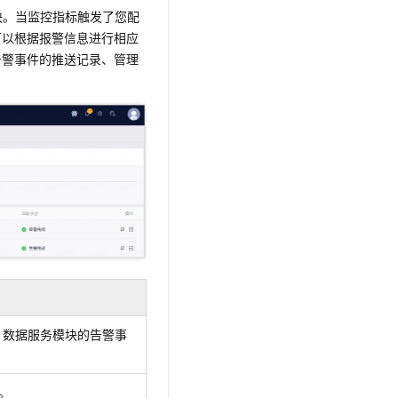
文戏情感细腻自然，动作戏激烈拳拳到肉，实现更强表演能力
支持中英文自由切换，具备更强的噪声鲁棒性
云聚AI 严选权益
模块。当监控指标触发了您配
SSL 证书
，一键激活高效办公新体验
精选AI产品，从模型到应用全链提效
可以根据报警信息进行相应
堡垒机
告警事件的推送记录、管理
AI 用量加速计划
应用
防火墙
、识别商机，让客服更高效、服务更出色。
新老同享，达量后返
千问办公
主机安全
NEW
的智能体编程平台
一站式AI生产力平台
AI 应用及服务市场
伶鹊
企业级人与Agent协作平台，接入和调度多个数字员工
智能客服平台，对话机器人、对话分析、智能外呼
AI 应用
大模型服务平台百炼 - 全妙
大模型
应用创作平台
多模态内容创作工具，已接入 DeepSeek
自然语言处理
数据标注
机器学习
、数据服务模块的告警事
息提取
与 AI 智能体进行实时音视频通话
从文本、图片、视频中提取结构化的属性信息
构建支持视频理解的 AI 音视频实时通话应用
。