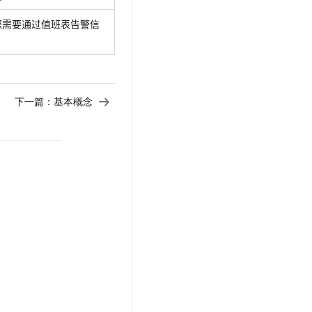
t.diy 一步搞定创意建站
构建大模型应用的安全防护体系
您需要通过值班表告警信
通过自然语言交互简化开发流程,全栈开发支持
通过阿里云安全产品对 AI 应用进行安全防护
下一篇：
基本概念