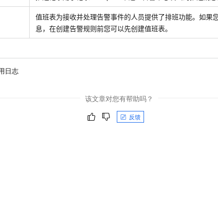
一个 AI 助手
即刻拥有 DeepSeek-R1 满血版
超强辅助，Bol
值班表为接收并处理告警事件的人员提供了排班功能。如果
在企业官网、通讯软件中为客户提供 AI 客服
多种方案随心选，轻松解锁专属 DeepSeek
息，在创建告警规则前您可以先创建值班表。
用日志
该文章对您有帮助吗？
反馈