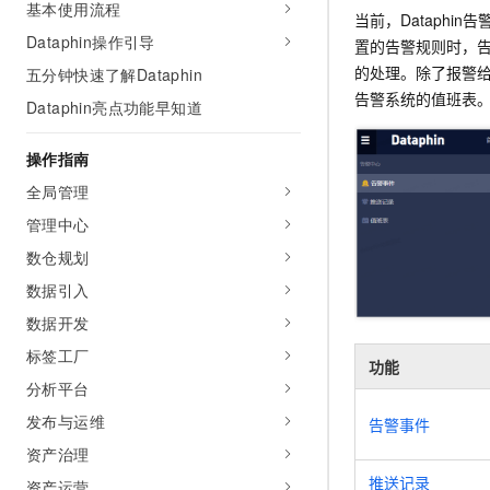
基本使用流程
AI 产品 免费试用
网络
当前，Dataph
安全
云开发大赛
Tableau 订阅
Dataphin操作引导
1亿+ 大模型 tokens 和 
置的告警规则时，
可观测
入门学习赛
中间件
的处理。除了报警
AI空中课堂在线直播课
五分钟快速了解Dataphin
140+云产品 免费试用
大模型服务
告警系统的值班表
Dataphin亮点功能早知道
上云与迁云
产品新客免费试用，最长1
数据库
生态解决方案
千问AI平台-Token Plan
企业出海
大模型ACA认证体验
操作指南
大数据计算
助力企业全员 AI 认知与能
行业生态解决方案
全局管理
政企业务
媒体服务
千问AI平台-模型体验
开发者生态解决方案
管理中心
在线体验全尺寸、多种模态
企业服务与云通信
数仓规划
AI 开发和 AI 应用解决
Happy 系列大模型
数据引入
域名与网站
数据开发
终端用户计算
标签工厂
功能
Serverless
大模型解决方案
分析平台
发布与运维
开发工具
告警事件
快速部署 Dify，高效搭建 
资产治理
迁移与运维管理
推送记录
资产运营