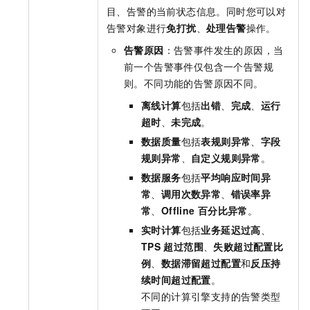
目、告警的当前状态信息。同时您可以对
告警对象进行
免打扰
、
处理告警
操作。
告警原因
：告警事件发生的原因，当
前一个告警事件仅包含一个告警规
则。不同功能的告警原因不同。
离线计算
包括
出错
、
完成
、
运行
超时
、
未完成
。
数据质量
包括
表规则异常
、
字段
规则异常
、
自定义规则异常
。
数据服务
包括
平均响应时间异
常
、
调用次数异常
、
错误率异
常
、
Offline
百分比异常
。
实时计算
包括
业务延迟过高
、
TPS
超过范围
、
失败超过配置比
例
、
数据滞留超过配置
和
反压持
续时间超过配置
。
不同的计算引擎支持的告警类型