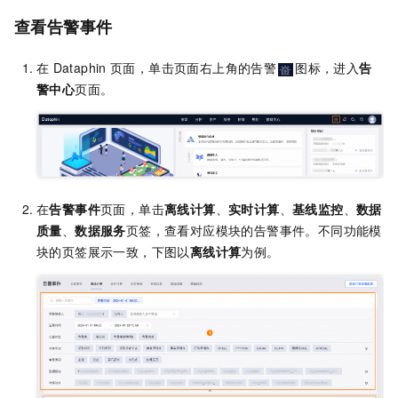
查看告警事件
在
Dataphin
页面，单击页面右上角的告警
图标，进入
告
警中心
页面。
在
告警事件
页面，单击
离线计算
、
实时计算
、
基线监控
、
数据
质量
、
数据服务
页签，查看对应模块的告警事件。不同功能模
块的页签展示一致，下图以
离线计算
为例。