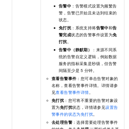
告警中
：告警模式设置为频繁告
警，告警已开始且未达到结束的
状态。
免打扰
：系统支持将
告警中
和
告
警完成
状态的告警事件设置为
免
打扰
。
告警中（静默期）
：来源不同系
统的告警自定义逻辑，例如数据
服务的指标采集是秒级，但告警
间隔至少是
5
分钟。
查看告警事件
：您可单击告警对象的
名称，查看告警事件详情。详情请参
见
查看告警事件详情
。
免打扰
：您可将不重要的告警对象设
置为
免打扰
状态，详情请参见
设置告
警事件的状态为免打扰
。
去处理告警
：选择需要处理告警事件