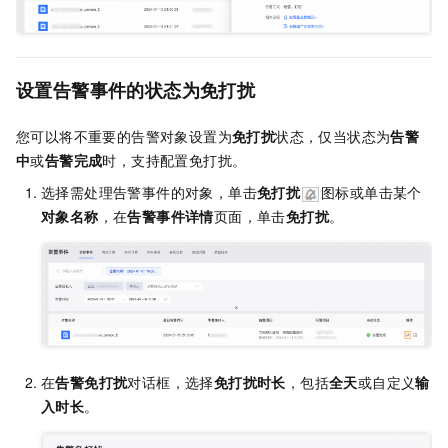
设置告警事件的状态为免打扰
您可以将不重要的告警对象设置为
免打扰
状态，仅当状态为
告警
中
或
告警完成
时，支持配置免打扰。
选择需处理告警事件的对象，单击
免打扰
图标或单击某个
对象名称
，在
告警事件详情
页面，单击
免打扰
。
在
告警免打扰
对话框，选择
免打扰时长
，包括
全天
或自定义
输
入时长
。