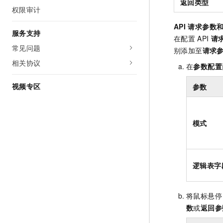
返回类型
权限审计
API
请求参数
服务支持
在配置
API
请
常见问题
别添加至
请求
相关协议
在
参数配置
视频专区
参数
模式
逻辑表字
将鼠标悬停
数
或
返回参