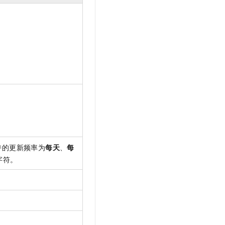
持的更新频率为
每天
、
每
字符。
。