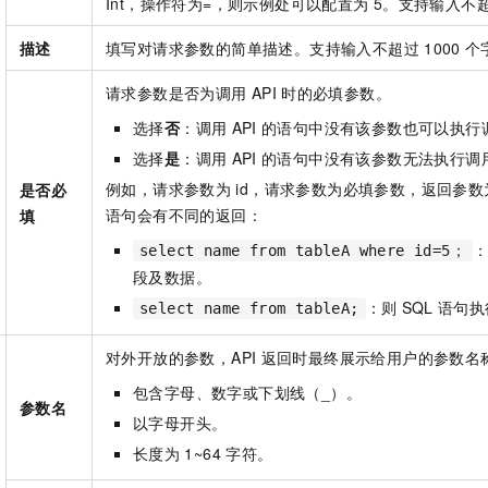
Int，操作符为=，则示例处可以配置为
5。支持输入不
描述
填写对请求参数的简单描述。支持输入不超过
1000
个
请求参数是否为调用
API
时的必填参数。
选择
否
：调用
API
的语句中没有该参数也可以执行
选择
是
：调用
API
的语句中没有该参数无法执行调
例如，请求参数为
id，请求参数为必填参数，返回参数
是否必
语句会有不同的返回：
填
select name from tableA where id=5；
段及数据。
：则
SQL
语句执
select name from tableA;
对外开放的参数，API
返回时最终展示给用户的参数名
包含字母、数字或下划线（_）。
参数名
以字母开头。
长度为
1~64
字符。