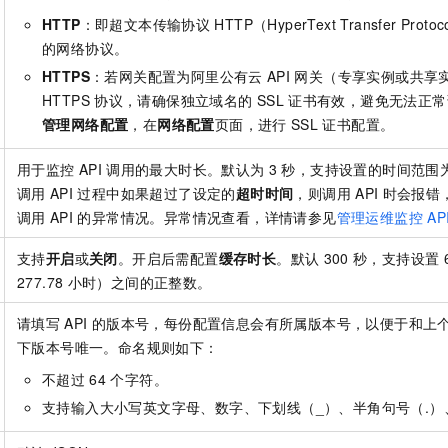
HTTP
：即超文本传输协议
HTTP（HyperText Transfer P
的网络协议。
HTTPS
：若网关配置为阿里公有云
API
网关（专享实例或共享
HTTPS
协议，请确保独立域名的
SSL
证书有效，避免无法正常
管理网络配置
，在
网络配置
页面，进行
SSL
证书配置。
用于监控
API
调用的最大时长。默认为
3
秒，支持设置的时间范围
调用
API
过程中如果超过了设定的
超时时间
，则调用
API
时会报错
调用
API
的异常情况。异常情况查看，详情请参见
管理运维监控
AP
支持
开启
或
关闭
。开启后需配置
缓存时长
。默认
300
秒，支持设置
277.78
小时）之间的正整数。
请填写
API
的版本号，每份配置信息会有所属版本号，以便于和上
下版本号唯一。命名规则如下：
不超过
64
个字符。
支持输入大小写英文字母、数字、下划线（_）、半角句号（.）