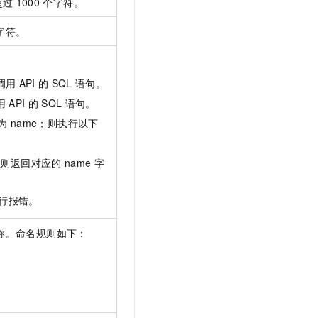
超过
1000
个字符。
字符。
调用
API
的
SQL
语句。
用
API
的
SQL
语句。
为
name；则执行以下
：则返回对应的
name
字
行报错。
称。命名规则如下：