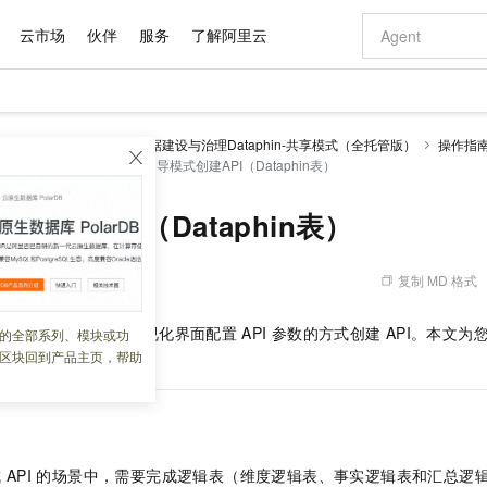
云市场
伙伴
服务
了解阿里云
AI 特惠
数据与 API
成为产品伙伴
企业增值服务
最佳实践
价格计算器
AI 场景体
基础软件
产品伙伴合
阿里云认证
市场活动
配置报价
大模型
理 Dataphin
智能数据建设与治理Dataphin-共享模式（全托管版）
操作指
自助选配和估算价格
aphin表创建API
通过向导模式创建API（Dataphin表）
新方式
域名与网站
睿译宝，AI翻译排版一步到位
智启 AI 普惠权益
产品生态集成认证中心
企业支持计划
云上春晚
千问官方 MaaS 平台，为开发者和 Agent 而生，新用户赠送 1 亿 + tokens 额度
云服务器 EC
Qwen Aud
AI Coding
阿里云Maa
2026 阿里云
为企业打
数据集
Windows
大模型认证
模型
NEW
NEW
交付可用成果
值低价云产品抢先购
提供智能易用的域名与建站服务
上传文档即自动完成翻译和格式还原
至高享 1亿+免费 tokens，加速 Al 应用落地
安全可靠、弹
智能编程，一键
产品生态伙伴
专家技术服务
云上奥运之旅
弹性计算合作
阿里云中企出
手机三要素
宝塔 Linux
全部认证
创建API（Dataphin表）
价格优势
有专属领域专家
对象存储 OSS
GLM-5.2：长任务时代开源旗舰模型
阿里云 OPC 创新助力计划
云数据库 RD
即刻拥有 DeepS
AI 电商营销
产品生态伙伴工作台
企业增值服务台
云栖战略参考
云存储合作计
云栖大会
身份实名认证
CentOS
训练营
推动算力普惠，释放技术红利
的大模型服务
最高返9万
多领域专家智能体,一键组建 AI 虚拟交付团队
至高百万元 Token 补贴，加速一人公司成长
稳定、安全、高性价比、高性能的云存储服务
真正可用的 1M 上下文,一次完成代码全链路开发
轻松解锁专属 Dee
从图文生成到
复制 MD 格式
 03:09:09
云上的中国
数据库合作计
活动全景
短信
Docker
图片和
站式影视创作平台
人工智能平台 PAI
Hermes Agent，打造自进化智能体
Token Plan 模型订阅计划
Qoder
5 分钟轻松部署
AI 广告创作
企业成长
大模型
NEW
信息公告
看见新力量
云网络合作计
OCR 文字识别
JAVA
级电脑
证享300元代金券
可视化编排打通从文字构思到成片全链路闭环
一站式AI开发、训练和推理服务
自主进化，持久记忆，越用越聪明
Qwen3.8-Max 首发尝鲜，限时加量 10 倍，夜间低至2折
面向真实软件
图文、视频一
phin
逻辑表，通过可视化界面配置
API
参数的方式创建
API。本文
的全部系列、模块或功
Kimi-K3
HappyHors
NEW
魔搭 Mode
loud
服务实践
官网公告
区块回到产品主页，帮助
Kimi 最新旗舰模型，长程编程与推理利器
让文字生成流
金融模力时刻
Salesforce O
版
发票查验
全能环境
Qoder CN
Claude Code + GStack 打造工程团队
千问办公，限时限量积分加倍
云原生数据库 P
低代码高效构
AI 建站
NEW
作计划
计划
创新中心
魔搭 ModelSc
健康状态
让AI从“聊天伙伴”进化为能干活的“数字员工”
覆盖公网/内网、递归/权威、移动APP等全场景解析服务
安装技能 GStack，拥有专属 AI 工程团队
你的AI工作搭子，覆盖日常办公高频场景
基于千问大模型等，支持代码智能生成、研发智能问答
0 代码专业建
客户案例
天气预报查询
操作系统
Deepseek-v4-pro
HappyHors
态合作计划
态智能体模型
旗舰 MoE 大模型，百万上下文与顶尖推理能力
图生视频，流
Compute
同享
容器服务 Kubernetes 版 ACK
万小智 AI 建站低至 15元/月
云防火墙
AI 短剧/漫剧
快递物流查询
WordPress
成为服务伙
高校合作
式云数据仓库
点，立即开启云上创新
提供一站式管理容器应用的 K8s 服务
送.CN域名，送备案服务码
云原生的云上
AI助力短剧
GLM-5.2
Wan2.7-T
成
API
的场景中，需要完成逻辑表（维度逻辑表、事实逻辑表和汇总逻
Ubuntu