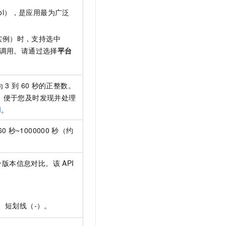
rotocol），是应用最为广泛
实例）时，支持选中
调用。请通过选择
平台
为
3
到
60
秒的正整数。
，便于您及时发现并处理
I
。
60
秒~1000000
秒（约
个版本信息对比。该
API
、短划线（-）。