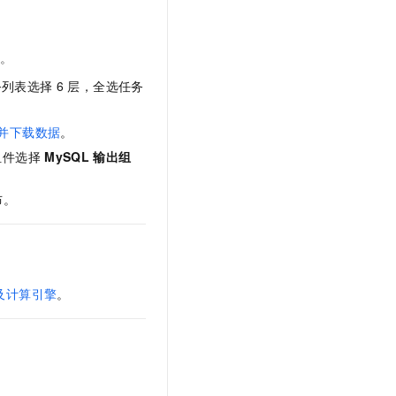
文戏情感细腻自然，动作戏激烈拳拳到肉，实现更强表演能力
支持中英文自由切换，具备更强的噪声鲁棒性
云聚AI 严选权益
SSL 证书
，一键激活高效办公新体验
精选AI产品，从模型到应用全链提效
堡垒机
限。
AI 用量加速计划
应用
防火墙
务列表选择
6
层，全选任务
、识别商机，让客服更高效、服务更出色。
新老同享，达量后返
千问办公
主机安全
NEW
并下载数据
。
的智能体编程平台
一站式AI生产力平台
组件选择
MySQL
输出组
AI 应用及服务市场
伶鹊
。
企业级人与Agent协作平台，接入和调度多个数字员工
智能客服平台，对话机器人、对话分析、智能外呼
布。
AI 应用
大模型服务平台百炼 - 全妙
大模型
应用创作平台
多模态内容创作工具，已接入 DeepSeek
自然语言处理
及计算引擎
。
数据标注
机器学习
息提取
与 AI 智能体进行实时音视频通话
从文本、图片、视频中提取结构化的属性信息
构建支持视频理解的 AI 音视频实时通话应用