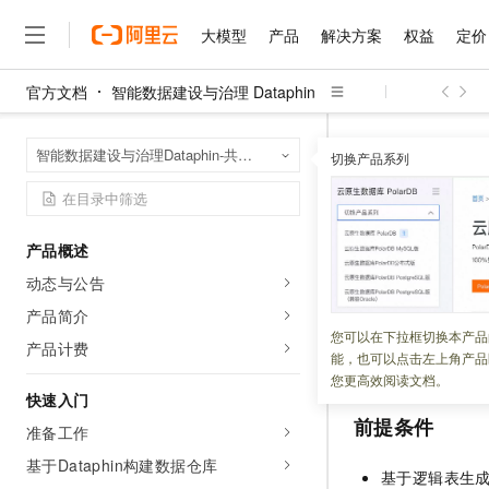
大模型
产品
解决方案
权益
定价
官方文档
智能数据建设与治理 Dataphin
大模型
产品
解决方案
权益
定价
云市场
伙伴
服务
了解阿里云
精选产品
精选解决方案
普惠上云
产品定价
精选商城
成为销售伙伴
售前咨询
为什么选择阿里云
千问AI平台
智能数据建设与治
首页
智能数据建设与治理Dataphin-共享模式（全托管版）
了解云产品的定价详情
切换产品系列
创建API
通过Dat
大模型服务平台百炼
千问办公，解锁你的工作
普惠上云 官方力荐
分销伙伴
在线服务
网站建设
什么是云计算
大
大模型服务与应用平台
企业级Agent产品，直接
云服务器38元/年起，超
咨询伙伴
多端小程序
技术领先
通过向导模式
云上成本管理
售后服务
千问大模型
Agency Agents：拥
官方推荐返现计划
大模型
大模型
精选产品
精选解决方案
Salesforce 国际版订阅
稳定可靠
产品概述
管理和优化成本
多元化、高性能、安全可靠
推荐新用户得奖励，单订单
销售伙伴合作计划
自助服务
动态与公告
更新时间：
2026-07-06
友盟天域
安全合规
人工智能与机器学习
AI
文本生成
无影云电脑
HappyHorse 打造一
云工开物
无影生态合作计划
在线服务
产品简介
观测云
分析师报告
随时随地安全接入的云上超
高校专属算力普惠，学生认
计算
互联网应用开发
向导模式基于
Data
您可以在下拉框切换本产品
Qwen3.8-Max
HOT
产品计费
Salesforce On Alibaba C
工单服务
能，也可以点击左上角产品
成
API。
智能体时代全能旗舰模型
Tuya 物联网平台阿里云
研究报告与白皮书
云解析DNS
快速拥有专属 OpenClaw
Consulting Partner 合
大数据
容器
您更高效阅读文档。
免费试用
短信专区
快速入门
蓝凌 OA
Qwen3.7-Plus
AI 大模型销售与服务生
现代化应用
存储
前提条件
天池大赛
能看、能想、能动手的多模
准备工作
云原生大数据计算服务 Max
解决方案免费试用 新老
电子合同
面向分析的企业级SaaS模
最高领取价值200元试用
基于Dataphin构建数据仓库
安全
网络与CDN
AI 算法大赛
Qwen3-VL-Plus
基于逻辑表生
畅捷通