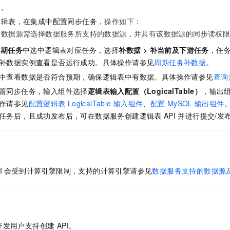
服务生态伙伴
视觉 Coding、空间感知、多模态思考等全面升级
1M上下文，专为长程任务能力而生
云工开物
企业应用
模
。
Night Plan 支持 Qwen 3.8-Max
AI 办公
NEW
Red Hat
30+ 款产品免费体验
夜间 5 折，Qwen/Meoo/TokenPlan 客户专享
AI智能应用
逻辑表，在集成中配置同步任务，
操作如下：
科研合作
ERP
标数据源需选择数据服务所支持的数据源，并具有该数据源的同步读权
堂（旗舰版）
SUSE
智能客服
AI 应用构建
大模型原生
CRM
周期任务
中选中逻辑表对应任务，选择
补数据 > 补当前及下游任务
，任
2个月
自动承接线索
建站小程序
补数据实例查看是否运行成功。具体操作请参见
周期任务补数据
。
Qoder
大模型服务平台百炼-应用模版
OA 办公系统
HOT
NEW
中查看数据是否符合预期，确保逻辑表中有数据。具体操作请参见
查询
面向真实软件
个人版上线、团队版降价；千问3.8-Max首发发尝鲜
丰富多元化的应用模版和解决方案
力提升
财税管理
模板建站
置同步任务，输入组件选择
逻辑表输入配置
（LogicalTable）
，输出
万有无界
大模型服务平台百炼-智能体
作请参见
配置逻辑表
LogicalTable
输入组件
、
配置
MySQL
输出组件
400电话
定制建站
的模型效果
灵活可视化地构建企业级 Agent
任务后，且成功发布后，可在数据服务创建逻辑表
API
并进行提交/发
方案
广告营销
模板小程序
秒悟
人工智能平台 PAI
定制小程序
云端极速 AI 
新一代 AI 视频生成模型，深度适配广告营销等场景
AI Native 的算法工程平台，一站式完成建模、训练、推理服务部署
APP 开发
I
会受到计算引擎限制，支持的计算引擎请参见
数据服务支持的数据源
建站系统
AI 应用
10分钟微调：让0.6B模型媲美235B模型
多模态数据信
依托云原生高可用架构,实现Dify私有化部署
用1%尺寸在特定领域达到大模型90%以上效果
开发用户支持创建
API。