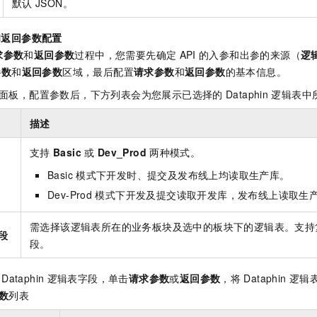
默认
JSON。
和返回参数配置
求参数
和
返回参数
过程中，您需要先确定
API
的入参和出参的来源（
逻
参数
和
返回参数
区域，最后配置
请求参数
和
返回参数
的基本信息。
面板，配置参数后，下方列表会为您展示已选择的
Dataphin
逻辑表中
描述
支持
Basic
或
Dev_Prod
两种模式。
Basic
模式下开发时、提交及发布线上均读取生产库。
Dev-Prod
模式下开发及提交读取开发库，发布线上读取生
需选择该逻辑表所在的业务板块及选中的板块下的逻辑表。支持
段
段。
Dataphin
逻辑表字段，单击
请求参数
或
返回参数
，将
Dataphin
逻辑
数
列表