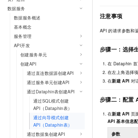
10 分钟在聊天系统中增加
专有云
数据服务
注意事项
数据服务概述
基本概念
API
的请求参数和
服务管理
API开发
步骤一：选择
创建服务单元
在
Dataphin
首
创建API
在左上角选择
通过直连数据源创建API
在
新建
API
对
通过服务单元创建API
通过Dataphin表创建API
步骤二：配置
通过SQL模式创建
API（Dataphin表）
在
新建
API
页
通过向导模式创建
API
基本信息
API（Dataphin表）
参数
通过数据集创建API