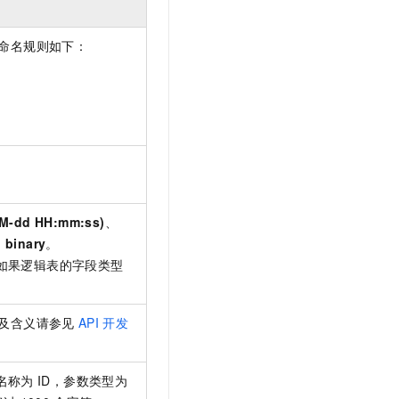
命名规则如下：
MM-dd HH:mm:ss)
、
和
binary
。
如果逻辑表的字段类型
及含义请参见
API
开发
名称为
ID，参数类型为