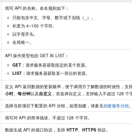
填写
API
的名称。命名规则如下：
只能包含中文、字母、数字或下划线（_）。
长度为
4~100
个字符。
以字母开头。
全局唯一。
API
操作类型包括
GET
和
LIST：
GET
：请求服务器获取指定的某个资源。
LIST
：请求服务器获取某一部分的资源。
定义
API
返回数据的更新频率，便于调用方了解数据的时效性，支
小时
、
每分钟
以及
自定义
，若选择自定义，支持输入不超过
128
个
选择当前项目下配置的
API
分组，如需创建，请参见
创建服务分组
填写对
API
的简单描述。不超过
128
个字符。
数据生成
API
的接口协议，支持
HTTP
、
HTTPS
协议。