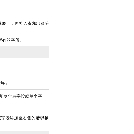
辑表
），再将入参和出参分
所有的字段。
产库。
复制全表字段或单个字
表字段添加至右侧的
请求参