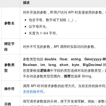
描述
对外开放的参数，即用户访问
API
时直接使用的参数。
包含字母、数字或下划线（_）。
参数名
以字母开头。
长度为
1~64
字符。
绑定字
对外不可见的参数，API
调用时实际访问的参数。
段
参数类型包括
double
、
float
、
string
、
Date(yyyy-
参数类
Boolean
、
int
、
long
、
short
、
byte
、
BigDecimal
型
您需要根据
逻辑表
中字段的类型选择对应的参数类型；
不在待选参数类型范围内，
推荐
您选择
String。
调用
API
时对请求参数的处理方式。当前支持的操作符
操作符
支持的操作符
。
填写请求参数值的示例，便于开发者理解。例如：参数
示例