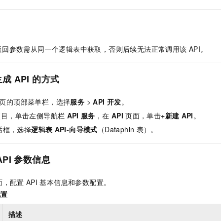
一个 AI 助手
即刻拥有 DeepSeek-R1 满血版
超强辅助，Bol
在企业官网、通讯软件中为客户提供 AI 客服
多种方案随心选，轻松解锁专属 DeepSeek
返回参数需从同一个逻辑表中获取，否则后续无法正常调用该
API。
生成
API
的方式
页的顶部菜单栏，选择
服务
>
API
开发
。
项目，单击左侧导航栏
API
服务
，在
API
页面，单击
+新建
API
。
话框，选择
逻辑表
API-向导模式
（Dataphin
表）。
API
参数信息
面，配置
API
基本信息和参数配置。
配置
描述