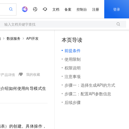
文档
备案
控制台
注册
登录
输入文档关键字查找
验
作计划
器
AI 活动
专业服务
服务伙伴合作计划
开发者社区
加入我们
服务平台百炼
阿里云 OPC 创新助力计划
南
数据服务
API开发
本页导读
（0）
一站式生成采购清单，支持单品或批量购买
S
io：打造专属 AI 语音助手
S产品伙伴计划（繁花）
峰会
造的大模型服务与应用开发平台
轻量应用服务器
一句话生成原生可编辑精美 PPT 文稿
AI 生产力先锋
Al MaaS 服务伙伴赋能合作
域名
博文
Careers
至高可申请百万元
前提条件
性可伸缩的云计算服务
开启高性价比 AI 编程新体验
Qwen-Audio-3.0-Realtime 端到端实时语音角色扮演
输入一句话想法, 轻松生成专业的 PPT
先锋实践拓展 AI 生产力的边界
快速构建应用程序和网站，即刻迈出上云第一步
Token 补贴，五大权
计划
海大会
伙伴信用分合作计划
商标
问答
社会招聘
使用限制
益加速 OPC 成功
S
eek-V4-Pro
数字证书管理服务（原SSL证书）
一键部署幻兽帕鲁游戏服务器
飞天发布时刻
HOT
划
备案
电子书
校园招聘
权限说明
pSeek-V4-Pro
视频创作，一键激活电商全链路生产力
全托管，含MySQL、PostgreSQL、SQL Server、MariaDB多引擎
实现全站HTTPS，呈现可信的WEB访问
一键购买专属联机服务器，轻松开启游戏
所见，即是所愿
更多支持
我的收藏
产品详情
划
公司注册
镜像站
注意事项
视频生成
语音识别与合成
专属 QwenPaw
短信服务
漫剧工坊：一站式动画创作平台
AI 实训营
HOT
合作伙伴培训与认证
步骤一：选择生成API的方式
划
上云迁移
的智能体编程平台
站生成，高效打造优质广告素材
从聊天伙伴进化为能主动干活的本地数字员工
快速生产连贯的高质量长漫剧
从基础到进阶，Agent 创客手把手教你
国内短信简单易用，安全可靠，秒级触达，全球覆盖200+国家和地区。
为您介绍如何使用向导模式生
e-1.1-T2V
Qwen3-TTS-Flash
lScope
我要反馈
查询合作伙伴
步骤二：配置API参数信息
畅细腻的高质量视频
离线语音合成大模型，多语言方言自适应，低延迟高稳定
n Alibaba Cloud ISV 合作
代维服务
olarDB
建企业门户网站
大数据开发治理平台 DataWorks
10 分钟搭建微信、支付宝小程序
后续步骤
创新加速
ope
登录合作伙伴管理后台
我要建议
站，无忧落地极速上线
以可视化方式快速构建移动和 PC 门户网站
100%兼容MySQL、PostgreSQL，兼容Oracle，支持集中和分布式
高效部署网站，快速应用到小程序
Data Agent 驱动的一站式 Data+AI 开发治理平台
e-1.1-I2V
Cosyvoice-V3-Flash
安全
畅自然，细节丰富
高表现力语音合成大模型，语音克隆听感自然
我要投诉
上云场景组合购
伴
边界网络安全防护产品
漫剧创作，剧本、分镜、视频高效生成
覆盖90%+业务场景，专享组合折扣价
2V
VPN
Fun-ASR
辑表）的创建。具体操作，