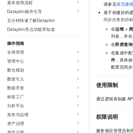
基本使用流程
请参见
规范建
AI 产品 免费试用
网络
安全
云开发大赛
Tableau 订阅
Dataphin操作引导
1亿+ 大模型 tokens 和 
基于创建好的
可观测
入门学习赛
中间件
同步任务的目
AI空中课堂在线直播课
五分钟快速了解Dataphin
140+云产品 免费试用
大模型服务
在
运维 > 
Dataphin亮点功能早知道
上云与迁云
产品新客免费试用，最长1
数据库
生态解决方案
列表，并在
千问AI平台-Token Plan
企业出海
大模型ACA认证体验
操作指南
大数据计算
在
即席查询
助力企业全员 AI 认知与能
行业生态解决方案
全局管理
在集成中配
政企业务
媒体服务
千问AI平台-模型体验
件
，具体操
开发者生态解决方案
管理中心
在线体验全尺寸、多种模态
配置完同步
企业服务与云通信
数仓规划
AI 开发和 AI 应用解决
Happy 系列大模型
数据引入
域名与网站
使用限制
数据开发
终端用户计算
标签工厂
通过逻辑表创建
AP
Serverless
大模型解决方案
分析平台
发布与运维
开发工具
权限说明
快速部署 Dify，高效搭建 
资产治理
迁移与运维管理
服务项目管理员和
资产运营