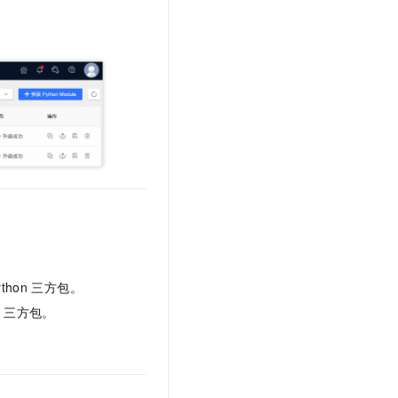
文戏情感细腻自然，动作戏激烈拳拳到肉，实现更强表演能力
支持中英文自由切换，具备更强的噪声鲁棒性
云聚AI 严选权益
SSL 证书
，一键激活高效办公新体验
精选AI产品，从模型到应用全链提效
堡垒机
AI 用量加速计划
应用
防火墙
、识别商机，让客服更高效、服务更出色。
新老同享，达量后返
千问办公
主机安全
NEW
的智能体编程平台
一站式AI生产力平台
AI 应用及服务市场
伶鹊
企业级人与Agent协作平台，接入和调度多个数字员工
智能客服平台，对话机器人、对话分析、智能外呼
AI 应用
大模型服务平台百炼 - 全妙
大模型
应用创作平台
多模态内容创作工具，已接入 DeepSeek
自然语言处理
ython
三方包。
数据标注
n
三方包。
机器学习
息提取
与 AI 智能体进行实时音视频通话
从文本、图片、视频中提取结构化的属性信息
构建支持视频理解的 AI 音视频实时通话应用