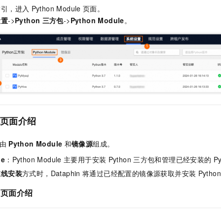
服务生态伙伴
视觉 Coding、空间感知、多模态思考等全面升级
1M上下文，专为长程任务能力而生
云工开物
企业应用
Night Plan 支持 Qwen 3.8-Max
AI 办公
指引，进入
Python Module
页面。
NEW
Red Hat
30+ 款产品免费体验
夜间 5 折，Qwen/Meoo/TokenPlan 客户专享
AI智能应用
设置
->
Python
三方包
->
Python Module
。
科研合作
ERP
堂（旗舰版）
SUSE
智能客服
AI 应用构建
大模型原生
CRM
2个月
自动承接线索
建站小程序
Qoder
大模型服务平台百炼-应用模版
OA 办公系统
HOT
NEW
面向真实软件
个人版上线、团队版降价；千问3.8-Max首发发尝鲜
丰富多元化的应用模版和解决方案
力提升
财税管理
模板建站
万有无界
大模型服务平台百炼-智能体
400电话
定制建站
的模型效果
灵活可视化地构建企业级 Agent
方案
广告营销
模板小程序
方包页面介绍
秒悟
人工智能平台 PAI
定制小程序
云端极速 AI 
新一代 AI 视频生成模型，深度适配广告营销等场景
AI Native 的算法工程平台，一站式完成建模、训练、推理服务部署
由
Python Module
和
镜像源
组成。
APP 开发
le
：Python Module
主要用于安装
Python
三方包和管理已经安装的
P
建站系统
在线安装
方式时，Dataphin
将通过已经配置的镜像源获取并安装
Pytho
页面介绍
AI 应用
10分钟微调：让0.6B模型媲美235B模型
多模态数据信
依托云原生高可用架构,实现Dify私有化部署
用1%尺寸在特定领域达到大模型90%以上效果