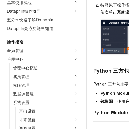
基本使用流程
AI 产品 免费试用
按照以下操作
网络
安全
云开发大赛
Tableau 订阅
Dataphin操作引导
1亿+ 大模型 tokens 和 
依次单击
系统
可观测
入门学习赛
中间件
AI空中课堂在线直播课
五分钟快速了解Dataphin
140+云产品 免费试用
大模型服务
Dataphin亮点功能早知道
上云与迁云
产品新客免费试用，最长1
数据库
生态解决方案
千问AI平台-Token Plan
企业出海
大模型ACA认证体验
操作指南
大数据计算
助力企业全员 AI 认知与能
行业生态解决方案
全局管理
政企业务
媒体服务
千问AI平台-模型体验
开发者生态解决方案
管理中心
在线体验全尺寸、多种模态
企业服务与云通信
管理中心概述
AI 开发和 AI 应用解决
Python 三
Happy 系列大模型
成员管理
域名与网站
Python
三方包主要
权限管理
终端用户计算
Python Modu
数据源管理
Serverless
镜像源
：使用
大模型解决方案
系统设置
基础设置
开发工具
Python Module
快速部署 Dify，高效搭建 
计算设置
迁移与运维管理
资源设置