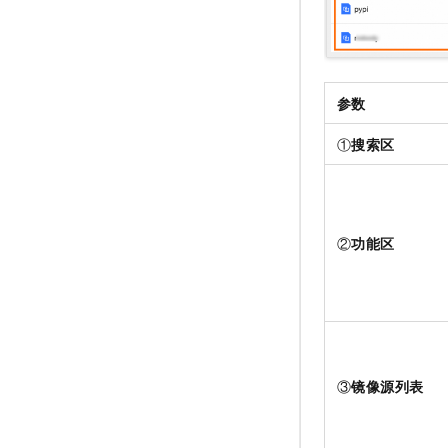
参数
①
搜索区
②
功能区
③
镜像源列表