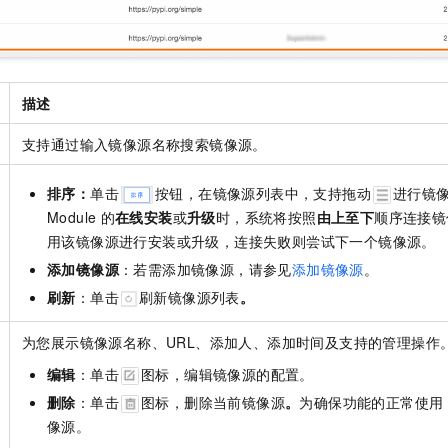
描述
支持通过输入镜像源名称搜索镜像源。
排序：
单击
按钮，在镜像源列表中，支持拖动
进行镜
Module
的
在线安装
或
升级
时，系统将按照
由上至下
顺序连接镜
用该镜像源进行安装或升级，连接失败则尝试下一个镜像源。
添加镜像源
：若需添加镜像源，请参见
添加镜像源
。
刷新
：单击
刷新镜像源列表
。
为您展示镜像源名称、URL、添加人、添加时间及支持的管理操作
编辑
：单击
图标，编辑镜像源的配置。
删除
：单击
图标，删除当前镜像源
。
为确保功能的正常使用
像源。