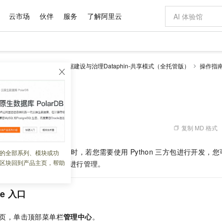
云市场
伙伴
服务
了解阿里云
AI 特惠
数据与 API
成为产品伙伴
企业增值服务
最佳实践
价格计算器
AI 场景体
基础软件
产品伙伴合
阿里云认证
市场活动
配置报价
大模型
理 Dataphin
智能数据建设与治理Dataphin-共享模式（全托管版）
操作指
自助选配和估算价格
新方式
域名与网站
睿译宝，AI翻译排版一步到位
智启 AI 普惠权益
产品生态集成认证中心
企业支持计划
云上春晚
千问官方 MaaS 平台，为开发者和 Agent 而生，新用户赠送 1 亿 + tokens 额度
云服务器 EC
Qwen Aud
AI Coding
阿里云Maa
2026 阿里云
为企业打
数据集
Windows
大模型认证
模型
NEW
NEW
交付可用成果
值低价云产品抢先购
提供智能易用的域名与建站服务
上传文档即自动完成翻译和格式还原
至高享 1亿+免费 tokens，加速 Al 应用落地
安全可靠、弹
智能编程，一键
产品生态伙伴
专家技术服务
云上奥运之旅
弹性计算合作
阿里云中企出
手机三要素
宝塔 Linux
全部认证
理
价格优势
有专属领域专家
对象存储 OSS
GLM-5.2：长任务时代开源旗舰模型
阿里云 OPC 创新助力计划
云数据库 RD
即刻拥有 DeepS
AI 电商营销
产品生态伙伴工作台
企业增值服务台
云栖战略参考
云存储合作计
云栖大会
身份实名认证
CentOS
训练营
推动算力普惠，释放技术红利
的大模型服务
最高返9万
多领域专家智能体,一键组建 AI 虚拟交付团队
至高百万元 Token 补贴，加速一人公司成长
稳定、安全、高性价比、高性能的云存储服务
真正可用的 1M 上下文,一次完成代码全链路开发
轻松解锁专属 Dee
从图文生成到
复制 MD 格式
 06:10:20
云上的中国
数据库合作计
活动全景
短信
Docker
图片和
站式影视创作平台
人工智能平台 PAI
Hermes Agent，打造自进化智能体
Token Plan 模型订阅计划
Qoder
5 分钟轻松部署
AI 广告创作
企业成长
大模型
NEW
信息公告
看见新力量
云网络合作计
OCR 文字识别
JAVA
级电脑
证享300元代金券
可视化编排打通从文字构思到成片全链路闭环
一站式AI开发、训练和推理服务
自主进化，持久记忆，越用越聪明
Qwen3.8-Max 首发尝鲜，限时加量 10 倍，夜间低至2折
面向真实软件
图文、视频一
行
Python
计算任务开发时，若您需要使用
Python
三方包进行开发，您
的全部系列、模块或功
Kimi-K3
HappyHors
NEW
魔搭 Mode
loud
服务实践
官网公告
区块回到产品主页，帮助
安装
Python
三方包并进行管理。
Kimi 最新旗舰模型，长程编程与推理利器
让文字生成流
金融模力时刻
Salesforce O
版
发票查验
全能环境
Qoder CN
Claude Code + GStack 打造工程团队
千问办公，限时限量积分加倍
云原生数据库 P
低代码高效构
AI 建站
NEW
作计划
计划
创新中心
魔搭 ModelSc
健康状态
让AI从“聊天伙伴”进化为能干活的“数字员工”
覆盖公网/内网、递归/权威、移动APP等全场景解析服务
安装技能 GStack，拥有专属 AI 工程团队
你的AI工作搭子，覆盖日常办公高频场景
基于千问大模型等，支持代码智能生成、研发智能问答
0 代码专业建
客户案例
天气预报查询
操作系统
Deepseek-v4-pro
HappyHors
态合作计划
e
入口
态智能体模型
旗舰 MoE 大模型，百万上下文与顶尖推理能力
图生视频，流
Compute
同享
容器服务 Kubernetes 版 ACK
万小智 AI 建站低至 15元/月
云防火墙
AI 短剧/漫剧
快递物流查询
WordPress
成为服务伙
高校合作
式云数据仓库
点，立即开启云上创新
提供一站式管理容器应用的 K8s 服务
送.CN域名，送备案服务码
云原生的云上
AI助力短剧
GLM-5.2
Wan2.7-T
页，单击顶部菜单栏
管理中心
。
Ubuntu