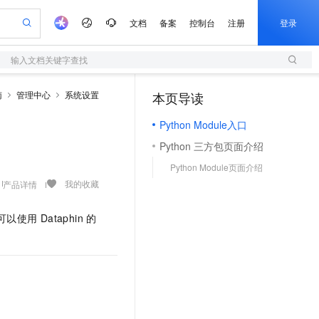
文档
备案
控制台
注册
登录
输入文档关键字查找
验
作计划
器
AI 活动
专业服务
服务伙伴合作计划
开发者社区
加入我们
服务平台百炼
阿里云 OPC 创新助力计划
南
管理中心
系统设置
本页导读
（0）
一站式生成采购清单，支持单品或批量购买
S
io：打造专属 AI 语音助手
S产品伙伴计划（繁花）
峰会
造的大模型服务与应用开发平台
轻量应用服务器
一句话生成原生可编辑精美 PPT 文稿
AI 生产力先锋
Al MaaS 服务伙伴赋能合作
域名
博文
Careers
至高可申请百万元
Python Module入口
性可伸缩的云计算服务
开启高性价比 AI 编程新体验
Qwen-Audio-3.0-Realtime 端到端实时语音角色扮演
输入一句话想法, 轻松生成专业的 PPT
先锋实践拓展 AI 生产力的边界
快速构建应用程序和网站，即刻迈出上云第一步
Token 补贴，五大权
计划
海大会
伙伴信用分合作计划
商标
问答
社会招聘
Python 三方包页面介绍
益加速 OPC 成功
S
eek-V4-Pro
数字证书管理服务（原SSL证书）
一键部署幻兽帕鲁游戏服务器
飞天发布时刻
HOT
划
备案
电子书
校园招聘
Python Module页面介绍
pSeek-V4-Pro
视频创作，一键激活电商全链路生产力
全托管，含MySQL、PostgreSQL、SQL Server、MariaDB多引擎
实现全站HTTPS，呈现可信的WEB访问
一键购买专属联机服务器，轻松开启游戏
所见，即是所愿
更多支持
我的收藏
产品详情
划
公司注册
镜像站
视频生成
语音识别与合成
专属 QwenPaw
短信服务
漫剧工坊：一站式动画创作平台
AI 实训营
HOT
合作伙伴培训与认证
划
上云迁移
的智能体编程平台
站生成，高效打造优质广告素材
从聊天伙伴进化为能主动干活的本地数字员工
快速生产连贯的高质量长漫剧
从基础到进阶，Agent 创客手把手教你
国内短信简单易用，安全可靠，秒级触达，全球覆盖200+国家和地区。
可以使用
Dataphin
的
e-1.1-T2V
Qwen3-TTS-Flash
lScope
我要反馈
查询合作伙伴
畅细腻的高质量视频
离线语音合成大模型，多语言方言自适应，低延迟高稳定
n Alibaba Cloud ISV 合作
代维服务
olarDB
建企业门户网站
大数据开发治理平台 DataWorks
10 分钟搭建微信、支付宝小程序
创新加速
ope
登录合作伙伴管理后台
我要建议
站，无忧落地极速上线
以可视化方式快速构建移动和 PC 门户网站
100%兼容MySQL、PostgreSQL，兼容Oracle，支持集中和分布式
高效部署网站，快速应用到小程序
Data Agent 驱动的一站式 Data+AI 开发治理平台
e-1.1-I2V
Cosyvoice-V3-Flash
安全
畅自然，细节丰富
高表现力语音合成大模型，语音克隆听感自然
我要投诉
上云场景组合购
伴
边界网络安全防护产品
漫剧创作，剧本、分镜、视频高效生成
覆盖90%+业务场景，专享组合折扣价
2V
VPN
Fun-ASR