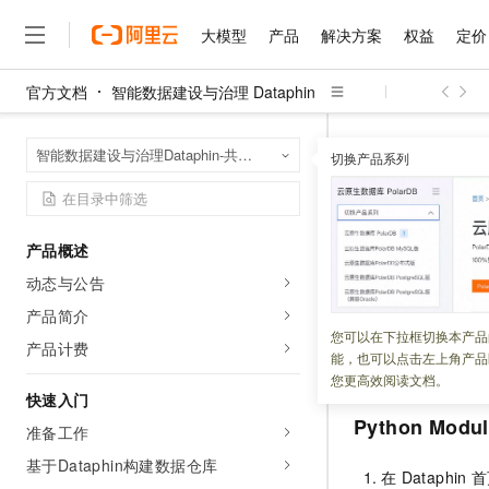
大模型
产品
解决方案
权益
定价
官方文档
智能数据建设与治理 Dataphin
大模型
产品
解决方案
权益
定价
云市场
伙伴
服务
了解阿里云
精选产品
精选解决方案
普惠上云
产品定价
精选商城
成为销售伙伴
售前咨询
为什么选择阿里云
千问AI平台
智能数据建设与治
首页
智能数据建设与治理Dataphin-共享模式（全托管版）
了解云产品的定价详情
切换产品系列
三方库管理
大模型服务平台百炼
千问办公，解锁你的工作
普惠上云 官方力荐
分销伙伴
在线服务
网站建设
什么是云计算
大
大模型服务与应用平台
企业级Agent产品，直接
云服务器38元/年起，超
咨询伙伴
多端小程序
技术领先
三方库管
云上成本管理
售后服务
千问大模型
Agency Agents：拥
官方推荐返现计划
大模型
大模型
精选产品
精选解决方案
Salesforce 国际版订阅
稳定可靠
产品概述
管理和优化成本
多元化、高性能、安全可靠
推荐新用户得奖励，单订单
销售伙伴合作计划
自助服务
动态与公告
更新时间：
2024-11-29
友盟天域
安全合规
人工智能与机器学习
AI
文本生成
无影云电脑
HappyHorse 打造一
云工开物
无影生态合作计划
在线服务
产品简介
观测云
分析师报告
随时随地安全接入的云上超
高校专属算力普惠，学生认
计算
互联网应用开发
在
Dataphin
中进
您可以在下拉框切换本产品
Qwen3.8-Max
HOT
产品计费
Salesforce On Alibaba C
工单服务
能，也可以点击左上角产品
Python
三方包功能
智能体时代全能旗舰模型
Tuya 物联网平台阿里云
研究报告与白皮书
云解析DNS
快速拥有专属 OpenClaw
Consulting Partner 合
大数据
容器
您更高效阅读文档。
免费试用
短信专区
快速入门
蓝凌 OA
Qwen3.7-Plus
AI 大模型销售与服务生
现代化应用
存储
Python Modul
天池大赛
能看、能想、能动手的多模
准备工作
云原生大数据计算服务 Max
解决方案免费试用 新老
电子合同
面向分析的企业级SaaS模
最高领取价值200元试用
基于Dataphin构建数据仓库
安全
网络与CDN
AI 算法大赛
Qwen3-VL-Plus
在
Dataphin
首
畅捷通