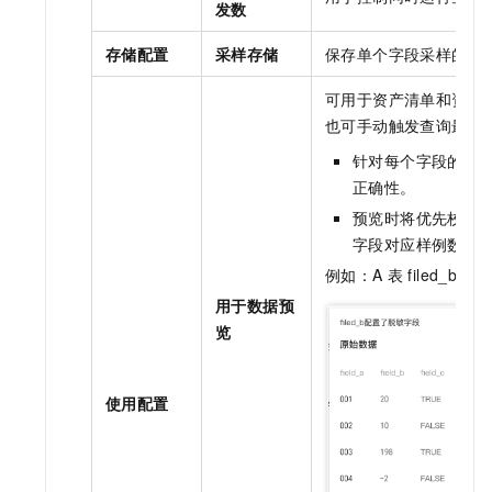
发数
存储配置
采样存储
保存单个字段采样的样
可用于资产清单和资产
也可手动触发查询最新
针对每个字段的采
正确性。
预览时将优先校验
字段对应样例数据
例如：A
表
filed_b
配
用于数据预
览
使用配置