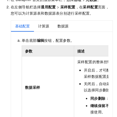
在左侧导航栏选择
通用配置
>
采样配置
，在
采样配置
页面，
您可以为计算源表和数据源表分别进行采样配置。
基础配置
计算源
数据源
单击底部
编辑
按钮，配置参数。
参数
描述
采样配置的整体控制开
开启后，才可配置
采样数据配置是否
关闭后，自动采样
数据采样
以选择同步删除采
同步删除
：将同
继续保留不删除
接使用。