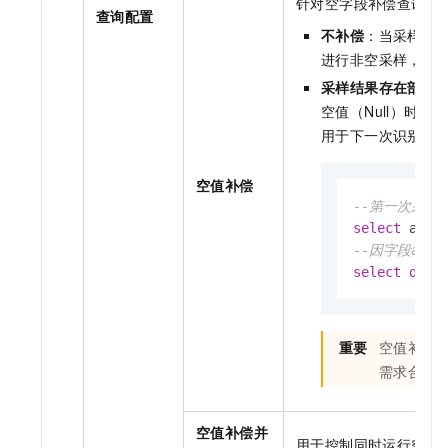
针对空字段补偿查询。
查询配置
不补偿
：当采样数据
进行非空采样，也
采样结果存在部分
空值（Null）时
用于下一次识别；
空值补偿
--第一次采样查
select
 a,b,
--因字段a前
select
dist
重要
空值补偿
需求合理
空值补偿并
用于控制同时运行空值