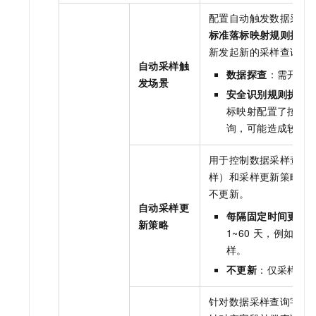
配置自动触发数据采样
标准落标映射规则执行
新发起新的采样查询任
自动采样触
数据探查
：需开通
发场景
安全识别规则执行/
标映射配置了按识
询，可能造成较多
用于控制数据采样查询
样）和采样更新策略判
不更新。
自动采样更
每隔固定时间更新
新策略
1~60
天，例如：N
样。
不更新
：仅采样存
针对数据采样查询字段