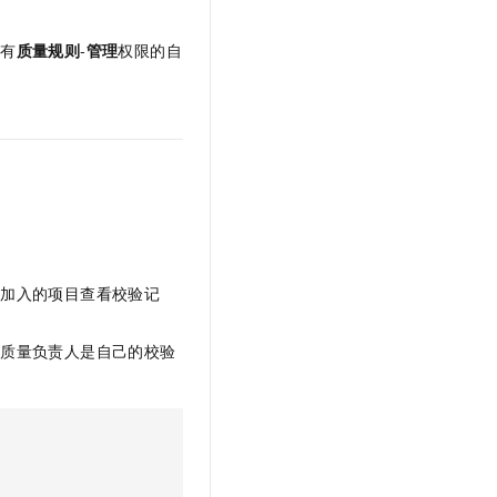
文戏情感细腻自然，动作戏激烈拳拳到肉，实现更强表演能力
支持中英文自由切换，具备更强的噪声鲁棒性
云聚AI 严选权益
SSL 证书
，一键激活高效办公新体验
精选AI产品，从模型到应用全链提效
具有
质量规则
-
管理
权限的自
堡垒机
AI 用量加速计划
应用
防火墙
、识别商机，让客服更高效、服务更出色。
新老同享，达量后返
千问办公
主机安全
NEW
的智能体编程平台
一站式AI生产力平台
AI 应用及服务市场
伶鹊
企业级人与Agent协作平台，接入和调度多个数字员工
智能客服平台，对话机器人、对话分析、智能外呼
AI 应用
大模型服务平台百炼 - 全妙
已加入的项目查看校验记
大模型
应用创作平台
多模态内容创作工具，已接入 DeepSeek
自然语言处理
看质量负责人是自己的校验
数据标注
机器学习
息提取
与 AI 智能体进行实时音视频通话
从文本、图片、视频中提取结构化的属性信息
构建支持视频理解的 AI 音视频实时通话应用