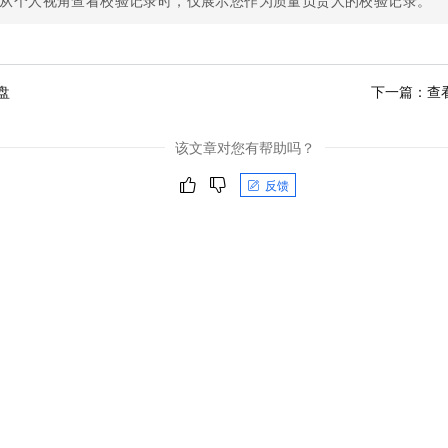
从个人视角查看校验记录时，仅展示您作为质量负责人的校验记录。
一个 AI 助手
即刻拥有 DeepSeek-R1 满血版
超强辅助，Bol
在企业官网、通讯软件中为客户提供 AI 客服
多种方案随心选，轻松解锁专属 DeepSeek
盘
下一篇：
查
该文章对您有帮助吗？
反馈