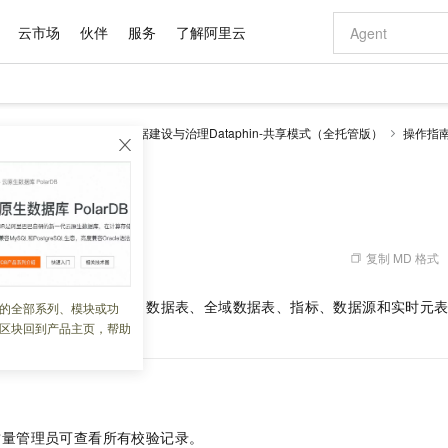
云市场
伙伴
服务
了解阿里云
AI 特惠
数据与 API
成为产品伙伴
企业增值服务
最佳实践
价格计算器
AI 场景体
基础软件
产品伙伴合
阿里云认证
市场活动
配置报价
大模型
理 Dataphin
智能数据建设与治理Dataphin-共享模式（全托管版）
操作指
自助选配和估算价格
录
校验记录概述
新方式
域名与网站
睿译宝，AI翻译排版一步到位
智启 AI 普惠权益
产品生态集成认证中心
企业支持计划
云上春晚
千问官方 MaaS 平台，为开发者和 Agent 而生，新用户赠送 1 亿 + tokens 额度
云服务器 EC
Qwen Aud
AI Coding
阿里云Maa
2026 阿里云
为企业打
数据集
Windows
大模型认证
模型
NEW
NEW
交付可用成果
值低价云产品抢先购
提供智能易用的域名与建站服务
上传文档即自动完成翻译和格式还原
至高享 1亿+免费 tokens，加速 Al 应用落地
安全可靠、弹
智能编程，一键
产品生态伙伴
专家技术服务
云上奥运之旅
弹性计算合作
阿里云中企出
手机三要素
宝塔 Linux
全部认证
概述
价格优势
有专属领域专家
对象存储 OSS
GLM-5.2：长任务时代开源旗舰模型
阿里云 OPC 创新助力计划
云数据库 RD
即刻拥有 DeepS
AI 电商营销
产品生态伙伴工作台
企业增值服务台
云栖战略参考
云存储合作计
云栖大会
身份实名认证
CentOS
训练营
推动算力普惠，释放技术红利
的大模型服务
最高返9万
多领域专家智能体,一键组建 AI 虚拟交付团队
至高百万元 Token 补贴，加速一人公司成长
稳定、安全、高性价比、高性能的云存储服务
真正可用的 1M 上下文,一次完成代码全链路开发
轻松解锁专属 Dee
从图文生成到
复制 MD 格式
 06:05:35
云上的中国
数据库合作计
活动全景
短信
Docker
图片和
站式影视创作平台
人工智能平台 PAI
Hermes Agent，打造自进化智能体
Token Plan 模型订阅计划
Qoder
5 分钟轻松部署
AI 广告创作
企业成长
大模型
NEW
信息公告
看见新力量
云网络合作计
OCR 文字识别
JAVA
级电脑
证享300元代金券
可视化编排打通从文字构思到成片全链路闭环
一站式AI开发、训练和推理服务
自主进化，持久记忆，越用越聪明
Qwen3.8-Max 首发尝鲜，限时加量 10 倍，夜间低至2折
面向真实软件
图文、视频一
质量规则校验
Dataphin
数据表、全域数据表、指标、数据源和实时元
的全部系列、模块或功
Kimi-K3
HappyHors
NEW
魔搭 Mode
loud
服务实践
官网公告
区块回到产品主页，帮助
果。
Kimi 最新旗舰模型，长程编程与推理利器
让文字生成流
金融模力时刻
Salesforce O
版
发票查验
全能环境
Qoder CN
Claude Code + GStack 打造工程团队
千问办公，限时限量积分加倍
云原生数据库 P
低代码高效构
AI 建站
NEW
作计划
计划
创新中心
魔搭 ModelSc
健康状态
让AI从“聊天伙伴”进化为能干活的“数字员工”
覆盖公网/内网、递归/权威、移动APP等全场景解析服务
安装技能 GStack，拥有专属 AI 工程团队
你的AI工作搭子，覆盖日常办公高频场景
基于千问大模型等，支持代码智能生成、研发智能问答
0 代码专业建
客户案例
天气预报查询
操作系统
Deepseek-v4-pro
HappyHors
态合作计划
态智能体模型
旗舰 MoE 大模型，百万上下文与顶尖推理能力
图生视频，流
Compute
同享
容器服务 Kubernetes 版 ACK
万小智 AI 建站低至 15元/月
云防火墙
AI 短剧/漫剧
快递物流查询
WordPress
成为服务伙
高校合作
式云数据仓库
点，立即开启云上创新
提供一站式管理容器应用的 K8s 服务
送.CN域名，送备案服务码
云原生的云上
AI助力短剧
GLM-5.2
Wan2.7-T
质量管理员可查看所有校验记录。
Ubuntu