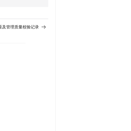
t.diy 一步搞定创意建站
构建大模型应用的安全防护体系
通过自然语言交互简化开发流程,全栈开发支持
通过阿里云安全产品对 AI 应用进行安全防护
看及管理质量校验记录