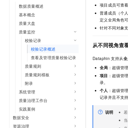
AI 产品 免费试用
项目成员可查
网络
数据质量概述
安全
云开发大赛
Tableau 订阅
1亿+ 大模型 tokens 和 
普通成员（个
基本概念
可观测
入门学习赛
中间件
AI空中课堂在线直播课
定义全局角色
140+云产品 免费试用
质量大盘
大模型服务
针对不同对象
上云与迁云
产品新客免费试用，最长1
数据库
质量监控
生态解决方案
千问AI平台-Token Plan
企业出海
大模型ACA认证体验
校验记录
大数据计算
从不同视角查
助力企业全员 AI 认知与能
行业生态解决方案
校验记录概述
政企业务
媒体服务
千问AI平台-模型体验
查看及管理质量校验记录
开发者生态解决方案
Dataphin
支持从
全
在线体验全尺寸、多种模态
企业服务与云通信
质量规则
全局
：超级管
AI 开发和 AI 应用解决
Happy 系列大模型
质量规则模板
项目
：超级管
域名与网站
录。
附录
终端用户计算
个人
：超级管
系统管理
记录并且不支
Serverless
质量治理工作台
大模型解决方案
实践案例
开发工具
说明
若
快速部署 Dify，高效搭建 
数据安全
当
迁移与运维管理
资源治理