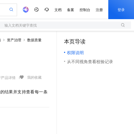
文档
备案
控制台
注册
登录
输入文档关键字查找
验
作计划
器
AI 活动
专业服务
服务伙伴合作计划
开发者社区
加入我们
服务平台百炼
阿里云 OPC 创新助力计划
南
资产治理
数据质量
本页导读
（0）
一站式生成采购清单，支持单品或批量购买
S
io：打造专属 AI 语音助手
S产品伙伴计划（繁花）
峰会
造的大模型服务与应用开发平台
轻量应用服务器
一句话生成原生可编辑精美 PPT 文稿
AI 生产力先锋
Al MaaS 服务伙伴赋能合作
域名
博文
Careers
至高可申请百万元
权限说明
性可伸缩的云计算服务
开启高性价比 AI 编程新体验
Qwen-Audio-3.0-Realtime 端到端实时语音角色扮演
输入一句话想法, 轻松生成专业的 PPT
先锋实践拓展 AI 生产力的边界
快速构建应用程序和网站，即刻迈出上云第一步
Token 补贴，五大权
计划
海大会
伙伴信用分合作计划
商标
问答
社会招聘
从不同视角查看校验记录
益加速 OPC 成功
S
eek-V4-Pro
数字证书管理服务（原SSL证书）
一键部署幻兽帕鲁游戏服务器
飞天发布时刻
HOT
划
备案
电子书
校园招聘
pSeek-V4-Pro
视频创作，一键激活电商全链路生产力
全托管，含MySQL、PostgreSQL、SQL Server、MariaDB多引擎
实现全站HTTPS，呈现可信的WEB访问
一键购买专属联机服务器，轻松开启游戏
所见，即是所愿
更多支持
我的收藏
产品详情
划
公司注册
镜像站
视频生成
语音识别与合成
专属 QwenPaw
短信服务
漫剧工坊：一站式动画创作平台
AI 实训营
HOT
合作伙伴培训与认证
划
上云迁移
的智能体编程平台
站生成，高效打造优质广告素材
从聊天伙伴进化为能主动干活的本地数字员工
快速生产连贯的高质量长漫剧
从基础到进阶，Agent 创客手把手教你
国内短信简单易用，安全可靠，秒级触达，全球覆盖200+国家和地区。
表的结果并支持查看每一条
e-1.1-T2V
Qwen3-TTS-Flash
lScope
我要反馈
查询合作伙伴
畅细腻的高质量视频
离线语音合成大模型，多语言方言自适应，低延迟高稳定
n Alibaba Cloud ISV 合作
代维服务
olarDB
建企业门户网站
大数据开发治理平台 DataWorks
10 分钟搭建微信、支付宝小程序
创新加速
ope
登录合作伙伴管理后台
我要建议
站，无忧落地极速上线
以可视化方式快速构建移动和 PC 门户网站
100%兼容MySQL、PostgreSQL，兼容Oracle，支持集中和分布式
高效部署网站，快速应用到小程序
Data Agent 驱动的一站式 Data+AI 开发治理平台
e-1.1-I2V
Cosyvoice-V3-Flash
安全
畅自然，细节丰富
高表现力语音合成大模型，语音克隆听感自然
我要投诉
上云场景组合购
伴
边界网络安全防护产品
漫剧创作，剧本、分镜、视频高效生成
覆盖90%+业务场景，专享组合折扣价
2V
VPN
Fun-ASR