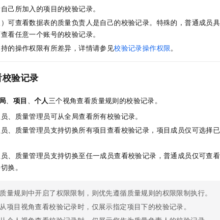
服务生态伙伴
视觉 Coding、空间感知、多模态思考等全面升级
1M上下文，专为长程任务能力而生
云工开物
企业应用
Night Plan 支持 Qwen 3.8-Max
AI 办公
看自己所加入的项目的校验记录。
NEW
Red Hat
30+ 款产品免费体验
夜间 5 折，Qwen/Meoo/TokenPlan 客户专享
AI智能应用
人）可查看数据表的质量负责人是自己的校验记录。特殊的，普通成员
科研合作
ERP
堂（旗舰版）
SUSE
可查看任意一个账号的校验记录。
智能客服
AI 应用构建
大模型原生
CRM
支持的操作权限有所差异，详情请参见
校验记录操作权限
。
2个月
自动承接线索
建站小程序
Qoder
大模型服务平台百炼-应用模版
OA 办公系统
HOT
NEW
面向真实软件
个人版上线、团队版降价；千问3.8-Max首发发尝鲜
丰富多元化的应用模版和解决方案
看校验记录
力提升
财税管理
模板建站
万有无界
大模型服务平台百炼-智能体
400电话
定制建站
局
、
项目
、
个人
三个视角查看质量规则的校验记录。
的模型效果
灵活可视化地构建企业级 Agent
理员、质量管理员可从全局查看所有校验记录。
方案
广告营销
模板小程序
秒悟
人工智能平台 PAI
理员、质量管理员支持切换所有项目查看校验记录，项目成员仅可选择
定制小程序
云端极速 AI 
新一代 AI 视频生成模型，深度适配广告营销等场景
AI Native 的算法工程平台，一站式完成建模、训练、推理服务部署
APP 开发
理员、质量管理员支持切换至任一成员查看校验记录，普通成员仅可查
持切换。
建站系统
质量规则中开启了权限限制，则优先遵循质量规则的权限限制执行。
AI 应用
10分钟微调：让0.6B模型媲美235B模型
多模态数据信
依托云原生高可用架构,实现Dify私有化部署
用1%尺寸在特定领域达到大模型90%以上效果
从项目视角查看校验记录时，仅展示指定项目下的校验记录。