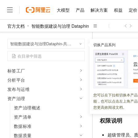
Dataphin亮点功能早知道
大模型
产品
解决方案
权益
定价
操作指南
全局管理
官方文档
智能数据建设与治理 Dataphin
大模型
产品
解决方案
权益
定价
云市场
伙伴
服务
了解阿里云
管理中心
精选产品
精选解决方案
普惠上云
产品定价
精选商城
成为销售伙伴
售前咨询
为什么选择阿里云
千问AI平台
智能数据建设与治
首页
数仓规划
智能数据建设与治理Dataphin-共享模式（全托管版）
了解云产品的定价详情
切换产品系列
质量监控
校验记
大模型服务平台百炼
千问办公，解锁你的工作
普惠上云 官方力荐
分销伙伴
在线服务
网站建设
什么是云计算
大
数据引入
大模型服务与应用平台
企业级Agent产品，直接
云服务器38元/年起，超
咨询伙伴
多端小程序
技术领先
数据开发
校验记录
云上成本管理
售后服务
千问大模型
Agency Agents：拥
官方推荐返现计划
大模型
大模型
精选产品
精选解决方案
Salesforce 国际版订阅
稳定可靠
标签工厂
管理和优化成本
多元化、高性能、安全可靠
推荐新用户得奖励，单订单
销售伙伴合作计划
自助服务
分析平台
更新时间：
2025-02-11
友盟天域
安全合规
人工智能与机器学习
AI
文本生成
无影云电脑
HappyHorse 打造一
云工开物
无影生态合作计划
在线服务
发布与运维
观测云
分析师报告
随时随地安全接入的云上超
高校专属算力普惠，学生认
计算
互联网应用开发
校验记录用于记录
您可以在下拉框切换本产品
Qwen3.8-Max
HOT
资产治理
Salesforce On Alibaba C
工单服务
能，也可以点击左上角产品
质量规则的校验结
智能体时代全能旗舰模型
Tuya 物联网平台阿里云
研究报告与白皮书
云解析DNS
快速拥有专属 OpenClaw
Consulting Partner 合
大数据
容器
资产治理概述
您更高效阅读文档。
免费试用
短信专区
蓝凌 OA
Qwen3.7-Plus
资产清单
AI 大模型销售与服务生
现代化应用
存储
权限说明
天池大赛
能看、能想、能动手的多模
云原生大数据计算服务 Max
解决方案免费试用 新老
电子合同
数据标准
面向分析的企业级SaaS模
最高领取价值200元试用
安全
网络与CDN
AI 算法大赛
Qwen3-VL-Plus
超级管理员、
数据质量
畅捷通