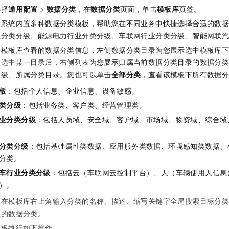
服务生态伙伴
视觉 Coding、空间感知、多模态思考等全面升级
1M上下文，专为长程任务能力而生
云工开物
企业应用
Night Plan 支持 Qwen 3.8-Max
AI 办公
选择
通用配置
>
数据分类
，在
数据分类
页面，单击
模板库
页签。
NEW
Red Hat
30+ 款产品免费体验
夜间 5 折，Qwen/Meoo/TokenPlan 客户专享
AI智能应用
，系统内置多种数据分类模板，帮助您在不同业务中快捷选择合适的数
科研合作
ERP
堂（旗舰版）
SUSE
业分类分级、能源电力行业分类分级、车联网行业分类分级、智能网联
智能客服
AI 应用构建
大模型原生
CRM
一模板库查看的数据分类信息，左侧数据分类目录为您展示选中模板库
2个月
自动承接线索
建站小程序
，
选中某一目录后，右侧列表
为您展示归属当前数据分类目录的数据分类
Qoder
大模型服务平台百炼-应用模版
OA 办公系统
HOT
NEW
分级、所属分类目录。您也可以单击
全部分类
，查看该模板下所有数据
面向真实软件
个人版上线、团队版降价；千问3.8-Max首发发尝鲜
丰富多元化的应用模版和解决方案
力提升
财税管理
模板建站
板
：包括个人信息、企业信息、设备敏感。
万有无界
大模型服务平台百炼-智能体
400电话
定制建站
类分级
：包括业务类、客户类、经营管理类。
的模型效果
灵活可视化地构建企业级 Agent
业分类分级
：包括人员域、安全域、客户域、市场域、物资域、综合域
方案
广告营销
模板小程序
秒悟
人工智能平台 PAI
定制小程序
云端极速 AI 
新一代 AI 视频生成模型，深度适配广告营销等场景
AI Native 的算法工程平台，一站式完成建模、训练、推理服务部署
分类分级
：包括基础属性类数据、应用服务类数据、环境感知类数据、
分类。
APP 开发
车行业分类分级
：包括云（车联网云控制平台）、人（车辆使用人信息
建站系统
）。
以在模板库右上角输入分类的名称、描述、缩写关键字全局搜索目标分
AI 应用
10分钟微调：让0.6B模型媲美235B模型
多模态数据信
级的数据分类。
依托云原生高可用架构,实现Dify私有化部署
用1%尺寸在特定领域达到大模型90%以上效果
模板执行如下操作。