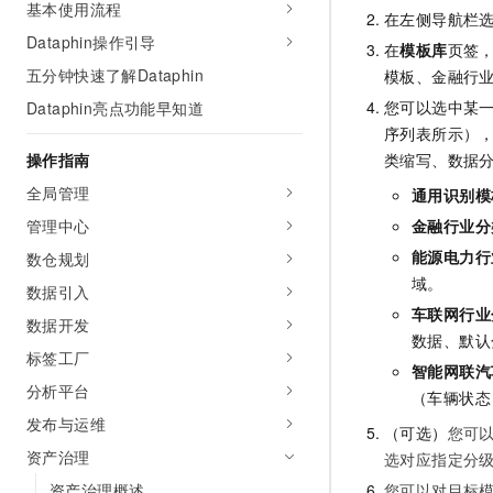
基本使用流程
AI 产品 免费试用
在左侧导航栏
网络
安全
云开发大赛
Tableau 订阅
Dataphin操作引导
1亿+ 大模型 tokens 和 
在
模板库
页签
可观测
入门学习赛
中间件
AI空中课堂在线直播课
五分钟快速了解Dataphin
模板、金融行
140+云产品 免费试用
大模型服务
您可以选中某
Dataphin亮点功能早知道
上云与迁云
产品新客免费试用，最长1
数据库
生态解决方案
序列表所示）
千问AI平台-Token Plan
企业出海
大模型ACA认证体验
操作指南
大数据计算
类缩写、数据
助力企业全员 AI 认知与能
行业生态解决方案
全局管理
通用识别模
政企业务
媒体服务
千问AI平台-模型体验
开发者生态解决方案
管理中心
金融行业分
在线体验全尺寸、多种模态
企业服务与云通信
能源电力行
数仓规划
AI 开发和 AI 应用解决
Happy 系列大模型
域。
数据引入
域名与网站
车联网行业
数据开发
终端用户计算
数据、默认
标签工厂
智能网联汽
Serverless
大模型解决方案
分析平台
（车辆状态
发布与运维
开发工具
（可选）
您可
快速部署 Dify，高效搭建 
资产治理
选对应指定分
迁移与运维管理
资产治理概述
您可以对目标