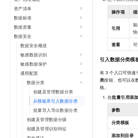
10 分钟在聊天系统中增加
专有云
资产清单
操作项
描
数据标准
如
数据质量
引用
快
数据安全
查看
可
数据安全概述
敏感数据识别
引入数据分类模
敏感数据保护
有
3
个入口可快速
通用配置
类
按钮、也可以在
数据分类
格。
创建及管理数据分类
在
批量引用添
从模板库引入数据分类
参数
批量导入导出数据分类
创建及管理数据分级
分类模板
创建及管理识别特征
添加到目录
安全算法