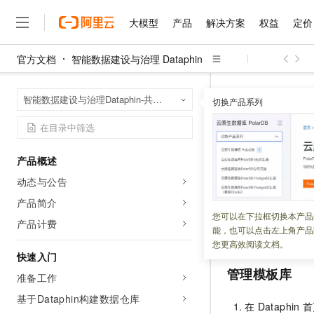
大模型
产品
解决方案
权益
定价
官方文档
智能数据建设与治理 Dataphin
大模型
产品
解决方案
权益
定价
云市场
伙伴
服务
了解阿里云
精选产品
精选解决方案
普惠上云
产品定价
精选商城
成为销售伙伴
售前咨询
为什么选择阿里云
千问AI平台
智能数据建设与治
首页
智能数据建设与治理Dataphin-共享模式（全托管版）
了解云产品的定价详情
切换产品系列
通用配置
数据分
大模型服务平台百炼
千问办公，解锁你的工作
普惠上云 官方力荐
分销伙伴
在线服务
网站建设
什么是云计算
大
大模型服务与应用平台
企业级Agent产品，直接
云服务器38元/年起，超
咨询伙伴
多端小程序
技术领先
从模板库
云上成本管理
售后服务
千问大模型
Agency Agents：拥
官方推荐返现计划
大模型
大模型
精选产品
精选解决方案
Salesforce 国际版订阅
稳定可靠
产品概述
管理和优化成本
多元化、高性能、安全可靠
推荐新用户得奖励，单订单
销售伙伴合作计划
自助服务
动态与公告
更新时间：
2024-11-28
友盟天域
安全合规
人工智能与机器学习
AI
文本生成
无影云电脑
HappyHorse 打造一
云工开物
无影生态合作计划
在线服务
产品简介
观测云
分析师报告
随时随地安全接入的云上超
高校专属算力普惠，学生认
计算
互联网应用开发
Dataphin
系统根据
您可以在下拉框切换本产品
Qwen3.8-Max
HOT
产品计费
Salesforce On Alibaba C
工单服务
能，也可以点击左上角产品
从模板库引入数据
智能体时代全能旗舰模型
Tuya 物联网平台阿里云
研究报告与白皮书
云解析DNS
快速拥有专属 OpenClaw
Consulting Partner 合
大数据
容器
您更高效阅读文档。
免费试用
短信专区
快速入门
蓝凌 OA
Qwen3.7-Plus
AI 大模型销售与服务生
现代化应用
存储
管理模板库
天池大赛
能看、能想、能动手的多模
准备工作
云原生大数据计算服务 Max
解决方案免费试用 新老
电子合同
面向分析的企业级SaaS模
最高领取价值200元试用
基于Dataphin构建数据仓库
安全
网络与CDN
AI 算法大赛
Qwen3-VL-Plus
在
Dataphin
首
畅捷通