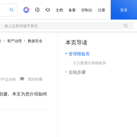
文档
备案
控制台
注册
登录
输入文档关键字查找
验
作计划
器
AI 活动
专业服务
服务伙伴合作计划
开发者社区
加入我们
服务平台百炼
阿里云 OPC 创新助力计划
南
资产治理
数据安全
本页导读
（0）
一站式生成采购清单，支持单品或批量购买
S
io：打造专属 AI 语音助手
S产品伙伴计划（繁花）
峰会
造的大模型服务与应用开发平台
轻量应用服务器
一句话生成原生可编辑精美 PPT 文稿
AI 生产力先锋
Al MaaS 服务伙伴赋能合作
域名
博文
Careers
至高可申请百万元
管理模板库
性可伸缩的云计算服务
开启高性价比 AI 编程新体验
Qwen-Audio-3.0-Realtime 端到端实时语音角色扮演
输入一句话想法, 轻松生成专业的 PPT
先锋实践拓展 AI 生产力的边界
快速构建应用程序和网站，即刻迈出上云第一步
Token 补贴，五大权
计划
海大会
伙伴信用分合作计划
商标
问答
社会招聘
引入数据分类模板库
益加速 OPC 成功
S
eek-V4-Pro
数字证书管理服务（原SSL证书）
一键部署幻兽帕鲁游戏服务器
飞天发布时刻
HOT
划
备案
电子书
校园招聘
后续步骤
pSeek-V4-Pro
视频创作，一键激活电商全链路生产力
全托管，含MySQL、PostgreSQL、SQL Server、MariaDB多引擎
实现全站HTTPS，呈现可信的WEB访问
一键购买专属联机服务器，轻松开启游戏
所见，即是所愿
更多支持
我的收藏
产品详情
划
公司注册
镜像站
视频生成
语音识别与合成
专属 QwenPaw
短信服务
漫剧工坊：一站式动画创作平台
AI 实训营
HOT
合作伙伴培训与认证
划
上云迁移
的智能体编程平台
站生成，高效打造优质广告素材
从聊天伙伴进化为能主动干活的本地数字员工
快速生产连贯的高质量长漫剧
从基础到进阶，Agent 创客手把手教你
国内短信简单易用，安全可靠，秒级触达，全球覆盖200+国家和地区。
创建。本文为您介绍如何
e-1.1-T2V
Qwen3-TTS-Flash
lScope
我要反馈
查询合作伙伴
畅细腻的高质量视频
离线语音合成大模型，多语言方言自适应，低延迟高稳定
n Alibaba Cloud ISV 合作
代维服务
olarDB
建企业门户网站
大数据开发治理平台 DataWorks
10 分钟搭建微信、支付宝小程序
创新加速
ope
登录合作伙伴管理后台
我要建议
站，无忧落地极速上线
以可视化方式快速构建移动和 PC 门户网站
100%兼容MySQL、PostgreSQL，兼容Oracle，支持集中和分布式
高效部署网站，快速应用到小程序
Data Agent 驱动的一站式 Data+AI 开发治理平台
e-1.1-I2V
Cosyvoice-V3-Flash
安全
畅自然，细节丰富
高表现力语音合成大模型，语音克隆听感自然
我要投诉
上云场景组合购
伴
边界网络安全防护产品
漫剧创作，剧本、分镜、视频高效生成
覆盖90%+业务场景，专享组合折扣价
2V
VPN
Fun-ASR