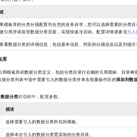
一个 AI 助手
即刻拥有 DeepSeek-R1 满血版
超强辅助，Bol
在企业官网、通讯软件中为客户提供 AI 客服
多种方案随心选，轻松解锁专属 DeepSeek
述
果模板库的分类分级配置符合您的业务诉求，您可以选择需要的分类目
捷引用并添加至数据分类页面，实现快速冷启动。配置详情请参见
引入
查看数据分类的详细信息，包括基本信息、对应的分级信息以及扫描方
板库
引用模板库的数据分类定义，包括分类目录行右侧的引用图标、目录树
数据分类列表中选中需要引入的数据分类并单击批量操作区的
添加到数
加数据分类
对话框中，配置参数。
描述
选择需要引入的数据分类所在的模板。
选择本次引入的数据分类需添加的分类目录。