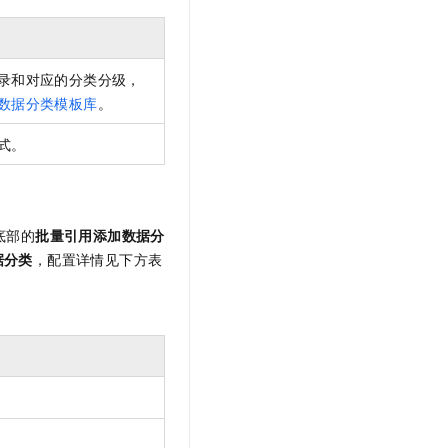
t.diy 一步搞定创意建站
构建大模型应用的安全防护体系
通过自然语言交互简化开发流程,全栈开发支持
通过阿里云安全产品对 AI 应用进行安全防护
录和对应的分类分级，
数据分类模板库
。
式。
底部的
批量引用添加数据分
据分类
，配置详情见下方表