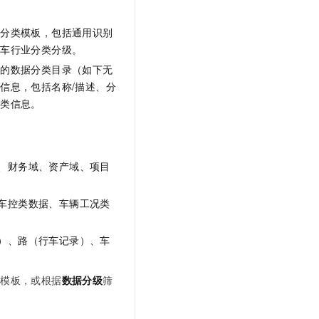
文戏情感细腻自然，动作戏激烈拳拳到肉，实现更强表演能力
支持中英文自由切换，具备更强的噪声鲁棒性
云聚AI 严选权益
SSL 证书
，一键激活高效办公新体验
精选AI产品，从模型到应用全链提效
据分类模板，包括通用识别
堡垒机
汽车行业分类分级。
AI 用量加速计划
应用
防火墙
下的数据分类目录（如下无
、识别商机，让客服更高效、服务更出色。
新老同享，达量后返
信息，包括名称/描述、分
千问办公
主机安全
NEW
分类信息。
的智能体编程平台
一站式AI生产力平台
AI 应用及服务市场
伶鹊
企业级人与Agent协作平台，接入和调度多个数字员工
智能客服平台，对话机器人、对话分析、智能外呼
AI 应用
、财务域、资产域、项目
大模型服务平台百炼 - 全妙
大模型
应用创作平台
多模态内容创作工具，已接入 DeepSeek
车控类数据、车辆工况类
自然语言处理
数据标注
）、路（行车记录）、车
机器学习
类模板，或根据
数据分级
筛
息提取
与 AI 智能体进行实时音视频通话
从文本、图片、视频中提取结构化的属性信息
构建支持视频理解的 AI 音视频实时通话应用