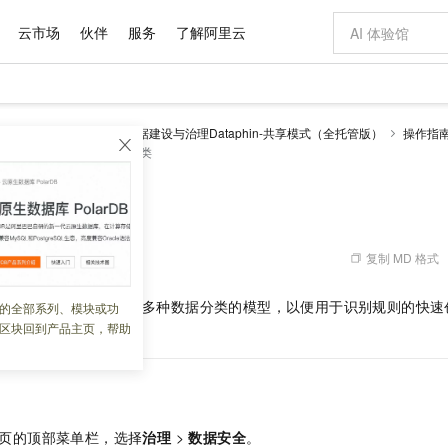
云市场
伙伴
服务
了解阿里云
AI 特惠
数据与 API
成为产品伙伴
企业增值服务
最佳实践
价格计算器
AI 场景体
基础软件
产品伙伴合
阿里云认证
市场活动
配置报价
大模型
理 Dataphin
智能数据建设与治理Dataphin-共享模式（全托管版）
操作指
自助选配和估算价格
类
从模板库引入数据分类
新方式
域名与网站
睿译宝，AI翻译排版一步到位
智启 AI 普惠权益
产品生态集成认证中心
企业支持计划
云上春晚
千问官方 MaaS 平台，为开发者和 Agent 而生，新用户赠送 1 亿 + tokens 额度
云服务器 EC
Qwen Aud
AI Coding
阿里云Maa
2026 阿里云
为企业打
数据集
Windows
大模型认证
模型
NEW
NEW
交付可用成果
值低价云产品抢先购
提供智能易用的域名与建站服务
上传文档即自动完成翻译和格式还原
至高享 1亿+免费 tokens，加速 Al 应用落地
安全可靠、弹
智能编程，一键
产品生态伙伴
专家技术服务
云上奥运之旅
弹性计算合作
阿里云中企出
手机三要素
宝塔 Linux
全部认证
引入数据分类
价格优势
有专属领域专家
对象存储 OSS
GLM-5.2：长任务时代开源旗舰模型
阿里云 OPC 创新助力计划
云数据库 RD
即刻拥有 DeepS
AI 电商营销
产品生态伙伴工作台
企业增值服务台
云栖战略参考
云存储合作计
云栖大会
身份实名认证
CentOS
训练营
推动算力普惠，释放技术红利
的大模型服务
最高返9万
多领域专家智能体,一键组建 AI 虚拟交付团队
至高百万元 Token 补贴，加速一人公司成长
稳定、安全、高性价比、高性能的云存储服务
真正可用的 1M 上下文,一次完成代码全链路开发
轻松解锁专属 Dee
从图文生成到
复制 MD 格式
 06:04:28
云上的中国
数据库合作计
活动全景
短信
Docker
图片和
站式影视创作平台
人工智能平台 PAI
Hermes Agent，打造自进化智能体
Token Plan 模型订阅计划
Qoder
5 分钟轻松部署
AI 广告创作
企业成长
大模型
NEW
信息公告
看见新力量
云网络合作计
OCR 文字识别
JAVA
级电脑
证享300元代金券
可视化编排打通从文字构思到成片全链路闭环
一站式AI开发、训练和推理服务
自主进化，持久记忆，越用越聪明
Qwen3.8-Max 首发尝鲜，限时加量 10 倍，夜间低至2折
面向真实软件
图文、视频一
不同的行业规范内置了多种数据分类的模型，以便用于识别规则的快速
的全部系列、模块或功
Kimi-K3
HappyHors
NEW
魔搭 Mode
loud
服务实践
官网公告
区块回到产品主页，帮助
分。
Kimi 最新旗舰模型，长程编程与推理利器
让文字生成流
金融模力时刻
Salesforce O
版
发票查验
全能环境
Qoder CN
Claude Code + GStack 打造工程团队
千问办公，限时限量积分加倍
云原生数据库 P
低代码高效构
AI 建站
NEW
作计划
计划
创新中心
魔搭 ModelSc
健康状态
让AI从“聊天伙伴”进化为能干活的“数字员工”
覆盖公网/内网、递归/权威、移动APP等全场景解析服务
安装技能 GStack，拥有专属 AI 工程团队
你的AI工作搭子，覆盖日常办公高频场景
基于千问大模型等，支持代码智能生成、研发智能问答
0 代码专业建
客户案例
天气预报查询
操作系统
Deepseek-v4-pro
HappyHors
态合作计划
态智能体模型
旗舰 MoE 大模型，百万上下文与顶尖推理能力
图生视频，流
Compute
同享
容器服务 Kubernetes 版 ACK
万小智 AI 建站低至 15元/月
云防火墙
AI 短剧/漫剧
快递物流查询
WordPress
成为服务伙
高校合作
式云数据仓库
点，立即开启云上创新
提供一站式管理容器应用的 K8s 服务
送.CN域名，送备案服务码
云原生的云上
AI助力短剧
GLM-5.2
Wan2.7-T
页的顶部菜单栏，选择
治理
>
数据安全
。
Ubuntu