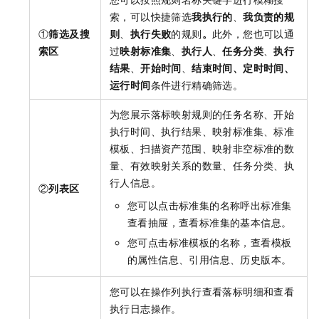
索，可以快捷筛选
我执行的
、
我负责的规
①
筛选及搜
则
、
执行失败
的规则
。
此外，您也可以通
索区
过
映射标准集
、
执行人
、
任务分类
、
执行
结果
、
开始时间
、
结束时间、定时时间、
运行时间
条件进行精确筛选。
为您展示落标映射规则的任务名称、开始
执行时间、执行结果、映射标准集、标准
模板、扫描资产范围、映射非空标准的数
量、有效映射关系的数量、任务分类、执
行人信息。
②
列表区
您可以点击标准集的名称呼出标准集
查看抽屉，查看标准集的基本信息。
您可点击标准模板的名称，查看模板
的属性信息、引用信息、历史版本。
您可以在操作列执行查看落标明细和查看
执行日志操作。