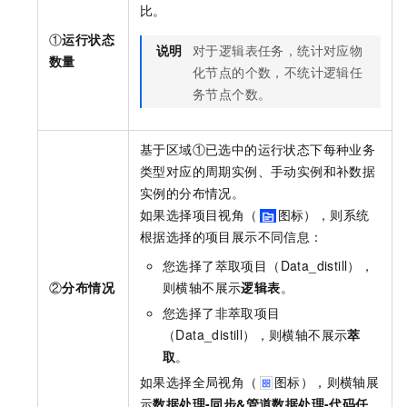
比。
①
运行状态
说明
对于逻辑表任务，统计对应物
数量
化节点的个数，不统计逻辑任
务节点个数。
基于区域①已选中的运行状态下每种业务
类型对应的周期实例、手动实例和补数据
实例的分布情况。
如果选择项目视角（
图标），则系统
根据选择的项目展示不同信息：
您选择了萃取项目（Data_distill），
②
分布情况
则横轴不展示
逻辑表
。
您选择了非萃取项目
（Data_distill），则横轴不展示
萃
取
。
如果选择全局视角（
图标），则横轴展
示
数据处理-同步&管道
数据处理-代码任