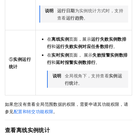
说明
运行日期
为实例统计方式时，支持
查看
运行趋势
。
在
离线实例
页面，展示
运行失败实例数排
行
和
运行失败实例对应任务数排行
。
在
实时实例
页面， 展示
失败报警实例数排
⑤
实例运行
行
和
延时报警实例数排行
。
统计
说明
全局视角下，支持查看
实例运
行统计
。
如果您没有查看全局范围数据的权限，需要申请其功能权限，请
参见
配置和转交功能权限
。
查看离线实例统计