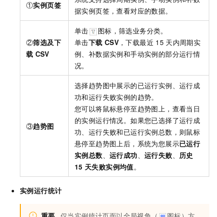
①
实例页签
据实例页签，查看对应的数据。
单击
图标，筛选业务分类。
②
筛选及下
单击
下载
CSV
，下载最近
15
天内周期实
载
CSV
例、补数据实例和手动实例的部分运行情
况。
选择趋势图中展示的已运行实例、运行成
功和运行失败实例的趋势。
您可以将鼠标悬停至趋势图上，查看当日
的实例运行情况。如果您已选择了运行成
③
趋势图
功、运行失败和已运行实例总数，则鼠标
悬停至趋势图上后，系统为您展示
已运行
实例总数
、
运行成功
、
运行失败
、
历史
15
天失败实例均值
。
实例运行统计
重要
仅当实例统计页面以全局视角（
图标）方