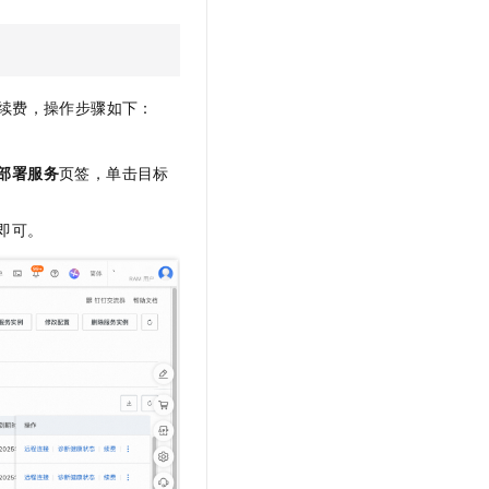
文戏情感细腻自然，动作戏激烈拳拳到肉，实现更强表演能力
支持中英文自由切换，具备更强的噪声鲁棒性
云聚AI 严选权益
SSL 证书
，一键激活高效办公新体验
精选AI产品，从模型到应用全链提效
堡垒机
AI 用量加速计划
应用
防火墙
续费，操作步骤如下：
、识别商机，让客服更高效、服务更出色。
新老同享，达量后返
千问办公
主机安全
NEW
的智能体编程平台
一站式AI生产力平台
部署服务
页签，单击目标
AI 应用及服务市场
伶鹊
即可。
企业级人与Agent协作平台，接入和调度多个数字员工
智能客服平台，对话机器人、对话分析、智能外呼
AI 应用
大模型服务平台百炼 - 全妙
大模型
应用创作平台
多模态内容创作工具，已接入 DeepSeek
自然语言处理
数据标注
机器学习
息提取
与 AI 智能体进行实时音视频通话
从文本、图片、视频中提取结构化的属性信息
构建支持视频理解的 AI 音视频实时通话应用