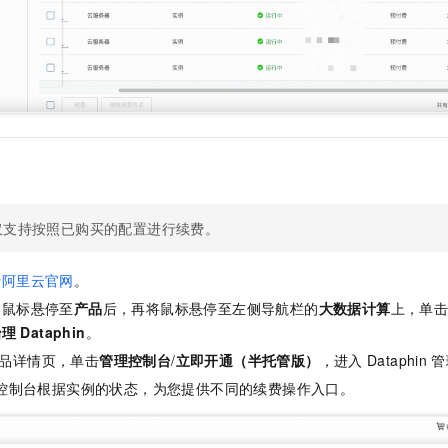
一个 AI 助手
即刻拥有 DeepSeek-R1 满血版
超强辅助，Bol
在企业官网、通讯软件中为客户提供 AI 客服
多种方案随心选，轻松解锁专属 DeepSeek
仅支持按照已购买的配置进行续费。
录
阿里云官网
。
，鼠标悬停至
产品
后，再将鼠标悬停至左侧导航栏的
大数据计算
上，单
治理
Dataphin
。
品详情页，单击
管理控制台
/
立即开通（半托管版）
，进入
Dataphin
管
控制台根据实例的状态，为您提供不同的续费操作入口。