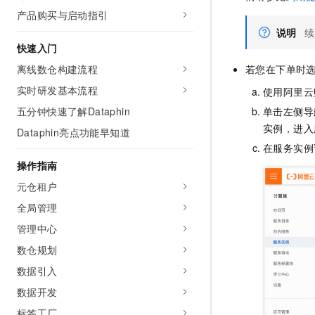
AI 产品 免费试用
网络
产品购买与启动指引
安全
云开发大赛
Tableau 订阅
1亿+ 大模型 tokens 和 
说明
续
可观测
入门学习赛
中间件
AI空中课堂在线直播课
快速入门
140+云产品 免费试用
大模型服务
离线数仓构建流程
上云与迁云
若您在下单时
产品新客免费试用，最长1
数据库
生态解决方案
实时研发基本流程
千问AI平台-Token Plan
使用阿里云
企业出海
大模型ACA认证体验
大数据计算
五分钟快速了解Dataphin
单击左侧导
助力企业全员 AI 认知与能
行业生态解决方案
政企业务
实例，进入
媒体服务
Dataphin亮点功能早知道
千问AI平台-模型体验
开发者生态解决方案
在服务实例
在线体验全尺寸、多种模态
企业服务与云通信
操作指南
AI 开发和 AI 应用解决
Happy 系列大模型
元仓租户
域名与网站
全局管理
终端用户计算
管理中心
Serverless
大模型解决方案
数仓规划
数据引入
开发工具
快速部署 Dify，高效搭建 
数据开发
迁移与运维管理
标签工厂