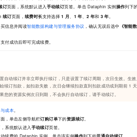
续订
页面，系统默认进入
手动续订
页签。单击
Dataphin
实例
操作
列下
n
续订
页面，
续费时长
支持选择
1
月
、
1
年
、
2
年
和
3
年
。
购买信息并阅读
智能数据构建与管理服务协议
，确认无误后选中
《智能
，支付成功后即可完成续费。
置自动续订并非立即执行续订，只是设置了续订周期，次日生效。生效
始续订扣款，如扣款失败，次日会继续扣款直到扣款成功或到期前
1
果您的资源实例次日到期，不会执行自动续订，请
手动
续订。
用与成本
。
页面，单击左侧导航栏
订购订单
下的
资源续订
。
面，系统默认进入
手动续订
页签。
自动续费的
Dataphin
实例，单击该实例
操作
列下的
开通自动续订
。