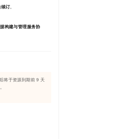
的
续订
。
数据构建与管理服务协
后将于资源到期前
9
天
天。