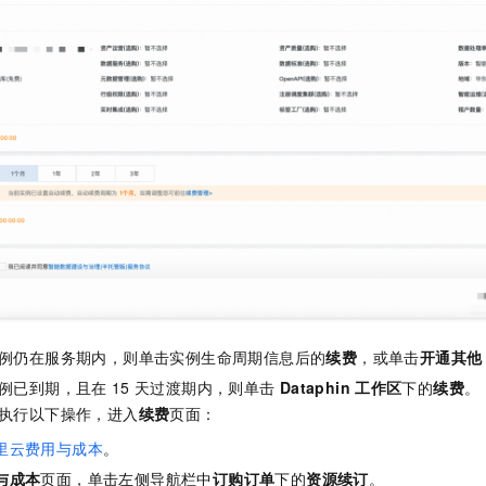
例仍在服务期内，则单击实例生命周期信息后的
续费
，或单击
开通其他
例已到期，且在
15
天过渡期内，则单击
Dataphin
工作区
下的
续费
。
执行以下操作，进入
续费
页面：
里云费用与成本
。
与成本
页面，单击左侧导航栏中
订购订单
下的
资源续订
。