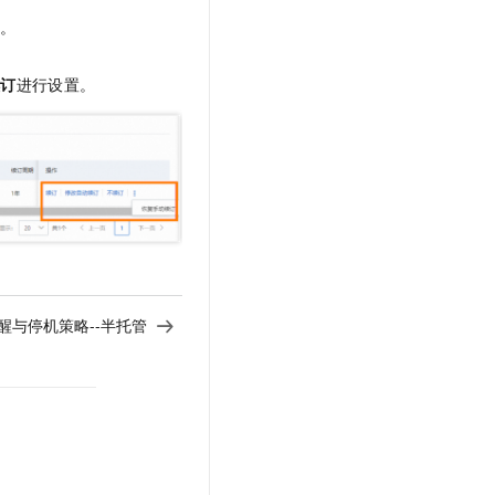
置。
续订
进行设置。
醒与停机策略--半托管