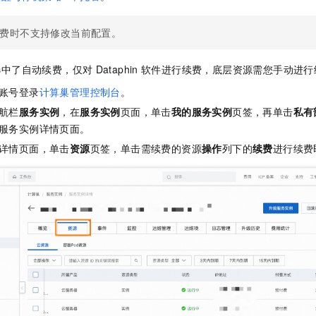
服务生态伙伴
视觉 Coding、空间感知、多模态思考等全面升级
1M上下文，专为长程任务能力而生
云工开物
企业应用
Night Plan 支持 Qwen 3.8-Max
AI 办公
NEW
Red Hat
30+ 款产品免费体验
夜间 5 折，Qwen/Meoo/TokenPlan 客户专享
AI智能应用
科研合作
费时不支持修改当前配置。
ERP
堂（旗舰版）
SUSE
智能客服
AI 应用构建
大模型原生
CRM
选中了自动续费，仅对
Dataphin
软件进行续费，底层资源需您手动进行
2个月
自动承接线索
建站小程序
Qoder
大模型服务平台百炼-应用模版
OA 办公系统
账号登录
计算巢管理控制台
。
HOT
NEW
面向真实软件
个人版上线、团队版降价；千问3.8-Max首发发尝鲜
丰富多元化的应用模版和解决方案
航栏
服务实例
，在
服务实例
页面，单击
我的服务实例
页签，再单击
私有
力提升
财税管理
模板建站
服务实例详情页面。
万有无界
大模型服务平台百炼-智能体
400电话
定制建站
详情页面，单击
资源
页签，单击需续费的资源
操作
列下的
续费
进行续费
的模型效果
灵活可视化地构建企业级 Agent
方案
广告营销
模板小程序
秒悟
人工智能平台 PAI
定制小程序
云端极速 AI 
新一代 AI 视频生成模型，深度适配广告营销等场景
AI Native 的算法工程平台，一站式完成建模、训练、推理服务部署
APP 开发
建站系统
AI 应用
10分钟微调：让0.6B模型媲美235B模型
多模态数据信
依托云原生高可用架构,实现Dify私有化部署
用1%尺寸在特定领域达到大模型90%以上效果