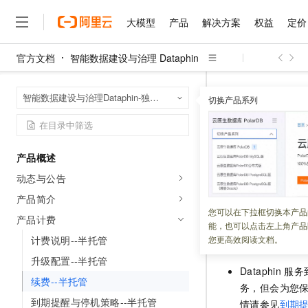
大模型
产品
解决方案
权益
定价
官方文档
智能数据建设与治理 Dataphin
大模型
产品
解决方案
权益
定价
云市场
伙伴
服务
了解阿里云
精选产品
精选解决方案
普惠上云
产品定价
精选商城
成为销售伙伴
售前咨询
为什么选择阿里云
千问AI平台
智能数据建设与治
首页
智能数据建设与治理Dataphin-独享模式（半托管版）
了解云产品的定价详情
切换产品系列
大模型服务平台百炼
千问办公，解锁你的工作
普惠上云 官方力荐
分销伙伴
在线服务
网站建设
什么是云计算
大
大模型服务与应用平台
企业级Agent产品，直接
云服务器38元/年起，超
续费--半
咨询伙伴
多端小程序
技术领先
云上成本管理
售后服务
千问大模型
Agency Agents：拥
官方推荐返现计划
大模型
大模型
精选产品
精选解决方案
Salesforce 国际版订阅
稳定可靠
产品概述
管理和优化成本
多元化、高性能、安全可靠
推荐新用户得奖励，单订单
更新时间：
2024-12-05
销售伙伴合作计划
自助服务
动态与公告
友盟天域
安全合规
人工智能与机器学习
AI
文本生成
无影云电脑
HappyHorse 打造一
云工开物
如果您购买的实例
无影生态合作计划
在线服务
产品简介
观测云
分析师报告
随时随地安全接入的云上超
高校专属算力普惠，学生认
计算
互联网应用开发
您可以在下拉框切换本产品
Qwen3.8-Max
HOT
产品计费
Salesforce On Alibaba C
工单服务
能，也可以点击左上角产品
智能体时代全能旗舰模型
Tuya 物联网平台阿里云
研究报告与白皮书
云解析DNS
快速拥有专属 OpenClaw
Consulting Partner 合
续费说明
大数据
容器
计费说明--半托管
您更高效阅读文档。
免费试用
短信专区
蓝凌 OA
Qwen3.7-Plus
升级配置--半托管
AI 大模型销售与服务生
现代化应用
存储
天池大赛
Dataphin
服务
能看、能想、能动手的多模
云原生大数据计算服务 Max
解决方案免费试用 新老
电子合同
续费--半托管
务，但会为您
面向分析的企业级SaaS模
最高领取价值200元试用
安全
网络与CDN
AI 算法大赛
Qwen3-VL-Plus
到期提醒与停机策略--半托管
情请参见
到期提
畅捷通