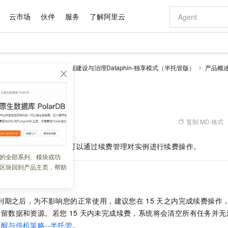
云市场
伙伴
服务
了解阿里云
AI 特惠
数据与 API
成为产品伙伴
企业增值服务
最佳实践
价格计算器
AI 场景体
基础软件
产品伙伴合
阿里云认证
市场活动
配置报价
大模型
理 Dataphin
智能数据建设与治理Dataphin-独享模式（半托管版）
产品概
自助选配和估算价格
新方式
域名与网站
睿译宝，AI翻译排版一步到位
智启 AI 普惠权益
产品生态集成认证中心
企业支持计划
云上春晚
千问官方 MaaS 平台，为开发者和 Agent 而生，新用户赠送 1 亿 + tokens 额度
云服务器 EC
Qwen Aud
AI Coding
阿里云Maa
2026 阿里云
为企业打
数据集
Windows
大模型认证
模型
NEW
NEW
交付可用成果
值低价云产品抢先购
提供智能易用的域名与建站服务
上传文档即自动完成翻译和格式还原
至高享 1亿+免费 tokens，加速 Al 应用落地
安全可靠、弹
智能编程，一键
托管
产品生态伙伴
专家技术服务
云上奥运之旅
弹性计算合作
阿里云中企出
手机三要素
宝塔 Linux
全部认证
价格优势
有专属领域专家
对象存储 OSS
GLM-5.2：长任务时代开源旗舰模型
阿里云 OPC 创新助力计划
云数据库 RD
即刻拥有 DeepS
AI 电商营销
产品生态伙伴工作台
企业增值服务台
云栖战略参考
云存储合作计
云栖大会
身份实名认证
CentOS
训练营
推动算力普惠，释放技术红利
的大模型服务
最高返9万
多领域专家智能体,一键组建 AI 虚拟交付团队
至高百万元 Token 补贴，加速一人公司成长
稳定、安全、高性价比、高性能的云存储服务
真正可用的 1M 上下文,一次完成代码全链路开发
轻松解锁专属 Dee
从图文生成到
复制 MD 格式
 03:03:18
云上的中国
数据库合作计
活动全景
短信
Docker
图片和
站式影视创作平台
人工智能平台 PAI
Hermes Agent，打造自进化智能体
Token Plan 模型订阅计划
Qoder
5 分钟轻松部署
AI 广告创作
企业成长
大模型
NEW
信息公告
已过期或即将过期，您可以通过续费管理对实例进行续费操作。
看见新力量
云网络合作计
OCR 文字识别
JAVA
级电脑
证享300元代金券
可视化编排打通从文字构思到成片全链路闭环
一站式AI开发、训练和推理服务
自主进化，持久记忆，越用越聪明
Qwen3.8-Max 首发尝鲜，限时加量 10 倍，夜间低至2折
面向真实软件
图文、视频一
的全部系列、模块或功
Kimi-K3
HappyHors
NEW
魔搭 Mode
loud
服务实践
官网公告
区块回到产品主页，帮助
Kimi 最新旗舰模型，长程编程与推理利器
让文字生成流
金融模力时刻
Salesforce O
版
发票查验
全能环境
Qoder CN
Claude Code + GStack 打造工程团队
千问办公，限时限量积分加倍
云原生数据库 P
低代码高效构
AI 建站
NEW
作计划
计划
创新中心
魔搭 ModelSc
健康状态
让AI从“聊天伙伴”进化为能干活的“数字员工”
覆盖公网/内网、递归/权威、移动APP等全场景解析服务
安装技能 GStack，拥有专属 AI 工程团队
你的AI工作搭子，覆盖日常办公高频场景
基于千问大模型等，支持代码智能生成、研发智能问答
0 代码专业建
客户案例
天气预报查询
操作系统
Deepseek-v4-pro
HappyHors
态合作计划
到期之后，为不影响您的正常使用，建议您在
15
天之内完成续费操作
态智能体模型
旗舰 MoE 大模型，百万上下文与顶尖推理能力
图生视频，流
Compute
同享
容器服务 Kubernetes 版 ACK
万小智 AI 建站低至 15元/月
云防火墙
AI 短剧/漫剧
快递物流查询
WordPress
成为服务伙
高校合作
保留数据和资源。若您
15
天内未完成续费，系统将会清空所有任务
并无
式云数据仓库
点，立即开启云上创新
提供一站式管理容器应用的 K8s 服务
送.CN域名，送备案服务码
云原生的云上
AI助力短剧
GLM-5.2
Wan2.7-T
醒与停机策略--半托管
。
Ubuntu