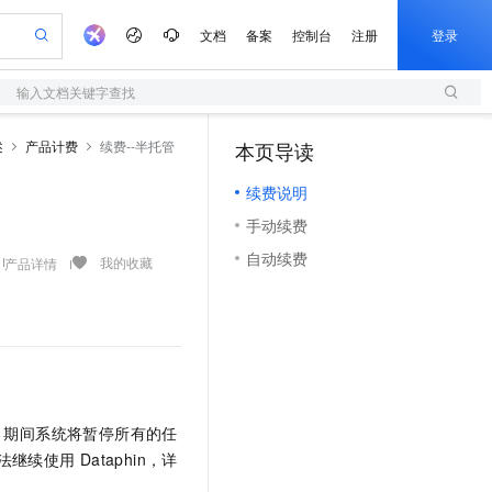
文档
备案
控制台
注册
登录
输入文档关键字查找
验
作计划
器
AI 活动
专业服务
服务伙伴合作计划
开发者社区
加入我们
服务平台百炼
阿里云 OPC 创新助力计划
述
产品计费
续费--半托管
本页导读
（0）
一站式生成采购清单，支持单品或批量购买
S
io：打造专属 AI 语音助手
S产品伙伴计划（繁花）
峰会
造的大模型服务与应用开发平台
轻量应用服务器
一句话生成原生可编辑精美 PPT 文稿
AI 生产力先锋
Al MaaS 服务伙伴赋能合作
域名
博文
Careers
至高可申请百万元
续费说明
性可伸缩的云计算服务
开启高性价比 AI 编程新体验
Qwen-Audio-3.0-Realtime 端到端实时语音角色扮演
输入一句话想法, 轻松生成专业的 PPT
先锋实践拓展 AI 生产力的边界
快速构建应用程序和网站，即刻迈出上云第一步
Token 补贴，五大权
计划
海大会
伙伴信用分合作计划
商标
问答
社会招聘
手动续费
益加速 OPC 成功
S
eek-V4-Pro
数字证书管理服务（原SSL证书）
一键部署幻兽帕鲁游戏服务器
飞天发布时刻
HOT
划
备案
电子书
校园招聘
自动续费
pSeek-V4-Pro
视频创作，一键激活电商全链路生产力
全托管，含MySQL、PostgreSQL、SQL Server、MariaDB多引擎
实现全站HTTPS，呈现可信的WEB访问
一键购买专属联机服务器，轻松开启游戏
所见，即是所愿
我的收藏
产品详情
更多支持
划
公司注册
镜像站
视频生成
语音识别与合成
专属 QwenPaw
短信服务
漫剧工坊：一站式动画创作平台
AI 实训营
HOT
合作伙伴培训与认证
划
上云迁移
的智能体编程平台
站生成，高效打造优质广告素材
从聊天伙伴进化为能主动干活的本地数字员工
快速生产连贯的高质量长漫剧
从基础到进阶，Agent 创客手把手教你
国内短信简单易用，安全可靠，秒级触达，全球覆盖200+国家和地区。
e-1.1-T2V
Qwen3-TTS-Flash
lScope
我要反馈
查询合作伙伴
畅细腻的高质量视频
离线语音合成大模型，多语言方言自适应，低延迟高稳定
n Alibaba Cloud ISV 合作
代维服务
olarDB
建企业门户网站
大数据开发治理平台 DataWorks
10 分钟搭建微信、支付宝小程序
创新加速
ope
登录合作伙伴管理后台
我要建议
站，无忧落地极速上线
以可视化方式快速构建移动和 PC 门户网站
100%兼容MySQL、PostgreSQL，兼容Oracle，支持集中和分布式
高效部署网站，快速应用到小程序
Data Agent 驱动的一站式 Data+AI 开发治理平台
e-1.1-I2V
Cosyvoice-V3-Flash
安全
，期间系统将暂停所有的任
畅自然，细节丰富
高表现力语音合成大模型，语音克隆听感自然
我要投诉
上云场景组合购
伴
法继续使用
Dataphin
，详
边界网络安全防护产品
漫剧创作，剧本、分镜、视频高效生成
覆盖90%+业务场景，专享组合折扣价
2V
VPN
Fun-ASR