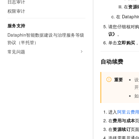
日志审计
在
资源
权限审计
在
Dataphi
服务支持
请您仔细核对
议》
。
Dataphin智能数据建设与治理服务等级
协议（半托管）
单击
立即购买
常见问题
自动续费
重要
设
开
如
进入
阿里云费
在
费用与成本
在
资源续订
页
选择需要开通