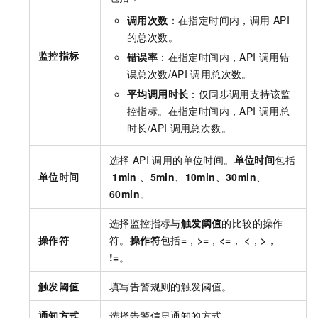
调用次数
：在指定时间内，调用
API
的总次数。
监控指标
错误率
：在指定时间内，API
调用错
误总次数/API
调用总次数。
平均调用时长
：仅同步调用支持该监
控指标。在指定时间内，API
调用总
时长/API
调用总次数。
选择
API
调用的单位时间。
单位时间
包括
单位时间
1min
、
5min
、
10min
、
30min
、
60min
。
选择监控指标与
触发阈值
的比较的操作
操作符
符。
操作符
包括
=
，
>=
，
<=
，
<
，
>
，
!=
。
触发阈值
填写告警规则的触发阈值。
通知方式
选择告警信息通知的方式。