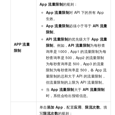
App
流量限制
的规则：
App
流量限制
对
API
下的所有
App
生效。
App
流量限制
必须小于等于
API
流量
限制
。
API
流量限制
的优先级大于
App
流量
APP
流量
限制
。例如，
API
流量限制
为每秒查
限制
询率是
1000，App1
的流量限制为每
秒查询率是
500，App2
的流量限制
为每秒查询率是
500，App3
的流量
限制为每秒查询率是
500，各
App
流
量限制的总和大于
API
的流量限制，
但流量限制的上限为
API
流量限制。
当
App
流量限制
大于
API
流量限制
时，系统会给出报错信息。
单击
添加
App
，配置
应用
、
限流次数
。填
写
限流次数
的规则：