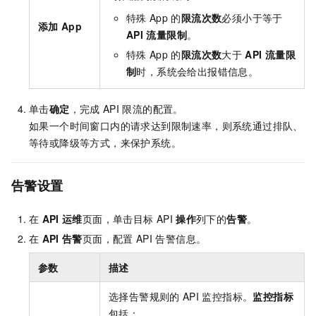
特殊
App
的
限流次数
必须小于等于
添加
App
API
流量限制
。
特殊
App
的
限流次数
大于
API
流量限
制
时，系统会给出报错信息。
单击
确定
，完成
API
限流的配置。
如果一个时间窗口内的请求达到限制速率，则系统通过排队、
等待或降级等方式，来保护系统。
告警设置
在
API
运维
页面，单击目标
API
操作
列下的
告警
。
在
API
告警
页面，配置
API
告警信息。
参数
描述
选择告警规则的
API
监控指标。
监控指标
包括：