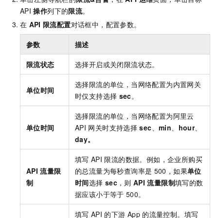
API
操作
列下的
限流
。
在
API
限流配置
对话框中，配置参数。
参数
描述
限流状态
选择开启或关闭限流状态。
选择限流的单位，当网络配置为内置网关
单位时间
时仅支持选择
sec
。
选择限流的单位，当网络配置为阿里云
单位时间
API
网关时支持选择
sec
、
min
、
hour
、
day。
填写
API
限流的数据。例如，企业所购买
API
流量限
的总流量为每秒查询率是
500，如果
单位
制
时间
选择
sec
，则
API
流量限制
填写的数
据应该小于等于
500。
填写
API
的下游
App
的流量控制。填写