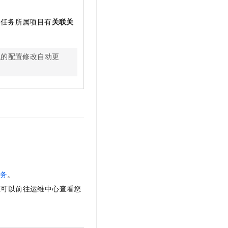
t.diy 一步搞定创意建站
构建大模型应用的安全防护体系
通过自然语言交互简化开发流程,全栈开发支持
通过阿里云安全产品对 AI 应用进行安全防护
前任务所属项目有
关联关
组
的配置修改自动更
务
。
您可以前往运维中心查看您