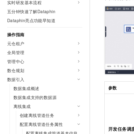
实时研发基本流程
AI 产品 免费试用
网络
安全
云开发大赛
Tableau 订阅
五分钟快速了解Dataphin
1亿+ 大模型 tokens 和 
可观测
入门学习赛
中间件
AI空中课堂在线直播课
Dataphin亮点功能早知道
140+云产品 免费试用
大模型服务
上云与迁云
产品新客免费试用，最长1
数据库
操作指南
生态解决方案
千问AI平台-Token Plan
企业出海
大模型ACA认证体验
元仓租户
大数据计算
助力企业全员 AI 认知与能
行业生态解决方案
全局管理
政企业务
媒体服务
千问AI平台-模型体验
开发者生态解决方案
管理中心
在线体验全尺寸、多种模态
企业服务与云通信
数仓规划
AI 开发和 AI 应用解决
Happy 系列大模型
数据引入
域名与网站
参数
数据集成概述
终端用户计算
数据集成支持的数据源
Serverless
大模型解决方案
离线集成
创建离线管道任务
开发工具
快速部署 Dify，高效搭建 
配置离线管道任务属性
迁移与运维管理
开发任务调
配置离线集成管道基本信息