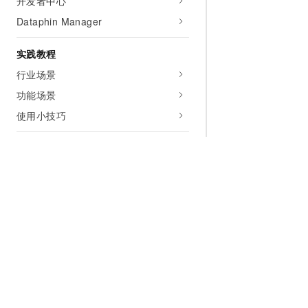
开发者中心
Dataphin Manager
实践教程
行业场景
功能场景
使用小技巧
安全合规
安全白皮书概述
安全责任共担
合规&认证
漏洞管理
为什么选择阿里云
大模型
产品和定
身份认证及访问控制
权限管控与隔离
什么是云计算
千问大模型
全部产品
敏感数据保护
全球基础设施
大模型服务
免费试用