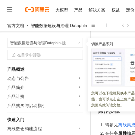
大模型
产品
解决方案
权益
定价
官方文档
智能数据建设与治理 Dataphin
大模型
产品
解决方案
权益
定价
云市场
伙伴
服务
了解阿里云
精选产品
精选解决方案
普惠上云
产品定价
精选商城
成为销售伙伴
售前咨询
为什么选择阿里云
千问AI平台
智能数据建设与治
首页
智能数据建设与治理Dataphin-独享模式（半托管版）
了解云产品的定价详情
切换产品系列
配置离线管道任务
大模型服务平台百炼
千问办公，解锁你的工作
普惠上云 官方力荐
分销伙伴
在线服务
网站建设
什么是云计算
大
大模型服务与应用平台
企业级Agent产品，直接
云服务器38元/年起，超
咨询伙伴
多端小程序
技术领先
配置离线
云上成本管理
售后服务
千问大模型
Agency Agents：拥
官方推荐返现计划
大模型
大模型
精选产品
精选解决方案
Salesforce 国际版订阅
稳定可靠
产品概述
管理和优化成本
多元化、高性能、安全可靠
推荐新用户得奖励，单订单
销售伙伴合作计划
自助服务
动态与公告
更新时间：
2024-11-28
友盟天域
安全合规
人工智能与机器学习
AI
文本生成
无影云电脑
HappyHorse 打造一
云工开物
无影生态合作计划
在线服务
产品简介
观测云
分析师报告
随时随地安全接入的云上超
高校专属算力普惠，学生认
计算
互联网应用开发
您可根据业务场景
您可以在下拉框切换本产品
Qwen3.8-Max
HOT
产品计费
Salesforce On Alibaba C
工单服务
能，也可以点击左上角产品
智能体时代全能旗舰模型
Tuya 物联网平台阿里云
研究报告与白皮书
云解析DNS
快速拥有专属 OpenClaw
Consulting Partner 合
大数据
容器
产品购买与启动指引
您更高效阅读文档。
免费试用
短信专区
操作步骤
蓝凌 OA
Qwen3.7-Plus
AI 大模型销售与服务生
现代化应用
存储
天池大赛
能看、能想、能动手的多模
快速入门
云原生大数据计算服务 Max
解决方案免费试用 新老
电子合同
请参见
离线集
面向分析的企业级SaaS模
最高领取价值200元试用
离线数仓构建流程
安全
网络与CDN
AI 算法大赛
Qwen3-VL-Plus
在任务
属性
抽
畅捷通