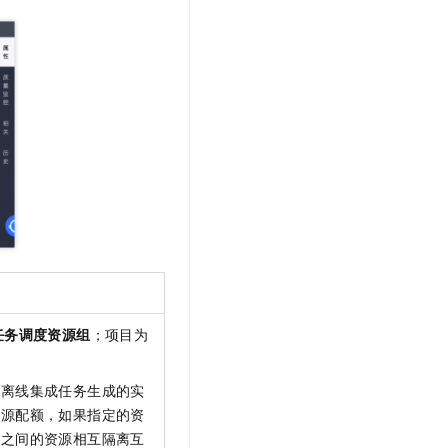
文戏情感细腻自然，动作戏激烈拳拳到肉，实现更强表演能力
支持中英文自由切换，具备更强的噪声鲁棒性
云聚AI 严选权益
SSL 证书
，一键激活高效办公新体验
精选AI产品，从模型到应用全链提效
堡垒机
AI 用量加速计划
应用
防火墙
、识别商机，让客服更高效、服务更出色。
新老同享，达量后返
千问办公
主机安全
NEW
的智能体编程平台
一站式AI生产力平台
AI 应用及服务市场
伶鹊
企业级人与Agent协作平台，接入和调度多个数字员工
智能客服平台，对话机器人、对话分析、智能外呼
AI 应用
大模型服务平台百炼 - 全妙
大模型
应用创作平台
多模态内容创作工具，已接入 DeepSeek
自然语言处理
任务调度资源组
；项目为
数据标注
机器学习
个离线集成任务生成的实
息提取
与 AI 智能体进行实时音视频通话
资源配额，如果指定的资
从文本、图片、视频中提取结构化的属性信息
构建支持视频理解的 AI 音视频实时通话应用
组之间的资源相互隔离互