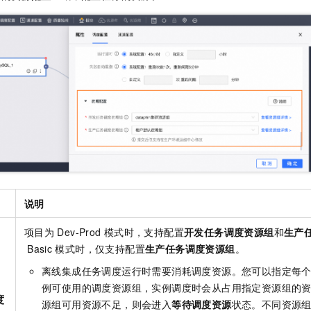
服务生态伙伴
视觉 Coding、空间感知、多模态思考等全面升级
1M上下文，专为长程任务能力而生
云工开物
企业应用
Night Plan 支持 Qwen 3.8-Max
AI 办公
NEW
Red Hat
30+ 款产品免费体验
夜间 5 折，Qwen/Meoo/TokenPlan 客户专享
AI智能应用
科研合作
ERP
堂（旗舰版）
SUSE
智能客服
AI 应用构建
大模型原生
CRM
2个月
自动承接线索
建站小程序
Qoder
大模型服务平台百炼-应用模版
OA 办公系统
HOT
NEW
面向真实软件
个人版上线、团队版降价；千问3.8-Max首发发尝鲜
丰富多元化的应用模版和解决方案
力提升
财税管理
模板建站
万有无界
大模型服务平台百炼-智能体
400电话
定制建站
的模型效果
灵活可视化地构建企业级 Agent
方案
广告营销
模板小程序
秒悟
人工智能平台 PAI
定制小程序
云端极速 AI 
新一代 AI 视频生成模型，深度适配广告营销等场景
AI Native 的算法工程平台，一站式完成建模、训练、推理服务部署
说明
APP 开发
项目为
Dev-Prod
模式时，支持配置
开发任务调度资源组
和
生产
建站系统
Basic
模式时，仅支持配置
生产任务调度资源组
。
离线集成任务调度运行时需要消耗调度资源。您可以指定每
AI 应用
10分钟微调：让0.6B模型媲美235B模型
多模态数据信
例可使用的调度资源组，实例调度时会从占用指定资源组的
依托云原生高可用架构,实现Dify私有化部署
用1%尺寸在特定领域达到大模型90%以上效果
度
源组可用资源不足，则会进入
等待调度资源
状态。不同资源