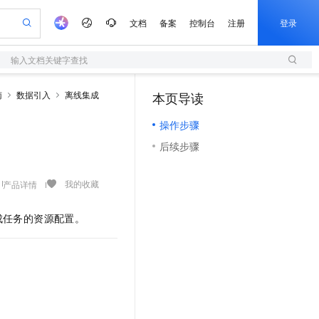
文档
备案
控制台
注册
登录
输入文档关键字查找
验
作计划
器
AI 活动
专业服务
服务伙伴合作计划
开发者社区
加入我们
服务平台百炼
阿里云 OPC 创新助力计划
南
数据引入
离线集成
本页导读
（0）
一站式生成采购清单，支持单品或批量购买
S
io：打造专属 AI 语音助手
S产品伙伴计划（繁花）
峰会
造的大模型服务与应用开发平台
轻量应用服务器
一句话生成原生可编辑精美 PPT 文稿
AI 生产力先锋
Al MaaS 服务伙伴赋能合作
域名
博文
Careers
至高可申请百万元
操作步骤
性可伸缩的云计算服务
开启高性价比 AI 编程新体验
Qwen-Audio-3.0-Realtime 端到端实时语音角色扮演
输入一句话想法, 轻松生成专业的 PPT
先锋实践拓展 AI 生产力的边界
快速构建应用程序和网站，即刻迈出上云第一步
Token 补贴，五大权
计划
海大会
伙伴信用分合作计划
商标
问答
社会招聘
后续步骤
益加速 OPC 成功
S
eek-V4-Pro
数字证书管理服务（原SSL证书）
一键部署幻兽帕鲁游戏服务器
飞天发布时刻
HOT
划
备案
电子书
校园招聘
pSeek-V4-Pro
视频创作，一键激活电商全链路生产力
全托管，含MySQL、PostgreSQL、SQL Server、MariaDB多引擎
实现全站HTTPS，呈现可信的WEB访问
一键购买专属联机服务器，轻松开启游戏
所见，即是所愿
更多支持
我的收藏
产品详情
划
公司注册
镜像站
视频生成
语音识别与合成
专属 QwenPaw
短信服务
漫剧工坊：一站式动画创作平台
AI 实训营
HOT
合作伙伴培训与认证
划
上云迁移
的智能体编程平台
站生成，高效打造优质广告素材
从聊天伙伴进化为能主动干活的本地数字员工
快速生产连贯的高质量长漫剧
从基础到进阶，Agent 创客手把手教你
国内短信简单易用，安全可靠，秒级触达，全球覆盖200+国家和地区。
成任务的资源配置。
e-1.1-T2V
Qwen3-TTS-Flash
lScope
我要反馈
查询合作伙伴
畅细腻的高质量视频
离线语音合成大模型，多语言方言自适应，低延迟高稳定
n Alibaba Cloud ISV 合作
代维服务
olarDB
建企业门户网站
大数据开发治理平台 DataWorks
10 分钟搭建微信、支付宝小程序
创新加速
ope
登录合作伙伴管理后台
我要建议
站，无忧落地极速上线
以可视化方式快速构建移动和 PC 门户网站
100%兼容MySQL、PostgreSQL，兼容Oracle，支持集中和分布式
高效部署网站，快速应用到小程序
Data Agent 驱动的一站式 Data+AI 开发治理平台
e-1.1-I2V
Cosyvoice-V3-Flash
安全
畅自然，细节丰富
高表现力语音合成大模型，语音克隆听感自然
我要投诉
上云场景组合购
伴
边界网络安全防护产品
漫剧创作，剧本、分镜、视频高效生成
覆盖90%+业务场景，专享组合折扣价
2V
VPN
Fun-ASR