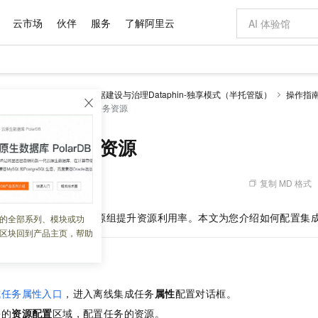
云市场
伙伴
服务
了解阿里云
AI 特惠
数据与 API
成为产品伙伴
企业增值服务
最佳实践
价格计算器
AI 场景体
基础软件
产品伙伴合
阿里云认证
市场活动
配置报价
大模型
理 Dataphin
智能数据建设与治理Dataphin-独享模式（半托管版）
操作指
自助选配和估算价格
属性
配置离线集成管道任务资源
新方式
域名与网站
睿译宝，AI翻译排版一步到位
智启 AI 普惠权益
产品生态集成认证中心
企业支持计划
云上春晚
千问官方 MaaS 平台，为开发者和 Agent 而生，新用户赠送 1 亿 + tokens 额度
云服务器 EC
Qwen Aud
AI Coding
阿里云Maa
2026 阿里云
为企业打
数据集
Windows
大模型认证
模型
NEW
NEW
交付可用成果
值低价云产品抢先购
提供智能易用的域名与建站服务
上传文档即自动完成翻译和格式还原
至高享 1亿+免费 tokens，加速 Al 应用落地
安全可靠、弹
智能编程，一键
产品生态伙伴
专家技术服务
云上奥运之旅
弹性计算合作
阿里云中企出
手机三要素
宝塔 Linux
全部认证
集成管道任务资源
价格优势
有专属领域专家
对象存储 OSS
GLM-5.2：长任务时代开源旗舰模型
阿里云 OPC 创新助力计划
云数据库 RD
即刻拥有 DeepS
AI 电商营销
产品生态伙伴工作台
企业增值服务台
云栖战略参考
云存储合作计
云栖大会
身份实名认证
CentOS
训练营
推动算力普惠，释放技术红利
的大模型服务
最高返9万
多领域专家智能体,一键组建 AI 虚拟交付团队
至高百万元 Token 补贴，加速一人公司成长
稳定、安全、高性价比、高性能的云存储服务
真正可用的 1M 上下文,一次完成代码全链路开发
轻松解锁专属 Dee
从图文生成到
复制 MD 格式
 09:09:44
云上的中国
数据库合作计
活动全景
短信
Docker
图片和
站式影视创作平台
人工智能平台 PAI
Hermes Agent，打造自进化智能体
Token Plan 模型订阅计划
Qoder
5 分钟轻松部署
AI 广告创作
企业成长
大模型
NEW
信息公告
看见新力量
云网络合作计
OCR 文字识别
JAVA
级电脑
证享300元代金券
可视化编排打通从文字构思到成片全链路闭环
一站式AI开发、训练和推理服务
自主进化，持久记忆，越用越聪明
Qwen3.8-Max 首发尝鲜，限时加量 10 倍，夜间低至2折
面向真实软件
图文、视频一
为集成任务配置所属资源组提升资源利用率。本文为您介绍如何配置集
的全部系列、模块或功
Kimi-K3
HappyHors
NEW
魔搭 Mode
loud
服务实践
官网公告
区块回到产品主页，帮助
Kimi 最新旗舰模型，长程编程与推理利器
让文字生成流
金融模力时刻
Salesforce O
版
发票查验
全能环境
Qoder CN
Claude Code + GStack 打造工程团队
千问办公，限时限量积分加倍
云原生数据库 P
低代码高效构
AI 建站
NEW
作计划
计划
创新中心
魔搭 ModelSc
健康状态
让AI从“聊天伙伴”进化为能干活的“数字员工”
覆盖公网/内网、递归/权威、移动APP等全场景解析服务
安装技能 GStack，拥有专属 AI 工程团队
你的AI工作搭子，覆盖日常办公高频场景
基于千问大模型等，支持代码智能生成、研发智能问答
0 代码专业建
客户案例
天气预报查询
操作系统
Deepseek-v4-pro
HappyHors
态合作计划
态智能体模型
旗舰 MoE 大模型，百万上下文与顶尖推理能力
图生视频，流
Compute
同享
容器服务 Kubernetes 版 ACK
万小智 AI 建站低至 15元/月
云防火墙
AI 短剧/漫剧
快递物流查询
WordPress
成为服务伙
成任务属性入口
，进入离线集成任务
属性
配置对话框。
高校合作
式云数据仓库
点，立即开启云上创新
提供一站式管理容器应用的 K8s 服务
送.CN域名，送备案服务码
云原生的云上
AI助力短剧
GLM-5.2
Wan2.7-T
屉的
资源配置
区域，配置任务的资源。
Ubuntu