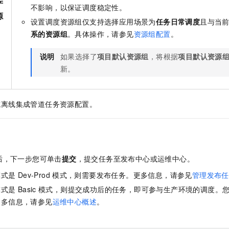
产
一个 AI 助手
即刻拥有 DeepSeek-R1 满血版
超强辅助，Bol
不影响，以保证调度稳定性。
源
在企业官网、通讯软件中为客户提供 AI 客服
多种方案随心选，轻松解锁专属 DeepSeek
设置调度资源组仅支持选择应用场景为
任务日常调度
且与当
系的资源组
。具体操作，请参见
资源组配置
。
说明
如果选择了
项目默认资源组
，将根据
项目默认资源
新。
成离线集成管道任务资源配置。
后，下一步您可单击
提交
，提交任务至发布中心或运维中心。
模式是
Dev-Prod
模式，则需要发布任务。更多信息，请参见
管理发布任
模式是
Basic
模式，则提交成功后的任务，即可参与生产环境的调度。
更多信息，请参见
运维中心概述
。