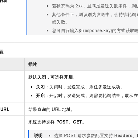
解析
若状态码为
2xx，且满足发送失败条件，
其他条件下，则识别为发送中，会持续轮询
或失败。
您可自行输入${response.key}的方式获
置
描述
默认
关闭
，可选择
开启
。
关闭
：关闭时，发送完成，则任务发送成功。
开启
：开启时，发送完成，则需要轮询结果，展示
URL
结果查询的
URL
地址。
系统支持选择
POST
、
GET
。
说明
选择
POST
请求参数配置支持
Headers
、