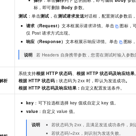
操作
：单击
操作
列下
的图标，即可编辑
Body
参
标，即可删除
Body
参数。
测试
：单击
测试
，在
测试请求发送
对话框，配置测试参数后
请求（Request）
文本框展示请求详情。单击
图标，
仅
Post
请求方式出现。
响应（Response）
文本框展示响应详情。单击
图标
说明
若
Headers
自身携带参数，您需在测试时输入参数
系统支持
根据
HTTP
状态码
、
根据
HTTP
状态码及响应结果
解析
根据
HTTP
状态码
：
状态码为
2xx
时，即认为发送成功
。
根据
HTTP
状态码及响应结果
：
自定义配置发送条件。
key
：可下拉选框选择
key
值或自定义
key
值。
value
：自定义
value
值。
说明
若状态码为
2xx，且满足发送成功条件，
若状态码!=2xx，则识别为发送失败。