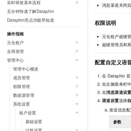
实时研发基本流程
AI 产品 免费试用
消息渠道关闭
网络
安全
云开发大赛
Tableau 订阅
五分钟快速了解Dataphin
1亿+ 大模型 tokens 和 
可观测
入门学习赛
中间件
AI空中课堂在线直播课
Dataphin亮点功能早知道
权限说明
140+云产品 免费试用
大模型服务
上云与迁云
产品新客免费试用，最长1
数据库
操作指南
生态解决方案
元仓租户超级
千问AI平台-Token Plan
企业出海
大模型ACA认证体验
元仓租户
大数据计算
超级管理员和
助力企业全员 AI 认知与能
行业生态解决方案
全局管理
政企业务
媒体服务
千问AI平台-模型体验
开发者生态解决方案
管理中心
配置自定义语
在线体验全尺寸、多种模态
企业服务与云通信
管理中心概述
AI 开发和 AI 应用解决
Happy 系列大模型
在
Dataphin
首
成员管理
域名与网站
在左侧菜单栏
权限管理
终端用户计算
在
消息渠道设
数据源管理
渠道设置
选择
Serverless
大模型解决方案
系统设置
发送信息配
租户设置
开发工具
快速部署 Dify，高效搭建 
基础设置
参数
迁移与运维管理
计算设置