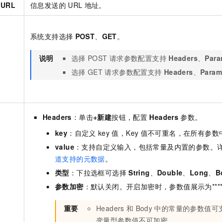
URL
信息发送的
URL
地址。
一个 AI 助手
即刻拥有 DeepSeek-R1 满血版
超强辅助，Bol
在企业官网、通讯软件中为客户提供 AI 客服
多种方案随心选，轻松解锁专属 DeepSeek
系统支持选择
POST
、
GET
。
说明
选择
POST
请求参数配置支持
Headers
、
Para
选择
GET
请求参数配置支持
Headers
、
Param
Headers
：单击
+新建
按钮，配置
Headers
参数。
key
：自定义
key
值，Key
值不可重名，在所有参数
value
：支持自定义输入，包括常量及内置的参数。
道支持的元数据
。
类型
：下拉选框可选择
String
、
Double
、
Long
、
B
参数加密
：默认关闭。开启加密时，参数值展示为****
重要
Headers
和
Body
中的常量的参数值可
变量型参数值不可加密。