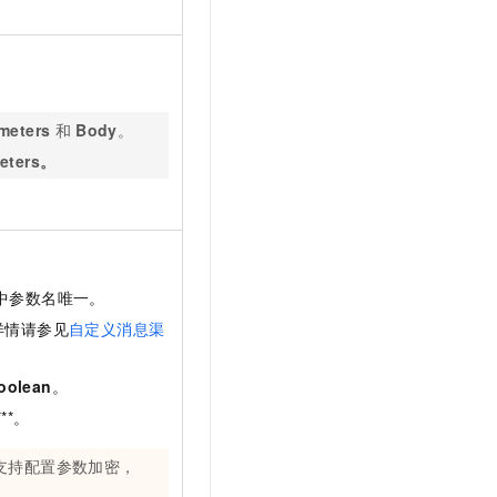
t.diy 一步搞定创意建站
构建大模型应用的安全防护体系
通过自然语言交互简化开发流程,全栈开发支持
通过阿里云安全产品对 AI 应用进行安全防护
meters
和
Body
。
eters。
中参数名唯一。
详情请参见
自定义消息渠
oolean
。
**。
支持配置参数加密，