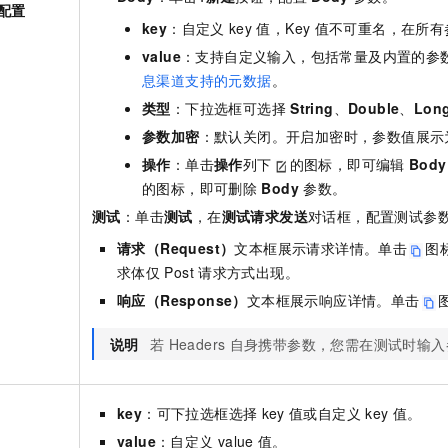
配置
key
：自定义
key
值，Key
值不可重名，在所有
value
：支持自定义输入，包括常量及内置的参
息渠道支持的元数据
。
类型
：下拉选框可选择
String
、
Double
、
Lon
参数加密
：默认关闭。开启加密时，参数值展示为**
操作
：单击
操作
列下
的图标，即可编辑
Body
的图标，即可删除
Body
参数。
测试
：单击
测试
，在
测试请求发送
对话框，配置测试参
请求（Request）
文本框展示请求详情。单击
图
求体仅
Post
请求方式出现。
响应（Response）
文本框展示响应详情。单击
说明
若
Headers
自身携带参数，您需在测试时输入
key
：可下拉选框选择
key
值或自定义
key
值。
value
：自定义
value
值。