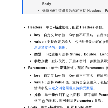
Body
。
选择
GET
请求参数配置支持
Headers
、
P
Headers
：单击
+新建
按钮，配置
Headers
参数。
key
：自定义
key
值，Key
值不可重名，在所有
value
：支持自定义输入，包括常量及内置的参
息渠道支持的元数据
。
类型
：下拉选框可选择
String
、
Double
、
Lon
参数加密
：默认关闭。开启加密时，参数值展示为**
Parameters
：单击
+新建
按钮，配置
Parameters
key
：自定义
key
值，Key
值不可重名，在所有
value
：选择
value
值。支持自定义输入，包括
情请参见
自定义消息渠道支持的元数据
。
操作
：单击
操作
列下
的图标，即可编辑
Para
列下
的图标，即可删除
Parameters
参数。
Body
：单击
+新建
按钮，配置
Body
参数。