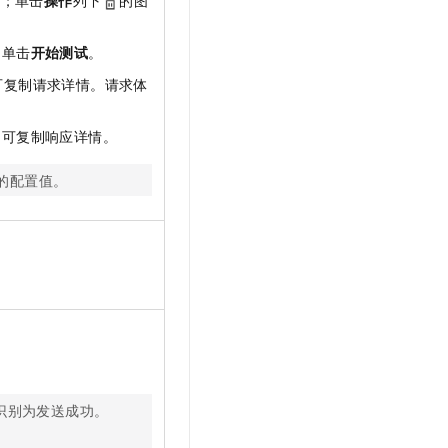
数；单击
操作
列下
的图
，单击
开始测试
。
可复制请求详情。请求体
，可复制响应详情。
的配置值。
。
则识别为发送成功。