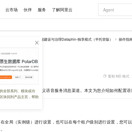
云市场
伙伴
服务
了解阿里云
AI 特惠
数据与 API
成为产品伙伴
企业增值服务
最佳实践
价格计算器
AI 场景体
基础软件
产品伙伴合
阿里云认证
市场活动
配置报价
大模型
理 Dataphin
智能数据建设与治理Dataphin-独享模式（半托管版）
操作指
自助选配和估算价格
道
配置电话消息渠道
新方式
域名与网站
睿译宝，AI翻译排版一步到位
智启 AI 普惠权益
产品生态集成认证中心
企业支持计划
云上春晚
千问官方 MaaS 平台，为开发者和 Agent 而生，新用户赠送 1 亿 + tokens 额度
云服务器 EC
Qwen Aud
AI Coding
阿里云Maa
2026 阿里云
为企业打
数据集
Windows
大模型认证
模型
NEW
NEW
交付可用成果
值低价云产品抢先购
提供智能易用的域名与建站服务
上传文档即自动完成翻译和格式还原
至高享 1亿+免费 tokens，加速 Al 应用落地
安全可靠、弹
智能编程，一键
产品生态伙伴
专家技术服务
云上奥运之旅
弹性计算合作
阿里云中企出
手机三要素
宝塔 Linux
全部认证
消息渠道
价格优势
有专属领域专家
对象存储 OSS
GLM-5.2：长任务时代开源旗舰模型
阿里云 OPC 创新助力计划
云数据库 RD
即刻拥有 DeepS
AI 电商营销
产品生态伙伴工作台
企业增值服务台
云栖战略参考
云存储合作计
云栖大会
身份实名认证
CentOS
训练营
推动算力普惠，释放技术红利
的大模型服务
最高返9万
多领域专家智能体,一键组建 AI 虚拟交付团队
至高百万元 Token 补贴，加速一人公司成长
稳定、安全、高性价比、高性能的云存储服务
真正可用的 1M 上下文,一次完成代码全链路开发
轻松解锁专属 Dee
从图文生成到
复制 MD 格式
 09:07:44
云上的中国
数据库合作计
活动全景
短信
Docker
图片和
站式影视创作平台
人工智能平台 PAI
Hermes Agent，打造自进化智能体
Token Plan 模型订阅计划
Qoder
5 分钟轻松部署
AI 广告创作
企业成长
大模型
NEW
信息公告
看见新力量
云网络合作计
OCR 文字识别
JAVA
级电脑
证享300元代金券
可视化编排打通从文字构思到成片全链路闭环
一站式AI开发、训练和推理服务
自主进化，持久记忆，越用越聪明
Qwen3.8-Max 首发尝鲜，限时加量 10 倍，夜间低至2折
面向真实软件
图文、视频一
阿里云语音服务和自定义语音服务消息渠道。本文为您介绍如何配置语
的全部系列、模块或功
Kimi-K3
HappyHors
NEW
魔搭 Mode
loud
服务实践
官网公告
区块回到产品主页，帮助
Kimi 最新旗舰模型，长程编程与推理利器
让文字生成流
金融模力时刻
Salesforce O
版
发票查验
全能环境
Qoder CN
Claude Code + GStack 打造工程团队
千问办公，限时限量积分加倍
云原生数据库 P
低代码高效构
AI 建站
NEW
作计划
计划
创新中心
魔搭 ModelSc
健康状态
让AI从“聊天伙伴”进化为能干活的“数字员工”
覆盖公网/内网、递归/权威、移动APP等全场景解析服务
安装技能 GStack，拥有专属 AI 工程团队
你的AI工作搭子，覆盖日常办公高频场景
基于千问大模型等，支持代码智能生成、研发智能问答
0 代码专业建
客户案例
天气预报查询
操作系统
Deepseek-v4-pro
HappyHors
态合作计划
态智能体模型
旗舰 MoE 大模型，百万上下文与顶尖推理能力
图生视频，流
Compute
同享
容器服务 Kubernetes 版 ACK
万小智 AI 建站低至 15元/月
云防火墙
AI 短剧/漫剧
快递物流查询
WordPress
成为服务伙
可在全局（实例级）进行设置，也可以在每个租户级别进行设置，您可
高校合作
式云数据仓库
点，立即开启云上创新
提供一站式管理容器应用的 K8s 服务
送.CN域名，送备案服务码
云原生的云上
AI助力短剧
GLM-5.2
Wan2.7-T
置。
Ubuntu