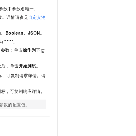
参数中参数名唯一。
数。详情请参见
自定义消
g
、
Boolean
、
JSON
。
****。
参数；单击
操作
列下
数后，单击
开始测试
。
标，可复制请求详情。请
图标，可复制响应详情。
参数的配置值。