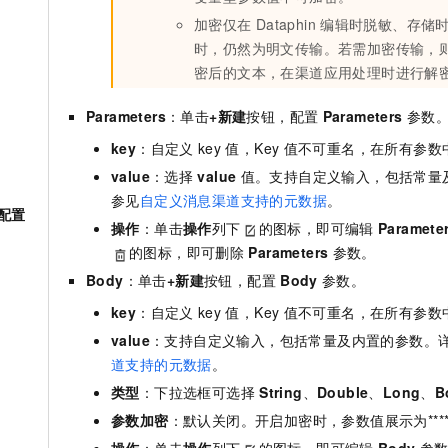
加密仅在
Dataphin
编辑时脱敏、存储
时，仍然为明文传输。若需加密传输，
密后的文本，在渠道应用处理时进行解
Parameters
：单击
+新建
按钮，配置
Parameters
参数
key
：自定义
key
值，Key
值不可重名，在所有参数
value
：选择
value
值。支持自定义输入，包括常量
参见
自定义消息渠道支持的元数据
。
配置
操作
：单击
操作
列下
的图标，即可编辑
Paramete
的图标，即可删除
Parameters
参数。
Body
：单击
+新建
按钮，配置
Body
参数。
key
：自定义
key
值，Key
值不可重名，在所有参数
value
：支持自定义输入，包括常量及内置的参数。
道支持的元数据
。
类型
：下拉选框可选择
String
、
Double
、
Long
、
B
参数加密
：默认关闭。开启加密时，参数值展示为****