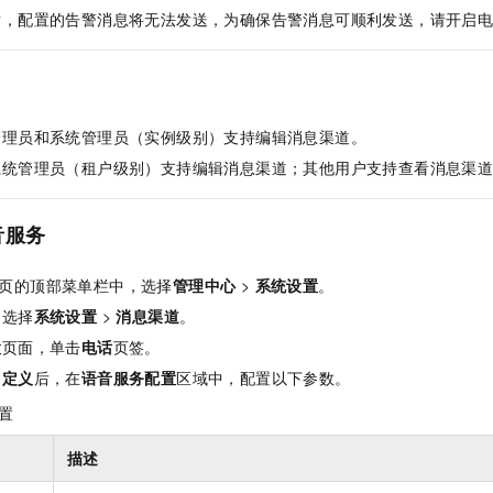
服务生态伙伴
视觉 Coding、空间感知、多模态思考等全面升级
1M上下文，专为长程任务能力而生
云工开物
企业应用
Night Plan 支持 Qwen 3.8-Max
AI 办公
后，配置的告警消息将无法发送，为确保告警消息可顺利发送，请开启
NEW
Red Hat
30+ 款产品免费体验
夜间 5 折，Qwen/Meoo/TokenPlan 客户专享
AI智能应用
科研合作
ERP
堂（旗舰版）
SUSE
智能客服
AI 应用构建
大模型原生
CRM
2个月
自动承接线索
建站小程序
管理员和系统管理员（实例级别）支持编辑消息渠道。
Qoder
大模型服务平台百炼-应用模版
OA 办公系统
HOT
NEW
面向真实软件
系统管理员（租户级别）支持编辑消息渠道；其他用户支持查看消息渠
个人版上线、团队版降价；千问3.8-Max首发发尝鲜
丰富多元化的应用模版和解决方案
力提升
财税管理
模板建站
万有无界
大模型服务平台百炼-智能体
400电话
定制建站
音服务
的模型效果
灵活可视化地构建企业级 Agent
方案
广告营销
模板小程序
秒悟
人工智能平台 PAI
页的顶部菜单栏中，选择
管理中心
>
系统设置
。
定制小程序
云端极速 AI 
新一代 AI 视频生成模型，深度适配广告营销等场景
AI Native 的算法工程平台，一站式完成建模、训练、推理服务部署
中选择
系统设置
>
消息渠道
。
APP 开发
置
页面，单击
电话
页签。
自定义
后，在
语音服务配置
区域中，配置以下参数。
建站系统
置
AI 应用
10分钟微调：让0.6B模型媲美235B模型
多模态数据信
描述
依托云原生高可用架构,实现Dify私有化部署
用1%尺寸在特定领域达到大模型90%以上效果