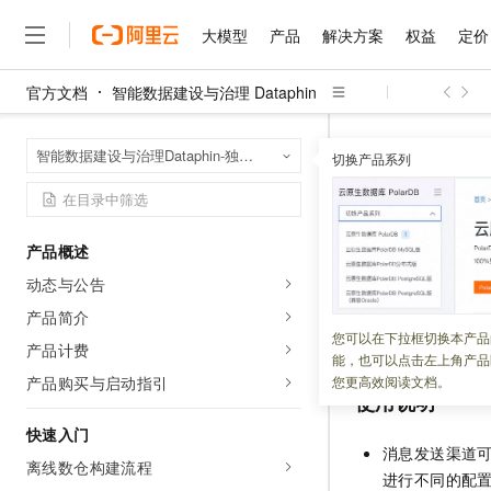
大模型
产品
解决方案
权益
定价
官方文档
智能数据建设与治理 Dataphin
大模型
产品
解决方案
权益
定价
云市场
伙伴
服务
了解阿里云
精选产品
精选解决方案
普惠上云
产品定价
精选商城
成为销售伙伴
售前咨询
为什么选择阿里云
千问AI平台
智能数据建设与治
首页
智能数据建设与治理Dataphin-独享模式（半托管版）
了解云产品的定价详情
切换产品系列
租户设置
消息渠
大模型服务平台百炼
千问办公，解锁你的工作
普惠上云 官方力荐
分销伙伴
在线服务
网站建设
什么是云计算
大
大模型服务与应用平台
企业级Agent产品，直接
云服务器38元/年起，超
咨询伙伴
多端小程序
技术领先
配置电话
云上成本管理
售后服务
千问大模型
Agency Agents：拥
官方推荐返现计划
大模型
大模型
精选产品
精选解决方案
Salesforce 国际版订阅
稳定可靠
产品概述
管理和优化成本
多元化、高性能、安全可靠
推荐新用户得奖励，单订单
销售伙伴合作计划
自助服务
动态与公告
更新时间：
2024-11-28
友盟天域
安全合规
人工智能与机器学习
AI
文本生成
无影云电脑
HappyHorse 打造一
云工开物
无影生态合作计划
在线服务
产品简介
观测云
分析师报告
随时随地安全接入的云上超
高校专属算力普惠，学生认
计算
互联网应用开发
Dataphin
支持配置
您可以在下拉框切换本产品
Qwen3.8-Max
HOT
产品计费
Salesforce On Alibaba C
工单服务
能，也可以点击左上角产品
智能体时代全能旗舰模型
Tuya 物联网平台阿里云
研究报告与白皮书
云解析DNS
快速拥有专属 OpenClaw
Consulting Partner 合
大数据
容器
产品购买与启动指引
您更高效阅读文档。
免费试用
短信专区
使用说明
蓝凌 OA
Qwen3.7-Plus
AI 大模型销售与服务生
现代化应用
存储
天池大赛
能看、能想、能动手的多模
快速入门
云原生大数据计算服务 Max
解决方案免费试用 新老
电子合同
消息发送渠道
面向分析的企业级SaaS模
最高领取价值200元试用
离线数仓构建流程
安全
网络与CDN
AI 算法大赛
Qwen3-VL-Plus
进行不同的配
畅捷通