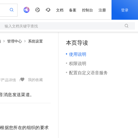
文档
备案
控制台
注册
登录
输入文档关键字查找
验
作计划
器
AI 活动
专业服务
服务伙伴合作计划
开发者社区
加入我们
服务平台百炼
阿里云 OPC 创新助力计划
南
管理中心
系统设置
本页导读
（0）
一站式生成采购清单，支持单品或批量购买
S
io：打造专属 AI 语音助手
S产品伙伴计划（繁花）
峰会
造的大模型服务与应用开发平台
轻量应用服务器
一句话生成原生可编辑精美 PPT 文稿
AI 生产力先锋
Al MaaS 服务伙伴赋能合作
域名
博文
Careers
至高可申请百万元
使用说明
性可伸缩的云计算服务
开启高性价比 AI 编程新体验
Qwen-Audio-3.0-Realtime 端到端实时语音角色扮演
输入一句话想法, 轻松生成专业的 PPT
先锋实践拓展 AI 生产力的边界
快速构建应用程序和网站，即刻迈出上云第一步
Token 补贴，五大权
计划
海大会
伙伴信用分合作计划
商标
问答
社会招聘
权限说明
益加速 OPC 成功
S
eek-V4-Pro
数字证书管理服务（原SSL证书）
一键部署幻兽帕鲁游戏服务器
飞天发布时刻
HOT
划
备案
电子书
校园招聘
配置自定义语音服务
pSeek-V4-Pro
视频创作，一键激活电商全链路生产力
全托管，含MySQL、PostgreSQL、SQL Server、MariaDB多引擎
实现全站HTTPS，呈现可信的WEB访问
一键购买专属联机服务器，轻松开启游戏
所见，即是所愿
更多支持
我的收藏
产品详情
划
公司注册
镜像站
视频生成
语音识别与合成
专属 QwenPaw
短信服务
漫剧工坊：一站式动画创作平台
AI 实训营
HOT
合作伙伴培训与认证
划
上云迁移
的智能体编程平台
站生成，高效打造优质广告素材
从聊天伙伴进化为能主动干活的本地数字员工
快速生产连贯的高质量长漫剧
从基础到进阶，Agent 创客手把手教你
国内短信简单易用，安全可靠，秒级触达，全球覆盖200+国家和地区。
音消息发送渠道。
e-1.1-T2V
Qwen3-TTS-Flash
lScope
我要反馈
查询合作伙伴
畅细腻的高质量视频
离线语音合成大模型，多语言方言自适应，低延迟高稳定
n Alibaba Cloud ISV 合作
代维服务
olarDB
建企业门户网站
大数据开发治理平台 DataWorks
10 分钟搭建微信、支付宝小程序
创新加速
ope
登录合作伙伴管理后台
我要建议
站，无忧落地极速上线
以可视化方式快速构建移动和 PC 门户网站
100%兼容MySQL、PostgreSQL，兼容Oracle，支持集中和分布式
高效部署网站，快速应用到小程序
Data Agent 驱动的一站式 Data+AI 开发治理平台
e-1.1-I2V
Cosyvoice-V3-Flash
安全
畅自然，细节丰富
高表现力语音合成大模型，语音克隆听感自然
我要投诉
上云场景组合购
伴
以根据您所在的组织的要求
边界网络安全防护产品
漫剧创作，剧本、分镜、视频高效生成
覆盖90%+业务场景，专享组合折扣价
2V
VPN
Fun-ASR