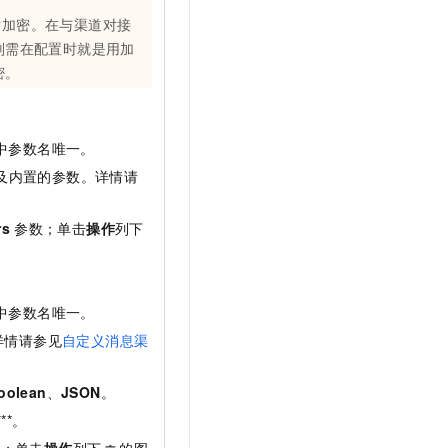
时加密。在与渠道对接
则需在配置时就是用加
密。
。
中参数名唯一。
及内置的参数。详情请
rs
参数；单击
操作
列下
中参数名唯一。
详情请参见
自定义消息渠
oolean
、
JSON
。
**。