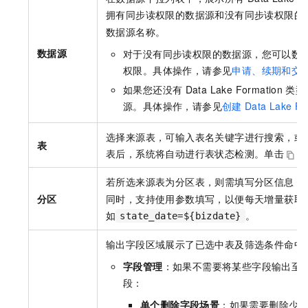
拥有同步读权限的数据源和没有同步读权限的
数据源名称。
数据源
对于没有同步读权限的数据源，您可以数
权限。具体操作，请参见
申请、续期和交
如果您还没有
Data Lake Formation
类型
源。具体操作，请参见
创建
Data Lake Fo
选择来源表，可输入表名关键字进行搜索，或
表
表后，系统将自动进行表状态检测。单击
图
若所选来源表为分区表，则需填写分区信息，
分区
同时，支持使用参数填写，以便每天增量获取
如
。
state_date=${bizdate}
输出字段区域展示了已选中表及筛选条件命中
字段管理
：如果不需要将某些字段输出至
段：
单个删除字段场景
：如果需要删除少