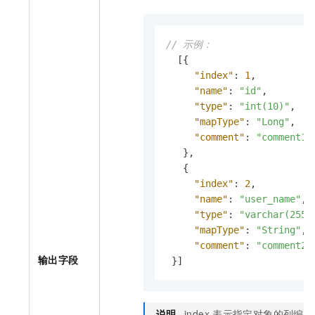
// 示例：
[
{
"index"
:
1
,
"name"
:
"id"
,
"type"
:
"int(10)"
,
"mapType"
:
"Long"
,
"comment"
:
"comment1"
}
,
{
"index"
:
2
,
"name"
:
"user_name"
,
"type"
:
"varchar(255)
"mapType"
:
"String"
,
"comment"
:
"comment2"
输出字段
}
]
说明
index
表示指定对象的列编号，