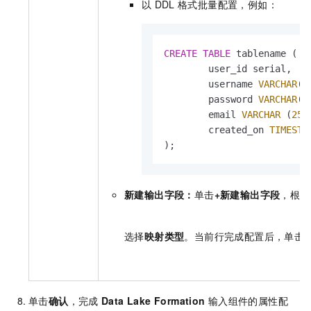
以
DDL
格式批量配置，例如：
CREATE
TABLE
 tablename (

	user_id serial,

	username 
VARCHAR
(
5
	password 
VARCHAR
(
5
	email 
VARCHAR
 (
255
	created_on 
TIMESTA
);
新建输出字段：
单击
+新建输出字段
，根据
选择
映射类型
。当前行完成配置后，单击
单击
确认
，完成
Data Lake Formation
输入组件的属性配