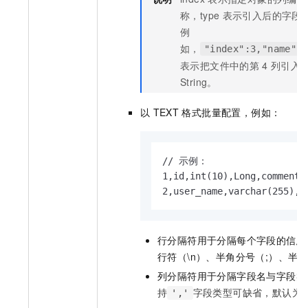
称，type
表示引入后的字段
例
如，
"index":3,"name":
表示把文件中的第
4
列引入
String。
以
TEXT
格式批量配置，例如：
// 示例：

1,id,int(10),Long,comment1

2,user_name,varchar(255),L
行分隔符用于分隔每个字段的信息
行符（\n）、半角分号（;）、半角
列分隔符用于分隔字段名与字段类
持
字段类型可缺省，默认为
','