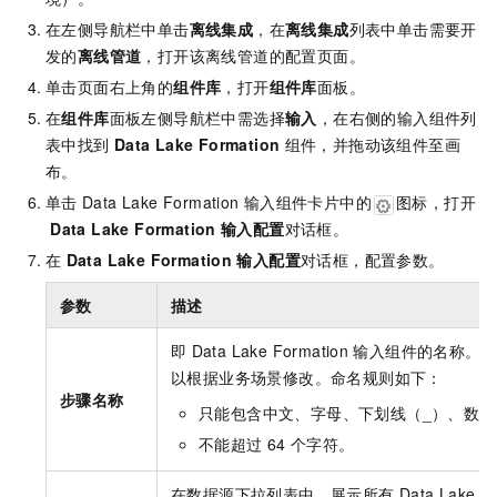
在左侧导航栏中单击
离线集成
，在
离线集成
列表中单击需要开
发的
离线管道
，打开该离线管道的配置页面。
单击页面右上角的
组件库
，打开
组件库
面板。
在
组件库
面板左侧导航栏中需选择
输入
，在右侧的输入组件列
表中找到
Data Lake Formation
组件，并拖动该组件至画
布。
单击
Data Lake Formation
输入组件卡片中的
图标，打开
Data Lake Formation
输入配置
对话框。
在
Data Lake Formation
输入配置
对话框，配置参数。
参数
描述
即
Data Lake Formation
输入组件的名称。Dat
以根据业务场景修改。命名规则如下：
步骤名称
只能包含中文、字母、下划线（_）、数字
不能超过
64
个字符。
在数据源下拉列表中，展示所有
Data Lake F