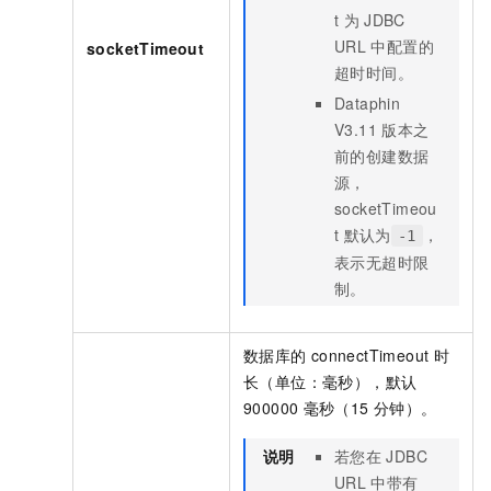
t
为
JDBC
URL
中配置的
socketTimeout
超时时间。
Dataphin
V3.11
版本之
前的创建数据
源，
socketTimeou
t
默认为
，
-1
表示无超时限
制。
数据库的
connectTimeout
时
长（单位：毫秒），默认
900000
毫秒（15
分钟）。
说明
若您在
JDBC
URL
中带有