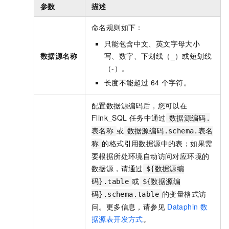
参数
描述
命名规则如下：
只能包含中文、英文字母大小
数据源名称
写、数字、下划线（_）或短划线
（-）。
长度不能超过
64
个字符。
配置数据源编码后，您可以在
Flink_SQL
任务中通过
数据源编码.
或
表名称
数据源编码.schema.表名
的格式引用数据源中的表；如果需
称
要根据所处环境自动访问对应环境的
数据源，请通过
${数据源编
或
码}.table
${数据源编
的变量格式访
码}.schema.table
问。更多信息，请参见
Dataphin
数
据源表开发方式
。