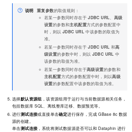
说明
重复参数
的取值规则：
若某一参数同时存在于
JDBC URL
、
高级
设置
的参数和
主机配置
方式的参数配置中
时，则以
JDBC URL
中该参数的取值为
准。
若某一参数同时存在于
JDBC URL
和
高
级设置
的参数中时，则以
JDBC URL
中
该参数的取值为准。
若某一参数同时存在于
高级设置
的参数和
主机配置
方式的参数配置中时，则以
高级
设置
的参数配置中该参数的取值为准。
选择
默认资源组
，该资源组用于运行与当前数据源相关任务，
包括数据库
SQL、离线整库迁移、数据预览等。
进行
测试连接
或直接单击
确定
进行保存，完成
GBase 8c
数据
源的创建。
单击
测试连接
，系统将测试数据源是否可以和
Dataphin
进行