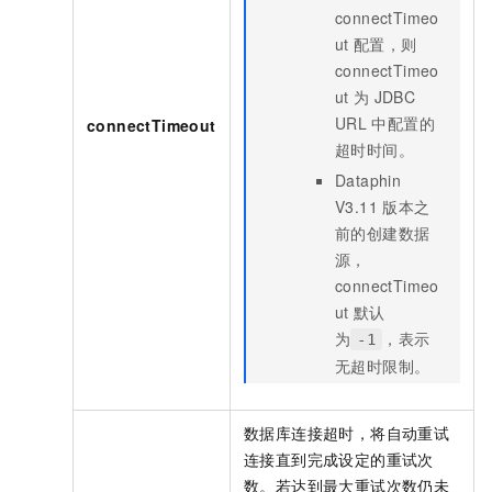
connectTimeo
ut
配置，则
connectTimeo
ut
为
JDBC
URL
中配置的
connectTimeout
超时时间。
Dataphin
V3.11
版本之
前的创建数据
源，
connectTimeo
ut
默认
为
，表示
-1
无超时限制。
数据库连接超时，将自动重试
连接直到完成设定的重试次
数。若达到最大重试次数仍未