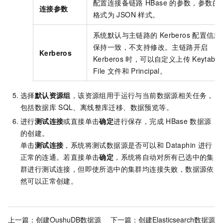
配置连接备链路
HBase
的参数，参数的
连接参数
格式为
JSON
样式。
系统默认与主链路的
Kerberos
配置信息
保持一致，不支持修改。主链路开启
Kerberos
Kerberos
时，可以自定义上传
Keytab
File
文件和
Principal。
选择
默认资源组
，该资源组用于运行与当前数据源相关任务，
包括数据库
SQL、离线整库迁移、数据预览等。
进行
测试连接
或直接单击
确定
进行保存，完成
HBase
数据源
的创建。
单击
测试连接
，系统将测试数据源是否可以和
Dataphin
进行
正常的连通。若直接单击
确定
，系统将自动对所有已选中的集
群进行测试连接，但即使所选中的集群均连接失败，数据源依
然可以正常创建。
上一篇：
创建OushuDB数据源
下一篇：
创建Elasticsearch数据源