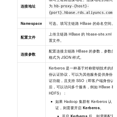
为
连接地址
hb-proxy-{host}-
{port}.hbase.rds.aliyuncs.com
Namespace
可选。填写主链路
HBase
的命名空间。
上传主链路
HBase
的
hbase-site.xml
配
配置文件
置文件。
配置连接主链路
HBase
的参数，参数的
连接参数
格式为
JSON
样式。
Kerberos
是一种基于对称密钥技术的身
份认证协议，可以为其他服务提供身份认
证功能，且支持
SSO（即客户端身份认
后，可以访问多个服务，例如
HBase
和
HDFS）：
如果
Hadoop
集群有
Kerberos
认
证，则需要开启
Kerberos
。
开启
Kerberos
后，则需要配置