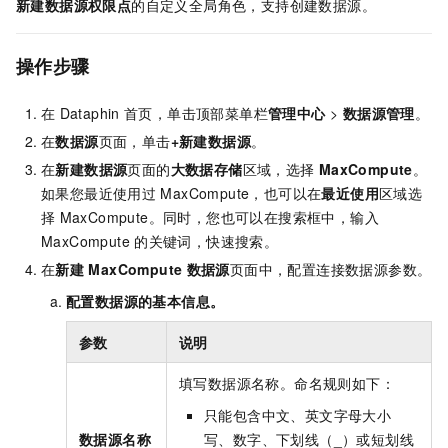
新建数据源权限点
的自定义全局角色，支持创建数据源。
操作步骤
在
Dataphin
首页，单击顶部菜单栏
管理中心
>
数据源管理
。
在
数据源
页面，单击
+新建数据源
。
在
新建数据源
页面的
大数据存储
区域，选择
MaxCompute
。
如果您最近使用过
MaxCompute，也可以在
最近使用
区域选
择
MaxCompute。同时，您也可以在搜索框中，输入
MaxCompute
的关键词，快速搜索。
在
新建
MaxCompute
数据源
页面中，配置连接数据源参数。
配置数据源的基本信息。
参数
说明
填写数据源名称。命名规则如下：
只能包含中文、英文字母大小
数据源名称
写、数字、下划线（_）或短划线