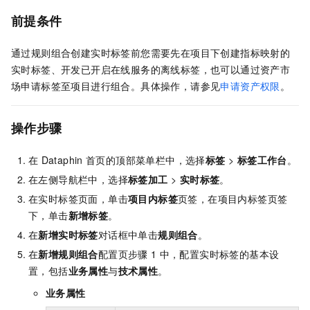
前提条件
通过规则组合创建实时标签前您需要先在项目下创建指标映射的
实时标签、开发已开启在线服务的离线标签，也可以通过资产市
场申请标签至项目进行组合。具体操作，请参见
申请资产权限
。
操作步骤
在
Dataphin
首页的顶部菜单栏中，选择
标签
>
标签工作台
。
在左侧导航栏中，选择
标签加工
>
实时标签
。
在实时标签页面，单击
项目内标签
页签，在项目内标签页签
下，单击
新增标签
。
在
新增实时标签
对话框中单击
规则组合
。
在
新增规则组合
配置页步骤
1
中，配置实时标签的基本设
置，包括
业务属性
与
技术属性
。
业务属性