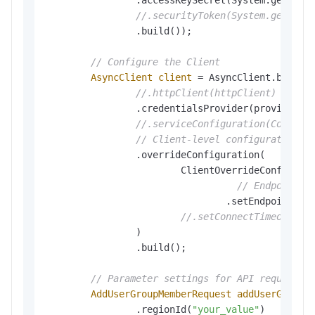
                .accessKeySecret(System.getenv(
//.securityToken(System.getenv(
                .build());

// Configure the Client
AsyncClient
client
=
 AsyncClient.builder
//.httpClient(httpClient) // Us
                .credentialsProvider(provider)

//.serviceConfiguration(Configu
// Client-level configuration r
                .overrideConfiguration(

                        ClientOverrideConfigurat
// Endpoint 请
                                .setEndpointOve
//.setConnectTimeout(Du
                )

                .build();

// Parameter settings for API request
AddUserGroupMemberRequest
addUserGroupM
                .regionId(
"your_value"
)
