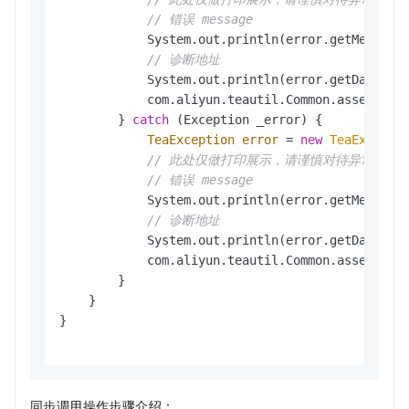
// 错误 message
            System.out.println(error.getMessage(
// 诊断地址
            System.out.println(error.getData().
            com.aliyun.teautil.Common.assertAsSt
        } 
catch
 (Exception _error) {

TeaException
error
=
new
TeaExcepti
// 此处仅做打印展示，请谨慎对待异常处理
// 错误 message
            System.out.println(error.getMessage(
// 诊断地址
            System.out.println(error.getData().
            com.aliyun.teautil.Common.assertAsSt
        }        

    }

}

同步调用操作步骤介绍：