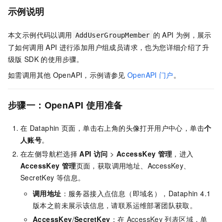
示例说明
本文示例代码以调用
的
API
为例，展示
AddUserGroupMember
了如何调用
API
进行添加用户组成员请求，也为您详细介绍了升
级版
SDK
的使用步骤。
如需调用其他
OpenAPI，示例请参见
OpenAPI
门户
。
步骤一：OpenAPI
使用准备
在
Dataphin
页面，单击右上角的头像打开用户中心，单击
个
人账号
。
在左侧导航栏选择
API
访问
>
AccessKey
管理
，进入
AccessKey
管理
页面，获取调用地址、AccessKey、
SecretKey
等信息。
调用地址
：
服务器接入点信息（即域名），Dataphin 4.1
版本之前未展示该信息，请联系运维部署团队获取。
AccessKey
/
SecretKey
：在
AccessKey
列表区域，单