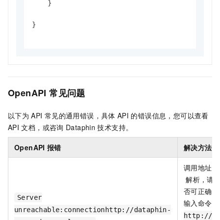
    }

}

OpenAPI
常见问题
以下为
API
常见的通用错误，具体
API
的错误信息，您可以查看
API
文档，或咨询
Dataphin
技术支持。
OpenAPI
报错
解决方法
调用地址不
解析，请
否可正确解
Server
输入命令
c
unreachable:connectionhttp://dataphin-
http://d