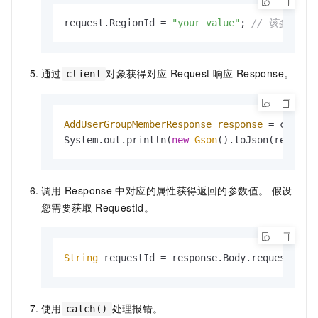
request.
RegionId
 = 
"your_value"
; 
// 该参数值为
通过
对象获得对应
Request
响应
Response。
client
AddUserGroupMemberResponse
response
=
 client
System.out.println(
new
Gson
().toJson(respons
调用
Response
中对应的属性获得返回的参数值。 假设
您需要获取
RequestId。
String
 requestId = response.
Body
.
requestId
;
使用
处理报错。
catch()