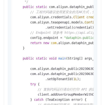
     */
public
static
 com.aliyun.dataphin_public202
// 工程代码建议使用更安全的无AK方式，凭据配置方式请参见：h
        com.aliyun.credentials.
Client
credentia
        com.aliyun.teaopenapi.models.
Config
con
                .setCredential(credential);

// Endpoint 请参考 https://api.aliyun.com
        config.endpoint = 
"dataphin-public.cn-h
return
new
com
.aliyun.dataphin_public202
    }

public
static
void
main
(String[] args_)
thr
        com.aliyun.dataphin_public20230630.
Clie
        com.aliyun.dataphin_public20230630.mode
                .setOpTenantId(
1L
);

try
 {

// 复制代码运行请自行打印 API 的返回值
            client.addUserGroupMemberWithOption
        } 
catch
 (TeaException error) {

// 此处仅做打印展示，请谨慎对待异常处理