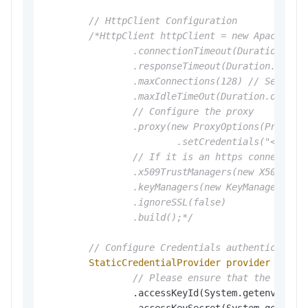
// HttpClient Configuration
/*HttpClient httpClient = new ApacheAsyn
                .connectionTimeout(Duration.ofSe
                .responseTimeout(Duration.ofSeco
                .maxConnections(128) // Set the 
                .maxIdleTimeOut(Duration.ofSecon
                // Configure the proxy

                .proxy(new ProxyOptions(ProxyOpt
                        .setCredentials("<your-p
                // If it is an https connection,
                .x509TrustManagers(new X509Trust
                .keyManagers(new KeyManager[]{})
                .ignoreSSL(false)

                .build();*/
// Configure Credentials authentication
StaticCredentialProvider
provider
=
 Sta
// Please ensure that the envir
                .accessKeyId(System.getenv(
"ALI