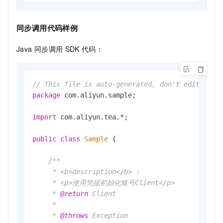
同步调用代码样例
Java
同步调用
SDK
代码：
// This file is auto-generated, don't edit it. 
package
 com.aliyun.sample;

import
 com.aliyun.tea.*;

public
class
Sample
 {

/**

     * <b>description</b> :

     * <p>使用凭据初始化账号Client</p>

     * 
@return
 Client

     * 

     * 
@throws
 Exception
