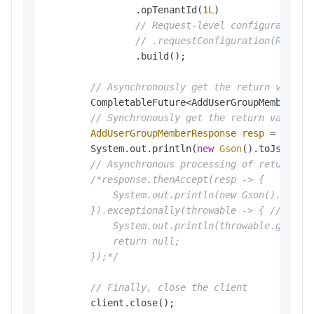
                .opTenantId(
1L
)

// Request-level configuration 
// .requestConfiguration(Reques
                .build();

// Asynchronously get the return value 
        CompletableFuture<AddUserGroupMemberResp
// Synchronously get the return value o
AddUserGroupMemberResponse
resp
=
 respon
        System.out.println(
new
Gson
().toJson(res
// Asynchronous processing of return va
/*response.thenAccept(resp -> {

            System.out.println(new Gson().toJson
        }).exceptionally(throwable -> { // Handl
            System.out.println(throwable.getMess
            return null;

        });*/
// Finally, close the client
        client.close();
