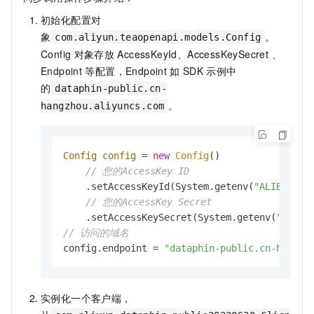
初始化配置对
象
。
com.aliyun.teaopenapi.models.Config
Config
对象存放
AccessKeyId、AccessKeySecret 、
Endpoint
等配置，Endpoint
如
SDK
示例中
的
dataphin-public.cn-
。
hangzhou.aliyuncs.com
Config
config
=
new
Config
()

// 您的AccessKey ID
    .setAccessKeyId(System.getenv(
"ALIBABA_C
// 您的AccessKey Secret
    .setAccessKeySecret(System.getenv(
"ALIBA
// 访问的域名
config.endpoint = 
"dataphin-public.cn-hangzh
实例化一个客户端，