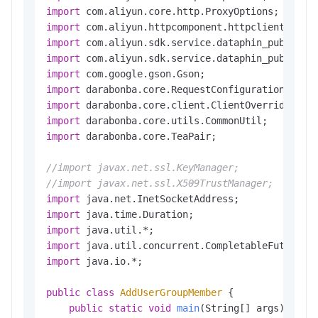
import
import
import
import
import
import
import
import
import
 darabonba.core.TeaPair;

//import javax.net.ssl.KeyManager;
//import javax.net.ssl.X509TrustManager;
import
import
import
import
import
 java.io.*;

public
class
AddUserGroupMember
 {

public
static
void
main
(String[] args)
thro