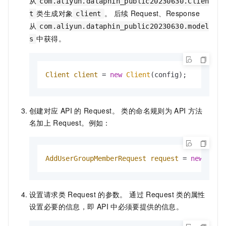
从
com.aliyun.dataphin_public20230630.Clien
类生成对象
。 后续
Request、Response
t
client
从
com.aliyun.dataphin_public20230630.model
中获得。
s
Client
client
=
new
Client
(config);
创建对应
API
的
Request。 类的命名规则为
API
方法
名加上
Request。例如：
AddUserGroupMemberRequest
request
=
new
AddU
设置请求类
Request
的参数。 通过
Request
类的属性
设置必要的信息，即
API
中必须要提供的信息。