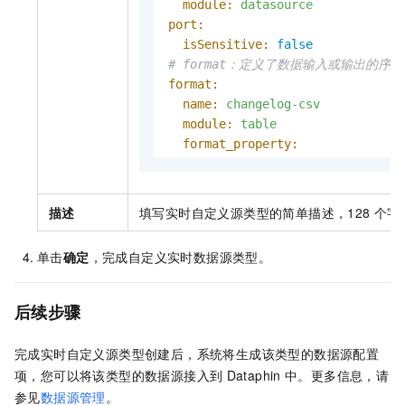
module:
datasource
port:
isSensitive:
false
# format：定义了数据输入或输出的序列
format:
name:
changelog-csv
module:
table
format_property:
line-delimiter:
isSensitive:
false
defaultValue:
'/n'
描述
填写实时自定义源类型的简单描述，128
个字
isRequired:
true
column-delimiter:
单击
确定
，完成自定义实时数据源类型。
isSensitive:
false
defaultValue:
','
后续步骤
完成实时自定义源类型创建后，系统将生成该类型的数据源配置
项，您可以将该类型的数据源接入到
Dataphin
中。更多信息，请
参见
数据源管理
。